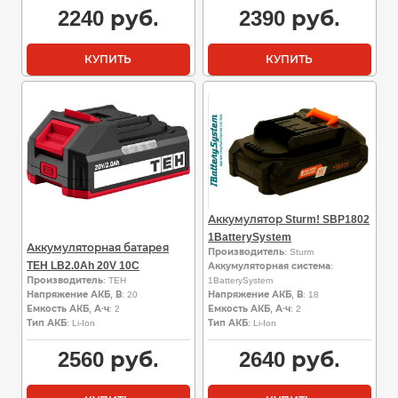
2240
руб.
2390
руб.
КУПИТЬ
КУПИТЬ
Аккумулятор Sturm! SBP1802
1BatterySystem
Аккумуляторная батарея
Производитель
: Sturm
TEH LB2.0Ah 20V 10C
Аккумуляторная система
:
Производитель
: TEH
1BatterySystem
Напряжение АКБ, В
: 20
Напряжение АКБ, В
: 18
Емкость АКБ, А·ч
: 2
Емкость АКБ, А·ч
: 2
Тип АКБ
: Li-Ion
Тип АКБ
: Li-Ion
2560
руб.
2640
руб.