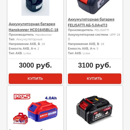
Аккумуляторная батарея
Аккумуляторная батарея
FELISATTI АБ-5.0Ач/Л3
Hanskonner HCD1645BLC-18
Производитель
: FELISATTI
Производитель
: Hanskonner
Аккумуляторная система
: UPP 18
Тип
: Аккумуляторные
В
Напряжение АКБ, В
: 18
Напряжение АКБ, В
: 18
Емкость АКБ, А·ч
: 2
Емкость АКБ, А·ч
: 5
Тип АКБ
: Li-Ion
Тип АКБ
: Li-Ion
3000
руб.
3100
руб.
КУПИТЬ
КУПИТЬ