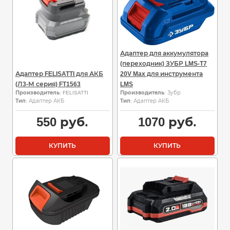
Адаптер для аккумулятора
(переходник) ЗУБР LMS-T7
Адаптер FELISATTI для АКБ
20V Max для инструмента
(Л3-М серия) FT1563
LMS
Производитель
: FELISATTI
Производитель
: Зубр
Тип
: Адаптер АКБ
Тип
: Адаптер АКБ
550
руб.
1070
руб.
КУПИТЬ
КУПИТЬ