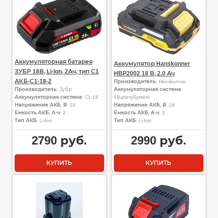
Аккумуляторная батарея
Аккумулятор Hanskonner
ЗУБР 18В, Li-Ion, 2Ач, тип С1
HBP2002 18 В, 2.0 Ач
АКБ-С1-18-2
Производитель
: Hanskonner
Производитель
: Зубр
Аккумуляторная система
:
Аккумуляторная система
: С1-18
1BatterySystem
Напряжение АКБ, В
: 18
Напряжение АКБ, В
: 18
Емкость АКБ, А·ч
: 2
Емкость АКБ, А·ч
: 2
Тип АКБ
: Li-Ion
Тип АКБ
: Li-Ion
2790
руб.
2990
руб.
КУПИТЬ
КУПИТЬ