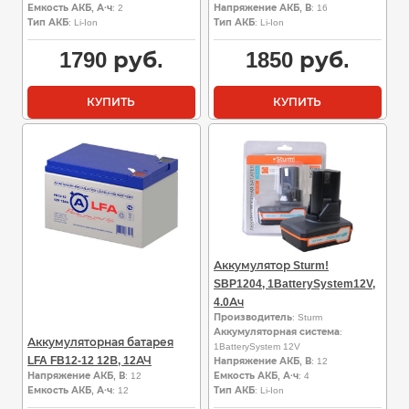
Емкость АКБ, А·ч
: 2
Напряжение АКБ, В
: 16
Тип АКБ
: Li-Ion
Тип АКБ
: Li-Ion
1790
руб.
1850
руб.
КУПИТЬ
КУПИТЬ
Аккумулятор Sturm!
SBP1204, 1BatterySystem12V,
4.0Ач
Производитель
: Sturm
Аккумуляторная система
:
Аккумуляторная батарея
1BatterySystem 12V
LFA FB12-12 12В, 12АЧ
Напряжение АКБ, В
: 12
Напряжение АКБ, В
: 12
Емкость АКБ, А·ч
: 4
Емкость АКБ, А·ч
: 12
Тип АКБ
: Li-Ion