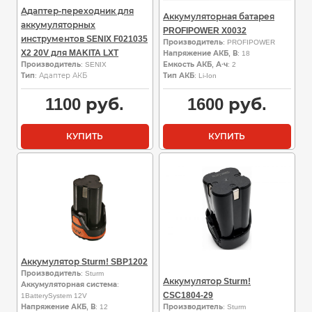
Адаптер-переходник для
Аккумуляторная батарея
аккумуляторных
PROFIPOWER X0032
инструментов SENIX F021035
Производитель
: PROFIPOWER
X2 20V для MAKITA LXT
Напряжение АКБ, В
: 18
Производитель
: SENIX
Емкость АКБ, А·ч
: 2
Тип
: Адаптер АКБ
Тип АКБ
: Li-Ion
1100
руб.
1600
руб.
КУПИТЬ
КУПИТЬ
Аккумулятор Sturm! SBP1202
Производитель
: Sturm
Аккумулятор Sturm!
Аккумуляторная система
:
CSC1804-29
1BatterySystem 12V
Напряжение АКБ, В
: 12
Производитель
: Sturm