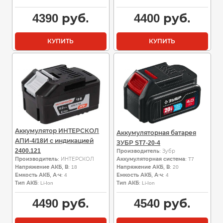
4390
руб.
4400
руб.
КУПИТЬ
КУПИТЬ
Аккумулятор ИНТЕРСКОЛ
Аккумуляторная батарея
АПИ-4/18И с индикацией
ЗУБР ST7-20-4
2400.121
Производитель
: Зубр
Производитель
: ИНТЕРСКОЛ
Аккумуляторная система
: T7
Напряжение АКБ, В
: 18
Напряжение АКБ, В
: 20
Емкость АКБ, А·ч
: 4
Емкость АКБ, А·ч
: 4
Тип АКБ
: Li-Ion
Тип АКБ
: Li-Ion
4490
руб.
4540
руб.