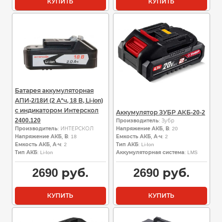
КУПИТЬ
КУПИТЬ
Батарея аккумуляторная
АПИ-2/18И (2 А*ч, 18 В, Li-ion)
с индикатором Интерскол
Аккумулятор ЗУБР АКБ-20-2
2400.120
Производитель
: Зубр
Производитель
: ИНТЕРСКОЛ
Напряжение АКБ, В
: 20
Напряжение АКБ, В
: 18
Емкость АКБ, А·ч
: 2
Емкость АКБ, А·ч
: 2
Тип АКБ
: Li-Ion
Тип АКБ
: Li-Ion
Аккумуляторная система
: LMS
2690
руб.
2690
руб.
КУПИТЬ
КУПИТЬ