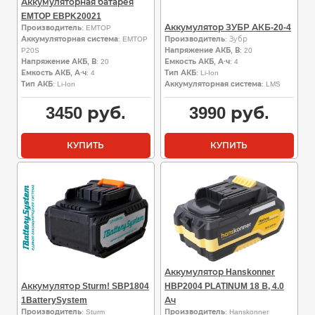
Аккумуляторная батарея
EMTOP EBPK20021
Аккумулятор ЗУБР АКБ-20-4
Производитель
: EMTOP
Аккумуляторная система
: EMTOP
Производитель
: Зубр
P20S
Напряжение АКБ, В
: 20
Напряжение АКБ, В
: 20
Емкость АКБ, А·ч
: 4
Емкость АКБ, А·ч
: 4
Тип АКБ
: Li-Ion
Тип АКБ
: Li-Ion
Аккумуляторная система
: LMS
3450
руб.
3990
руб.
КУПИТЬ
КУПИТЬ
Аккумулятор Hanskonner
Аккумулятор Sturm! SBP1804
HBP2004 PLATINUM 18 В, 4.0
1BatterySystem
Ач
Производитель
: Sturm
Производитель
: Hanskonner