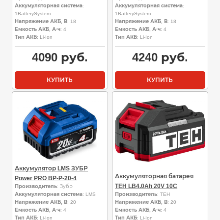
Аккумуляторная система
:
Аккумуляторная система
:
1BatterySystem
1BatterySystem
Напряжение АКБ, В
: 18
Напряжение АКБ, В
: 18
Емкость АКБ, А·ч
: 4
Емкость АКБ, А·ч
: 4
Тип АКБ
: Li-Ion
Тип АКБ
: Li-Ion
4090
руб.
4240
руб.
КУПИТЬ
КУПИТЬ
Аккумулятор LMS ЗУБР
Аккумуляторная батарея
Power PRO BP-P-20-4
TEH LB4.0Ah 20V 10C
Производитель
: Зубр
Аккумуляторная система
: LMS
Производитель
: TEH
Напряжение АКБ, В
: 20
Напряжение АКБ, В
: 20
Емкость АКБ, А·ч
: 4
Емкость АКБ, А·ч
: 4
Тип АКБ
: Li-Ion
Тип АКБ
: Li-Ion