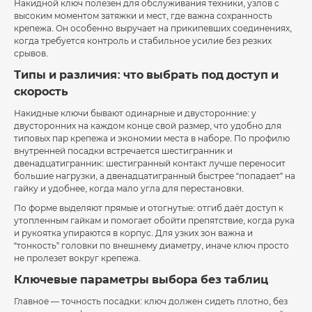
Накидной ключ полезен для обслуживания техники, узлов с
высоким моментом затяжки и мест, где важна сохранность
крепежа. Он особенно выручает на прикипевших соединениях,
когда требуется контроль и стабильное усилие без резких
срывов.
Типы и различия: что выбрать под доступ и
скорость
Накидные ключи бывают одинарные и двусторонние: у
двусторонних на каждом конце свой размер, что удобно для
типовых пар крепежа и экономии места в наборе. По профилю
внутренней посадки встречается шестигранник и
двенадцатигранник: шестигранный контакт лучше переносит
большие нагрузки, а двенадцатигранный быстрее “попадает” на
гайку и удобнее, когда мало угла для перестановки.
По форме выделяют прямые и отогнутые: отгиб даёт доступ к
утопленным гайкам и помогает обойти препятствие, когда рука
и рукоятка упираются в корпус. Для узких зон важна и
“тонкость” головки по внешнему диаметру, иначе ключ просто
не пролезет вокруг крепежа.
Ключевые параметры выбора без таблиц
Главное — точность посадки: ключ должен сидеть плотно, без