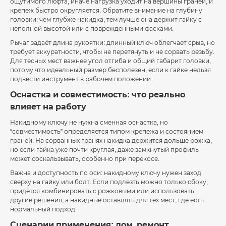
ощутимого люфта, иначе нагрузка уходит на вершины граней, и
крепеж быстро округляется. Обратите внимание на глубину
головки: чем глубже накидка, тем лучше она держит гайку с
неполной высотой или с поврежденными фасками.
Рычаг задаёт длина рукоятки: длинный ключ облегчает срыв, но
требует аккуратности, чтобы не перетянуть и не сорвать резьбу.
Для тесных мест важнее угол отгиба и общий габарит головки,
потому что идеальный размер бесполезен, если к гайке нельзя
подвести инструмент в рабочем положении.
Оснастка и совместимость: что реально
влияет на работу
Накидному ключу не нужна сменная оснастка, но
“совместимость” определяется типом крепежа и состоянием
граней. На сорванных гранях накидка держится дольше рожка,
но если гайка уже почти круглая, даже замкнутый профиль
может соскальзывать, особенно при перекосе.
Важна и доступность по оси: накидному ключу нужен заход
сверху на гайку или болт. Если подлезть можно только сбоку,
придётся комбинировать с рожковыми или использовать
другие решения, а накидные оставлять для тех мест, где есть
нормальный подход.
Сценарии применения: дом, ремонт,