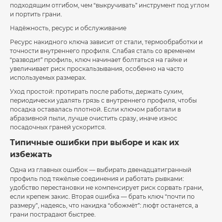
подходящим отгибом, чем “выкручивать” инструмент под углом
и портить грани.
Надёжность, ресурс и обслуживание
Ресурс накидного ключа зависит от стали, термообработки и
точности внутреннего профиля. Слабая сталь со временем
“разводит” профиль, ключ начинает болтаться на гайке и
увеличивает риск проскальзывания, особенно на часто
используемых размерах.
Уход простой: протирать после работы, держать сухим,
периодически удалять грязь с внутреннего профиля, чтобы
посадка оставалась плотной. Если ключом работали в
абразивной пыли, лучше очистить сразу, иначе износ
посадочных граней ускорится.
Типичные ошибки при выборе и как их
избежать
Одна из главных ошибок — выбирать двенадцатигранный
профиль под тяжёлые соединения и работать рывками:
удобство перестановки не компенсирует риск сорвать грани,
если крепеж закис. Вторая ошибка — брать ключ “почти по
размеру”, надеясь, что накидка “обожмёт”: люфт останется, а
грани пострадают быстрее.