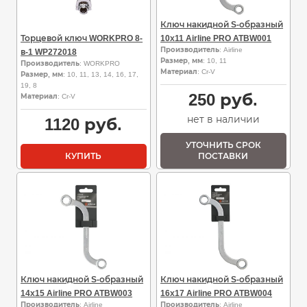
Ключ накидной S-образный
Торцевой ключ WORKPRO 8-
10х11 Airline PRO ATBW001
Производитель
: Airline
в-1 WP272018
Размер, мм
: 10, 11
Производитель
: WORKPRO
Материал
: Cr-V
Размер, мм
: 10, 11, 13, 14, 16, 17,
19, 8
250
руб.
Материал
: Cr-V
нет в наличии
1120
руб.
УТОЧНИТЬ СРОК
КУПИТЬ
ПОСТАВКИ
Ключ накидной S-образный
Ключ накидной S-образный
14х15 Airline PRO ATBW003
16х17 Airline PRO ATBW004
Производитель
: Airline
Производитель
: Airline