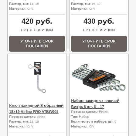
Размер, мм
: 14, 15
Размер, мм
: 16, 17
Материал
: Cr-V
Материал
: Cr-V
420
руб.
430
руб.
нет в наличии
нет в наличии
УТОЧНИТЬ СРОК
УТОЧНИТЬ СРОК
ПОСТАВКИ
ПОСТАВКИ
Набор накидных ключей
Ключ накидной S-образный
Вихрь 6 шт. 6 – 17
18х19 Airline PRO ATBW005
Производитель
: Вихрь
Производитель
: Airline
Тип
: Набор
Размер, мм
: 18, 19
Количество в наборе, шт
: 6
Материал
: Cr-V
Материал
: CrV