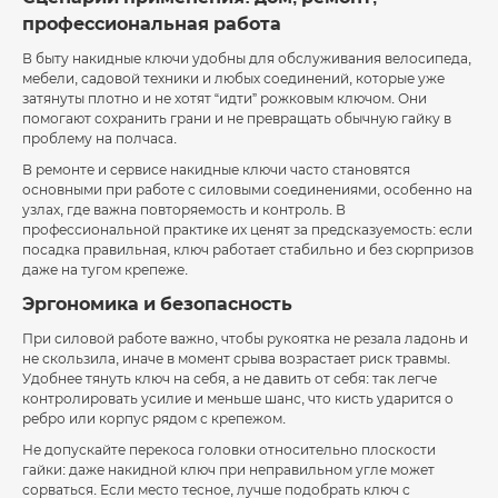
профессиональная работа
В быту накидные ключи удобны для обслуживания велосипеда,
мебели, садовой техники и любых соединений, которые уже
затянуты плотно и не хотят “идти” рожковым ключом. Они
помогают сохранить грани и не превращать обычную гайку в
проблему на полчаса.
В ремонте и сервисе накидные ключи часто становятся
основными при работе с силовыми соединениями, особенно на
узлах, где важна повторяемость и контроль. В
профессиональной практике их ценят за предсказуемость: если
посадка правильная, ключ работает стабильно и без сюрпризов
даже на тугом крепеже.
Эргономика и безопасность
При силовой работе важно, чтобы рукоятка не резала ладонь и
не скользила, иначе в момент срыва возрастает риск травмы.
Удобнее тянуть ключ на себя, а не давить от себя: так легче
контролировать усилие и меньше шанс, что кисть ударится о
ребро или корпус рядом с крепежом.
Не допускайте перекоса головки относительно плоскости
гайки: даже накидной ключ при неправильном угле может
сорваться. Если место тесное, лучше подобрать ключ с