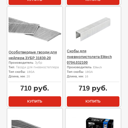
Скобы для
Особотвердые гвозди для
пневмопистолета Elitech
нейлера ЗУБР 31830-20
0704.032100
Производитель
: Зубр
Тип
: Гвозди для пневмостеплера
Производитель
: Elitech
Тип скобы
: 18GA
Тип скобы
: 18GA
Длина, мм
: 20
Длина, мм
: 16
710
руб.
719
руб.
КУПИТЬ
КУПИТЬ