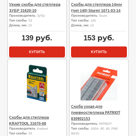
Узкие скобы для степлера
Скобы для степлера 14мм
ЗУБР 31620-10
(тип 140) Sturm! 1071-03-14
Производитель
: Зубр
Производитель
: Sturm
Тип скобы
: 53
Тип скобы
: 140
Длина, мм
: 10
Длина, мм
: 14
139
руб.
153
руб.
КУПИТЬ
КУПИТЬ
Скоба узкая для
пневмостеплера PATRIOT
Скобы для степлера
830902153
KRAFTOOL 31670-08
Производитель
: PATRIOT
Производитель
: Kraftool
Тип скобы
: 18GA, 80, 90, PNS
Тип скобы
: 53
90/20