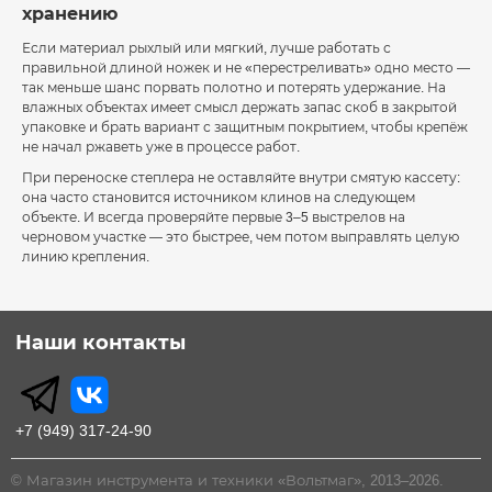
хранению
Если материал рыхлый или мягкий, лучше работать с
правильной длиной ножек и не «перестреливать» одно место —
так меньше шанс порвать полотно и потерять удержание. На
влажных объектах имеет смысл держать запас скоб в закрытой
упаковке и брать вариант с защитным покрытием, чтобы крепёж
не начал ржаветь уже в процессе работ.
При переноске степлера не оставляйте внутри смятую кассету:
она часто становится источником клинов на следующем
объекте. И всегда проверяйте первые 3–5 выстрелов на
черновом участке — это быстрее, чем потом выправлять целую
линию крепления.
Наши контакты
+7 (949) 317-24-90
© Магазин инструмента и техники «Вольтмаг», 2013–2026.