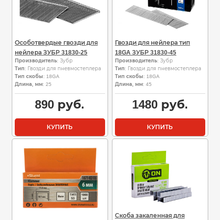
Особотвердые гвозди для
Гвозди для нейлера тип
нейлера ЗУБР 31830-25
18GA ЗУБР 31830-45
Производитель
: Зубр
Производитель
: Зубр
Тип
: Гвозди для пневмостеплера
Тип
: Гвозди для пневмостеплера
Тип скобы
: 18GA
Тип скобы
: 18GA
Длина, мм
: 25
Длина, мм
: 45
890
руб.
1480
руб.
КУПИТЬ
КУПИТЬ
Скоба закаленная для