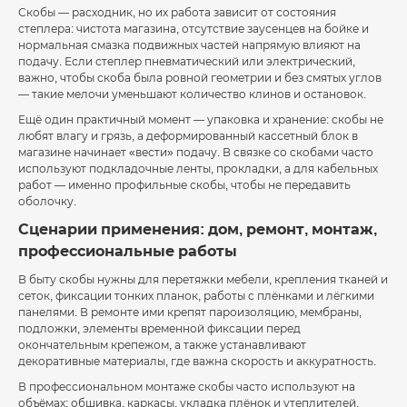
Скобы — расходник, но их работа зависит от состояния
степлера: чистота магазина, отсутствие заусенцев на бойке и
нормальная смазка подвижных частей напрямую влияют на
подачу. Если степлер пневматический или электрический,
важно, чтобы скоба была ровной геометрии и без смятых углов
— такие мелочи уменьшают количество клинов и остановок.
Ещё один практичный момент — упаковка и хранение: скобы не
любят влагу и грязь, а деформированный кассетный блок в
магазине начинает «вести» подачу. В связке со скобами часто
используют подкладочные ленты, прокладки, а для кабельных
работ — именно профильные скобы, чтобы не передавить
оболочку.
Сценарии применения: дом, ремонт, монтаж,
профессиональные работы
В быту скобы нужны для перетяжки мебели, крепления тканей и
сеток, фиксации тонких планок, работы с плёнками и лёгкими
панелями. В ремонте ими крепят пароизоляцию, мембраны,
подложки, элементы временной фиксации перед
окончательным крепежом, а также устанавливают
декоративные материалы, где важна скорость и аккуратность.
В профессиональном монтаже скобы часто используют на
объёмах: обшивка, каркасы, укладка плёнок и утеплителей,