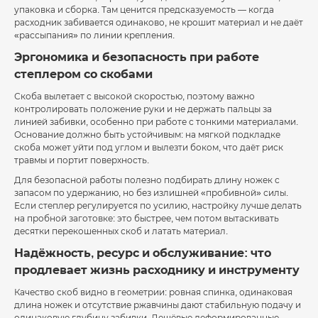
упаковка и сборка. Там ценится предсказуемость — когда
расходник забивается одинаково, не крошит материал и не даёт
«рассыпания» по линии крепления.
Эргономика и безопасность при работе
степлером со скобами
Скоба вылетает с высокой скоростью, поэтому важно
контролировать положение руки и не держать пальцы за
линией забивки, особенно при работе с тонкими материалами.
Основание должно быть устойчивым: на мягкой подкладке
скоба может уйти под углом и вылезти боком, что даёт риск
травмы и портит поверхность.
Для безопасной работы полезно подбирать длину ножек с
запасом по удержанию, но без излишней «пробивной» силы.
Если степлер регулируется по усилию, настройку лучше делать
на пробной заготовке: это быстрее, чем потом вытаскивать
десятки перекошенных скоб и латать материал.
Надёжность, ресурс и обслуживание: что
продлевает жизнь расходнику и инструменту
Качество скоб видно в геометрии: ровная спинка, одинаковая
длина ножек и отсутствие ржавчины дают стабильную подачу и