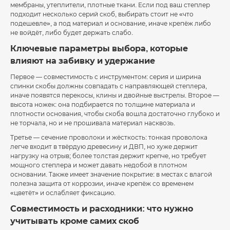
мембраны, утеплители, плотные ткани. Если под ваш степлер
подходит несколько серий скоб, выбирать стоит не «что
подешевле», а под материал и основание, иначе крепёж либо
не войдёт, либо будет держать слабо.
Ключевые параметры выбора, которые
влияют на забивку и удержание
Первое — совместимость с инструментом: серия и ширина
спинки скобы должны совпадать с направляющей степлера,
иначе появятся перекосы, клины и двойные выстрелы. Второе —
высота ножек: она подбирается по толщине материала и
плотности основания, чтобы скоба вошла достаточно глубоко и
не торчала, но и не прошивала материал насквозь.
Третье — сечение проволоки и жёсткость: тонкая проволока
легче входит в твёрдую древесину и ДВП, но хуже держит
нагрузку на отрыв; более толстая держит крепче, но требует
мощного степлера и может давать недобой в плотном
основании. Также имеет значение покрытие: в местах с влагой
полезна защита от коррозии, иначе крепёж со временем
«цветёт» и ослабляет фиксацию.
Совместимость и расходники: что нужно
учитывать кроме самих скоб