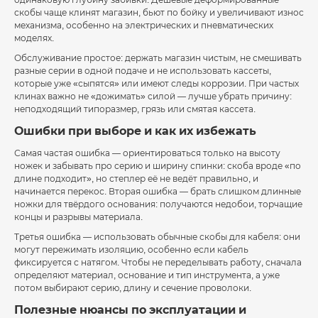
одинаковую глубину забивки. Дешёвые деформированные
скобы чаще клинят магазин, бьют по бойку и увеличивают износ
механизма, особенно на электрических и пневматических
моделях.
Обслуживание простое: держать магазин чистым, не смешивать
разные серии в одной подаче и не использовать кассеты,
которые уже «сыпятся» или имеют следы коррозии. При частых
клинах важно не «дожимать» силой — лучше убрать причину:
неподходящий типоразмер, грязь или смятая кассета.
Ошибки при выборе и как их избежать
Самая частая ошибка — ориентироваться только на высоту
ножек и забывать про серию и ширину спинки: скоба вроде «по
длине подходит», но степлер её не ведёт правильно, и
начинается перекос. Вторая ошибка — брать слишком длинные
ножки для твёрдого основания: получаются недобои, торчащие
концы и разрывы материала.
Третья ошибка — использовать обычные скобы для кабеля: они
могут пережимать изоляцию, особенно если кабель
фиксируется с натягом. Чтобы не переделывать работу, сначала
определяют материал, основание и тип инструмента, а уже
потом выбирают серию, длину и сечение проволоки.
Полезные нюансы по эксплуатации и