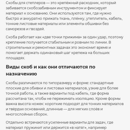
Скобы для степлеров — это крепёжный расходник, который
забивается скобозабивным инструментом и фиксирует
материал к основанию. Они используются там, где нужно
быстро и аккуратно прижать ткань, плёнку, утеплитель, кабель,
тонкие листовые материалы или элементы обшивки без
саморезов и гвоздей.
Скоба работает как «две точки прижима» за один удар, поэтому
крепление получается стабильным и ровным по линии. В
строительных и ремонтных задачах это экономит время и
помогает держать одинаковый шаг крепежа на больших
площадях.
Виды скоб и как они отличаются по
назначению
Скобы различаются по типоразмеру и форме: стандартные
плоские для обивки и листовых материалов, узкие для более
точной работы, а также варианты под кабель, где форма
рассчитана так, чтобы не пережимать изоляцию. Кроме формы
важна высота ножек: короткие подходят для тонких материалов
и твёрдых оснований, длинные — для мягких слоёв и
многослойных сборок.
Отдельно встречаются усиленные варианты для задач, где
материал пружинит или держится «в натяг», например