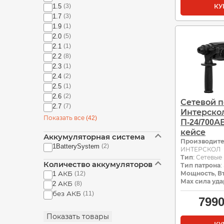
1.5
(3)
КУ
1.7
(3)
1.9
(1)
2.0
(5)
2.1
(1)
2.2
(8)
2.3
(1)
2.4
(2)
2.5
(1)
2.6
(2)
Сетевой 
2.7
(7)
Интерско
Показать все (42)
П-24/700АВ
кейсе
Аккумуляторная система
Производит
1BatterySystem
(2)
ИНТЕРСКОЛ
Тип
: Сетевые
Количество аккумуляторов
Тип патрона
:
Мощность, В
1 АКБ
(12)
Мах сила уда
2 АКБ
(8)
без АКБ
(11)
799
Показать товары