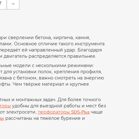
7
→
при сверлении бетона, кирпича, камня,
илами. Основное отличие такого инструмента
 передаёт ей направленный удар. Благодаря
 и двигатель распределяется правильнее.
льные модели с несколькими режимами:
т для установки полок, крепления профиля,
язана с бетоном, важно смотреть на энергию
муфты. Чем твёрже материал и крупнее
ных и монтажных задач. Для более точного
торы
удобны для выездной работы и мест без
от электросети,
перфораторы SDS-Plus
чаще
ax
рассчитаны на тяжёлое бурение и