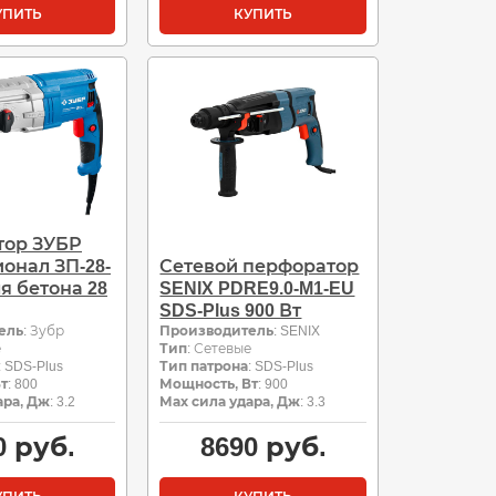
УПИТЬ
КУПИТЬ
тор ЗУБР
онал ЗП-28-
Сетевой перфоратор
я бетона 28
SENIX PDRE9.0-M1-EU
SDS-Plus 900 Вт
ель
: Зубр
Производитель
: SENIX
е
Тип
: Сетевые
: SDS-Plus
Тип патрона
: SDS-Plus
т
: 800
Мощность, Вт
: 900
ара, Дж
: 3.2
Мах сила удара, Дж
: 3.3
0
руб.
8690
руб.