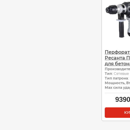
Перфорат
Ресанта П
для бетона
Производит
Тип
: Сетевые
Тип патрона
:
Мощность, В
Мах сила уда
939
КУ