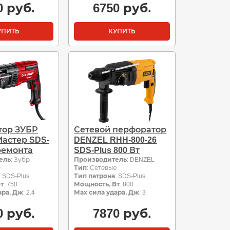
0
руб.
6750
руб.
УПИТЬ
КУПИТЬ
тор ЗУБР
Сетевой перфоратор
Мастер SDS-
DENZEL RHH-800-26
 ремонта
SDS-Plus 800 Вт
ель
: Зубр
Производитель
: DENZEL
е
Тип
: Сетевые
: SDS-Plus
Тип патрона
: SDS-Plus
т
: 750
Мощность, Вт
: 800
ара, Дж
: 2.4
Мах сила удара, Дж
: 3
0
руб.
7870
руб.