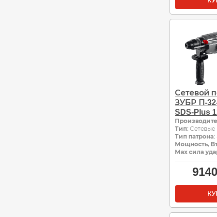
КУ
Сетевой 
ЗУБР П-32
SDS-Plus 1
Производит
Тип
: Сетевые
Тип патрона
:
Мощность, В
Мах сила уда
914
КУ