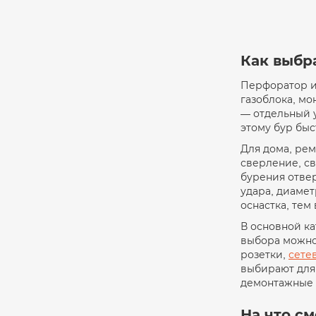
Как выбр
Перфоратор ис
газоблока, мо
— отдельный у
этому бур быс
Для дома, ре
сверление, св
бурения отвер
удара, диамет
оснастка, тем
В основной ка
выбора можно
розетки,
сете
выбирают для
демонтажные 
На что с