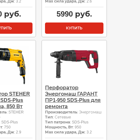
ара, Дж
: 3.2
Мах сила удара, Дж
: 2.6
0
руб.
5990
руб.
УПИТЬ
КУПИТЬ
Перфоратор
тор STEHER
Энергомаш ГАРАНТ
 SDS-Plus
ПР1-950 SDS-Plus для
а, 850 Вт
ремонта
ель
: STEHER
Производитель
: Энергомаш
е
Тип
: Сетевые
: SDS-Plus
Тип патрона
: SDS-Plus
т
: 750
Мощность, Вт
: 950
ара, Дж
: 2.9
Мах сила удара, Дж
: 3.2