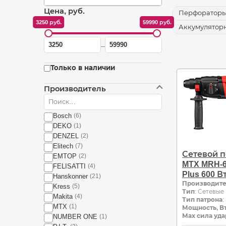
Цена, руб.
Перфораторы
3250 руб.
59990 руб.
Аккумулято
Цена
Цена
–
от
до
Только в наличии
Производитель
Bosch
(6)
DEKO
(1)
DENZEL
(2)
Elitech
(7)
Сетевой 
EMTOP
(2)
MTX MRH-6
FELISATTI
(4)
Plus 600 В
Hanskonner
(21)
Производит
Kress
(5)
Тип
: Сетевые
Makita
(4)
Тип патрона
:
MTX
(1)
Мощность, В
Мах сила уда
NUMBER ONE
(1)