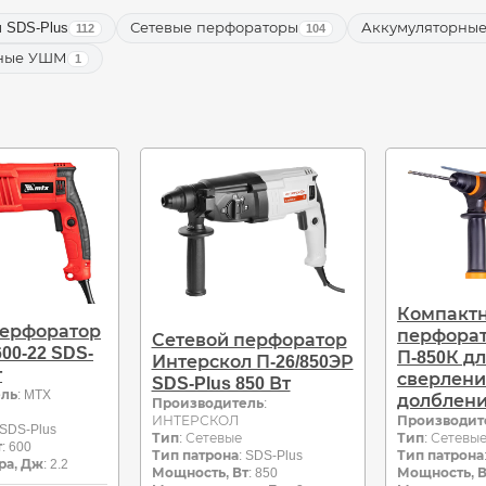
 SDS-Plus
Сетевые перфораторы
Аккумуляторны
112
104
рные УШМ
1
Компакт
перфоратор
перфорат
Сетевой перфоратор
00-22 SDS-
П-850К д
Интерскол П-26/850ЭР
т
сверлени
SDS-Plus 850 Вт
ель
: MTX
долблен
Производитель
:
ИНТЕРСКОЛ
Производит
 SDS-Plus
Тип
: Сетевые
Тип
: Сетевы
т
: 600
Тип патрона
: SDS-Plus
Тип патрона
ра, Дж
: 2.2
Мощность, Вт
: 850
Мощность, В