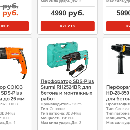
Мах сила удара, Дж
: 3
Мах сила уд
Первоначальная
0
руб.
цена
Текущая
0
руб.
4990
руб.
599
составляла
цена:
3800
3250
ПИТЬ
КУПИТЬ
К
руб..
руб..
Перфоратор SDS-Plus
тор СОЮЗ
Sturm! RH2524BR для
Перфора
 SDS-Plus
бетона и монтажных
HD-28-850
а до 26 мм
работ
для бетон
ель
: СОЮЗ
Производитель
: Sturm
Производит
Тип
: Сетевые
Тип
: Сетевы
 SDS-Plus
Тип патрона
: SDS-Plus
Тип патрона
т
: 1000
Мощность, Вт
: 800
Мощность, В
ра, Дж
: 4
Мах сила удара, Дж
: 3
Мах сила уд