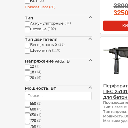
P.I.T.
(2)
380
Показать все (30)
325
Тип
Аккумуляторные
(31)
КУ
Сетевые
(102)
Тип двигателя
Бесщеточный
(29)
Щеточный
(119)
Напряжение АКБ, В
12
(1)
18
(14)
20
(16)
Перфора
Мощность, Вт
ПЕС-25101
для бетон
Производит
550
(1)
Тип
: Сетевые
600
(3)
Тип патрона
:
650
(1)
Мощность, В
720
(1)
Мах сила уда
750
(3)