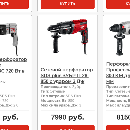
ПИТЬ
КУПИТЬ
К
перфоратор
Перфора
л
Сетевой перфоратор
Професси
С 720 Вт в
SDS-plus ЗУБР П-28-
800 КМ дл
850 с ударом 3 Дж
мм
ель
:
Производитель
: Зубр
Производит
Тип
: Сетевые
Тип
: Сетевы
 SDS-Plus
Тип патрона
: SDS-Plus
Тип патрона
т
: 720
Мощность, Вт
: 850
Мощность, В
ра, Дж
: 2.6
Мах сила удара, Дж
: 3
Мах сила уд
0
руб.
7990
руб.
815