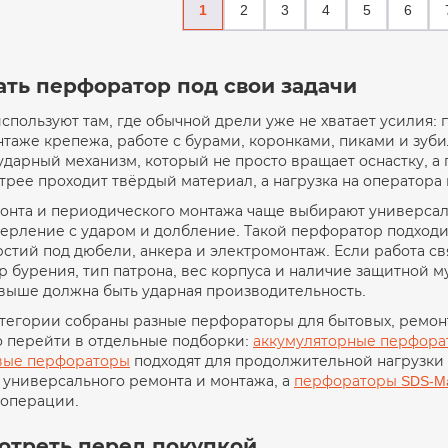
1
2
3
4
5
6
ать перфоратор под свои задачи
пользуют там, где обычной дрели уже не хватает усилия: 
нтаже крепежа, работе с бурами, коронками, пиками и зуб
дарный механизм, который не просто вращает оснастку, а
трее проходит твёрдый материал, а нагрузка на оператора
монта и периодического монтажа чаще выбирают универса
ерление с ударом и долбление. Такой перфоратор подходи
стий под дюбели, анкера и электромонтаж. Если работа св
р бурения, тип патрона, вес корпуса и наличие защитной 
 выше должна быть ударная производительность.
тегории собраны разные перфораторы для бытовых, ремонт
 перейти в отдельные подборки:
аккумуляторные перфора
вые перфораторы
подходят для продолжительной нагрузки 
 универсального ремонта и монтажа, а
перфораторы SDS-M
операции.
мотреть перед покупкой