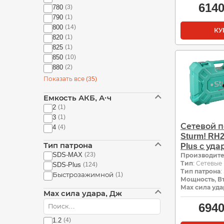
614
780
(3)
790
(1)
800
(14)
КУ
820
(1)
825
(1)
850
(10)
880
(2)
Показать все (35)
Емкость АКБ, А·ч
2
(1)
3
(1)
Сетевой 
4
(4)
Sturm! RH
Тип патрона
Plus с уд
SDS-MAX
(23)
Производит
Тип
: Сетевые
SDS-Plus
(124)
Тип патрона
:
Быстрозажимной
(1)
Мощность, В
Мах сила уда
Мах сила удара, Дж
694
1.2
(4)