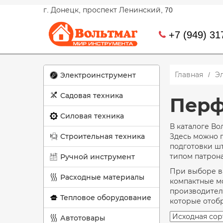
г. Донецк, проспект Ленинский, 70
+7 (949) 31
Главная
Э
Электроинструмент
Садовая техника
Перф
Силовая техника
В каталоге Во
Строительная техника
Здесь можно п
подготовки ш
типом патрон
Ручной инструмент
При выборе ва
Расходные материалы
компактные мо
производител
Тепловое оборудование
которые отобр
Автотовары