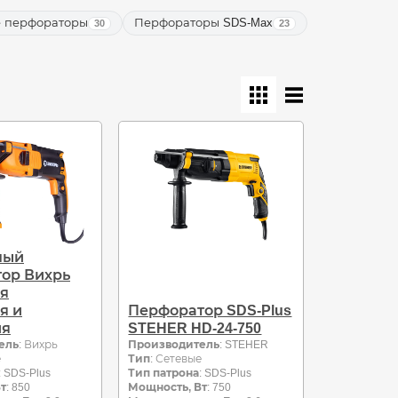
е перфораторы
Перфораторы SDS-Max
30
23
ный
ор Вихрь
ля
я и
Перфоратор SDS-Plus
ия
STEHER HD-24-750
ель
: Вихрь
Производитель
: STEHER
е
Тип
: Сетевые
: SDS-Plus
Тип патрона
: SDS-Plus
т
: 850
Мощность, Вт
: 750