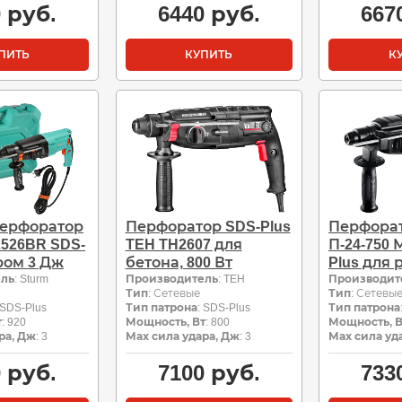
0
руб.
6440
руб.
667
ПИТЬ
КУПИТЬ
К
перфоратор
Перфоратор SDS-Plus
Перфора
2526BR SDS-
TEH TH2607 для
П-24-750 
аром 3 Дж
бетона, 800 Вт
Plus для
ель
: Sturm
Производитель
: TEH
Производит
Тип
: Сетевые
Тип
: Сетевы
 SDS-Plus
Тип патрона
: SDS-Plus
Тип патрона
т
: 920
Мощность, Вт
: 800
Мощность, В
ра, Дж
: 3
Мах сила удара, Дж
: 3
Мах сила уд
0
руб.
7100
руб.
733