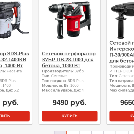
Сетевой 
Интерско
ор SDS-Plus
Сетевой перфоратор
П-30/900А
-32-1400КВ
ЗУБР ПВ-28-1000 для
для бето
, 1400 Вт
бетона, 1000 Вт
Производит
ель
: Ресанта
Производитель
: Зубр
ИНТЕРСКОЛ
Тип
: Сетевые
Тип
: Сетевы
 SDS-Plus
Тип патрона
: SDS-Plus
Тип патрона
т
: 1400
Мощность, Вт
: 1000
Мощность, В
ра, Дж
: 5.2
Мах сила удара, Дж
: 4
Мах сила уд
0
руб.
9490
руб.
965
ПИТЬ
КУПИТЬ
К