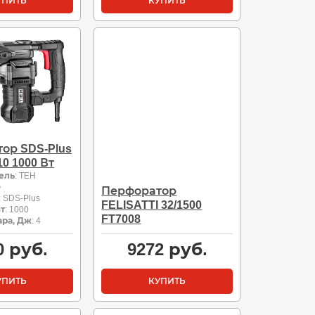
УПИТЬ
КУПИТЬ
ор SDS-Plus
0 1000 Вт
ель
: TEH
е
Перфоратор
: SDS-Plus
FELISATTI 32/1500
т
: 1000
FT7008
ара, Дж
: 4
0
руб.
9272
руб.
УПИТЬ
КУПИТЬ