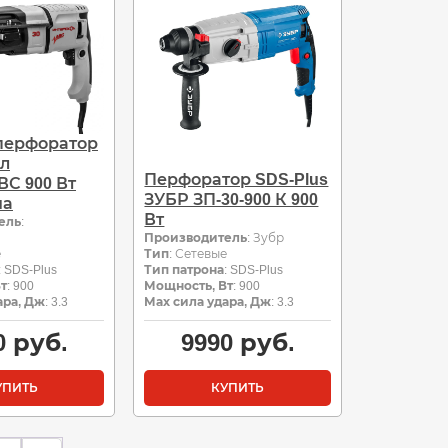
перфоратор
л
Перфоратор SDS-Plus
ВС 900 Вт
ЗУБР ЗП-30-900 К 900
на
Вт
ель
:
Производитель
: Зубр
е
Тип
: Сетевые
: SDS-Plus
Тип патрона
: SDS-Plus
т
: 900
Мощность, Вт
: 900
ара, Дж
: 3.3
Мах сила удара, Дж
: 3.3
0
руб.
9990
руб.
УПИТЬ
КУПИТЬ