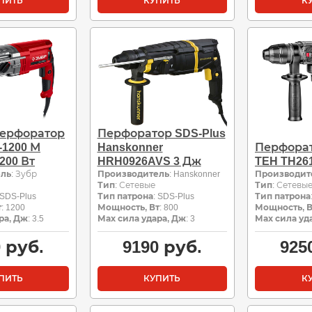
ПИТЬ
КУПИТЬ
К
перфоратор
Перфоратор SDS-Plus
-1200 М
Hanskonner
Перфорат
200 Вт
HRH0926AVS 3 Дж
TEH TH261
ель
: Зубр
Производитель
: Hanskonner
Производит
Тип
: Сетевые
Тип
: Сетевы
 SDS-Plus
Тип патрона
: SDS-Plus
Тип патрона
т
: 1200
Мощность, Вт
: 800
Мощность, В
ра, Дж
: 3.5
Мах сила удара, Дж
: 3
Мах сила уд
0
руб.
9190
руб.
925
ПИТЬ
КУПИТЬ
К