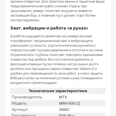
кромки отверстия. Для практики важны и защитные вещи:
предохранительная муфта снижает отдачу при
закусывании, реверс помогает аккуратно вывести
застрявший бур, а плавный пуск делает старт более
контролируемым.
Хват, вибрации и работа «в руках»
В работе ощущается ориентир на универсальный
стройформат: прорезиненный хват и виброзащита
уменьшают усталость, а дополнительная рукоятка с
поворотом даёт лучшее удержание в потолке и на стене.
Ограничитель глубины помогает повторять одинаковые
отверстия под дюбель без постоянной разметки, а
фиксация клавиши пуска полезна, когда нужно долго
долбить или проходить серию отверстий. Кабель 2 м
удобен для перемещений по зоне работ, а класс защиты
IP20 рассчитан на типичные условия сухих помещений и
аккуратной стройплощадки.
Технические характеристики
Производитель
MTX
Модель
MRH-600-22
Артикул
26682
Тип патрона
SDS-Plus