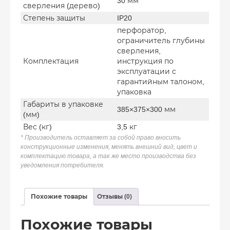
30 мм
сверления (дерево)
Степень защиты
IP20
перфоратор,
ограничитель глубины
сверления,
Комплектация
инструкция по
эксплуатации с
гарантийным талоном,
упаковка
Габариты в упаковке
385×375×300 мм
(мм)
Вес (кг)
3,5 кг
* Производитель оставляет за собой право вносить
конструкционные изменения, менять внешний вид, цвет и
комплектацию товара, а так же место производства без
уведомления потребителя.
Похожие товары
Отзывы (0)
Похожие товары