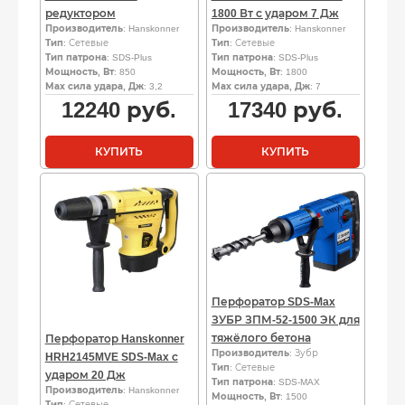
редуктором
1800 Вт с ударом 7 Дж
Производитель
: Hanskonner
Производитель
: Hanskonner
Тип
: Сетевые
Тип
: Сетевые
Тип патрона
: SDS-Plus
Тип патрона
: SDS-Plus
Мощность, Вт
: 850
Мощность, Вт
: 1800
Мах сила удара, Дж
: 3,2
Мах сила удара, Дж
: 7
12240
руб.
17340
руб.
КУПИТЬ
КУПИТЬ
Перфоратор SDS-Max
ЗУБР ЗПМ-52-1500 ЭК для
тяжёлого бетона
Перфоратор Hanskonner
Производитель
: Зубр
HRH2145MVE SDS-Max с
Тип
: Сетевые
ударом 20 Дж
Тип патрона
: SDS-MAX
Производитель
: Hanskonner
Мощность, Вт
: 1500
Тип
: Сетевые