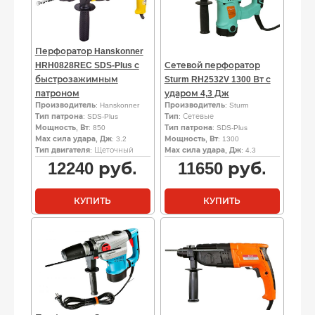
Перфоратор Hanskonner
HRH0828REC SDS-Plus с
Сетевой перфоратор
быстрозажимным
Sturm RH2532V 1300 Вт с
патроном
ударом 4,3 Дж
Производитель
: Hanskonner
Производитель
: Sturm
Тип патрона
: SDS-Plus
Тип
: Сетевые
Мощность, Вт
: 850
Тип патрона
: SDS-Plus
Мах сила удара, Дж
: 3.2
Мощность, Вт
: 1300
Тип двигателя
: Щеточный
Мах сила удара, Дж
: 4.3
12240
руб.
11650
руб.
КУПИТЬ
КУПИТЬ