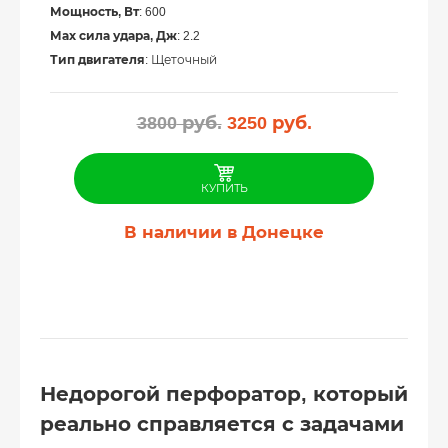
Мощность, Вт
: 600
Мах сила удара, Дж
: 2.2
Тип двигателя
: Щеточный
Первоначальная
Текущая
3800
руб.
3250
руб.
цена
цена:
составляла
3250
3800
руб..
КУПИТЬ
руб..
В наличии в Донецке
Недорогой перфоратор, который
реально справляется с задачами