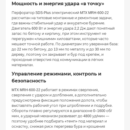
Мощность и энергия удара «в точку»
Перфоратор SDS-Plus электрический MTX MRH-600-22
рассчитан на типовые монтажные и ремонтные задачи,
где важны стабильный удар и аккуратное бурение.
Двигатель 600 Вт и энергия удара 2,2 Дж дают понятный
запас по бетону и кирпичу, при этом инструмент не
перегружен «лишними» киловаттами, которые часто
мешают точной работе. По диаметрам это уверенная база:
до 22 мм по бетону, до 13 мм по металлу и до 30 мм по
дереву, поэтому он закрывает и бур под крепёж, и
проходные отверстия под коммуникации в лёгких
материалах.
Управление режимами, контроль и
безопасность
MTX MRH-600-22 работает в режимах сверления,
сверления с ударом и долбления, а дополнительно
предусмотрена фиксация положения долота, чтобы
выставлять рабочий угол при штроблении и подрубке.
Обороты плавно регулируются в диапазоне 0–1600 об/
мин, а ударный механизм развивает до 4800 уд/мин —
поэтому удобнее подбирать «темп» под материал и
оснастку, снижая риск перегрева бура и крошения