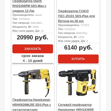
Перфоратор Sturm
RH25206PM SDS-Max с
ударом 12 Дж
Перфоратор СОЮЗ
Производитель
: Sturm
ПЕС-25101 SDS-Plus для
Тип
: Сетевые
бетона до 26 мм
Тип патрона
: SDS-MAX
Производитель
: СОЮЗ
Мощность, Вт
: 2000
Тип
: Сетевые
Мах сила удара, Дж
: 12
Тип патрона
: SDS-Plus
20990
руб.
Мощность, Вт
: 1000
Мах сила удара, Дж
: 4
6140
руб.
ЗАКАЗАТЬ
срок заказа
КУПИТЬ
4 - 10 дней
Перфоратор Hanskonner
HRH0928MLRE SDS-Plus с
Сетевой перфоратор
металлическим
Hanskonner HRH1836RE