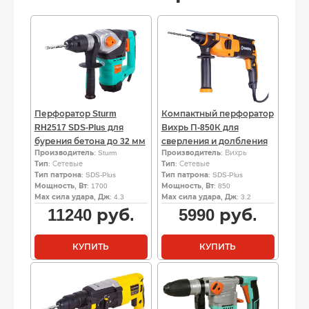
Перфоратор Sturm
Компактный перфоратор
RH2517 SDS-Plus для
Вихрь П-850К для
бурения бетона до 32 мм
сверления и долбления
Производитель
: Sturm
Производитель
: Вихрь
Тип
: Сетевые
Тип
: Сетевые
Тип патрона
: SDS-Plus
Тип патрона
: SDS-Plus
Мощность, Вт
: 1700
Мощность, Вт
: 850
Мах сила удара, Дж
: 4.3
Мах сила удара, Дж
: 3.2
11240
руб.
5990
руб.
КУПИТЬ
КУПИТЬ