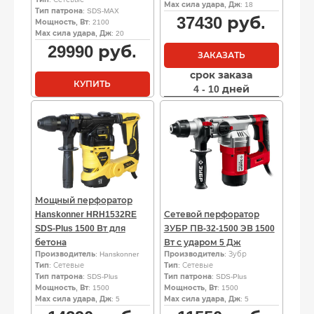
Мах сила удара, Дж
: 18
Тип патрона
: SDS-MAX
37430
руб.
Мощность, Вт
: 2100
Мах сила удара, Дж
: 20
29990
руб.
ЗАКАЗАТЬ
срок заказа
КУПИТЬ
4 - 10 дней
Мощный перфоратор
Hanskonner HRH1532RE
Сетевой перфоратор
SDS-Plus 1500 Вт для
ЗУБР ПВ-32-1500 ЭВ 1500
бетона
Вт с ударом 5 Дж
Производитель
: Hanskonner
Производитель
: Зубр
Тип
: Сетевые
Тип
: Сетевые
Тип патрона
: SDS-Plus
Тип патрона
: SDS-Plus
Мощность, Вт
: 1500
Мощность, Вт
: 1500
Мах сила удара, Дж
: 5
Мах сила удара, Дж
: 5