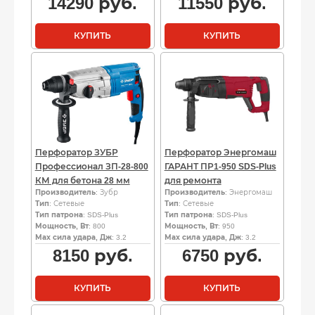
14290
руб.
11550
руб.
КУПИТЬ
КУПИТЬ
Перфоратор ЗУБР
Перфоратор Энергомаш
Профессионал ЗП-28-800
ГАРАНТ ПР1-950 SDS-Plus
КМ для бетона 28 мм
для ремонта
Производитель
: Зубр
Производитель
: Энергомаш
Тип
: Сетевые
Тип
: Сетевые
Тип патрона
: SDS-Plus
Тип патрона
: SDS-Plus
Мощность, Вт
: 800
Мощность, Вт
: 950
Мах сила удара, Дж
: 3.2
Мах сила удара, Дж
: 3.2
8150
руб.
6750
руб.
КУПИТЬ
КУПИТЬ