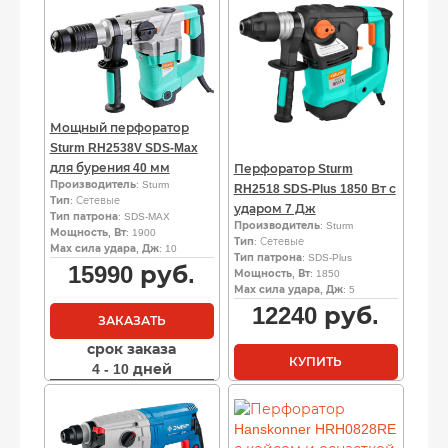
Мощный перфоратор
Sturm RH2538V SDS-Max
для бурения 40 мм
Перфоратор Sturm
Производитель
: Sturm
RH2518 SDS-Plus 1850 Вт с
Тип
: Сетевые
ударом 7 Дж
Тип патрона
: SDS-MAX
Производитель
: Sturm
Мощность, Вт
: 1900
Тип
: Сетевые
Мах сила удара, Дж
: 10
Тип патрона
: SDS-Plus
15990
руб.
Мощность, Вт
: 1850
Мах сила удара, Дж
: 5
12240
руб.
ЗАКАЗАТЬ
срок заказа
КУПИТЬ
4 - 10 дней