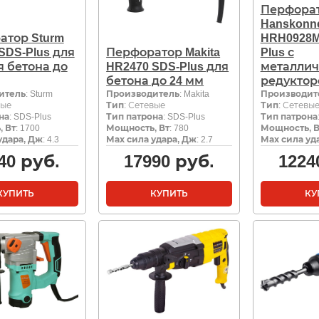
Перфора
Hanskonn
атор Sturm
HRH0928M
SDS-Plus для
Перфоратор Makita
Plus с
 бетона до
HR2470 SDS-Plus для
металли
бетона до 24 мм
редукто
итель
: Sturm
Производитель
: Makita
Производит
вые
Тип
: Сетевые
Тип
: Сетевы
на
: SDS-Plus
Тип патрона
: SDS-Plus
Тип патрона
 Вт
: 1700
Мощность, Вт
: 780
Мощность, В
удара, Дж
: 4.3
Мах сила удара, Дж
: 2.7
Мах сила уд
40
руб.
17990
руб.
1224
КУПИТЬ
КУПИТЬ
КУ