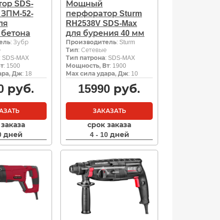
ор SDS-
Мощный
 ЗПМ-52-
перфоратор Sturm
ля
RH2538V SDS-Max
 бетона
для бурения 40 мм
ель
: Зубр
Производитель
: Sturm
е
Тип
: Сетевые
: SDS-MAX
Тип патрона
: SDS-MAX
т
: 1500
Мощность, Вт
: 1900
ара, Дж
: 18
Мах сила удара, Дж
: 10
0
руб.
15990
руб.
АЗАТЬ
ЗАКАЗАТЬ
 заказа
срок заказа
10 дней
4 - 10 дней