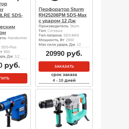
тор
Перфоратор Sturm
er
RH25206PM SDS-Max
LRE SDS-
с ударом 12 Дж
Производитель
: Sturm
ческим
Тип
: Сетевые
ром
Тип патрона
: SDS-MAX
ель
: Hanskonner
Мощность, Вт
: 2000
е
Мах сила удара, Дж
: 12
: SDS-Plus
20990
руб.
т
: 850
ара, Дж
: 3,2
0
руб.
ЗАКАЗАТЬ
срок заказа
ПИТЬ
4 - 10 дней