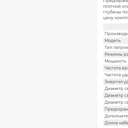
Предохрани
плотной кл
глубины по
цену компле
Производи
Модель
Тип патро
Режимы р
Мощность
Частота в
Частота уд
Энергия у
Диаметр с
Диаметр с
Диаметр с
Предохран
Дополните
Длина каб