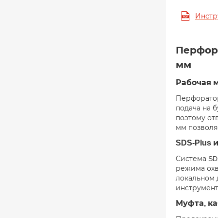
Инстр
Перфора
мм
Рабочая м
Перфоратор
подача на б
поэтому от
мм позволя
SDS-Plus 
Система SD
режима охв
локальном 
инструмент
Муфта, ка