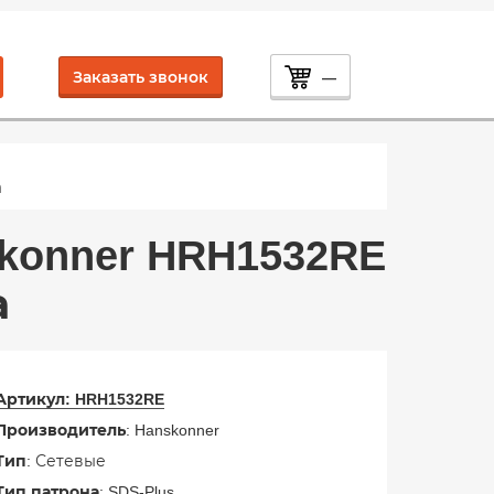
Заказать звонок
—
а
onner HRH1532RE
а
Артикул:
HRH1532RE
Производитель
: Hanskonner
Тип
: Сетевые
Тип патрона
: SDS-Plus