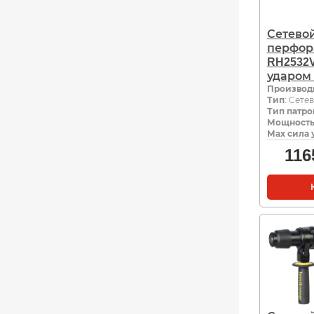
Сетево
перфор
RH2532V
ударом 
Производ
Тип
: Сете
Тип патро
Мощность,
Мах сила 
116