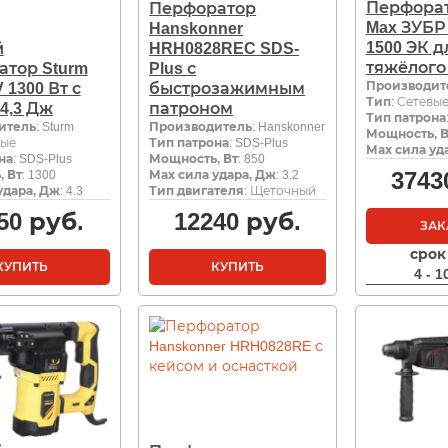
Перфорат
Перфоратор
Max ЗУБР
Hanskonner
1500 ЭК д
й
HRH0828REC SDS-
тяжёлого
атор Sturm
Plus с
Производит
 1300 Вт с
быстрозажимным
Тип
: Сетевы
4,3 Дж
патроном
Тип патрона
итель
: Sturm
Производитель
: Hanskonner
Мощность, В
вые
Тип патрона
: SDS-Plus
Мах сила уд
на
: SDS-Plus
Мощность, Вт
: 850
3743
 Вт
: 1300
Мах сила удара, Дж
: 3.2
удара, Дж
: 4.3
Тип двигателя
: Щеточный
50
руб.
12240
руб.
ЗАК
срок
КУПИТЬ
КУПИТЬ
4 - 