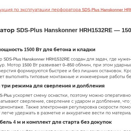
укция по эксплуатации перфоратора SDS-Plus Hanskonner H
тор SDS-Plus Hanskonner HRH1532RE — 150
ощность 1500 Вт для бетона и кладки
 SDS-Plus Hanskonner HRH1532RE создан для задач, где нуже
ур. Мотор 1500 Вт развивает 0–850 об/мин, при этом ударны
верстия формируются быстрее и без лишних остановок. Кро
ет выполнять типовые монтажные и инженерные работы без
и три режима для сверления и долбления
S-Plus ускоряет смену оснастки, поэтому можно оперативно 
атывают сверление, сверление с ударом и долбление, что
демонтаже. Также электронная регулировка скорости помог
 легче удержать в разметке и аккуратнее вести по материа
бель 4 м и комплект для старта без докупок