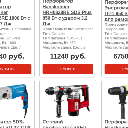
й
Перфоратор
Перфора
атор
Hanskonner
Энергом
ner
HRH0828RE SDS-Plus
ПР1-950 S
RE 1800 Вт с
850 Вт с ударом 3,2
для ремо
 7 Дж
Дж
Производит
итель
: Hanskonner
Производитель
: Hanskonner
Энергомаш
вые
Тип
: Сетевые
Тип
: Сетевы
на
: SDS-Plus
Тип патрона
: SDS-Plus
Тип патрона
 Вт
: 1800
Мощность, Вт
: 850
Мощность, В
удара, Дж
: 7
Мах сила удара, Дж
: 3.2
Мах сила уд
40
руб.
11240
руб.
675
КУПИТЬ
КУПИТЬ
КУ
атор SDS-
Сетевой
Перфора
БР ЗП-32-1100
перфоратор ЗУБР
Hanskonn