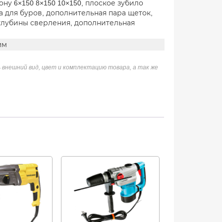
ону 6×150 8×150 10×150, плоское зубило
ка для буров, дополнительная пара щеток,
глубины сверления, дополнительная
мм
 внешний вид, цвет и комплектацию товара, а так же