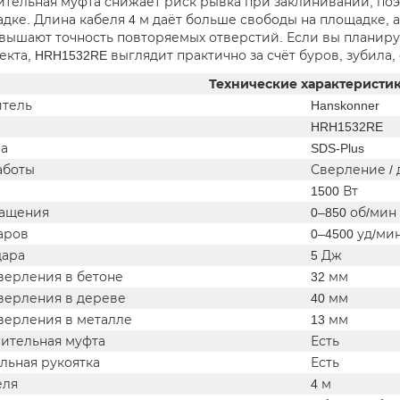
тельная муфта снижает риск рывка при заклинивании, поэ
адке. Длина кабеля 4 м даёт больше свободы на площадке, 
вышают точность повторяемых отверстий. Если вы планиру
кта, HRH1532RE выглядит практично за счёт буров, зубила,
Технические характеристи
тель
Hanskonner
HRH1532RE
на
SDS-Plus
аботы
Сверление / 
1500 Вт
ращения
0–850 об/мин
аров
0–4500 уд/ми
дара
5 Дж
верления в бетоне
32 мм
верления в дереве
40 мм
верления в металле
13 мм
ительная муфта
Есть
льная рукоятка
Есть
еля
4 м