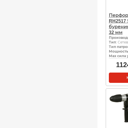
Перфор
RH2517 
бурения
32 мм
Производ
Тип
: Сете
Тип патро
Мощность,
Мах сила 
112