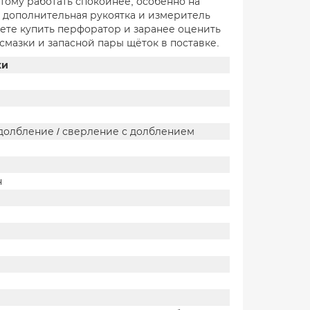
тому работать спокойнее, особенно на
а дополнительная рукоятка и измеритель
ете купить перфоратор и заранее оценить
 смазки и запасной пары щёток в поставке.
ки
долбление / сверление с долблением
н