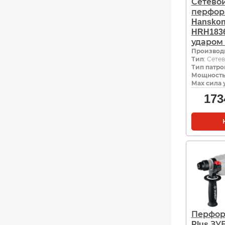
Сетево
перфор
Hanskon
HRH1836
ударом
Производ
Тип
: Сете
Тип патро
Мощность,
Мах сила 
173
Перфор
Plus ЗУ