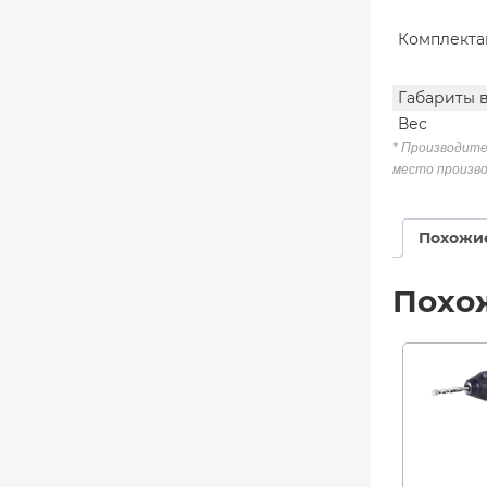
Комплекта
Габариты 
Вес
* Производите
место произво
Похожи
Похо