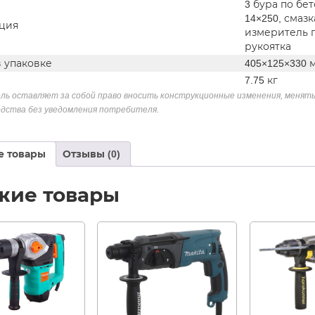
3 бура по бет
14×250, смаз
ция
измеритель 
рукоятка
в упаковке
405×125×330 
7.75 кг
ль оставляет за собой право вносить конструкционные изменения, менять
дства без уведомления потребителя.
е товары
Отзывы (0)
жие товары