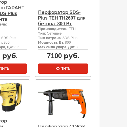
тор
аш ГАРАНТ
Перфоратор SDS-
DS-Plus
Plus TEH TH2607 для
нта
бетона, 800 Вт
ель
:
Производитель
: TEH
е
Тип
: Сетевые
: SDS-Plus
Тип патрона
: SDS-Plus
т
: 950
Мощность, Вт
: 800
ара, Дж
: 3.2
Мах сила удара, Дж
: 3
0
руб.
7100
руб.
ПИТЬ
КУПИТЬ
тор
er
Перфоратор СОЮЗ