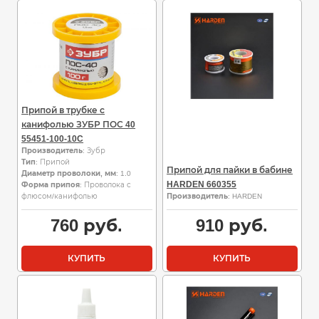
Припой в трубке с
канифолью ЗУБР ПОС 40
55451-100-10C
Производитель
: Зубр
Тип
: Припой
Припой для пайки в бабине
Диаметр проволоки, мм
: 1.0
HARDEN 660355
Форма припоя
: Проволока с
флюсом/канифолью
Производитель
: HARDEN
760
руб.
910
руб.
КУПИТЬ
КУПИТЬ