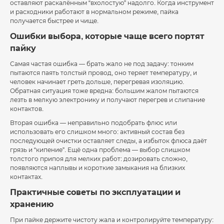
оставляют раскалённым “вхолостую” надолго. Когда инструмент
и расходники работают в нормальном режиме, пайка
получается быстрее и чище.
Ошибки выбора, которые чаще всего портят
пайку
Самая частая ошибка — брать жало не под задачу: тонким
пытаются паять толстый провод, оно теряет температуру, и
человек начинает греть дольше, перегревая изоляцию.
Обратная ситуация тоже вредна: большим жалом пытаются
лезть в мелкую электронику и получают перегрев и слипание
контактов.
Вторая ошибка — неправильно подобрать флюс или
использовать его слишком много: активный состав без
последующей очистки оставляет следы, а избыток флюса даёт
грязь и “кипение”. Ещё одна проблема — выбор слишком
толстого припоя для мелких работ: дозировать сложно,
появляются наплывы и короткие замыкания на близких
контактах.
Практичные советы по эксплуатации и
хранению
При пайке держите чистоту жала и контролируйте температуру: