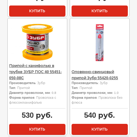
КУПИТЬ
КУПИТЬ
Припой с канифолью в
трубке ЗУБР ПОС 40 55451-
Оловянно-свинцовый
050-08C
припой Зубр 55420-0255
Производитель
: Зубр
Производитель
: Зубр
Тип
: Припой
Тип
: Припой
Диаметр проволоки, мм
: 0.8
Диаметр проволоки, мм
: 1.0
Форма припоя
: Проволока с
Форма припоя
: Проволока без
флюсом/канифолью
флюса
530
руб.
540
руб.
КУПИТЬ
КУПИТЬ