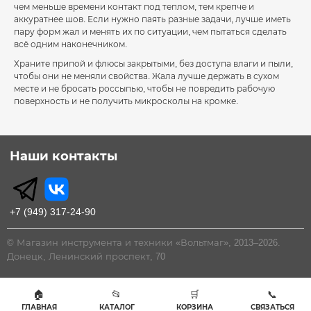
чем меньше времени контакт под теплом, тем крепче и
аккуратнее шов. Если нужно паять разные задачи, лучше иметь
пару форм жал и менять их по ситуации, чем пытаться сделать
всё одним наконечником.
Храните припой и флюсы закрытыми, без доступа влаги и пыли,
чтобы они не меняли свойства. Жала лучше держать в сухом
месте и не бросать россыпью, чтобы не повредить рабочую
поверхность и не получить микросколы на кромке.
Наши контакты
+7 (949) 317-24-90
© Магазин инструмента и техники «Вольтмаг», 2013–2026.
Донецк, Ленинский проспект, 70
🏠
📂
🛒
📞
ГЛАВНАЯ
КАТАЛОГ
КОРЗИНА
СВЯЗАТЬСЯ