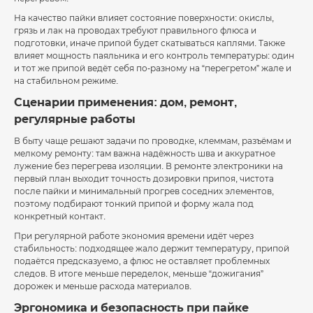
На качество пайки влияет состояние поверхности: окислы,
грязь и лак на проводах требуют правильного флюса и
подготовки, иначе припой будет скатываться каплями. Также
влияет мощность паяльника и его контроль температуры: один
и тот же припой ведёт себя по-разному на “перегретом” жале и
на стабильном режиме.
Сценарии применения: дом, ремонт,
регулярные работы
В быту чаще решают задачи по проводке, клеммам, разъёмам и
мелкому ремонту: там важна надёжность шва и аккуратное
лужение без перегрева изоляции. В ремонте электроники на
первый план выходит точность дозировки припоя, чистота
после пайки и минимальный прогрев соседних элементов,
поэтому подбирают тонкий припой и форму жала под
конкретный контакт.
При регулярной работе экономия времени идёт через
стабильность: подходящее жало держит температуру, припой
подаётся предсказуемо, а флюс не оставляет проблемных
следов. В итоге меньше переделок, меньше “дожигания”
дорожек и меньше расхода материалов.
Эргономика и безопасность при пайке