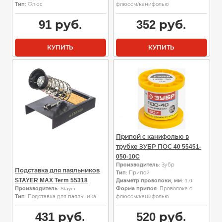
Тип
: Флюс
флюсом/канифолью
91
руб.
352
руб.
КУПИТЬ
КУПИТЬ
Припой с канифолью в
трубке ЗУБР ПОС 40 55451-
050-10C
Производитель
: Зубр
Подставка для паяльников
Тип
: Припой
STAYER MAX Term 55318
Диаметр проволоки, мм
: 1.0
Производитель
: Stayer
Форма припоя
: Проволока с
Тип
: Подставка для паяльника
флюсом/канифолью
431
руб.
520
руб.