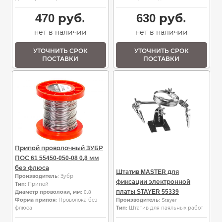
470
руб.
630
руб.
нет в наличии
нет в наличии
УТОЧНИТЬ СРОК
УТОЧНИТЬ СРОК
ПОСТАВКИ
ПОСТАВКИ
Припой проволочный ЗУБР
ПОС 61 55450-050-08 0,8 мм
без флюса
Штатив MASTER для
Производитель
: Зубр
фиксации электронной
Тип
: Припой
платы STAYER 55339
Диаметр проволоки, мм
: 0.8
Форма припоя
: Проволока без
Производитель
: Stayer
флюса
Тип
: Штатив для паяльных работ