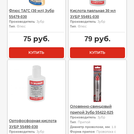
Флюс ТАГС (30 мл) Зубр
Кислота паяльная 30 мл
55479-030
ЗУБР 55491-030
Производитель
: Зубр
Производитель
: Зубр
Тип
: Флюс
Тип
: Флюс
75
руб.
79
руб.
КУПИТЬ
КУПИТЬ
Оловянно-свинцовый
припой Зубр 55422-025
Производитель
: Зубр
Ортофосфорная кислота
Тип
: Припой
ЗУБР 55490-030
Диаметр проволоки, мм
: 1.0
Производитель
: Зубр
Форма припоя
: Проволока с