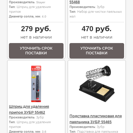
55468
Производитель
: Stayer
Тип
: Шприц для удаления
Производитель
: Зубр
припоя
Тип
: Набор для чистки паяльных
Диаметр сопла, мм
: 4.0
жал
279
руб.
470
руб.
нет в наличии
нет в наличии
УТОЧНИТЬ СРОК
УТОЧНИТЬ СРОК
ПОСТАВКИ
ПОСТАВКИ
Шприц для удаления
припоя ЗУБР 55462
Подставка пластиковая для
Производитель
: Зубр
паяльника ЗУБР 55465
Тип
: Шприц для удаления
припоя
Производитель
: Зубр
Диаметр сопла, мм
: 3.6
Тип
: Подставка для паяльника