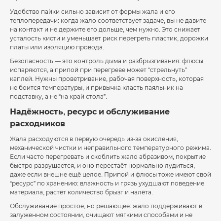
Удобство пайки сильно зависит от формы жала и его
теплопередачи: когда жало соответствует задаче, вы не давите
на контакт и не держите его дольше, чем нужно. Это снижает
усталость кисти и уменьшает риск перегреть пластик, дорожки
платы или изоляцию провода.
Безопасность — это контроль дыма и разбрызгивания: флюсы
испаряются, а припой при перегреве может “стрельнуть”
каплей. Нужны проветривание, рабочая поверхность, которая
не боится температуры, и привычка класть паяльник на
подставку, а не “на край стола”.
Надёжность, ресурс и обслуживание
расходников
Жала расходуются в первую очередь из-за окисления,
механической чистки и неправильного температурного режима.
Если часто перегревать и скоблить жало абразивом, покрытие
быстро разрушается, и оно перестаёт нормально лудиться,
даже если внешне ещё целое. Припой и флюсы тоже имеют свой
“ресурс” по хранению: влажность и грязь ухудшают поведение
материала, растёт количество брызг и налёта.
Обслуживание простое, но решающее: жало поддерживают в
залуженном состоянии, очищают мягкими способами и не