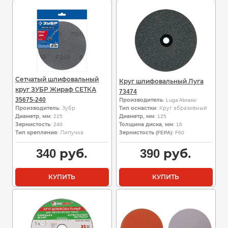
Сетчатый шлифовальный
Круг шлифовальный Луга
круг ЗУБР Жираф СЕТКА
73474
35675-240
Производитель
: Luga Abrasiv
Производитель
: Зубр
Тип оснастки
: Круг абразивный
Диаметр, мм
: 225
Диаметр, мм
: 125
Зернистость
: 240
Толщина диска, мм
: 16
Тип крепления
: Липучка
Зернистость (FEPA)
: F60
340
руб.
390
руб.
КУПИТЬ
КУПИТЬ