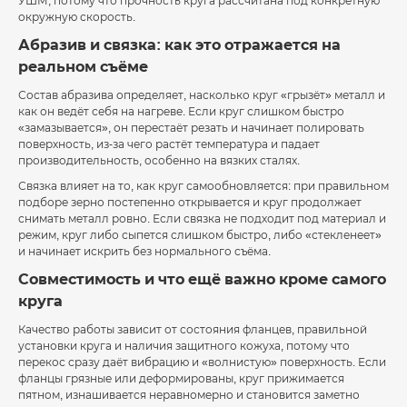
УШМ, потому что прочность круга рассчитана под конкретную
окружную скорость.
Абразив и связка: как это отражается на
реальном съёме
Состав абразива определяет, насколько круг «грызёт» металл и
как он ведёт себя на нагреве. Если круг слишком быстро
«замазывается», он перестаёт резать и начинает полировать
поверхность, из-за чего растёт температура и падает
производительность, особенно на вязких сталях.
Связка влияет на то, как круг самообновляется: при правильном
подборе зерно постепенно открывается и круг продолжает
снимать металл ровно. Если связка не подходит под материал и
режим, круг либо сыпется слишком быстро, либо «стекленеет»
и начинает искрить без нормального съёма.
Совместимость и что ещё важно кроме самого
круга
Качество работы зависит от состояния фланцев, правильной
установки круга и наличия защитного кожуха, потому что
перекос сразу даёт вибрацию и «волнистую» поверхность. Если
фланцы грязные или деформированы, круг прижимается
пятном, изнашивается неравномерно и становится заметно