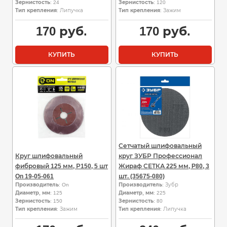
Зернистость
: 24
Зернистость
: 120
Тип крепления
: Липучка
Тип крепления
: Зажим
170
руб.
170
руб.
КУПИТЬ
КУПИТЬ
Сетчатый шлифовальный
Круг шлифовальный
круг ЗУБР Профессионал
фибровый 125 мм, Р150, 5 шт
Жираф СЕТКА 225 мм, P80, 3
On 19-05-061
шт. (35675-080)
Производитель
: On
Производитель
: Зубр
Диаметр, мм
: 125
Диаметр, мм
: 225
Зернистость
: 150
Зернистость
: 80
Тип крепления
: Зажим
Тип крепления
: Липучка