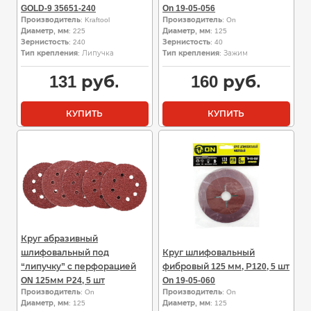
GOLD-9 35651-240
On 19-05-056
Производитель
: Kraftool
Производитель
: On
Диаметр, мм
: 225
Диаметр, мм
: 125
Зернистость
: 240
Зернистость
: 40
Тип крепления
: Липучка
Тип крепления
: Зажим
131
руб.
160
руб.
КУПИТЬ
КУПИТЬ
Круг абразивный
шлифовальный под
Круг шлифовальный
“липучку” с перфорацией
фибровый 125 мм, Р120, 5 шт
ON 125мм Р24, 5 шт
On 19-05-060
Производитель
: On
Производитель
: On
Диаметр, мм
: 125
Диаметр, мм
: 125