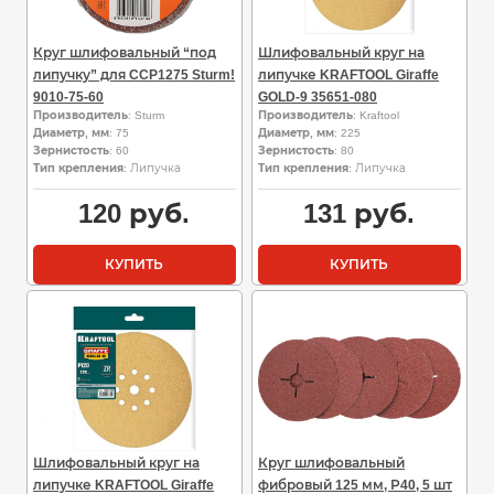
Круг шлифовальный “под
Шлифовальный круг на
липучку” для CCP1275 Sturm!
липучке KRAFTOOL Giraffe
9010-75-60
GOLD-9 35651-080
Производитель
: Sturm
Производитель
: Kraftool
Диаметр, мм
: 75
Диаметр, мм
: 225
Зернистость
: 60
Зернистость
: 80
Тип крепления
: Липучка
Тип крепления
: Липучка
120
руб.
131
руб.
КУПИТЬ
КУПИТЬ
Шлифовальный круг на
Круг шлифовальный
липучке KRAFTOOL Giraffe
фибровый 125 мм, Р40, 5 шт