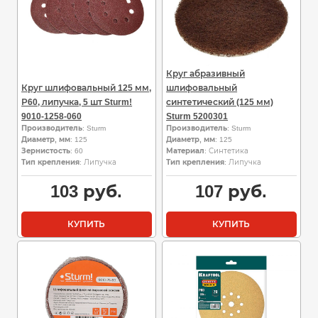
Круг абразивный
Круг шлифовальный 125 мм,
шлифовальный
Р60, липучка, 5 шт Sturm!
синтетический (125 мм)
9010-1258-060
Sturm 5200301
Производитель
: Sturm
Производитель
: Sturm
Диаметр, мм
: 125
Диаметр, мм
: 125
Зернистость
: 60
Материал
: Синтетика
Тип крепления
: Липучка
Тип крепления
: Липучка
103
руб.
107
руб.
КУПИТЬ
КУПИТЬ