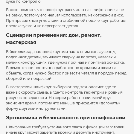
хуже по контролю.
Важно помнить, что шлифкруг рассчитан на шлифование, а не
на резку, поэтому его нельзя использовать как отрезной диск.
При правильном угле атаки и стабильной подаче круг работает
предсказуемо и не перегревает деталь.
Сценарии применения: дом, ремонт,
мастерская
В бытовых задачах шлифкругами часто снимают заусенцы,
подгоняют детали, зачищают сварку на воротах, навесах и
мелких конструкциях, где нужна прочная и понятная оснастка.
В ремонте они постоянно работают по кромкам и швам на
объекте, когда нужно быстро привести металл в порядок перед
сборкой или покраской.
В мастерской шлифкруг выбирают под технологию: где-то
важна скорость съёма, а где-то контроль геометрии и ровный
рисунок поверхности. На серии работ правильный круг
экономит время, потому что меньше приходится «догонять»
форму другими инструментами.
Эргономика и безопасность при шлифовании
Шлифование требует устойчивого хвата и фиксации заготовки,
иначе круг может зацепить кромку и дёрнуть инструмент.