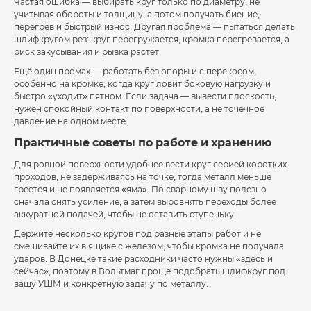
Частая ошибка — выбирать круг только по диаметру, не
учитывая обороты и толщину, а потом получать биение,
перегрев и быстрый износ. Другая проблема — пытаться делать
шлифкругом рез: круг перегружается, кромка перегревается, а
риск закусывания и рывка растёт.
Ещё один промах — работать без опоры и с перекосом,
особенно на кромке, когда круг ловит боковую нагрузку и
быстро «уходит» пятном. Если задача — вывести плоскость,
нужен спокойный контакт по поверхности, а не точечное
давление на одном месте.
Практичные советы по работе и хранению
Для ровной поверхности удобнее вести круг серией коротких
проходов, не задерживаясь на точке, тогда металл меньше
греется и не появляется «яма». По сварному шву полезно
сначала снять усиление, а затем выровнять переходы более
аккуратной подачей, чтобы не оставить ступеньку.
Держите несколько кругов под разные этапы работ и не
смешивайте их в ящике с железом, чтобы кромка не получала
ударов. В Донецке такие расходники часто нужны «здесь и
сейчас», поэтому в Вольтмаг проще подобрать шлифкруг под
вашу УШМ и конкретную задачу по металлу.