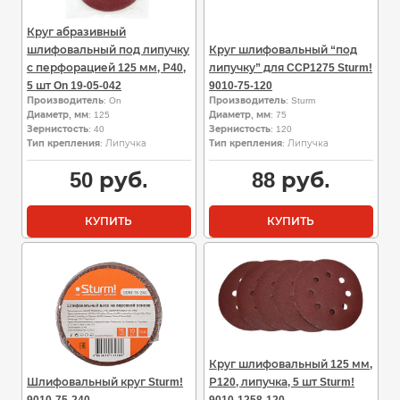
Круг абразивный
шлифовальный под липучку
Круг шлифовальный “под
с перфорацией 125 мм, Р40,
липучку” для CCP1275 Sturm!
5 шт On 19-05-042
9010-75-120
Производитель
: On
Производитель
: Sturm
Диаметр, мм
: 125
Диаметр, мм
: 75
Зернистость
: 40
Зернистость
: 120
Тип крепления
: Липучка
Тип крепления
: Липучка
50
руб.
88
руб.
КУПИТЬ
КУПИТЬ
Круг шлифовальный 125 мм,
Шлифовальный круг Sturm!
Р120, липучка, 5 шт Sturm!
9010-75-240
9010-1258-120