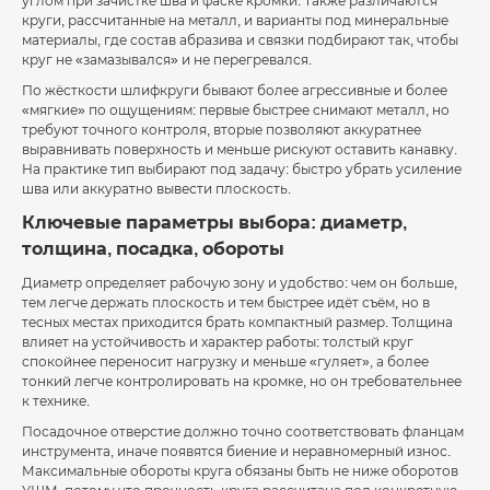
углом при зачистке шва и фаске кромки. Также различаются
круги, рассчитанные на металл, и варианты под минеральные
материалы, где состав абразива и связки подбирают так, чтобы
круг не «замазывался» и не перегревался.
По жёсткости шлифкруги бывают более агрессивные и более
«мягкие» по ощущениям: первые быстрее снимают металл, но
требуют точного контроля, вторые позволяют аккуратнее
выравнивать поверхность и меньше рискуют оставить канавку.
На практике тип выбирают под задачу: быстро убрать усиление
шва или аккуратно вывести плоскость.
Ключевые параметры выбора: диаметр,
толщина, посадка, обороты
Диаметр определяет рабочую зону и удобство: чем он больше,
тем легче держать плоскость и тем быстрее идёт съём, но в
тесных местах приходится брать компактный размер. Толщина
влияет на устойчивость и характер работы: толстый круг
спокойнее переносит нагрузку и меньше «гуляет», а более
тонкий легче контролировать на кромке, но он требовательнее
к технике.
Посадочное отверстие должно точно соответствовать фланцам
инструмента, иначе появятся биение и неравномерный износ.
Максимальные обороты круга обязаны быть не ниже оборотов