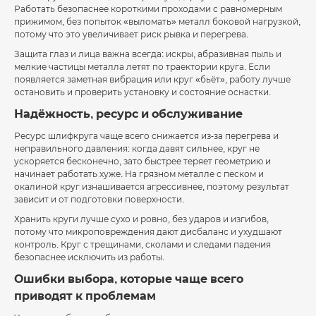
Работать безопаснее короткими проходами с равномерным
прижимом, без попыток «выломать» металл боковой нагрузкой,
потому что это увеличивает риск рывка и перегрева.
Защита глаз и лица важна всегда: искры, абразивная пыль и
мелкие частицы металла летят по траектории круга. Если
появляется заметная вибрация или круг «бьёт», работу лучше
остановить и проверить установку и состояние оснастки.
Надёжность, ресурс и обслуживание
Ресурс шлифкруга чаще всего снижается из-за перегрева и
неправильного давления: когда давят сильнее, круг не
ускоряется бесконечно, зато быстрее теряет геометрию и
начинает работать хуже. На грязном металле с песком и
окалиной круг изнашивается агрессивнее, поэтому результат
зависит и от подготовки поверхности.
Хранить круги лучше сухо и ровно, без ударов и изгибов,
потому что микроповреждения дают дисбаланс и ухудшают
контроль. Круг с трещинами, сколами и следами падения
безопаснее исключить из работы.
Ошибки выбора, которые чаще всего
приводят к проблемам