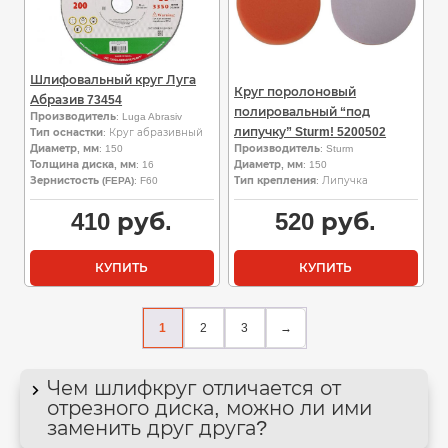
Шлифовальный круг Луга
Круг поролоновый
Абразив 73454
полировальный “под
Производитель
: Luga Abrasiv
липучку” Sturm! 5200502
Тип оснастки
: Круг абразивный
Диаметр, мм
: 150
Производитель
: Sturm
Толщина диска, мм
: 16
Диаметр, мм
: 150
Зернистость (FEPA)
: F60
Тип крепления
: Липучка
410
руб.
520
руб.
КУПИТЬ
КУПИТЬ
1
2
3
→
Чем шлифкруг отличается от
отрезного диска, можно ли ими
заменить друг друга?