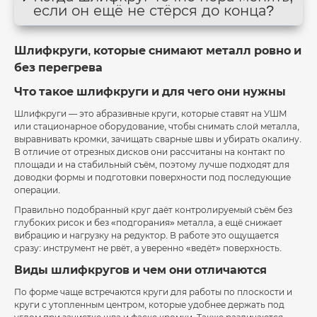
если он ещё не стёрся до конца?
Шлифкруги, которые снимают металл ровно и
без перегрева
Что такое шлифкруги и для чего они нужны
Шлифкруги — это абразивные круги, которые ставят на УШМ
или стационарное оборудование, чтобы снимать слой металла,
выравнивать кромки, зачищать сварные швы и убирать окалину.
В отличие от отрезных дисков они рассчитаны на контакт по
площади и на стабильный съём, поэтому лучше подходят для
доводки формы и подготовки поверхности под последующие
операции.
Правильно подобранный круг даёт контролируемый съём без
глубоких рисок и без «подгорания» металла, а ещё снижает
вибрацию и нагрузку на редуктор. В работе это ощущается
сразу: инструмент не рвёт, а уверенно «ведёт» поверхность.
Виды шлифкругов и чем они отличаются
По форме чаще встречаются круги для работы по плоскости и
круги с утопленным центром, которые удобнее держать под