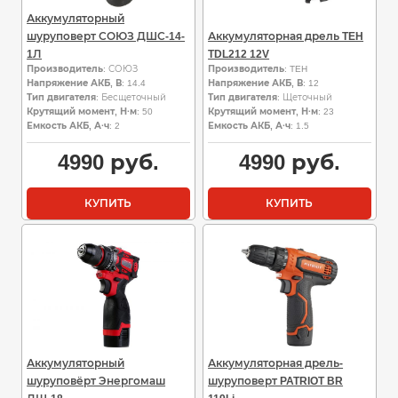
Аккумуляторный
шуруповерт СОЮЗ ДШС-14-
Аккумуляторная дрель TEH
1Л
TDL212 12V
Производитель
: СОЮЗ
Производитель
: TEH
Напряжение АКБ, В
: 14.4
Напряжение АКБ, В
: 12
Тип двигателя
: Бесщеточный
Тип двигателя
: Щеточный
Крутящий момент, Н·м
: 50
Крутящий момент, Н·м
: 23
Емкость АКБ, А·ч
: 2
Емкость АКБ, А·ч
: 1.5
4990
руб.
4990
руб.
КУПИТЬ
КУПИТЬ
Аккумуляторный
Аккумуляторная дрель-
шуруповёрт Энергомаш
шуруповерт PATRIOT BR