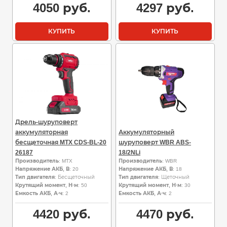
4050
руб.
4297
руб.
КУПИТЬ
КУПИТЬ
Дрель-шуруповерт
аккумуляторная
Аккумуляторный
бесщеточная MTX CDS-BL-20
шуруповерт WBR ABS-
26187
18/2NLi
Производитель
: MTX
Производитель
: WBR
Напряжение АКБ, В
: 20
Напряжение АКБ, В
: 18
Тип двигателя
: Бесщеточный
Тип двигателя
: Щеточный
Крутящий момент, Н·м
: 50
Крутящий момент, Н·м
: 30
Емкость АКБ, А·ч
: 2
Емкость АКБ, А·ч
: 2
4420
руб.
4470
руб.