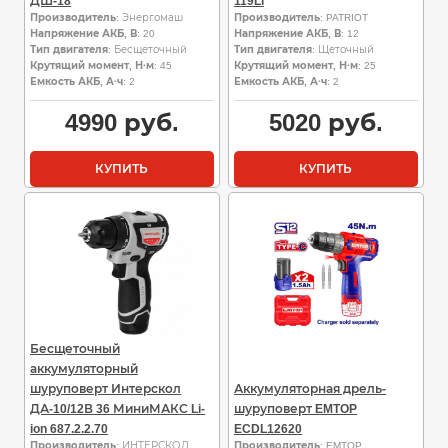
ДШ-18
119Li
Производитель
: Энергомаш
Производитель
: PATRIOT
Напряжение АКБ, В
: 20
Напряжение АКБ, В
: 12
Тип двигателя
: Бесщеточный
Тип двигателя
: Щеточный
Крутящий момент, Н·м
: 45
Крутящий момент, Н·м
: 25
Емкость АКБ, А·ч
: 2
Емкость АКБ, А·ч
: 2
4990
руб.
5020
руб.
КУПИТЬ
КУПИТЬ
Бесщеточный
аккумуляторный
шуруповерт Интерскол
Аккумуляторная дрель-
ДА-10/12В 36 МиниМАКС Li-
шуруповерт EMTOP
ion 687.2.2.70
ECDL12620
Производитель
: ИНТЕРСКОЛ
Производитель
: EMTOP