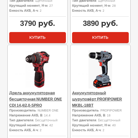
Тип двигателя
: Щеточный
Тип двигателя
: Щеточный
Крутящий момент, Н·м
: 27
Крутящий момент, Н·м
: 28
Емкость АКБ, А·ч
: 2
Емкость АКБ, А·ч
: 2
3790
руб.
3890
руб.
КУПИТЬ
КУПИТЬ
Дрель аккумуляторная
Аккумуляторный
бесщеточная NUMBER ONE
шуруповёрт PROFIPOWER
CDI 14,4/2,0-SPRO
MKBL-18BT
Производитель
: NUMBER ONE
Производитель
: PROFIPOWER
Напряжение АКБ, В
: 14.4
Напряжение АКБ, В
: 18
Тип двигателя
: Бесщеточный
Тип двигателя
: Бесщеточный
Крутящий момент, Н·м
: 42
Крутящий момент, Н·м
: 40
Емкость АКБ, А·ч
: 2
Емкость АКБ, А·ч
: 2