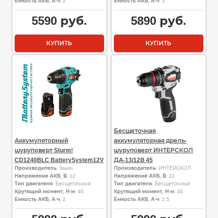
Емкость АКБ, А·ч
: 2
Емкость АКБ, А·ч
: 2
5590
руб.
5890
руб.
КУПИТЬ
КУПИТЬ
Бесщеточная
Аккумуляторный
аккумуляторная дрель-
шуруповерт Sturm!
шуруповерт ИНТЕРСКОЛ
CD1240BLC BatterySystem12V
ДА-13/12В 45
Производитель
: Sturm
Производитель
: ИНТЕРСКОЛ
Напряжение АКБ, В
: 12
Напряжение АКБ, В
: 12
Тип двигателя
: Бесщеточный
Тип двигателя
: Бесщеточный
Крутящий момент, Н·м
: 40
Крутящий момент, Н·м
: 45
Емкость АКБ, А·ч
: 2
Емкость АКБ, А·ч
: 2.5