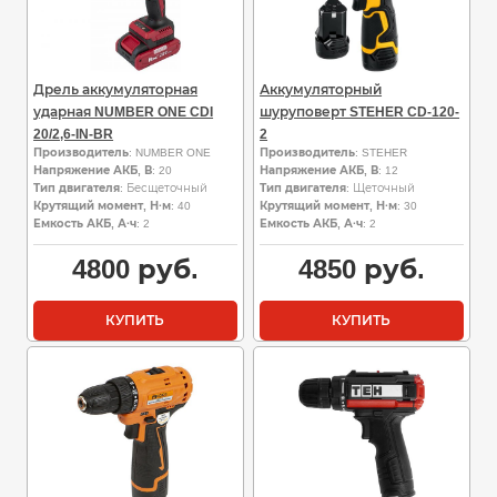
Дрель аккумуляторная
Аккумуляторный
ударная NUMBER ONE CDI
шуруповерт STEHER CD-120-
20/2,6-IN-BR
2
Производитель
: NUMBER ONE
Производитель
: STEHER
Напряжение АКБ, В
: 20
Напряжение АКБ, В
: 12
Тип двигателя
: Бесщеточный
Тип двигателя
: Щеточный
Крутящий момент, Н·м
: 40
Крутящий момент, Н·м
: 30
Емкость АКБ, А·ч
: 2
Емкость АКБ, А·ч
: 2
4800
руб.
4850
руб.
КУПИТЬ
КУПИТЬ