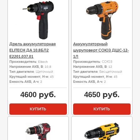
Дрель аккумуляторная
Аккумуляторный
ELITECH ДА 10.8БЛ2
шуруповерт СОЮЗ ДШС-12-
E2201.037.01
1Л
Производитель
: Elitech
Производитель
: СОЮЗ
Напряжение АКБ, В
: 10.8
Напряжение АКБ, В
: 12
Тип двигателя
: Щеточный
Тип двигателя
: Бесщеточный
Крутящий момент, Н·м
: 45
Крутящий момент, Н·м
: 45
Емкость АКБ, А·ч
: 2
Емкость АКБ, А·ч
: 2
4600
руб.
4650
руб.
КУПИТЬ
КУПИТЬ