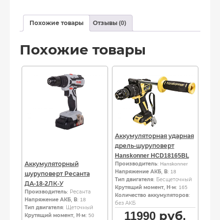
Похожие товары
Отзывы (0)
Похожие товары
Аккумуляторная ударная
дрель-шуруповерт
Hanskonner HCD18165BL
Аккумуляторный
Производитель
: Hanskonner
Напряжение АКБ, В
: 18
шуруповерт Ресанта
Тип двигателя
: Бесщеточный
ДА-18-2ЛК-У
Крутящий момент, Н·м
: 165
Производитель
: Ресанта
Количество аккумуляторов
:
Напряжение АКБ, В
: 18
без АКБ
Тип двигателя
: Щеточный
11990
руб.
Крутящий момент, Н·м
: 50