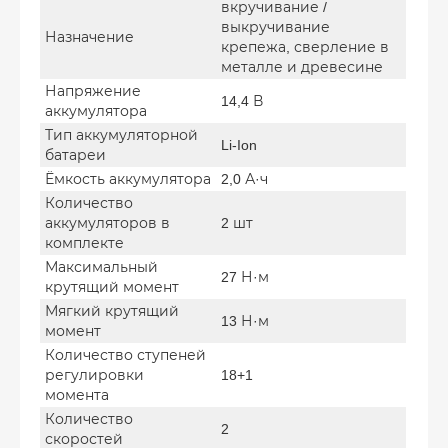
вкручивание /
выкручивание
Назначение
крепежа, сверление в
металле и древесине
Напряжение
14,4 В
аккумулятора
Тип аккумуляторной
Li-Ion
батареи
Ёмкость аккумулятора
2,0 А·ч
Количество
аккумуляторов в
2 шт
комплекте
Максимальный
27 Н·м
крутящий момент
Мягкий крутящий
13 Н·м
момент
Количество ступеней
регулировки
18+1
момента
Количество
2
скоростей