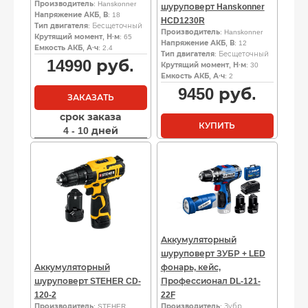
Производитель
: Hanskonner
шуруповерт Hanskonner
Напряжение АКБ, В
: 18
HCD1230R
Тип двигателя
: Бесщеточный
Производитель
: Hanskonner
Крутящий момент, Н·м
: 65
Напряжение АКБ, В
: 12
Емкость АКБ, А·ч
: 2.4
Тип двигателя
: Бесщеточный
14990
руб.
Крутящий момент, Н·м
: 30
Емкость АКБ, А·ч
: 2
9450
руб.
ЗАКАЗАТЬ
срок заказа
КУПИТЬ
4 - 10 дней
Аккумуляторный
шуруповерт ЗУБР + LED
Аккумуляторный
фонарь, кейс,
шуруповерт STEHER CD-
Профессионал DL-121-
120-2
22F
Производитель
: STEHER
Производитель
: Зубр