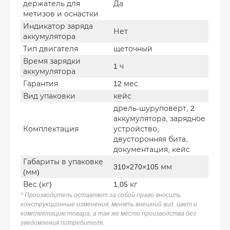
держатель для
Да
метизов и оснастки
Индикатор заряда
Нет
аккумулятора
Тип двигателя
щеточный
Время зарядки
1 ч
аккумулятора
Гарантия
12 мес.
Вид упаковки
кейс
дрель-шуруповерт, 2
аккумулятора, зарядное
Комплектация
устройство,
двусторонняя бита,
документация, кейс
Габариты в упаковке
310×270×105 мм
(мм)
Вес (кг)
1,05 кг
* Производитель оставляет за собой право вносить
конструкционные изменения, менять внешний вид, цвет и
комплектацию товара, а так же место производства без
уведомления потребителя.