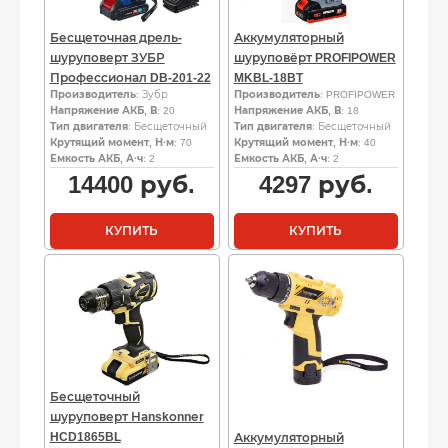
Бесщеточная дрель-
Аккумуляторный
шуруповерт ЗУБР
шуруповёрт PROFIPOWER
Профессионал DB-201-22
MKBL-18BT
Производитель
: Зубр
Производитель
: PROFIPOWER
Напряжение АКБ, В
: 20
Напряжение АКБ, В
: 18
Тип двигателя
: Бесщеточный
Тип двигателя
: Бесщеточный
Крутящий момент, Н·м
: 70
Крутящий момент, Н·м
: 40
Емкость АКБ, А·ч
: 2
Емкость АКБ, А·ч
: 2
14400
руб.
4297
руб.
КУПИТЬ
КУПИТЬ
Бесщеточный
шуруповерт Наnskоnnеr
HCD1865BL
Аккумуляторный