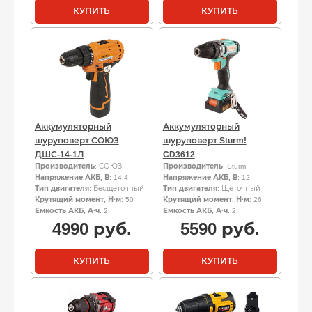
КУПИТЬ
КУПИТЬ
Аккумуляторный
Аккумуляторный
шуруповерт СОЮЗ
шуруповерт Sturm!
ДШС-14-1Л
CD3612
Производитель
: СОЮЗ
Производитель
: Sturm
Напряжение АКБ, В
: 14.4
Напряжение АКБ, В
: 12
Тип двигателя
: Бесщеточный
Тип двигателя
: Щеточный
Крутящий момент, Н·м
: 50
Крутящий момент, Н·м
: 26
Емкость АКБ, А·ч
: 2
Емкость АКБ, А·ч
: 2
4990
руб.
5590
руб.
КУПИТЬ
КУПИТЬ