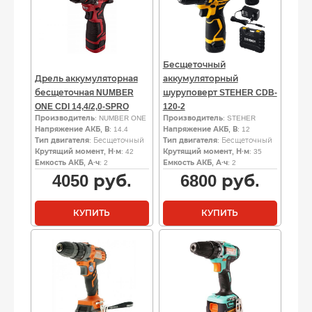
Бесщеточный
Дрель аккумуляторная
аккумуляторный
бесщеточная NUMBER
шуруповерт STEHER CDB-
ONE CDI 14,4/2,0-SPRO
120-2
Производитель
: NUMBER ONE
Производитель
: STEHER
Напряжение АКБ, В
: 14.4
Напряжение АКБ, В
: 12
Тип двигателя
: Бесщеточный
Тип двигателя
: Бесщеточный
Крутящий момент, Н·м
: 42
Крутящий момент, Н·м
: 35
Емкость АКБ, А·ч
: 2
Емкость АКБ, А·ч
: 2
4050
руб.
6800
руб.
КУПИТЬ
КУПИТЬ