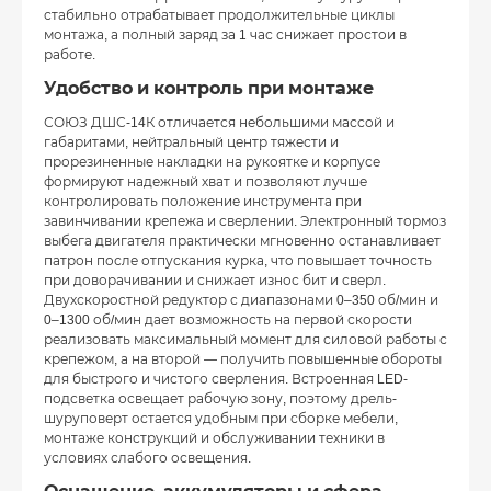
стабильно отрабатывает продолжительные циклы
монтажа, а полный заряд за 1 час снижает простои в
работе.
Удобство и контроль при монтаже
СОЮЗ ДШС-14К отличается небольшими массой и
габаритами, нейтральный центр тяжести и
прорезиненные накладки на рукоятке и корпусе
формируют надежный хват и позволяют лучше
контролировать положение инструмента при
завинчивании крепежа и сверлении. Электронный тормоз
выбега двигателя практически мгновенно останавливает
патрон после отпускания курка, что повышает точность
при доворачивании и снижает износ бит и сверл.
Двухскоростной редуктор с диапазонами 0–350 об/мин и
0–1300 об/мин дает возможность на первой скорости
реализовать максимальный момент для силовой работы с
крепежом, а на второй — получить повышенные обороты
для быстрого и чистого сверления. Встроенная LED-
подсветка освещает рабочую зону, поэтому дрель-
шуруповерт остается удобным при сборке мебели,
монтаже конструкций и обслуживании техники в
условиях слабого освещения.