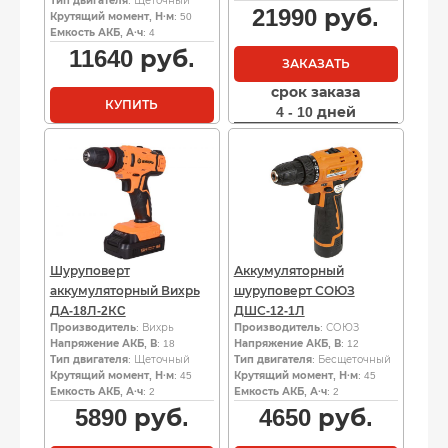
Тип двигателя
: Щеточный
21990
руб.
Крутящий момент, Н·м
: 50
Емкость АКБ, А·ч
: 4
11640
руб.
ЗАКАЗАТЬ
срок заказа
КУПИТЬ
4 - 10 дней
Шуруповерт
Аккумуляторный
аккумуляторный Вихрь
шуруповерт СОЮЗ
ДА-18Л-2КC
ДШС-12-1Л
Производитель
: Вихрь
Производитель
: СОЮЗ
Напряжение АКБ, В
: 18
Напряжение АКБ, В
: 12
Тип двигателя
: Щеточный
Тип двигателя
: Бесщеточный
Крутящий момент, Н·м
: 45
Крутящий момент, Н·м
: 45
Емкость АКБ, А·ч
: 2
Емкость АКБ, А·ч
: 2
5890
руб.
4650
руб.