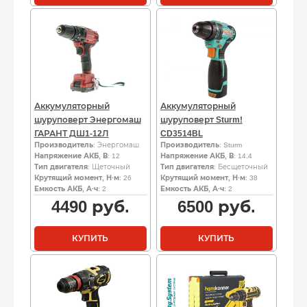
Аккумуляторный
Аккумуляторный
шуруповерт Энергомаш
шуруповерт Sturm!
ГАРАНТ ДШ1-12Л
CD3514BL
Производитель
: Энергомаш
Производитель
: Sturm
Напряжение АКБ, В
: 12
Напряжение АКБ, В
: 14.4
Тип двигателя
: Щеточный
Тип двигателя
: Бесщеточный
Крутящий момент, Н·м
: 26
Крутящий момент, Н·м
: 38
Емкость АКБ, А·ч
: 2
Емкость АКБ, А·ч
: 2
4490
руб.
6500
руб.
КУПИТЬ
КУПИТЬ