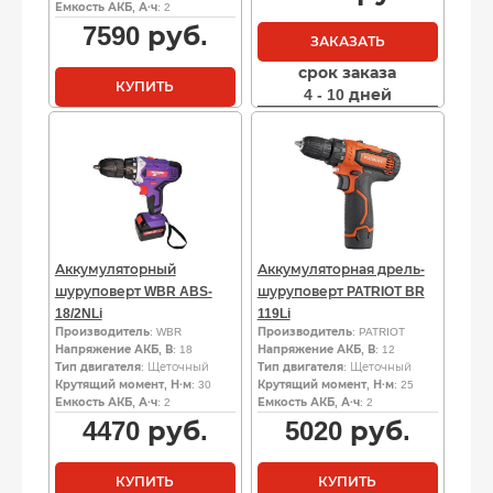
Емкость АКБ, А·ч
: 2
7590
руб.
ЗАКАЗАТЬ
срок заказа
КУПИТЬ
4 - 10 дней
Аккумуляторный
Аккумуляторная дрель-
шуруповерт WBR ABS-
шуруповерт PATRIOT BR
18/2NLi
119Li
Производитель
: WBR
Производитель
: PATRIOT
Напряжение АКБ, В
: 18
Напряжение АКБ, В
: 12
Тип двигателя
: Щеточный
Тип двигателя
: Щеточный
Крутящий момент, Н·м
: 30
Крутящий момент, Н·м
: 25
Емкость АКБ, А·ч
: 2
Емкость АКБ, А·ч
: 2
4470
руб.
5020
руб.
КУПИТЬ
КУПИТЬ