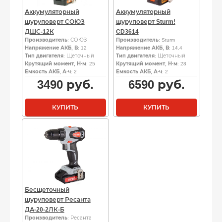
Аккумуляторный
Аккумуляторный
шуруповерт СОЮЗ
шуруповерт Sturm!
ДШС-12К
CD3614
Производитель
: СОЮЗ
Производитель
: Sturm
Напряжение АКБ, В
: 12
Напряжение АКБ, В
: 14.4
Тип двигателя
: Щеточный
Тип двигателя
: Щеточный
Крутящий момент, Н·м
: 25
Крутящий момент, Н·м
: 28
Емкость АКБ, А·ч
: 2
Емкость АКБ, А·ч
: 2
3490
руб.
6590
руб.
КУПИТЬ
КУПИТЬ
Бесщеточный
шуруповерт Ресанта
ДА-20-2ЛК-Б
Производитель
: Ресанта