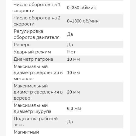
Число оборотов на 1
0–350 об/мин
скорости
Число оборотов на 2
0–1300 об/мин
скорости
Регулировка
Да
оборотов двигателя
Реверс
Да
Ударный режим
Нет
Диаметр патрона
10 мм
Максимальный
диаметр сверления в
10 мм
металле
Максимальный
диаметр сверления в
20 мм
дереве
Максимальный
6,3 мм
диаметр шурупа
Подсветка рабочей
Да
зоны
Магнитный