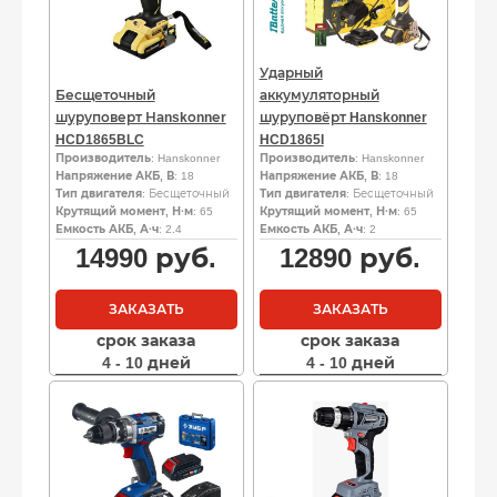
Ударный
Бесщеточный
аккумуляторный
шуруповерт Наnskоnnеr
шуруповёрт Hanskonner
HCD1865BLC
HCD1865I
Производитель
: Hanskonner
Производитель
: Hanskonner
Напряжение АКБ, В
: 18
Напряжение АКБ, В
: 18
Тип двигателя
: Бесщеточный
Тип двигателя
: Бесщеточный
Крутящий момент, Н·м
: 65
Крутящий момент, Н·м
: 65
Емкость АКБ, А·ч
: 2.4
Емкость АКБ, А·ч
: 2
14990
руб.
12890
руб.
ЗАКАЗАТЬ
ЗАКАЗАТЬ
срок заказа
срок заказа
4 - 10 дней
4 - 10 дней