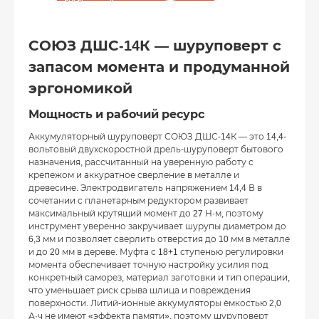
СОЮЗ ДШС-14К — шуруповерт с
запасом момента и продуманной
эргономикой
Мощность и рабочий ресурс
Аккумуляторный шуруповерт СОЮЗ ДШС-14К — это 14,4-
вольтовый двухскоростной дрель-шуруповерт бытового
назначения, рассчитанный на уверенную работу с
крепежом и аккуратное сверление в металле и
древесине. Электродвигатель напряжением 14,4 В в
сочетании с планетарным редуктором развивает
максимальный крутящий момент до 27 Н·м, поэтому
инструмент уверенно закручивает шурупы диаметром до
6,3 мм и позволяет сверлить отверстия до 10 мм в металле
и до 20 мм в дереве. Муфта с 18+1 ступенью регулировки
момента обеспечивает точную настройку усилия под
конкретный саморез, материал заготовки и тип операции,
что уменьшает риск срыва шлица и повреждения
поверхности. Литий-ионные аккумуляторы ёмкостью 2,0
А·ч не имеют «эффекта памяти», поэтому шуруповерт