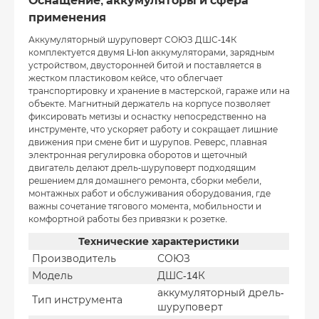
Оснащение, аккумуляторы и сфера
применения
Аккумуляторный шуруповерт СОЮЗ ДШС-14К
комплектуется двумя Li-Ion аккумуляторами, зарядным
устройством, двусторонней битой и поставляется в
жестком пластиковом кейсе, что облегчает
транспортировку и хранение в мастерской, гараже или на
объекте. Магнитный держатель на корпусе позволяет
фиксировать метизы и оснастку непосредственно на
инструменте, что ускоряет работу и сокращает лишние
движения при смене бит и шурупов. Реверс, плавная
электронная регулировка оборотов и щеточный
двигатель делают дрель-шуруповерт подходящим
решением для домашнего ремонта, сборки мебели,
монтажных работ и обслуживания оборудования, где
важны сочетание тягового момента, мобильности и
комфортной работы без привязки к розетке.
Технические характеристики
Производитель
СОЮЗ
Модель
ДШС-14К
аккумуляторный дрель-
Тип инструмента
шуруповерт