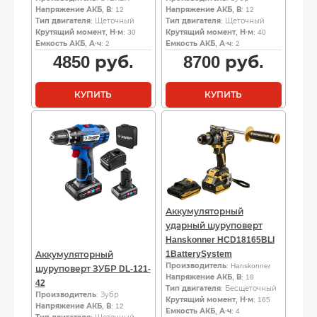
Напряжение АКБ, В
: 12
Напряжение АКБ, В
: 12
Тип двигателя
: Щеточный
Тип двигателя
: Щеточный
Крутящий момент, Н·м
: 30
Крутящий момент, Н·м
: 40
Емкость АКБ, А·ч
: 2
Емкость АКБ, А·ч
: 2
4850
руб.
8700
руб.
КУПИТЬ
КУПИТЬ
Аккумуляторный
ударный шуруповерт
Hanskonner HCD18165BLI
1BatterySystem
Аккумуляторный
Производитель
: Hanskonner
шуруповерт ЗУБР DL-121-
Напряжение АКБ, В
: 18
42
Тип двигателя
: Бесщеточный
Производитель
: Зубр
Крутящий момент, Н·м
: 165
Напряжение АКБ, В
: 12
Емкость АКБ, А·ч
: 4