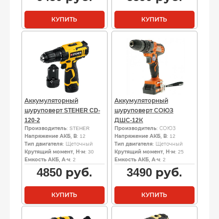
КУПИТЬ
КУПИТЬ
Аккумуляторный
Аккумуляторный
шуруповерт STEHER CD-
шуруповерт СОЮЗ
120-2
ДШС-12К
Производитель
: STEHER
Производитель
: СОЮЗ
Напряжение АКБ, В
: 12
Напряжение АКБ, В
: 12
Тип двигателя
: Щеточный
Тип двигателя
: Щеточный
Крутящий момент, Н·м
: 30
Крутящий момент, Н·м
: 25
Емкость АКБ, А·ч
: 2
Емкость АКБ, А·ч
: 2
4850
руб.
3490
руб.
КУПИТЬ
КУПИТЬ