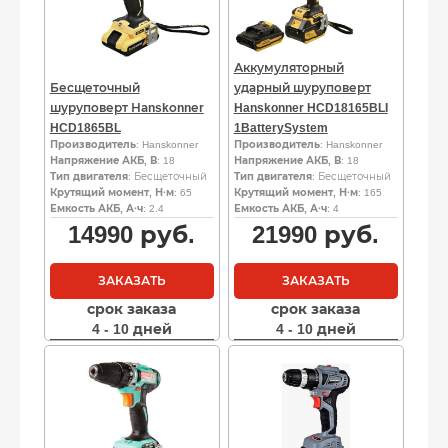
Аккумуляторный
Бесщеточный
ударный шуруповерт
шуруповерт Наnskоnnеr
Hanskonner HCD18165BLI
HCD1865BL
1BatterySystem
Производитель
: Hanskonner
Производитель
: Hanskonner
Напряжение АКБ, В
: 18
Напряжение АКБ, В
: 18
Тип двигателя
: Бесщеточный
Тип двигателя
: Бесщеточный
Крутящий момент, Н·м
: 65
Крутящий момент, Н·м
: 165
Емкость АКБ, А·ч
: 2.4
Емкость АКБ, А·ч
: 4
14990
руб.
21990
руб.
ЗАКАЗАТЬ
ЗАКАЗАТЬ
срок заказа
срок заказа
4 - 10 дней
4 - 10 дней