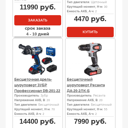
Тип двигателя
: Щеточный
11990
руб.
Крутящий момент, Н·м
: 30
Емкость АКБ, А·ч
: 2
4470
руб.
ЗАКАЗАТЬ
срок заказа
КУПИТЬ
4 - 10 дней
Бесщеточная дрель-
Бесщеточный
шуруповерт ЗУБР
шуруповерт Ресанта
Профессионал DB-201-22
ДА-20-2ЛК-Б
Производитель
: Зубр
Производитель
: Ресанта
Напряжение АКБ, В
: 20
Напряжение АКБ, В
: 20
Тип двигателя
: Бесщеточный
Тип двигателя
: Бесщеточный
Крутящий момент, Н·м
: 70
Крутящий момент, Н·м
: 55
Емкость АКБ, А·ч
: 2
Емкость АКБ, А·ч
: 2
14400
руб.
7990
руб.