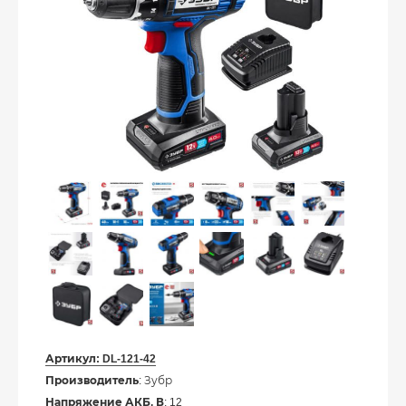
Артикул:
DL-121-42
Производитель
: Зубр
Напряжение АКБ, В
: 12