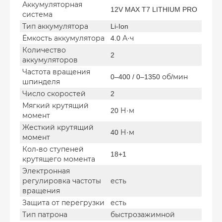
Аккумуляторная
12V MAX T7 LITHIUM PRO
система
Тип аккумулятора
Li-Ion
Ёмкость аккумулятора
4.0 А·ч
Количество
2
аккумуляторов
Частота вращения
0–400 / 0–1350 об/мин
шпинделя
Число скоростей
2
Мягкий крутящий
20 Н·м
момент
Жесткий крутящий
40 Н·м
момент
Кол-во ступеней
18+1
крутящего момента
Электронная
регулировка частоты
есть
вращения
Защита от перегрузки
есть
Тип патрона
быстрозажимной