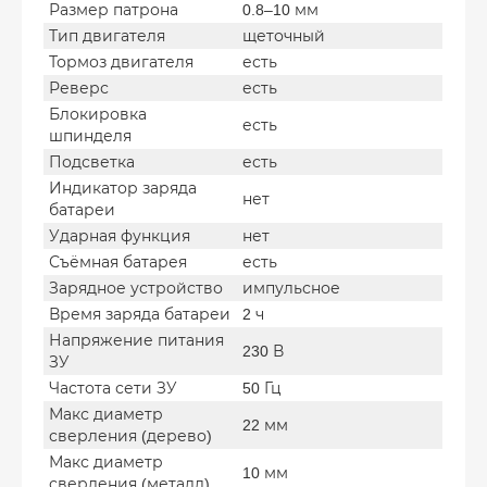
Размер патрона
0.8–10 мм
Тип двигателя
щеточный
Тормоз двигателя
есть
Реверс
есть
Блокировка
есть
шпинделя
Подсветка
есть
Индикатор заряда
нет
батареи
Ударная функция
нет
Съёмная батарея
есть
Зарядное устройство
импульсное
Время заряда батареи
2 ч
Напряжение питания
230 В
ЗУ
Частота сети ЗУ
50 Гц
Макс диаметр
22 мм
сверления (дерево)
Макс диаметр
10 мм
сверления (металл)