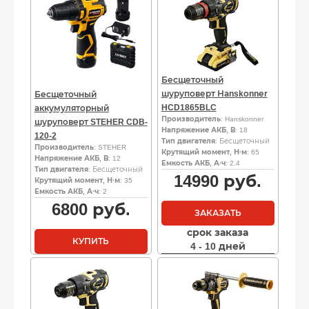
Бесщеточный
шуруповерт Наnskоnnеr
Бесщеточный
HCD1865BLC
аккумуляторный
Производитель
: Hanskonner
шуруповерт STEHER CDB-
Напряжение АКБ, В
: 18
120-2
Тип двигателя
: Бесщеточный
Производитель
: STEHER
Крутящий момент, Н·м
: 65
Напряжение АКБ, В
: 12
Емкость АКБ, А·ч
: 2.4
Тип двигателя
: Бесщеточный
14990
руб.
Крутящий момент, Н·м
: 35
Емкость АКБ, А·ч
: 2
6800
руб.
ЗАКАЗАТЬ
срок заказа
КУПИТЬ
4 - 10 дней