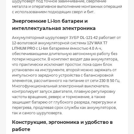
шуруповерт под точное завинчивание, сверление
металла и оперативное выполнение монтажных операций
с использованием подходящих сверл и бит.
Энергоемкие Li-Ion батареи и
интеллектуальная электроника
Аккумуляторный шуруповерт ЗУБР DL-121-42 работает от
12-вольтовой аккумуляторной системы 12V MAX T7
LITHIUM PRO с Li-Ion батареями ёмкостью 4.0 А·ч,
обеспечивающими длительную автономную работу без
потери мощности. В комплект входят два аккумулятора,
что практически исключает простои: пока один блок
установлен на инструменте, второй можно заряжать от
импульсного зарядного устройства с балансировкой
элементов, рассчитанного на питание от сети 230 В 50 Гц.
Многофункциональный электронный выключатель
контролирует запуск двигателя, плавную регулировку
частоты вращения, реверс и торможение, а также
защищает батарею от глубокого разряда, перегрузки и
перегрева, продлевая срок службы как аккумуляторов,
так и самого шуруповерта.
Конструкция, эргономика и удобство в
работе