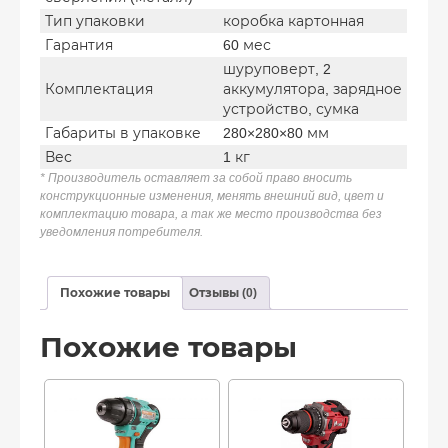
Тип упаковки
коробка картонная
Гарантия
60 мес
шуруповерт, 2
Комплектация
аккумулятора, зарядное
устройство, сумка
Габариты в упаковке
280×280×80 мм
Вес
1 кг
* Производитель оставляет за собой право вносить
конструкционные изменения, менять внешний вид, цвет и
комплектацию товара, а так же место производства без
уведомления потребителя.
Похожие товары
Отзывы (0)
Похожие товары