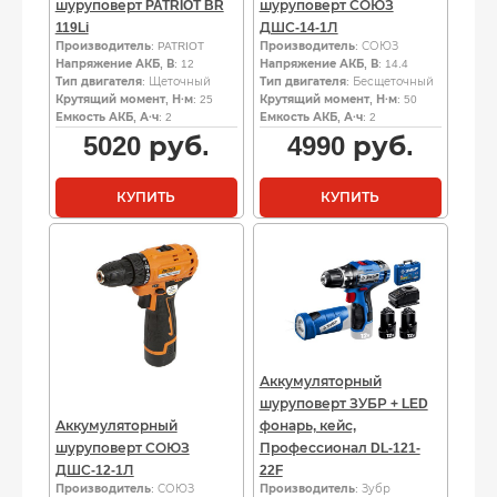
шуруповерт PATRIOT BR
шуруповерт СОЮЗ
119Li
ДШС-14-1Л
Производитель
: PATRIOT
Производитель
: СОЮЗ
Напряжение АКБ, В
: 12
Напряжение АКБ, В
: 14.4
Тип двигателя
: Щеточный
Тип двигателя
: Бесщеточный
Крутящий момент, Н·м
: 25
Крутящий момент, Н·м
: 50
Емкость АКБ, А·ч
: 2
Емкость АКБ, А·ч
: 2
5020
руб.
4990
руб.
КУПИТЬ
КУПИТЬ
Аккумуляторный
шуруповерт ЗУБР + LED
Аккумуляторный
фонарь, кейс,
шуруповерт СОЮЗ
Профессионал DL-121-
ДШС-12-1Л
22F
Производитель
: СОЮЗ
Производитель
: Зубр