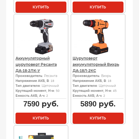
КУПИТЬ
КУПИТЬ
Аккумуляторный
Шуруповерт
шуруповерт Ресанта
аккумуляторный Вихрь
ДА-18-2ЛК-У
ДА-18Л-2КC
Производитель
: Ресанта
Производитель
: Вихрь
Напряжение АКБ, В
: 18
Напряжение АКБ, В
: 18
Тип двигателя
: Щеточный
Тип двигателя
: Щеточный
Крутящий момент, Н·м
: 50
Крутящий момент, Н·м
: 45
Емкость АКБ, А·ч
: 2
Емкость АКБ, А·ч
: 2
7590
руб.
5890
руб.
КУПИТЬ
КУПИТЬ