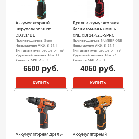
Аккумуляторный
Дрель аккумуляторная
шуруповерт Sturm!
бесщеточная NUMBER
CD3514BL
ONE CDI 14,4/2,0-SPRO
Производитель
: Sturm
Производитель
: NUMBER ONE
Напряжение АКБ, В
: 14.4
Напряжение АКБ, В
: 14.4
Тип двигателя
: Бесщеточный
Тип двигателя
: Бесщеточный
Крутящий момент, Н·м
: 38
Крутящий момент, Н·м
: 42
Емкость АКБ, А·ч
: 2
Емкость АКБ, А·ч
: 2
6500
руб.
4050
руб.
КУПИТЬ
КУПИТЬ
Аккумуляторная дрель-
Аккумуляторный