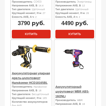
Производитель
: СОЮЗ
Производитель
: Энергомаш
Напряжение АКБ, В
: 14.4
Напряжение АКБ, В
: 12
Тип двигателя
: Щеточный
Тип двигателя
: Щеточный
Крутящий момент, Н·м
: 27
Крутящий момент, Н·м
: 26
Емкость АКБ, А·ч
: 2
Емкость АКБ, А·ч
: 2
3790
руб.
4490
руб.
КУПИТЬ
КУПИТЬ
Аккумуляторная ударная
дрель-шуруповерт
Hanskonner HCD18165BL
Аккумуляторный
Производитель
: Hanskonner
Напряжение АКБ, В
: 18
шуруповерт WBR ABS-
Тип двигателя
: Бесщеточный
18/2NLi
Крутящий момент, Н·м
: 165
Производитель
: WBR
Количество аккумуляторов
:
Напряжение АКБ, В
: 18
без АКБ