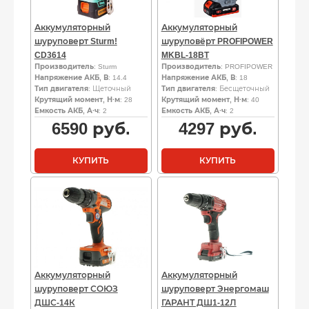
Аккумуляторный
Аккумуляторный
шуруповерт Sturm!
шуруповёрт PROFIPOWER
CD3614
MKBL-18BT
Производитель
: Sturm
Производитель
: PROFIPOWER
Напряжение АКБ, В
: 14.4
Напряжение АКБ, В
: 18
Тип двигателя
: Щеточный
Тип двигателя
: Бесщеточный
Крутящий момент, Н·м
: 28
Крутящий момент, Н·м
: 40
Емкость АКБ, А·ч
: 2
Емкость АКБ, А·ч
: 2
6590
руб.
4297
руб.
КУПИТЬ
КУПИТЬ
Аккумуляторный
Аккумуляторный
шуруповерт СОЮЗ
шуруповерт Энергомаш
ДШС-14К
ГАРАНТ ДШ1-12Л