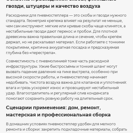
гвозди, штуцеры и качество воздуха
Расходники для пневмостеплера — это скобы и гвозди нужного
стандарта. Геометрия крепежа влияет на результат не меньше,
чем сам инструмент: мягкие или кривые скобы чаще клинятся, а
нестабильные гвозди дают перекос и пробои. Для плотной
древесины важна правильная длина и сечение, чтобы крепёж
держал, но не раскалывал материал. Если работаете с тонкими
покрытиями, критична аккуратная посадка и предсказуемая
глубина без «перестрела».
Совместимость с пневмолинией тоже часть расходной
инфраструктуры. Узкие быстросъёмы и тонкий шланг могут
вызвать падение давления на пике выстрела, особенно при
высокой скорости работы, и пневмостеплер начинает
недобивать. Чистота воздуха важна для клапанов и уплотнений:
влага и грязь ускоряют износ и провоцируют нестабильный
удар. Влагоотделитель и регулярный слив конденсата
помогают сохранить ровную работу на длительный срок.
Сценарии применения: дом, ремонт,
мастерская и профессиональная сборка
В домашних условиях пневмостеплер удобен для мелкого
ремонта и сборки: закрепить подкладочные материалы, собрать