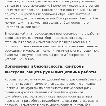
ящик, подшить ткань, зафиксировать плёнку или утеплитель,
выполнить простую столярку. В ремонте и отделке инструмент
ценится за скорость при монтаже элементов, где нужно много
однотипных креплений: подложки, обрешётка, листовые
материалы, декоративные детали. При правильной настройке
можно получить аккуратный результат без постоянного
контроля каждой точки.
В мастерской и на производстве пневмостеплер — это рабочая
«лошадка» для серийной сборки. Здесь важны ресурс,
стабильная посадка и быстрая перезарядка магазина. При
больших объёмах заметно, насколько критичны качественные
расходники и хорошая пневмолиния: именно они определяют,
будет ли инструмент «стрелять» ровно и без простоев на
устранение клинов.
Эргономика и безопасность: контроль
выстрела, защита рук и дисциплина работы
Хорошая эргономика — это удобный хват, правильный баланс и
понятный курок. Пневмостеплер должен уверенно упираться
носиком и не «гулять» по поверхности, иначе растёт риск
смещения крепежа. Полезна система блокировки от
случайного выстрела: это снижает вероятность травм при
переносе и при работе в неудобном положении. Также важны
обзор зоны выстрела и возможность подлезть в углы без