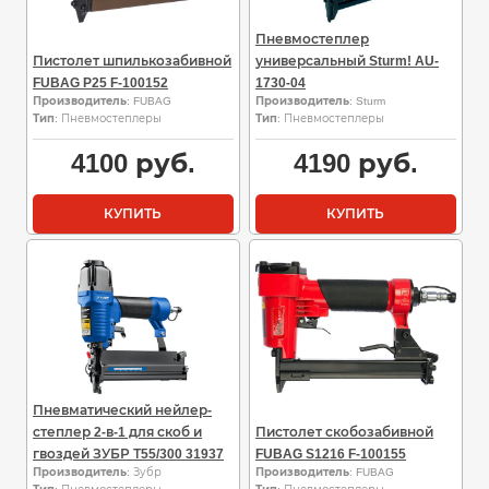
Пневмостеплер
Пистолет шпилькозабивной
универсальный Sturm! AU-
FUBAG P25 F-100152
1730-04
Производитель
: FUBAG
Производитель
: Sturm
Тип
: Пневмостеплеры
Тип
: Пневмостеплеры
4100
руб.
4190
руб.
КУПИТЬ
КУПИТЬ
Пневматический нейлер-
степлер 2-в-1 для скоб и
Пистолет скобозабивной
гвоздей ЗУБР Т55/300 31937
FUBAG S1216 F-100155
Производитель
: Зубр
Производитель
: FUBAG