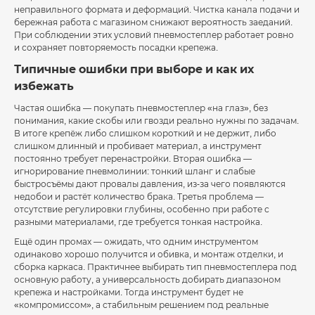
неправильного формата и деформаций. Чистка канала подачи и
бережная работа с магазином снижают вероятность заеданий.
При соблюдении этих условий пневмостеплер работает ровно
и сохраняет повторяемость посадки крепежа.
Типичные ошибки при выборе и как их
избежать
Частая ошибка — покупать пневмостеплер «на глаз», без
понимания, какие скобы или гвозди реально нужны по задачам.
В итоге крепёж либо слишком короткий и не держит, либо
слишком длинный и пробивает материал, а инструмент
постоянно требует перенастройки. Вторая ошибка —
игнорирование пневмолинии: тонкий шланг и слабые
быстросъёмы дают провалы давления, из-за чего появляются
недобои и растёт количество брака. Третья проблема —
отсутствие регулировки глубины, особенно при работе с
разными материалами, где требуется тонкая настройка.
Ещё один промах — ожидать, что одним инструментом
одинаково хорошо получится и обивка, и монтаж отделки, и
сборка каркаса. Практичнее выбирать тип пневмостеплера под
основную работу, а универсальность добирать диапазоном
крепежа и настройками. Тогда инструмент будет не
«компромиссом», а стабильным решением под реальные