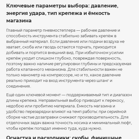
Ключевые параметры выбора: давление,
энергия удара, тип крепежа и ёмкость
магазина
Главный параметр пневмостеплера — рабочее давление и
способность инструмента стабильно забивать крепёж в
выбранный материал. Если давления или подачи воздуха не
хватает, скоба или гвоздь остаются торчать, приходится
добивать и портится внешний вид. При избыточном усилии
крепёж уходит слишком глубоко, повреждая поверхность,
поэтому важно наличие регулировки глубины и предсказуемая
работа клапанного механизма. Для стабильности важен не
только манометр на компрессоре, но и то, какое давление
реально приходит на вход инструмента через шланг и
соединения.
Ещё один ключевой момент — поддерживаемый тип и диапазон
длины крепежа. Неправильный выбор приводит к перекосу,
недобою или пробитию материала. Ёмкость магазина и
удобство перезарядки влияют на темп работы: при серийной
сборке частые дозаправки снижают производительность. Для
отделочных задач важна точность носика и минимальный люфт,
чтобы крепёж попадал именно туда, куда нужно.
Оснастка и расходники: скобы, финишные