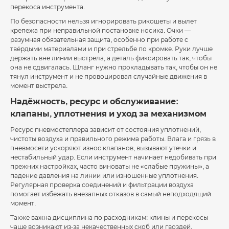
перекоса инструмента.
По безопасности нельзя игнорировать рикошеты и вылет
крепежа при неправильной постановке носика. Очки —
разумная обязательная защита, особенно при работе с
твёрдыми материалами и при стрельбе по кромке. Руки лучше
держать вне линии выстрела, а деталь фиксировать так, чтобы
она не сдвигалась. Шланг нужно прокладывать так, чтобы он не
тянул инструмент и не провоцировал случайные движения в
момент выстрела.
Надёжность, ресурс и обслуживание:
клапаны, уплотнения и уход за механизмом
Ресурс пневмостеплера зависит от состояния уплотнений,
чистоты воздуха и правильного режима работы. Влага и грязь в
пневмосети ускоряют износ клапанов, вызывают утечки и
нестабильный удар. Если инструмент начинает недобивать при
прежних настройках, часто виноваты не «слабые пружины», а
падение давления на линии или изношенные уплотнения.
Регулярная проверка соединений и фильтрации воздуха
помогает избежать внезапных отказов в самый неподходящий
момент.
Также важна дисциплина по расходникам: клины и перекосы
чаще возникают из-за некачественных скоб или гвоздей,