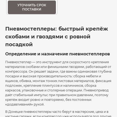
УТОЧНИТЬ СРОК
ПОСТАВКИ
Пневмостеплеры: быстрый крепёж
скобами и гвоздями с ровной
посадкой
Определение и назначение пневмостеплеров
Пневмостеплер — это инструмент для скоростного крепления
материалов скобами или финишными гвоздями, работающий от
компрессора. Он решает задачи, где важны одинаковая глубина
посадки и высокая производительность: сборка мебели и
ящиков, обивка, монтаж тонких листовых материалов, фиксация
подложек, крепление плинтусов и наличников, сборка
каркасов, упаковочные и столярные операции. Пневмопривод
даёт стабильный импульс при правильном давлении, поэтому
крепёж входит ровно и повторяемо, без постоянных
«додавливаний» рукой.
В Донецке пневмостеплеры часто берут в мастерские, цеха и в
частные гаражи, если компрессор уже используется под другие