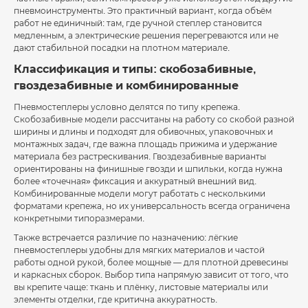
пневмоинструменты. Это практичный вариант, когда объём
работ не единичный: там, где ручной степлер становится
медленным, а электрические решения перегреваются или не
дают стабильной посадки на плотном материале.
Классификация и типы: скобозабивные,
гвоздезабивные и комбинированные
Пневмостеплеры условно делятся по типу крепежа.
Скобозабивные модели рассчитаны на работу со скобой разной
ширины и длины и подходят для обивочных, упаковочных и
монтажных задач, где важна площадь прижима и удержание
материала без растрескивания. Гвоздезабивные варианты
ориентированы на финишные гвозди и шпильки, когда нужна
более «точечная» фиксация и аккуратный внешний вид.
Комбинированные модели могут работать с несколькими
форматами крепежа, но их универсальность всегда ограничена
конкретными типоразмерами.
Также встречается различие по назначению: лёгкие
пневмостеплеры удобны для мягких материалов и частой
работы одной рукой, более мощные — для плотной древесины
и каркасных сборок. Выбор типа напрямую зависит от того, что
вы крепите чаще: ткань и плёнку, листовые материалы или
элементы отделки, где критична аккуратность.