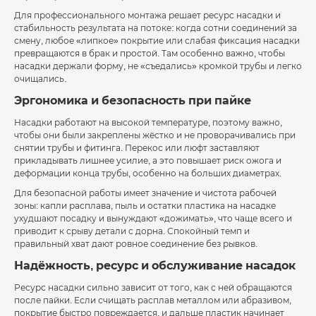
Для профессионального монтажа решает ресурс насадки и
стабильность результата на потоке: когда сотни соединений за
смену, любое «липкое» покрытие или слабая фиксация насадки
превращаются в брак и простой. Там особенно важно, чтобы
насадки держали форму, не «съедались» кромкой трубы и легко
очищались.
Эргономика и безопасность при пайке
Насадки работают на высокой температуре, поэтому важно,
чтобы они были закреплены жёстко и не проворачивались при
снятии трубы и фитинга. Перекос или люфт заставляют
прикладывать лишнее усилие, а это повышает риск ожога и
деформации конца трубы, особенно на больших диаметрах.
Для безопасной работы имеет значение и чистота рабочей
зоны: капли расплава, пыль и остатки пластика на насадке
ухудшают посадку и вынуждают «дожимать», что чаще всего и
приводит к срыву детали с дорна. Спокойный темп и
правильный хват дают ровное соединение без рывков.
Надёжность, ресурс и обслуживание насадок
Ресурс насадки сильно зависит от того, как с ней обращаются
после пайки. Если счищать расплав металлом или абразивом,
покрытие быстро повреждается, и дальше пластик начинает