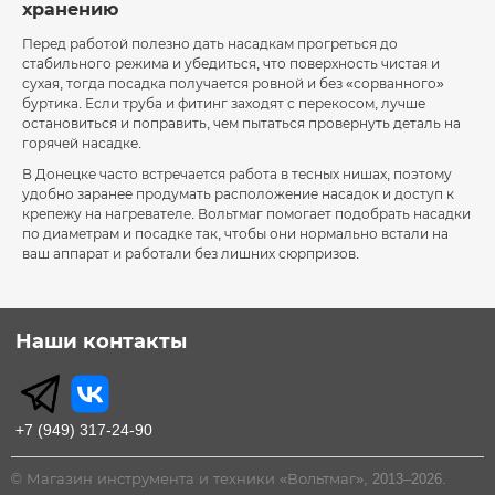
хранению
Перед работой полезно дать насадкам прогреться до
стабильного режима и убедиться, что поверхность чистая и
сухая, тогда посадка получается ровной и без «сорванного»
буртика. Если труба и фитинг заходят с перекосом, лучше
остановиться и поправить, чем пытаться провернуть деталь на
горячей насадке.
В Донецке часто встречается работа в тесных нишах, поэтому
удобно заранее продумать расположение насадок и доступ к
крепежу на нагревателе. Вольтмаг помогает подобрать насадки
по диаметрам и посадке так, чтобы они нормально встали на
ваш аппарат и работали без лишних сюрпризов.
Наши контакты
+7 (949) 317-24-90
© Магазин инструмента и техники «Вольтмаг», 2013–2026.