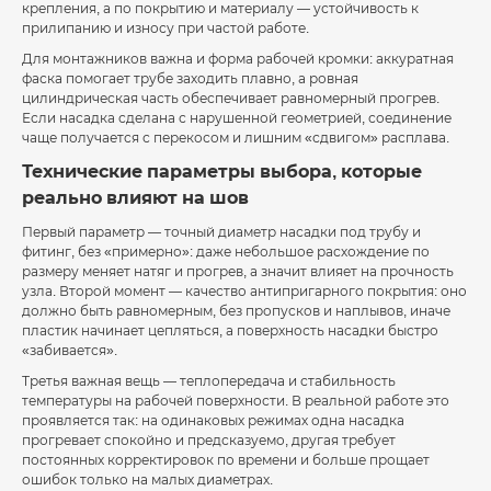
крепления, а по покрытию и материалу — устойчивость к
прилипанию и износу при частой работе.
Для монтажников важна и форма рабочей кромки: аккуратная
фаска помогает трубе заходить плавно, а ровная
цилиндрическая часть обеспечивает равномерный прогрев.
Если насадка сделана с нарушенной геометрией, соединение
чаще получается с перекосом и лишним «сдвигом» расплава.
Технические параметры выбора, которые
реально влияют на шов
Первый параметр — точный диаметр насадки под трубу и
фитинг, без «примерно»: даже небольшое расхождение по
размеру меняет натяг и прогрев, а значит влияет на прочность
узла. Второй момент — качество антипригарного покрытия: оно
должно быть равномерным, без пропусков и наплывов, иначе
пластик начинает цепляться, а поверхность насадки быстро
«забивается».
Третья важная вещь — теплопередача и стабильность
температуры на рабочей поверхности. В реальной работе это
проявляется так: на одинаковых режимах одна насадка
прогревает спокойно и предсказуемо, другая требует
постоянных корректировок по времени и больше прощает
ошибок только на малых диаметрах.