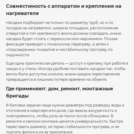
Совместимость с аппаратом и крепления на
нагревателе
Насадки подбирают не только по диаметру труб, но и по
посадке на нагреватель: ширина площадки, расположение
отверстий и тип крепёжного винта должны совпадать, иначе
насадка будет стоять с перекосом или недожимом. Плохая
фиксация приводит к локальному перегреву, а затем к
«подсъеданию» покрытия и нестабильному прогреву по
окружности.
Ещё одна практическая деталь — доступ к крепежу при работе в
нишах и у стены. Иногда удобнее поставить насадки так, чтобы
винты были доступны ключом, иначе каждое переставление
превращается в лишнюю потерю времени на объекте.
Где применяют: дом, ремонт, монтажные
бригады
В бытовых задачах чаще нужны диаметры под разводку воды и
отопления в квартире или доме, где важны аккуратность и
повторяемость, чтобы узлы не текли после облицовки. В
ремонте и мелком монтаже ценится универсальность: быстро
переставить диаметр, не теряя стабильности прогрева, и не
портить фитинги из-за прилипания.