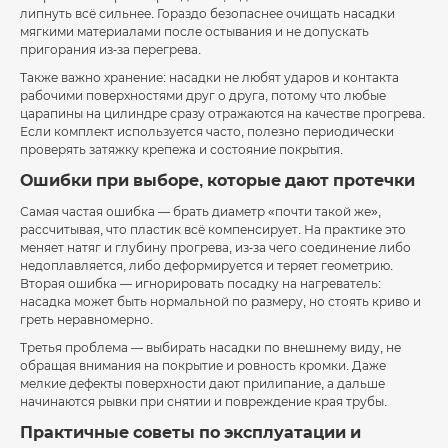
липнуть всё сильнее. Гораздо безопаснее очищать насадки
мягкими материалами после остывания и не допускать
пригорания из-за перегрева.
Также важно хранение: насадки не любят ударов и контакта
рабочими поверхностями друг о друга, потому что любые
царапины на цилиндре сразу отражаются на качестве прогрева.
Если комплект используется часто, полезно периодически
проверять затяжку крепежа и состояние покрытия.
Ошибки при выборе, которые дают протечки
Самая частая ошибка — брать диаметр «почти такой же»,
рассчитывая, что пластик всё компенсирует. На практике это
меняет натяг и глубину прогрева, из-за чего соединение либо
недоплавляется, либо деформируется и теряет геометрию.
Вторая ошибка — игнорировать посадку на нагреватель:
насадка может быть нормальной по размеру, но стоять криво и
греть неравномерно.
Третья проблема — выбирать насадки по внешнему виду, не
обращая внимания на покрытие и ровность кромки. Даже
мелкие дефекты поверхности дают прилипание, а дальше
начинаются рывки при снятии и повреждение края трубы.
Практичные советы по эксплуатации и