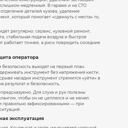
т слишком медленный. В гараже и на СТО
 отделение деталей кузова, удаление
ент, который помогает «сдвинуть с места» то,
дёт регулярно: сервис, кузовной ремонт,
а, стабильная подача воздуха и быстрое
 работает точнее, а риск повредить соседние
ащита оператора
 безопасность выходят на первый план.
удерживать инструмент без напряжения кисти.
срыве насадки инструмент стремится «уйти» в
а результат и безопасность.
епредсказуемо. Для слуха и рук полезны
лангом, чтобы он не цеплялся и не менял
 и правильно зафиксированными — при
ситуаций.
ьная эксплуатация
ания. Конденсат и грязь изнашивают ударный