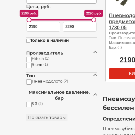
Цена, руб.
2190 руб.
2290 руб.
Пневмодо
предметов
Цена
Цена
1730-05
–
от
до
Производит
Тип
: Пневмо
Только в наличии
Максимально
бар
: 6.3
Производитель
219
Elitech
(1)
Sturm
(1)
КУ
Тип
Пневмодолото
(2)
Максимальное давление,
Пневмозу
бар
6.3
(2)
бессилен
Показать товары
Определени
Пневмозубило 
ударов через 