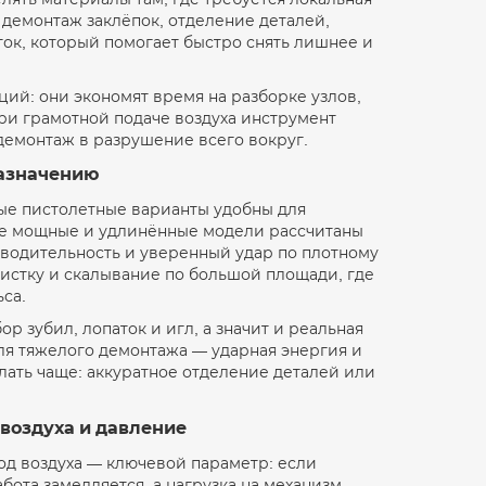
 демонтаж заклёпок, отделение деталей,
ток, который помогает быстро снять лишнее и
ций: они экономят время на разборке узлов,
ри грамотной подаче воздуха инструмент
демонтаж в разрушение всего вокруг.
назначению
ные пистолетные варианты удобны для
олее мощные и удлинённые модели рассчитаны
зводительность и уверенный удар по плотному
истку и скалывание по большой площади, где
са.
р зубил, лопаток и игл, а значит и реальная
для тяжелого демонтажа — ударная энергия и
елать чаще: аккуратное отделение деталей или
 воздуха и давление
од воздуха — ключевой параметр: если
бота замедляется, а нагрузка на механизм