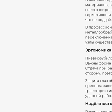
материалов, з
спектр шире: 
герметиков и 
что не поддаё
В профессион
металлообрабо
переключение
узлы существ
Эргономика 
Пневмозубило 
Важны форма р
Отдача при р
сторону, поэт
Защита глаз о
средства защи
траекторию и
ударной рабо
Надёжность,
Ресурс пневмо