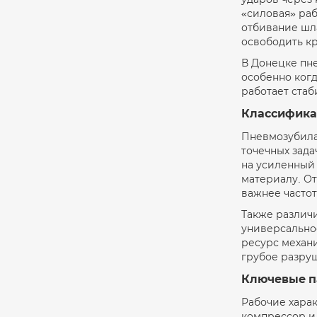
«силовая» раб
отбивание шла
освободить к
В Донецке пне
особенно когд
работает стаб
Классификац
Пневмозубила
точечных зада
на усиленный
материалу. О
важнее частот
Также различи
универсальнос
ресурс механи
грубое разру
Ключевые па
Рабочие харак
компрессор и 