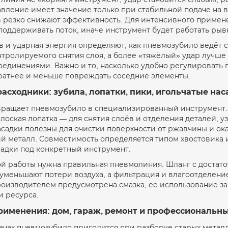
авление имеет значение только при стабильной подаче на в
 резко снижают эффективность. Для интенсивного примен
поддерживать поток, иначе инструмент будет работать рыв
в и ударная энергия определяют, как пневмозубило ведёт с
нтролируемого снятия слоя, а более «тяжёлый» удар лучше
единениями. Важно и то, насколько удобно регулировать п
уратнее и меньше повреждать соседние элементы.
расходники: зубила, лопатки, пики, игольчатые на
вращает пневмозубило в специализированный инструмент. 
лоская лопатка — для снятия слоёв и отделения деталей, у
садки полезны для очистки поверхности от ржавчины и окал
й металл. Совместимость определяется типом хвостовика 
садки под конкретный инструмент.
ой работы нужна правильная пневмолиния. Шланг с доста
уменьшают потери воздуха, а фильтрация и влагоотделени
роизводителем предусмотрена смазка, её использование за
и ресурса.
рименения: дом, гараж, ремонт и профессиональн
дачах пневмозубило пригодится при разборке старых метал