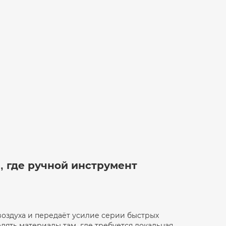
, где ручной инструмент
воздуха и передаёт усилие серии быстрых
елять материалы там, где требуется локальная