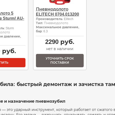
Пневмодолото
лото 5
ELITECH 0704.013200
 Sturm! AU-
Производитель
: Elitech
Тип
: Пневмодолото
Максимальное давление,
ель
: Sturm
бар
: 6.3
долото
е давление,
2290
руб.
нет в наличии
0
руб.
УТОЧНИТЬ СРОК
ПИТЬ
ПОСТАВКИ
била: быстрый демонтаж и зачистка там
е и назначение пневмозубил
— это ударный инструмент, который работает от сжатого 
насадку. Его задача — разрушать, откалывать, срезать и отд