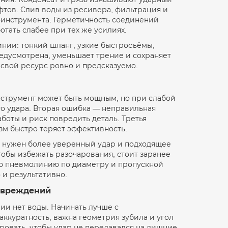
фтов. Слив воды из ресивера, фильтрация и
оинструмента. Герметичность соединений
отать слабее при тех же усилиях.
инии: тонкий шланг, узкие быстросъёмы,
редусмотрена, уменьшает трение и сохраняет
свой ресурс ровно и предсказуемо.
нструмент может быть мощным, но при слабой
о удара. Вторая ошибка — неправильная
аботы и риск повредить деталь. Третья
зм быстро теряет эффективность.
ок нужен более уверенный удар и подходящее
Чтобы избежать разочарования, стоит заранее
ую пневмолинию по диаметру и пропускной
 и результативно.
повреждений
нии нет воды. Начинать лучше с
 аккуратность, важна геометрия зубила и угол
ировать, чтобы удар не передавался на лишние