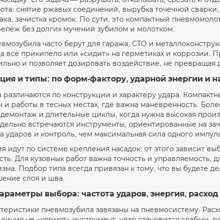
ота: снятие ржавых соединений, вырубка точечной сварки,
ка, зачистка кромок. По сути, это компактный пневмомоло
репёж без долгих мучений зубилом и молотком.
вмозубила часто берут для гаража, СТО и металлоконструк
а всё прикипело или «сидит» на герметиках и коррозии. П
ильно и позволяет дозировать воздействие, не превращая 
ия и типы: по форм-фактору, ударной энергии и 
 различаются по конструкции и характеру удара. Компакт
ч и работы в тесных местах, где важна маневренность. Б
 демонтаж и длительные циклы, когда нужна высокая прои
тдельно встречаются инструменты, ориентированные на зач
а ударов и контроль, чем максимальная сила одного импуль
я идут по системе крепления насадок: от этого зависит выбо
ть. Для кузовных работ важна точность и управляемость, 
зма. Подбор типа всегда привязан к тому, что вы будете д
шение слоя и шва.
раметры выбора: частота ударов, энергия, расход
теристики пневмозубила завязаны на пневмосистему. Расх
линия не «кормят» инструмент, удар становится слабым, ра