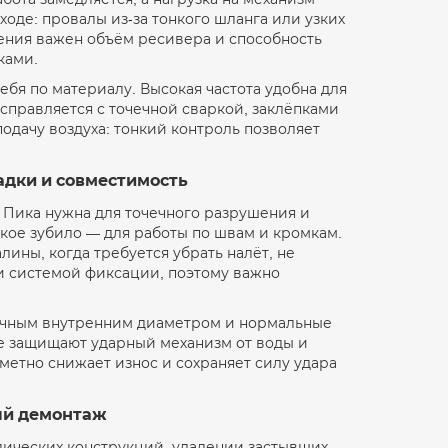
ходе: провалы из-за тонкого шланга или узких
ения важен объём ресивера и способность
ками.
ебя по материалу. Высокая частота удобна для
 справляется с точечной сваркой, заклёпками
одачу воздуха: тонкий контроль позволяет
садки и совместимость
Пика нужна для точечного разрушения и
зкое зубило — для работы по швам и кромкам.
ины, когда требуется убрать налёт, не
и системой фиксации, поэтому важно
точным внутренним диаметром и нормальные
е защищают ударный механизм от воды и
метно снижает износ и сохраняет силу удара
ый демонтаж
лических конструкций, удалении застывших