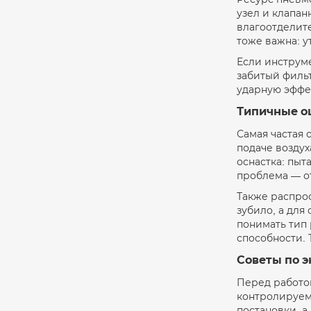
узел и клапан
влагоотделит
тоже важна: у
Если инструме
забитый фильт
ударную эффе
Типичные о
Самая частая
подаче возду
оснастка: пыт
проблема — от
Также распрос
зубило, а для
понимать тип
способности. 
Советы по 
Перед работой
контролируемо
постановки, а