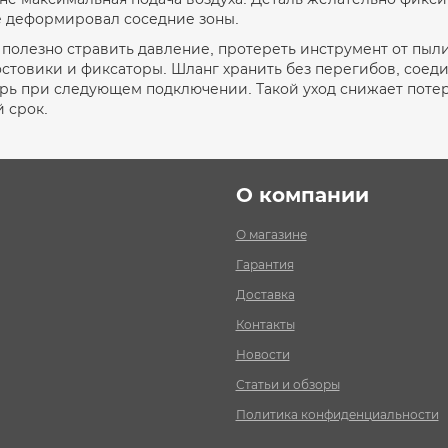
е деформировал соседние зоны.
полезно стравить давление, протереть инструмент от пыли
стовики и фиксаторы. Шланг хранить без перегибов, соеди
трь при следующем подключении. Такой уход снижает потер
 срок.
О компании
О магазине
Гарантия
Доставка
Контакты
Новости
Статьи и обзоры
Политика конфиденциальности