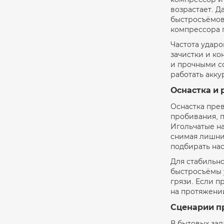
возрастает. Д
быстросъёмов
компрессора 
Частота ударо
зачистки и ко
и прочными со
работать акк
Оснастка и 
Оснастка пре
пробивания, п
Игольчатые на
снимая лишни
подбирать на
Для стабильн
быстросъёмы 
грязи. Если п
на протяжени
Сценарии п
В бытовых за