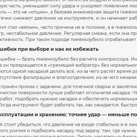
ную часть, уменьшают силу удара и ускоряют появление лю
ель — это не «опции», а базовая инженерная защита пневм
течки снижают давление на инструменте, и он начинает раб
нт стал «вялым», часто причина не в поломке, а в пневмол
р, нестабильное давление. Регулярная смазка, если она п
ктивность. При таком подходе пневмозубило отрабатывает 
шибки при выборе и как их избежать
 ошибка — брать пневмозубило без расчёта компрессора. И
ха он превращается в «гремящий вибратор» без нормальног
аются одной насадкой делать всё, из-за чего растёт время р
сутствие фильтрации и влагоотделения, из-за чего механи
транён промах с задачами: для точечной сварки и заклёп
 очистки поверхности лучше работает игольчатая насадка. 
 работ, подобрать нужные насадки и обеспечить нормальн
Тогда инструмент будет работать так, как ожидается: быстро
эксплуатации и хранению: точнее удар — меньше 
 стоит убедиться, что давление на входе стабильно и в ли
го усилия и подбирать насадку под задачу: там, где нужна
 не максимальная подача воздуха. Деталь желательно фикс