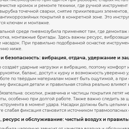
ачистке кромок и ремонте техники, где ручной инструмен
вырубка точечной сварки, снятие прикипевших элементов,
антикоррозийных покрытий в конкретной зоне. Это инструм
тся ключам и монтажке.
альной среде пневмозубила применяют там, где демонтаж и
тка, монтажные бригады. Здесь важны ресурс, виброзащит
 насадок. При правильно подобранной оснастке инструмент
енно ниже.
и безопасность: вибрация, отдача, удержание и з
создаёт ударные нагрузки и вибрацию, поэтому комфорт и
укоятки, баланс, доступ к курку и возможность уверенно 
аботе по твёрдым материалам может быть ощутимой, а при 
ому фиксация детали и правильная стойка реально влияют н
бязательна: осколки, ржавчина и частицы покрытия летят н
ты, особенно при долгой работе. Также важно следить за ш
нструмента в момент удара. Насадки должны быть целыми
те слабая фиксация становится источником травмоопасных 
 ресурс и обслуживание: чистый воздух и правил
зубила напрямую зависит от качества воздуха и обслужив