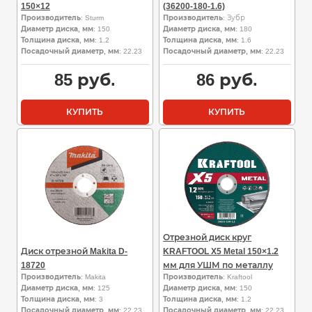
150×12
(36200-180-1.6)
Производитель
: Sturm
Производитель
: Зубр
Диаметр диска, мм
: 150
Диаметр диска, мм
: 180
Толщина диска, мм
: 1.2
Толщина диска, мм
: 1.6
Посадочный диаметр, мм
: 22.23
Посадочный диаметр, мм
: 22.23
85
руб.
86
руб.
КУПИТЬ
КУПИТЬ
Отрезной диск круг
Диск отрезной Makita D-
KRAFTOOL X5 Metal 150×1.2
18720
мм для УШМ по металлу
Производитель
: Makita
Производитель
: Kraftool
Диаметр диска, мм
: 125
Диаметр диска, мм
: 150
Толщина диска, мм
: 3
Толщина диска, мм
: 1.2
Посадочный диаметр, мм
: 22.23
Посадочный диаметр, мм
: 22.23