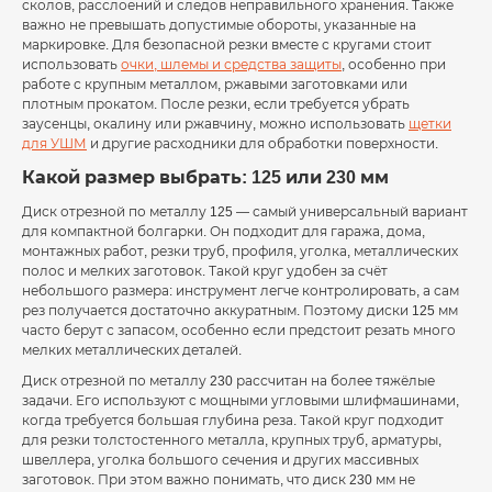
сколов, расслоений и следов неправильного хранения. Также
важно не превышать допустимые обороты, указанные на
маркировке. Для безопасной резки вместе с кругами стоит
использовать
очки, шлемы и средства защиты
, особенно при
работе с крупным металлом, ржавыми заготовками или
плотным прокатом. После резки, если требуется убрать
заусенцы, окалину или ржавчину, можно использовать
щетки
для УШМ
и другие расходники для обработки поверхности.
Какой размер выбрать: 125 или 230 мм
Диск отрезной по металлу 125 — самый универсальный вариант
для компактной болгарки. Он подходит для гаража, дома,
монтажных работ, резки труб, профиля, уголка, металлических
полос и мелких заготовок. Такой круг удобен за счёт
небольшого размера: инструмент легче контролировать, а сам
рез получается достаточно аккуратным. Поэтому диски 125 мм
часто берут с запасом, особенно если предстоит резать много
мелких металлических деталей.
Диск отрезной по металлу 230 рассчитан на более тяжёлые
задачи. Его используют с мощными угловыми шлифмашинами,
когда требуется большая глубина реза. Такой круг подходит
для резки толстостенного металла, крупных труб, арматуры,
швеллера, уголка большого сечения и других массивных
заготовок. При этом важно понимать, что диск 230 мм не