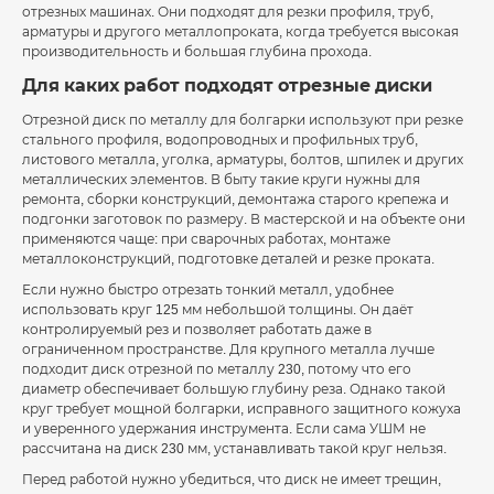
отрезных машинах. Они подходят для резки профиля, труб,
арматуры и другого металлопроката, когда требуется высокая
производительность и большая глубина прохода.
Для каких работ подходят отрезные диски
Отрезной диск по металлу для болгарки используют при резке
стального профиля, водопроводных и профильных труб,
листового металла, уголка, арматуры, болтов, шпилек и других
металлических элементов. В быту такие круги нужны для
ремонта, сборки конструкций, демонтажа старого крепежа и
подгонки заготовок по размеру. В мастерской и на объекте они
применяются чаще: при сварочных работах, монтаже
металлоконструкций, подготовке деталей и резке проката.
Если нужно быстро отрезать тонкий металл, удобнее
использовать круг 125 мм небольшой толщины. Он даёт
контролируемый рез и позволяет работать даже в
ограниченном пространстве. Для крупного металла лучше
подходит диск отрезной по металлу 230, потому что его
диаметр обеспечивает большую глубину реза. Однако такой
круг требует мощной болгарки, исправного защитного кожуха
и уверенного удержания инструмента. Если сама УШМ не
рассчитана на диск 230 мм, устанавливать такой круг нельзя.
Перед работой нужно убедиться, что диск не имеет трещин,