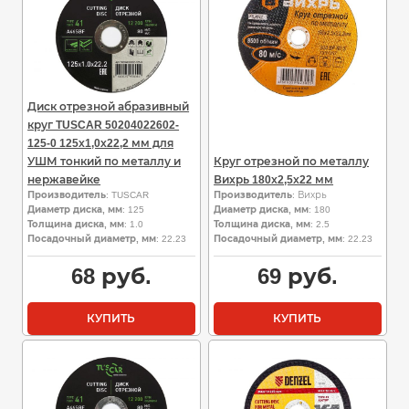
Диск отрезной абразивный
круг TUSCAR 50204022602-
125-0 125х1,0х22,2 мм для
УШМ тонкий по металлу и
Круг отрезной по металлу
нержавейке
Вихрь 180х2,5х22 мм
Производитель
: TUSCAR
Производитель
: Вихрь
Диаметр диска, мм
: 125
Диаметр диска, мм
: 180
Толщина диска, мм
: 1.0
Толщина диска, мм
: 2.5
Посадочный диаметр, мм
: 22.23
Посадочный диаметр, мм
: 22.23
68
руб.
69
руб.
КУПИТЬ
КУПИТЬ