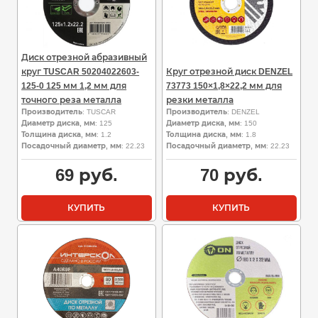
Диск отрезной абразивный
круг TUSCAR 50204022603-
Круг отрезной диск DENZEL
125-0 125 мм 1,2 мм для
73773 150×1,8×22,2 мм для
точного реза металла
резки металла
Производитель
: TUSCAR
Производитель
: DENZEL
Диаметр диска, мм
: 125
Диаметр диска, мм
: 150
Толщина диска, мм
: 1.2
Толщина диска, мм
: 1.8
Посадочный диаметр, мм
: 22.23
Посадочный диаметр, мм
: 22.23
69
руб.
70
руб.
КУПИТЬ
КУПИТЬ