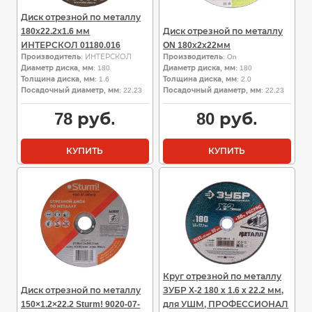
Диск отрезной по металлу
180х22.2х1.6 мм
Диск отрезной по металлу
ИНТЕРСКОЛ 01180.016
ON 180х2х22мм
Производитель
: ИНТЕРСКОЛ
Производитель
: On
Диаметр диска, мм
: 180
Диаметр диска, мм
: 180
Толщина диска, мм
: 1.6
Толщина диска, мм
: 2.0
Посадочный диаметр, мм
: 22.23
Посадочный диаметр, мм
: 22.23
78
руб.
80
руб.
КУПИТЬ
КУПИТЬ
Круг отрезной по металлу
Диск отрезной по металлу
ЗУБР X-2 180 x 1.6 x 22.2 мм,
150×1.2×22.2 Sturm! 9020-07-
для УШМ, ПРОФЕССИОНАЛ