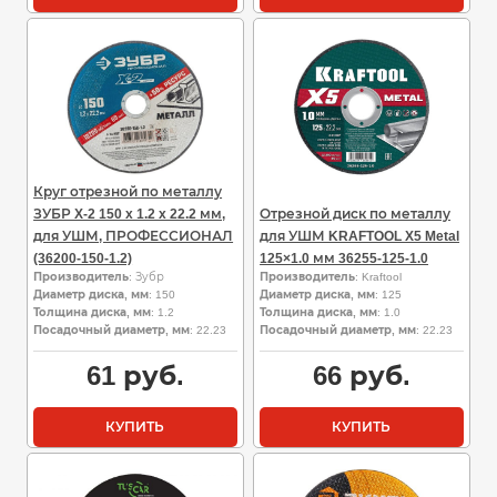
Круг отрезной по металлу
ЗУБР X-2 150 x 1.2 x 22.2 мм,
Отрезной диск по металлу
для УШМ, ПРОФЕССИОНАЛ
для УШМ KRAFTOOL X5 Metal
(36200-150-1.2)
125×1.0 мм 36255-125-1.0
Производитель
: Зубр
Производитель
: Kraftool
Диаметр диска, мм
: 150
Диаметр диска, мм
: 125
Толщина диска, мм
: 1.2
Толщина диска, мм
: 1.0
Посадочный диаметр, мм
: 22.23
Посадочный диаметр, мм
: 22.23
61
руб.
66
руб.
КУПИТЬ
КУПИТЬ