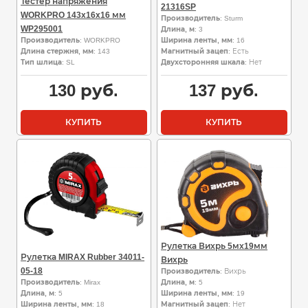
Тестер напряжения
21316SP
WORKPRO 143x16x16 мм
Производитель
: Sturm
WP295001
Длина, м
: 3
Производитель
: WORKPRO
Ширина ленты, мм
: 16
Длина стержня, мм
: 143
Магнитный зацеп
: Есть
Тип шлица
: SL
Двухсторонняя шкала
: Нет
130
руб.
137
руб.
КУПИТЬ
КУПИТЬ
Рулетка Вихрь 5мх19мм
Рулетка MIRAX Rubber 34011-
Вихрь
05-18
Производитель
: Вихрь
Производитель
: Mirax
Длина, м
: 5
Длина, м
: 5
Ширина ленты, мм
: 19
Ширина ленты, мм
: 18
Магнитный зацеп
: Нет