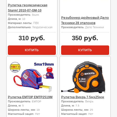
Рулетка геодезическая
Sturm! 2010-07-GM-10
Производитель
: Sturm
Резьбомер дюймовый Дело
Длина, м
: 10
Техники 28 эталонов
Материал ленты
: ПВХ
Дополнительно
: Геодезическая
Производитель
: Дело Техники
310
руб.
350
руб.
КУПИТЬ
КУПИТЬ
Рулетка EMTOP EMTP2519M
Рулетка Вихрь 7,5мх25мм
Производитель
: EMTOP
Производитель
: Вихрь
Длина, м
: 5
Длина, м
: 7.5
Ширина ленты, мм
: 19
Ширина ленты, мм
: 25
Магнитный зацеп
: Нет
Магнитный зацеп
: Нет