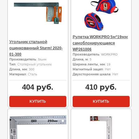
Рулетка WORKPRO 5м*19мм
Угольник стальной
самоблокирующаяся
оцинкованный Sturm! 2020-
WP261006
01-300
Производитель
: WORKPRO
Производитель
: Sturm
Длина, м
: 5
Тип
: Столярный угольник
Ширина ленты, мм
: 19
Длина, мм
: 300
Магнитный зацеп
: Нет
Материал
: Сталь
Двухсторонняя шкала
: Нет
404
руб.
410
руб.
КУПИТЬ
КУПИТЬ