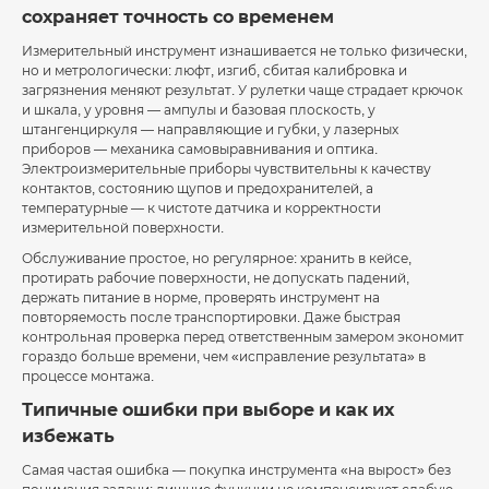
сохраняет точность со временем
Измерительный инструмент изнашивается не только физически,
но и метрологически: люфт, изгиб, сбитая калибровка и
загрязнения меняют результат. У рулетки чаще страдает крючок
и шкала, у уровня — ампулы и базовая плоскость, у
штангенциркуля — направляющие и губки, у лазерных
приборов — механика самовыравнивания и оптика.
Электроизмерительные приборы чувствительны к качеству
контактов, состоянию щупов и предохранителей, а
температурные — к чистоте датчика и корректности
измерительной поверхности.
Обслуживание простое, но регулярное: хранить в кейсе,
протирать рабочие поверхности, не допускать падений,
держать питание в норме, проверять инструмент на
повторяемость после транспортировки. Даже быстрая
контрольная проверка перед ответственным замером экономит
гораздо больше времени, чем «исправление результата» в
процессе монтажа.
Типичные ошибки при выборе и как их
избежать
Самая частая ошибка — покупка инструмента «на вырост» без