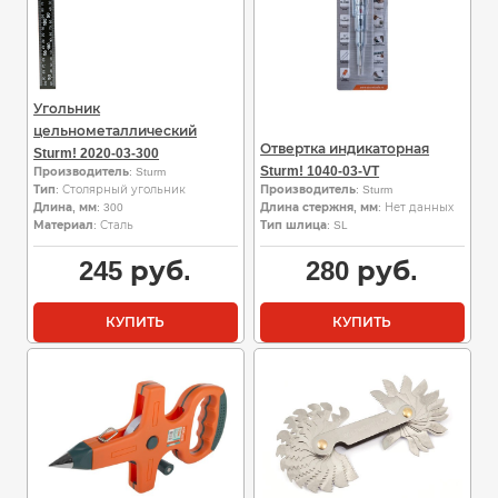
Угольник
цельнометаллический
Отвертка индикаторная
Sturm! 2020-03-300
Sturm! 1040-03-VT
Производитель
: Sturm
Тип
: Столярный угольник
Производитель
: Sturm
Длина, мм
: 300
Длина стержня, мм
: Нет данных
Материал
: Сталь
Тип шлица
: SL
245
руб.
280
руб.
КУПИТЬ
КУПИТЬ