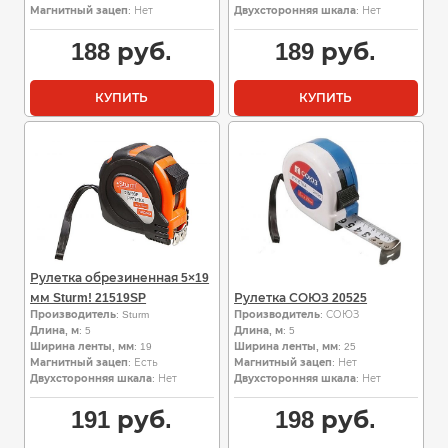
Магнитный зацеп
: Нет
Двухсторонняя шкала
: Нет
188
руб.
189
руб.
КУПИТЬ
КУПИТЬ
Рулетка обрезиненная 5×19
мм Sturm! 21519SP
Рулетка СОЮЗ 20525
Производитель
: Sturm
Производитель
: СОЮЗ
Длина, м
: 5
Длина, м
: 5
Ширина ленты, мм
: 19
Ширина ленты, мм
: 25
Магнитный зацеп
: Есть
Магнитный зацеп
: Нет
Двухсторонняя шкала
: Нет
Двухсторонняя шкала
: Нет
191
руб.
198
руб.