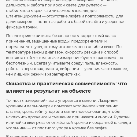
дальность и работа при ярком свете, для рулеток —
стабильность крючка и читаемость шкалы, для
штангенциркулей — отсутствие люфта и повторяемость, для
дальномеров — понятная работа с базой отсчёта и уверенная
фиксация точки.
По электрике критична безопасность: корректный класс
применения, защищённые входы, предохранители и
нормальные щупы, потому что здесь цена ошибки выше. По
температуре важны диапазон, скорость реакции и способ
контакта с объектом, иначе измерение будет «красивым», но
бесполезным. Всегда учитывайте среду: пыль, влажность,
работа в перчатках, высота, вибрации — условия часто важнее,
чем лишний режим в характеристиках.
Оснастка и практическая совместимость: что
влияет на результат на объекте
Точность измерений часто упирается в мелочи. Лазерным
уровням и дальномерам помогает устойчивое крепление:
штатив, кронштейн, упор или магнитное основание, чтобы
исключить дрожание и смещение при нажатии кнопки. Рулетки
и линейки выигрывают от жёсткой кромки и сохранной шкалы, а
угольники — от плотного упора к кромке без люфта.
В мультиметрах половину удобства дают щупы и аксессуары: