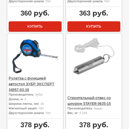
Двухсторонняя шкала
: Нет
Двухсторонняя шкала
: Нет
360
руб.
363
руб.
КУПИТЬ
КУПИТЬ
Рулетка с функцией
автостоп ЗУБР ЭКСПЕРТ
34057-03-16
Производитель
: Зубр
Строительный отвес со
Длина, м
: 3
шнуром STAYER 0635-15
Ширина ленты, мм
: 16
Магнитный зацеп
: Нет
Производитель
: Stayer
Двухсторонняя шкала
: Нет
Вес, кг
: 0.150
378
руб.
378
руб.