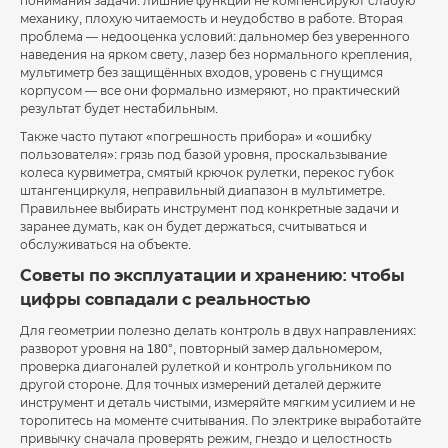
понимания задачи: лишние функции не компенсируют слабую
механику, плохую читаемость и неудобство в работе. Вторая
проблема — недооценка условий: дальномер без уверенного
наведения на ярком свету, лазер без нормального крепления,
мультиметр без защищённых входов, уровень с гнущимся
корпусом — все они формально измеряют, но практический
результат будет нестабильным.
Также часто путают «погрешность прибора» и «ошибку
пользователя»: грязь под базой уровня, проскальзывание
колеса курвиметра, смятый крючок рулетки, перекос губок
штангенциркуля, неправильный диапазон в мультиметре.
Правильнее выбирать инструмент под конкретные задачи и
заранее думать, как он будет держаться, считываться и
обслуживаться на объекте.
Советы по эксплуатации и хранению: чтобы
цифры совпадали с реальностью
Для геометрии полезно делать контроль в двух направлениях:
разворот уровня на 180°, повторный замер дальномером,
проверка диагоналей рулеткой и контроль угольником по
другой стороне. Для точных измерений деталей держите
инструмент и деталь чистыми, измеряйте мягким усилием и не
торопитесь на моменте считывания. По электрике выработайте
привычку сначала проверять режим, гнездо и целостность