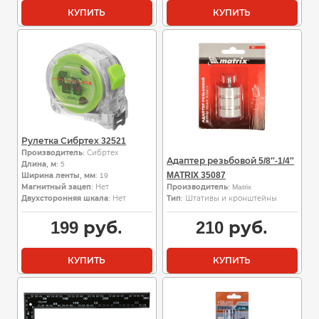
КУПИТЬ
КУПИТЬ
Рулетка Сибртех 32521
Производитель
: Сибртех
Адаптер резьбовой 5/8″-1/4″
Длина, м
: 5
MATRIX 35087
Ширина ленты, мм
: 19
Магнитный зацеп
: Нет
Производитель
: Matrix
Двухсторонняя шкала
: Нет
Тип
: Штативы и кронштейны
199
руб.
210
руб.
КУПИТЬ
КУПИТЬ