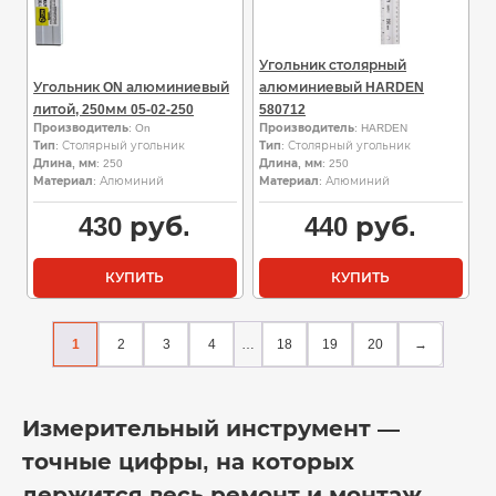
Угольник столярный
Угольник ON алюминиевый
алюминиевый HARDEN
литой, 250мм 05-02-250
580712
Производитель
: On
Производитель
: HARDEN
Тип
: Столярный угольник
Тип
: Столярный угольник
Длина, мм
: 250
Длина, мм
: 250
Материал
: Алюминий
Материал
: Алюминий
430
руб.
440
руб.
КУПИТЬ
КУПИТЬ
1
2
3
4
…
18
19
20
→
Измерительный инструмент —
точные цифры, на которых
держится весь ремонт и монтаж