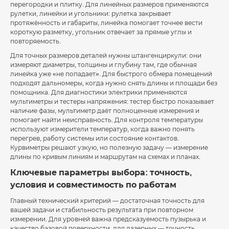
перегородки и плитку. Для линейных размеров применяются
рулетки, линейки и угольники: рулетка закрывает
протяжённость и габариты, линейка помогает точнее вести
короткую разметку, угольник отвечает за прямые углы и
повторяемость.
Для точных размеров деталей нужны штангенциркули: они
измеряют диаметры, толщины и глубину там, где обычная
линейка уже «не попадает». Для быстрого обмера помещений
подходят дальномеры, когда нужно снять длины и площади без
помощника. Для диагностики электрики применяются
мультиметры и тестеры напряжения: тестер быстро показывает
наличие фазы, мультиметр даёт полноценные измерения и
помогает найти неисправность. Для контроля температуры
используют измерители температур, когда важно понять
перегрев, работу системы или состояние контактов.
Курвиметры решают узкую, но полезную задачу — измерение
длины по кривым линиям и маршрутам на схемах и планах.
Ключевые параметры выбора: точность,
условия и совместимость по работам
Главный технический критерий — достаточная точность для
вашей задачи и стабильность результата при повторном
измерении. Для уровней важна предсказуемость пузырька и
качество базовой поверхности, для лазерных — точность,