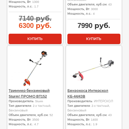
Мощность, Вт
: 1300
Объем двигателя, куб.см
: 43
Мощность, л.с.
: 1.7
Мощность, Вт
: 3000
Мощность, л.с.
: 4
Первоначальная
7140
руб.
цена
Текущая
6300
руб.
7990
руб.
составляла
цена:
7140
6300
КУПИТЬ
КУПИТЬ
руб..
руб..
Триммер бензиновый
Бензокоса Интерскол
Sturm! ПРОМО BT152
КБ-44/43В
Производитель
: Sturm
Производитель
: ИНТЕРСКОЛ
Тип двигателя
: 2-х тактный,
Тип двигателя
: 2-х тактный,
Бензиновый
Бензиновый
Объем двигателя, куб.см
: 52
Объем двигателя, куб.см
: 43
Мощность, Вт
: 3500
Мощность, Вт
: 1400
Мощность, л.с.
: 4.7
Мощность, л.с.
: 1.9