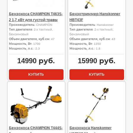
Бензокоса CHAMPION T463S-
Бензотриммер Hanskonner
2 1,7 кВт для густой травы
HBT43F
Производитель
: CHAMPION
Производитель
: Hanskonner
Тип двигателя
: 2-х тактный,
Тип двигателя
: 2-х тактный,
Бензиновый
Бензиновый
Объем двигателя, куб.см
: 47
Объем двигателя, куб.см
: 43
Мощность, Вт
: 1700
Мощность, Вт
: 1350
Мощность, л.с.
: 2.3
Мощность, л.с.
: 1.8
14990
руб.
15990
руб.
КУПИТЬ
КУПИТЬ
Бензокоса CHAMPION Т444S-
Бензокоса Hanskonner