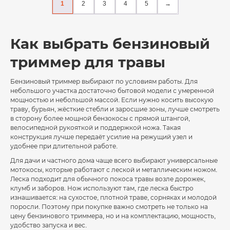
1
2
3
4
5
→
Как выбрать бензиновый
триммер для травы
Бензиновый триммер выбирают по условиям работы. Для
небольшого участка достаточно бытовой модели с умеренной
мощностью и небольшой массой. Если нужно косить высокую
траву, бурьян, жёсткие стебли и заросшие зоны, лучше смотреть
в сторону более мощной бензокосы с прямой штангой,
велосипедной рукояткой и поддержкой ножа. Такая
конструкция лучше передаёт усилие на режущий узел и
удобнее при длительной работе.
Для дачи и частного дома чаще всего выбирают универсальные
мотокосы, которые работают с леской и металлическим ножом.
Леска подходит для обычного покоса травы возле дорожек,
клумб и заборов. Нож используют там, где леска быстро
изнашивается: на сухостое, плотной траве, сорняках и молодой
поросли. Поэтому при покупке важно смотреть не только на
цену бензинового триммера, но и на комплектацию, мощность,
удобство запуска и вес.