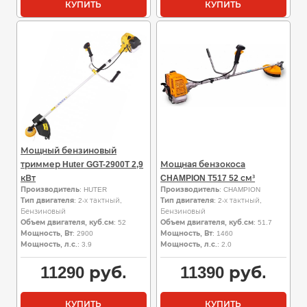
КУПИТЬ
КУПИТЬ
Мощный бензиновый
триммер Huter GGT-2900T 2,9
Мощная бензокоса
кВт
CHAMPION Т517 52 см³
Производитель
: HUTER
Производитель
: CHAMPION
Тип двигателя
: 2-х тактный,
Тип двигателя
: 2-х тактный,
Бензиновый
Бензиновый
Объем двигателя, куб.см
: 52
Объем двигателя, куб.см
: 51.7
Мощность, Вт
: 2900
Мощность, Вт
: 1460
Мощность, л.с.
: 3.9
Мощность, л.с.
: 2.0
11290
руб.
11390
руб.
КУПИТЬ
КУПИТЬ