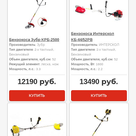
Бензокоса Интерскол
Бензокоса Зубр КРБ-2500
КБ-44/52РВ
Производитель
: Зубр
Производитель
: ИНТЕРСКОЛ
Тип двигателя
: 2-х тактный,
Тип двигателя
: 2-х тактный,
Бензиновый
Бензиновый
Объем двигателя, куб.см
: 52
Объем двигателя, куб.см
: 52
Режущий элемент
: леска, нож
Мощность, Вт
: 1600
Мощность, л.с.
: 3.3
Мощность, л.с.
: 2.2
12190
руб.
13490
руб.
КУПИТЬ
КУПИТЬ