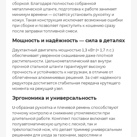
сборкой. Благодаря полностью собранной
металлической штанге, подготовка к работе занимает
минимум времени — остаётся установить рукоятку и
кожух. Такая конструкция исключает возможные ошибки
при сборке и позволяет приступить к кошению сразу
после заправки топливной смеси.
Мощность и надёжность — сила в деталях
Двухтактный двигатель мощностью 1,3 кВт (≈ 1,7 л.с.)
обеспечивает уверенное скашивание даже плотной
растительности. Цельнометаллический вал внутри
прочной стальной штанги гарантирует высокую
прочность и устойчивость к нагрузкам, в отличие от
облегчённых алюминиевых решений. За счёт надёжного
редуктора достигается стабильная передача крутящего
момента на режущий узел.
Эргономика и универсальность
U-образная рукоятка и плечевой ремень способствуют
точному контролю и снижению утомляемости при
длительной работе. Комплект поставки включает как
полуавтоматическую шпулю с леской, так и
трёхлопастной нож, что делает триммер универсальным
решением для ухода за газонами, зарослями и