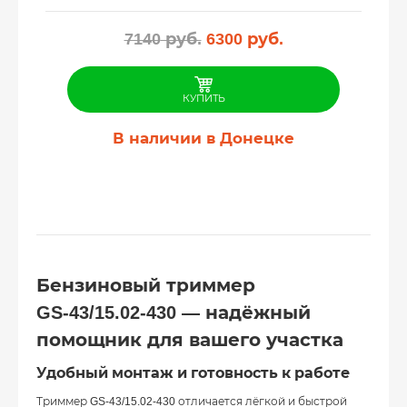
Первоначальная
Текущая
7140
руб.
6300
руб.
цена
цена:
составляла
6300
7140
руб..
КУПИТЬ
руб..
В наличии в Донецке
Бензиновый триммер
GS‑43/15.02‑430 — надёжный
помощник для вашего участка
Удобный монтаж и готовность к работе
Триммер GS‑43/15.02‑430 отличается лёгкой и быстрой