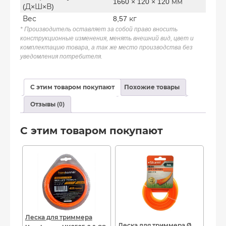
1660 × 120 × 120 мм
(Д×Ш×В)
Вес
8,57 кг
* Производитель оставляет за собой право вносить
конструкционные изменения, менять внешний вид, цвет и
комплектацию товара, а так же место производства без
уведомления потребителя.
С этим товаром покупают
Похожие товары
Отзывы (0)
С этим товаром покупают
Леска для триммера
Леска для триммера Ø