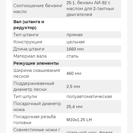
25:1, бензин АИ-92 с
Соотношение бензин/
маслом для 2-тактных
масло
двигателей
Вал (штанга и
редуктор)
Тип штанги
прямая
Конструкция
цельная
Длина штанги
1660 мм
Материал вала
сталь
Режущие элементы
Ширина скашивания
460 мм
леской
Поддерживаемый
2,5 мм
диаметр лески
Тип шпули
полуавтоматическая
Посадочный диаметр
25,4 мм
ножа
Посадочная резьба
M10x1,25 LH
головки
Совместимые ножи /
стальной нож, фреза