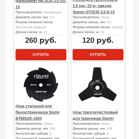
Hanskonner HK3535-3.0-SS-
3.0 мм; 15 м; звезда
15
Sturm! GT3535-3.0-8-15
Производитель
: Hanskonner
Диаметр лески, мм
: 3.0
Производитель
: Sturm
Форма сечения лески
:
Диаметр лески, мм
: 3.0
Крученый квадрат
Форма сечения лески
: Звезда
Длина лески, м
: 15
Длина лески, м
: 15
260
руб.
120
руб.
КУПИТЬ
КУПИТЬ
Нож стальной для
бензотриммера Sturm
Нож трехлепестковый
BT8952D-1004
для триммера Sturm!
Производитель
: Sturm
Производитель
: Sturm
Диаметр диска, мм
: 255
Диаметр диска, мм
: 255
Количество зубьев
: 8
Количество зубьев
: 3
Посадочный диаметр, мм
:
Посадочный диаметр, мм
: