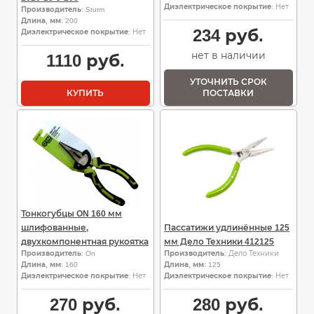
Диэлектрическое покрытие
: Нет
Производитель
: Sturm
Длина, мм
: 200
234
руб.
Диэлектрическое покрытие
: Нет
нет в наличии
1110
руб.
УТОЧНИТЬ СРОК
КУПИТЬ
ПОСТАВКИ
Тонкогубцы ON 160 мм
шлифованные,
Пассатижи удлинённые 125
двухкомпонентная рукоятка
мм Дело Техники 412125
Производитель
: On
Производитель
: Дело Техники
Длина, мм
: 160
Длина, мм
: 125
Диэлектрическое покрытие
: Нет
Диэлектрическое покрытие
: Нет
270
руб.
280
руб.