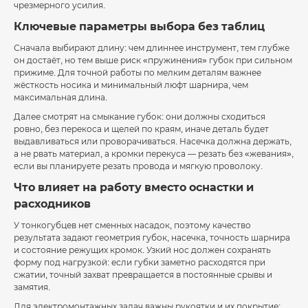
чрезмерного усилия.
Ключевые параметры выбора без таблиц
Сначала выбирают длину: чем длиннее инструмент, тем глубже
он достаёт, но тем выше риск «пружинения» губок при сильном
прижиме. Для точной работы по мелким деталям важнее
жёсткость носика и минимальный люфт шарнира, чем
максимальная длина.
Далее смотрят на смыкание губок: они должны сходиться
ровно, без перекоса и щелей по краям, иначе деталь будет
выдавливаться или проворачиваться. Насечка должна держать,
а не рвать материал, а кромки перекуса — резать без «жевания»,
если вы планируете резать провода и мягкую проволоку.
Что влияет на работу вместо оснастки и
расходников
У тонкогубцев нет сменных насадок, поэтому качество
результата задают геометрия губок, насечка, точность шарнира
и состояние режущих кромок. Узкий нос должен сохранять
форму под нагрузкой: если губки заметно расходятся при
сжатии, точный захват превращается в постоянные срывы и
замятия.
Для электромонтажных задач важны рукоятки и их покрытие: