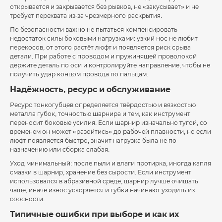
открывается и закрывается без рывков, не «закусывает» и не
требует перехвата из-за чрезмерного раскрытия.
По безопасности важно не пытаться компенсировать
недостаток силы боковыми нагрузками: узкий нос не любит
перекосов, от этого растёт люфт и появляется риск срыва
детали. При работе с проводом и пружинящей проволокой
держите деталь по оси и контролируйте направление, чтобы не
получить удар концом провода по пальцам.
Надёжность, ресурс и обслуживание
Ресурс тонкогубцев определяется твёрдостью и вязкостью
металла губок, точностью шарнира и тем, как инструмент
переносит боковые усилия. Если шарнир изначально тугой, со
временем он может «разойтись» до рабочей плавности, но если
люфт появляется быстро, значит нагрузка была не по
назначению или сборка слабая.
Уход минимальный: после пыли и влаги протирка, иногда капля
смазки в шарнир, хранение без сырости. Если инструмент
использовался в абразивной среде, шарнир лучше очищать
чаще, иначе износ ускоряется и губки начинают уходить из
соосности.
Типичные ошибки при выборе и как их