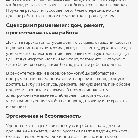
чтобы ладонь не скользила, а хват был уверенным в перчатках.
Пружина раскрытия ускоряет серийные операции, но она
должна работать плавно и не мешать контролю усилия.
Сценарии применения: дом, ремонт,
профессиональная работа
Дома и в гараже тонкогубцы обычно закрывают задачи «достать
и удержать»: подтянуть хомут, вынуть шплинт, удержать гайку в
узком месте, поджать контакт, выправить мелкую пластину. Тут
ценится универсальность и комфорт, потому что инструмент
часто берут «по ситуации», без подготовки рабочего места.
В ремонте техники и в сервисе тонкогубцы работают как
инструмент точной манипуляции: направить провод в жгуте,
достать шайбу из корпуса, удержать мелкую деталь при сборке,
подвести наконечник клеммы. В профессиональном
электромонтаже важнее стабильная повторяемость и
управляемое усилие, чтобы не повреждать жилу и не срывать
изоляцию.
Эргономика и безопасность
Удобство хвата здесь критично: узкая работа часто длится
дольше, чем кажется, и если рукоятки давят в ладонь, точность
быстро падает. Нормальный признак — когда инструмент