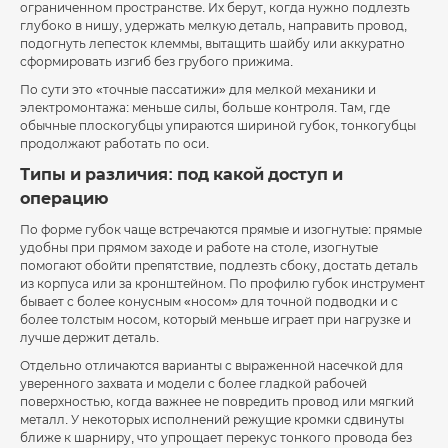
ограниченном пространстве. Их берут, когда нужно подлезть
глубоко в нишу, удержать мелкую деталь, направить провод,
подогнуть лепесток клеммы, вытащить шайбу или аккуратно
сформировать изгиб без грубого прижима.
По сути это «точные пассатижи» для мелкой механики и
электромонтажа: меньше силы, больше контроля. Там, где
обычные плоскогубцы упираются шириной губок, тонкогубцы
продолжают работать по оси.
Типы и различия: под какой доступ и
операцию
По форме губок чаще встречаются прямые и изогнутые: прямые
удобны при прямом заходе и работе на столе, изогнутые
помогают обойти препятствие, подлезть сбоку, достать деталь
из корпуса или за кронштейном. По профилю губок инструмент
бывает с более конусным «носом» для точной подводки и с
более толстым носом, который меньше играет при нагрузке и
лучше держит деталь.
Отдельно отличаются варианты с выраженной насечкой для
уверенного захвата и модели с более гладкой рабочей
поверхностью, когда важнее не повредить провод или мягкий
металл. У некоторых исполнений режущие кромки сдвинуты
ближе к шарниру, что упрощает перекус тонкого провода без