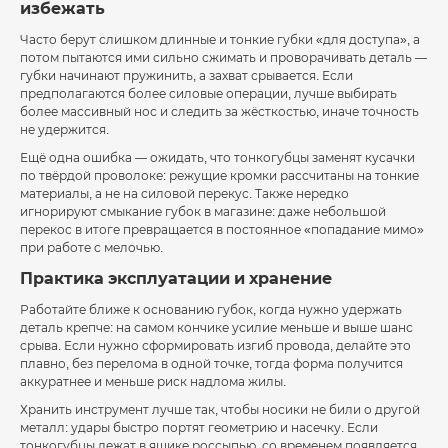
избежать
Часто берут слишком длинные и тонкие губки «для доступа», а
потом пытаются ими сильно сжимать и проворачивать деталь —
губки начинают пружинить, а захват срывается. Если
предполагаются более силовые операции, лучше выбирать
более массивный нос и следить за жёсткостью, иначе точность
не удержится.
Ещё одна ошибка — ожидать, что тонкогубцы заменят кусачки
по твёрдой проволоке: режущие кромки рассчитаны на тонкие
материалы, а не на силовой перекус. Также нередко
игнорируют смыкание губок в магазине: даже небольшой
перекос в итоге превращается в постоянное «попадание мимо»
при работе с мелочью.
Практика эксплуатации и хранение
Работайте ближе к основанию губок, когда нужно удержать
деталь крепче: на самом кончике усилие меньше и выше шанс
срыва. Если нужно сформировать изгиб провода, делайте это
плавно, без перелома в одной точке, тогда форма получится
аккуратнее и меньше риск надлома жилы.
Хранить инструмент лучше так, чтобы носики не били о другой
металл: удары быстро портят геометрию и насечку. Если
тонкогубцы лежат в ящике россыпью, со временем появляется