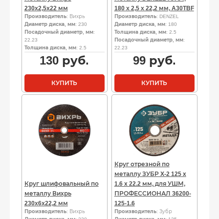
230х2,5х22 мм
180 х 2,5 х 22,2 мм, A30TBF
Производитель
: Вихрь
Производитель
: DENZEL
Диаметр диска, мм
: 230
Диаметр диска, мм
: 180
Посадочный диаметр, мм
:
Толщина диска, мм
: 2.5
22.23
Посадочный диаметр, мм
:
Толщина диска, мм
: 2.5
22.23
130
руб.
99
руб.
КУПИТЬ
КУПИТЬ
Круг отрезной по
металлу ЗУБР X-2 125 x
Круг шлифовальный по
1.6 x 22.2 мм, для УШМ,
металлу Вихрь
ПРОФЕССИОНАЛ 36200-
230х6х22,2 мм
125-1.6
Производитель
: Вихрь
Производитель
: Зубр