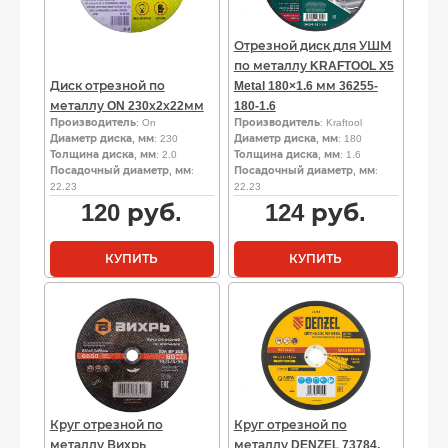
Отрезной диск для УШМ
по металлу KRAFTOOL X5
Диск отрезной по
Metal 180×1.6 мм 36255-
металлу ON 230х2х22мм
180-1.6
Производитель
: On
Производитель
: Kraftool
Диаметр диска, мм
: 230
Диаметр диска, мм
: 180
Толщина диска, мм
: 2.0
Толщина диска, мм
: 1.6
Посадочный диаметр, мм
:
Посадочный диаметр, мм
:
22.23
22.23
120
руб.
124
руб.
КУПИТЬ
КУПИТЬ
Круг отрезной по
Круг отрезной по
металлу Вихрь
металлу DENZEL 73784,