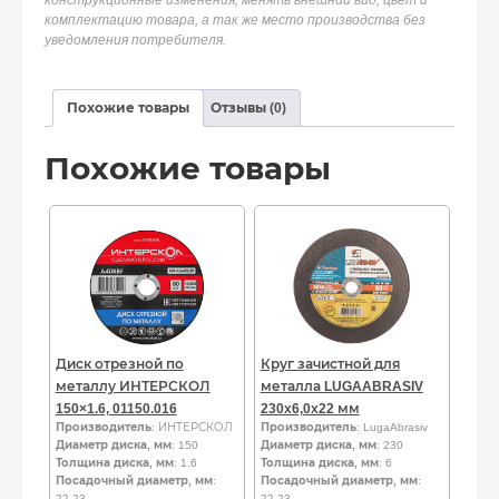
конструкционные изменения, менять внешний вид, цвет и
комплектацию товара, а так же место производства без
уведомления потребителя.
Похожие товары
Отзывы (0)
Похожие товары
Диск отрезной по
Круг зачистной для
металлу ИНТЕРСКОЛ
металла LUGAABRASIV
150×1.6, 01150.016
230х6,0х22 мм
Производитель
: ИНТЕРСКОЛ
Производитель
: LugaAbrasiv
Диаметр диска, мм
: 150
Диаметр диска, мм
: 230
Толщина диска, мм
: 1.6
Толщина диска, мм
: 6
Посадочный диаметр, мм
:
Посадочный диаметр, мм
:
22.23
22.23