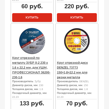
60
руб.
220
руб.
КУПИТЬ
КУПИТЬ
Круг отрезной по
металлу ЗУБР X-2 230 x
Круг отрезной диск
1.6 x 22.2 мм, для УШМ,
DENZEL 73773
ПРОФЕССИОНАЛ 36200-
150×1,8×22,2 мм для
230-1.6
резки металла
Производитель
: Зубр
Производитель
: DENZEL
Диаметр диска, мм
: 230
Диаметр диска, мм
: 150
Толщина диска, мм
: 1.6
Толщина диска, мм
: 1.8
Посадочный диаметр, мм
:
Посадочный диаметр, мм
:
22.23
22.23
133
руб.
70
руб.