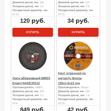
Диаметр диска, мм
: 180
Диаметр диска, мм
: 125
Толщина диска, мм
: 2.0
Толщина диска, мм
: 0.8
Посадочный диаметр, мм
:
Посадочный диаметр, мм
:
22.23
22.23
120
руб.
34
руб.
КУПИТЬ
КУПИТЬ
Круг отрезной по
Диск абразивный NIREX
металлу Вихрь
Expert NADE35532
150х1,6х22 мм
Производитель
: NIREX
Производитель
: Вихрь
Диаметр диска, мм
: 355
Диаметр диска, мм
: 150
Толщина диска, мм
: 3.2
Толщина диска, мм
: 1.6
Посадочный диаметр, мм
:
Посадочный диаметр, мм
:
25.4
22.23
849
руб.
42
руб.