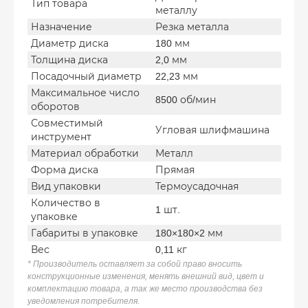
Тип товара
металлу
Назначение
Резка металла
Диаметр диска
180 мм
Толщина диска
2,0 мм
Посадочный диаметр
22,23 мм
Максимальное число
8500 об/мин
оборотов
Совместимый
Угловая шлифмашина
инструмент
Материал обработки
Металл
Форма диска
Прямая
Вид упаковки
Термоусадочная
Количество в
1 шт.
упаковке
Габариты в упаковке
180×180×2 мм
Вес
0,11 кг
* Производитель оставляет за собой право вносить
конструкционные изменения, менять внешний вид, цвет и
комплектацию товара, а так же место производства без
уведомления потребителя.