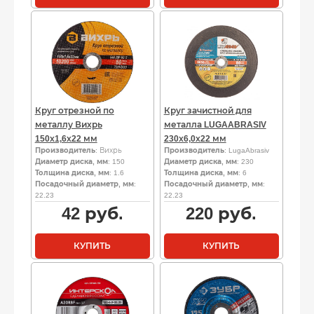
Круг отрезной по
Круг зачистной для
металлу Вихрь
металла LUGAABRASIV
150х1,6х22 мм
230х6,0х22 мм
Производитель
: Вихрь
Производитель
: LugaAbrasiv
Диаметр диска, мм
: 150
Диаметр диска, мм
: 230
Толщина диска, мм
: 1.6
Толщина диска, мм
: 6
Посадочный диаметр, мм
:
Посадочный диаметр, мм
:
22.23
22.23
42
руб.
220
руб.
КУПИТЬ
КУПИТЬ