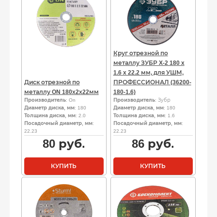
Круг отрезной по
металлу ЗУБР X-2 180 x
1.6 x 22.2 мм, для УШМ,
Диск отрезной по
ПРОФЕССИОНАЛ (36200-
металлу ON 180х2х22мм
180-1.6)
Производитель
: On
Производитель
: Зубр
Диаметр диска, мм
: 180
Диаметр диска, мм
: 180
Толщина диска, мм
: 2.0
Толщина диска, мм
: 1.6
Посадочный диаметр, мм
:
Посадочный диаметр, мм
:
22.23
22.23
80
руб.
86
руб.
КУПИТЬ
КУПИТЬ