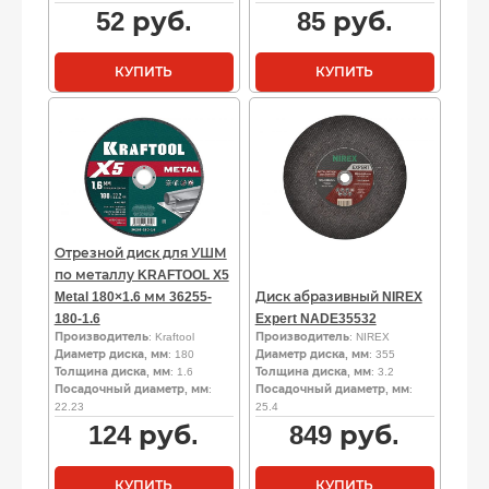
52
руб.
85
руб.
КУПИТЬ
КУПИТЬ
Отрезной диск для УШМ
по металлу KRAFTOOL X5
Metal 180×1.6 мм 36255-
Диск абразивный NIREX
180-1.6
Expert NADE35532
Производитель
: Kraftool
Производитель
: NIREX
Диаметр диска, мм
: 180
Диаметр диска, мм
: 355
Толщина диска, мм
: 1.6
Толщина диска, мм
: 3.2
Посадочный диаметр, мм
:
Посадочный диаметр, мм
:
22.23
25.4
124
руб.
849
руб.
КУПИТЬ
КУПИТЬ