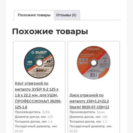
Похожие товары
Отзывы (0)
Похожие товары
Круг отрезной по
металлу ЗУБР X-2 125 x
1.6 x 22.2 мм, для УШМ,
Диск отрезной по
ПРОФЕССИОНАЛ 36200-
металлу 150×1.2×22.2
125-1.6
Sturm! 9020-07-150×12
Производитель
: Зубр
Производитель
: Sturm
Диаметр диска, мм
: 125
Диаметр диска, мм
: 150
Толщина диска, мм
: 1.6
Толщина диска, мм
: 1.2
Посадочный диаметр, мм
:
Посадочный диаметр, мм
:
22.23
22.23