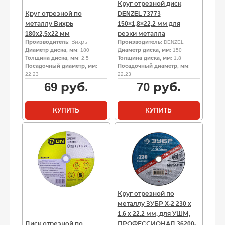
Круг отрезной диск
Круг отрезной по
DENZEL 73773
металлу Вихрь
150×1,8×22,2 мм для
180х2,5х22 мм
резки металла
Производитель
: Вихрь
Производитель
: DENZEL
Диаметр диска, мм
: 180
Диаметр диска, мм
: 150
Толщина диска, мм
: 2.5
Толщина диска, мм
: 1.8
Посадочный диаметр, мм
:
Посадочный диаметр, мм
:
22.23
22.23
69
руб.
70
руб.
КУПИТЬ
КУПИТЬ
Круг отрезной по
металлу ЗУБР X-2 230 x
1.6 x 22.2 мм, для УШМ,
Диск отрезной по
ПРОФЕССИОНАЛ 36200-