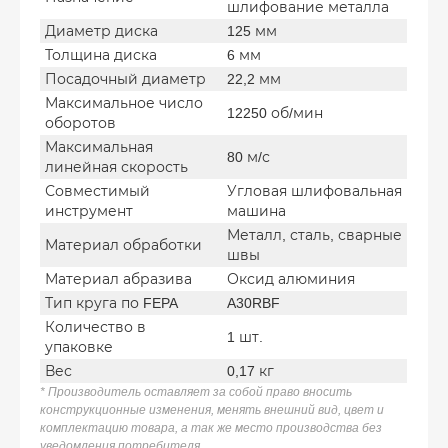
шлифование металла
Диаметр диска
125 мм
Толщина диска
6 мм
Посадочный диаметр
22,2 мм
Максимальное число
12250 об/мин
оборотов
Максимальная
80 м/с
линейная скорость
Совместимый
Угловая шлифовальная
инструмент
машина
Металл, сталь, сварные
Материал обработки
швы
Материал абразива
Оксид алюминия
Тип круга по FEPA
A30RBF
Количество в
1 шт.
упаковке
Вес
0,17 кг
* Производитель оставляет за собой право вносить
конструкционные изменения, менять внешний вид, цвет и
комплектацию товара, а так же место производства без
уведомления потребителя.