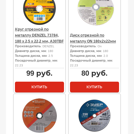
Круг отрезной по
металлу DENZEL 73784,
Диск отрезной по
180 х 2,5 х 22,2 мм, A30TBF
металлу ON 180х2х22мм
Производитель
: DENZEL
Производитель
: On
Диаметр диска, мм
: 180
Диаметр диска, мм
: 180
Толщина диска, мм
: 2.5
Толщина диска, мм
: 2.0
Посадочный диаметр, мм
:
Посадочный диаметр, мм
:
22.23
22.23
99
руб.
80
руб.
КУПИТЬ
КУПИТЬ