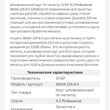
Шлифовальный круг по металлу ЗУБР X-2 Professional
36204-125-6.0 125х6х22,23 предназначен для зачистки
стальных деталей, обработки сварных швов, снятия
заусенцев, окалины и следов коррозии. Диаметр 125 мм
подходит для распространённых угловых шлифовальных
машин, а толщина 6 мм обеспечивает устойчивость круга
при силовой обработке металла.
Модель 36204-125-6.0 рассчитана на установку в УШМ с
посадочным диаметром 22,2 мм и допускает скорость
вращения до 12250 об/мин. Это не отрезной диск по
металлу, а шлифовальный круг для болгарки, который
применяют для грубой зачистки, выравнивания кромок и
подготовки металлических поверхностей; купить диск по
металлу для УШМ в Донецке можно в магазине Вольтмаг.
Технические характеристики
Производитель
ЗУБР
Модель / артикул
36204-125-6.0
Круг шлифовальный
Тип товара
по металлу
Серия
X-2 Professional
Зачистка и
Назначение