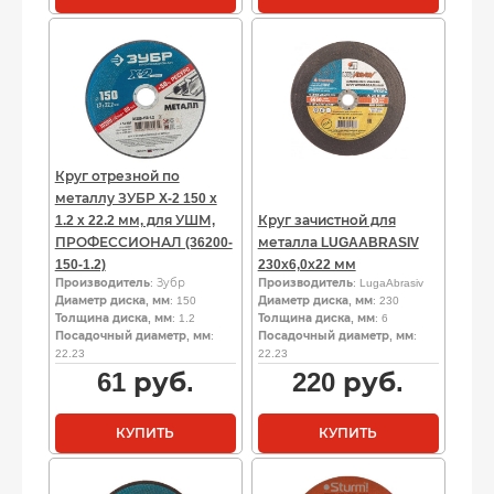
Круг отрезной по
металлу ЗУБР X-2 150 x
1.2 x 22.2 мм, для УШМ,
Круг зачистной для
ПРОФЕССИОНАЛ (36200-
металла LUGAABRASIV
150-1.2)
230х6,0х22 мм
Производитель
: Зубр
Производитель
: LugaAbrasiv
Диаметр диска, мм
: 150
Диаметр диска, мм
: 230
Толщина диска, мм
: 1.2
Толщина диска, мм
: 6
Посадочный диаметр, мм
:
Посадочный диаметр, мм
:
22.23
22.23
61
руб.
220
руб.
КУПИТЬ
КУПИТЬ