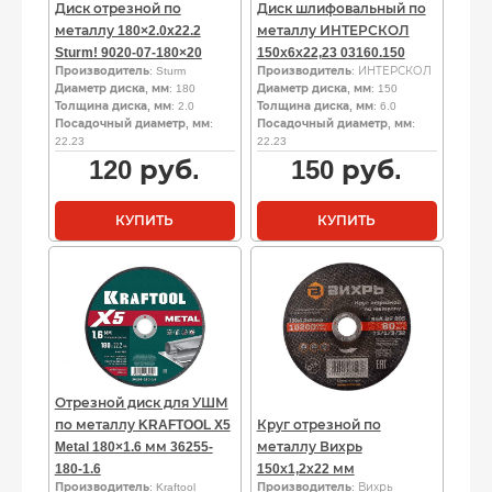
Диск отрезной по
Диск шлифовальный по
металлу 180×2.0x22.2
металлу ИНТЕРСКОЛ
Sturm! 9020-07-180×20
150х6х22,23 03160.150
Производитель
: Sturm
Производитель
: ИНТЕРСКОЛ
Диаметр диска, мм
: 180
Диаметр диска, мм
: 150
Толщина диска, мм
: 2.0
Толщина диска, мм
: 6.0
Посадочный диаметр, мм
:
Посадочный диаметр, мм
:
22.23
22.23
120
руб.
150
руб.
КУПИТЬ
КУПИТЬ
Отрезной диск для УШМ
по металлу KRAFTOOL X5
Круг отрезной по
Metal 180×1.6 мм 36255-
металлу Вихрь
180-1.6
150х1,2х22 мм
Производитель
: Kraftool
Производитель
: Вихрь