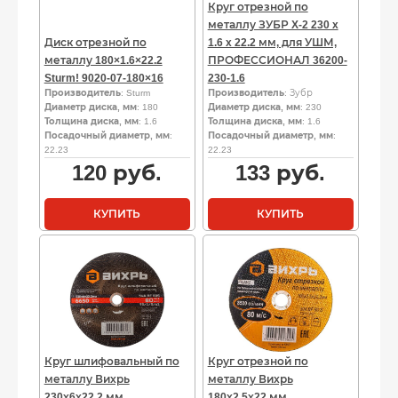
Круг отрезной по
металлу ЗУБР X-2 230 x
Диск отрезной по
1.6 x 22.2 мм, для УШМ,
металлу 180×1.6×22.2
ПРОФЕССИОНАЛ 36200-
Sturm! 9020-07-180×16
230-1.6
Производитель
: Sturm
Производитель
: Зубр
Диаметр диска, мм
: 180
Диаметр диска, мм
: 230
Толщина диска, мм
: 1.6
Толщина диска, мм
: 1.6
Посадочный диаметр, мм
:
Посадочный диаметр, мм
:
22.23
22.23
120
руб.
133
руб.
КУПИТЬ
КУПИТЬ
Круг шлифовальный по
Круг отрезной по
металлу Вихрь
металлу Вихрь
230х6х22,2 мм
180х2,5х22 мм