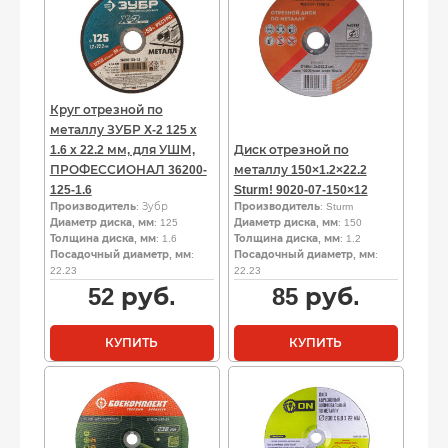
Круг отрезной по
металлу ЗУБР X-2 125 x
1.6 x 22.2 мм, для УШМ,
Диск отрезной по
ПРОФЕССИОНАЛ 36200-
металлу 150×1.2×22.2
125-1.6
Sturm! 9020-07-150×12
Производитель
: Зубр
Производитель
: Sturm
Диаметр диска, мм
: 125
Диаметр диска, мм
: 150
Толщина диска, мм
: 1.6
Толщина диска, мм
: 1.2
Посадочный диаметр, мм
:
Посадочный диаметр, мм
:
22.23
22.23
52
руб.
85
руб.
КУПИТЬ
КУПИТЬ