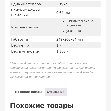
Единица товара
штука
Сечение ножки
0.64 мм
шпильки
шпилькозабивной
пистолет,
Комплектация
упаковка
Габариты
249×206×54 мм
Вес нетто
1 кг
Вес в упаковке
1.385 кг
* Производитель оставляет за собой право вносить
конструкционные изменения, менять внешний вид, цвет и
комплектацию товара, а так же место производства без
уведомления потребителя.
Похожие товары
Отзывы (0)
Похожие товары