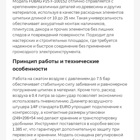
Модель FUBAG P25 F-100152 отлично справляется с
креплением различных деталей из древесины и других
материалов, используя в качестве расходных элементов
шпильки длиной от 10 до 25 мм. Такая универсальность
обеспечивает аккуратный монтаж наличников,
плинтусов, декора и прочих элементов без лишних
следов и повреждений поверхности. Подходит для
мастерских и строительных площадок, где требуется
надежное и быстрое соединение без применения
громоздкого электроинструмента.
Принцип работы и технические
особенности
Работа на сжатом воздухе с давлением до 7.5 бар
обеспечивает стабильную силу забивания и равномерное
погружение шпилек в материал. Кроме того, расход
воздуха в 0.4 литра за один удар позволяет экономично
использовать пневмолинию. Диаметр воздушного
штуцера 1/4F стандарта EURO упрощает подключение к
компрессору, а компактные размеры упаковки
(249×206×54 мм) делают хранение и транспортировку
удобными. Инструмент поставляется в коробке весом
1.385 кг, что гарантирует дополнительную защиту при
перевозке и хранении. Модель оснащена регулировкой