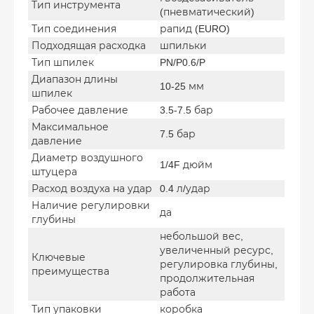
Тип инструмента
(пневматический)
Тип соединения
рапид (EURO)
Подходящая расходка
шпильки
Тип шпилек
PN/P0.6/P
Диапазон длины
10-25 мм
шпилек
Рабочее давление
3.5-7.5 бар
Максимальное
7.5 бар
давление
Диаметр воздушного
1/4F дюйм
штуцера
Расход воздуха на удар
0.4 л/удар
Наличие регулировки
да
глубины
небольшой вес,
увеличенный ресурс,
Ключевые
регулировка глубины,
преимущества
продолжительная
работа
Тип упаковки
коробка