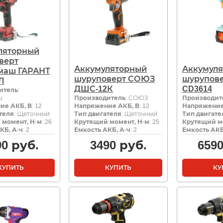
ляторный
верт
Аккумуляторный
Аккумул
маш ГАРАНТ
шуруповерт СОЮЗ
шурупове
Л
ДШС-12К
CD3614
итель
:
ш
Производитель
: СОЮЗ
Производит
ие АКБ, В
: 12
Напряжение АКБ, В
: 12
Напряжение
теля
: Щеточный
Тип двигателя
: Щеточный
Тип двигате
 момент, Н·м
: 26
Крутящий момент, Н·м
: 25
Крутящий м
КБ, А·ч
: 2
Емкость АКБ, А·ч
: 2
Емкость АКБ
90
руб.
3490
руб.
659
КУПИТЬ
КУПИТЬ
КУ