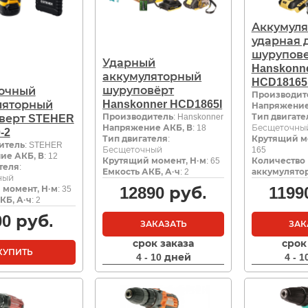
Аккумуля
ударная 
шурупов
Ударный
Hanskonn
аккумуляторный
HCD1816
шуруповёрт
очный
Производит
Hanskonner HCD1865I
ляторный
Напряжение
Производитель
: Hanskonner
Тип двигате
верт STEHER
Напряжение АКБ, В
: 18
Бесщеточны
-2
Тип двигателя
:
Крутящий м
итель
: STEHER
Бесщеточный
165
ие АКБ, В
: 12
Крутящий момент, Н·м
: 65
Количество
теля
:
Емкость АКБ, А·ч
: 2
аккумулято
ный
12890
руб.
1199
 момент, Н·м
: 35
КБ, А·ч
: 2
00
руб.
ЗАКАЗАТЬ
ЗАК
срок заказа
срок
КУПИТЬ
4 - 10 дней
4 - 