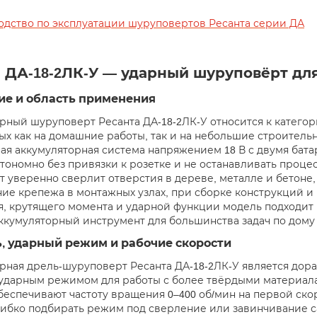
одство по эксплуатации шуруповертов Ресанта серии ДА
 ДА-18-2ЛК-У — ударный шуруповёрт дл
ие и область применения
рный шуруповерт Ресанта ДА-18-2ЛК-У относится к катего
ых как на домашние работы, так и на небольшие строитель
ая аккумуляторная система напряжением 18 В с двумя батар
втономно без привязки к розетке и не останавливать проце
 уверенно сверлит отверстия в дереве, металле и бетоне,
ие крепежа в монтажных узлах, при сборке конструкций и
, крутящего момента и ударной функции модель подходит
ккумуляторный инструмент для большинства задач по дому 
, ударный режим и рабочие скорости
рная дрель-шуруповерт Ресанта ДА-18-2ЛК-У является дор
ударным режимом для работы с более твёрдыми материала
беспечивают частоту вращения 0–400 об/мин на первой скор
гибко подбирать режим под сверление или завинчивание 