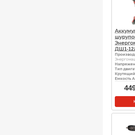
Аккуму
шурупо
Энерго
ДШ1-12
Производ
Энергома
Напряжен
Тип двига
Крутящий
Емкость А
44