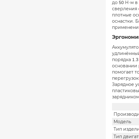
до 50 Н·м 
сверления 
плотные ос
оснастки. 
применения
Эргономик
Аккумулято
удлинённый
порядка 1.
основании 
помогает т
перегрузок
Зарядное ус
пластиковы
зарядником
Производи
Модель
Тип издел
Тип двига