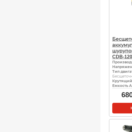
Бесщет
аккуму
шурупо
CDB-120
Производ
Напряжен
Тип двига
Бесщеточ
Крутящий
Емкость А
68