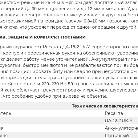
в жестком режиме и 25 Н·м в мягком даёт достаточный запас
отверстий до 30 мм в древесине и до 12 мм в металле. Уд
нования, а реверс облегчает выкручивание шурупов и бе
Быстрозажимной патрон диапазоном 0.8–10 мм позволяет оп
 ключа, что ускоряет переход от одной операции к другой.
а, защита и комплект поставки
рный шуруповерт Ресанта ДА-18-2ЛК-У спроектирован с уч
 корпус и прорезиненная рукоятка обеспечивают уверенный
3 кг делает работу менее утомительной. Аккумуляторы тип
рукоятки, быстро меняются и не разбалтываются при вибра
очно позиционировать биту или сверло при недостаточном
 и тормоз двигателя при отпускании кнопки пуска повышаю
тройство от сети 220–230 В ~ 50 Гц восстанавливает ёмкос
й кейс облегчает транспортировку и хранение шуруповёрт
, что особенно удобно при выезде на объекты.
Технические характеристи
тель
Ресанта
ДА-18-2ЛК-У
ия
Аккумуляторн
теля
Щеточный