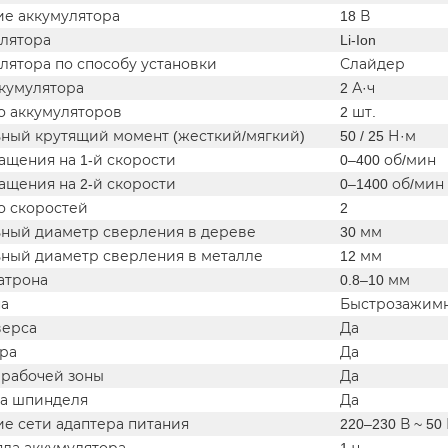
е аккумулятора
18 В
улятора
Li-Ion
лятора по способу установки
Слайдер
ккумулятора
2 А·ч
о аккумуляторов
2 шт.
ный крутящий момент (жесткий/мягкий)
50 / 25 Н·м
ащения на 1-й скорости
0–400 об/мин
ащения на 2-й скорости
0–1400 об/мин
о скоростей
2
ный диаметр сверления в дереве
30 мм
ный диаметр сверления в металле
12 мм
атрона
0.8–10 мм
на
Быстрозажим
верса
Да
ра
Да
 рабочей зоны
Да
а шпинделя
Да
е сети адаптера питания
220–230 В ~ 50 