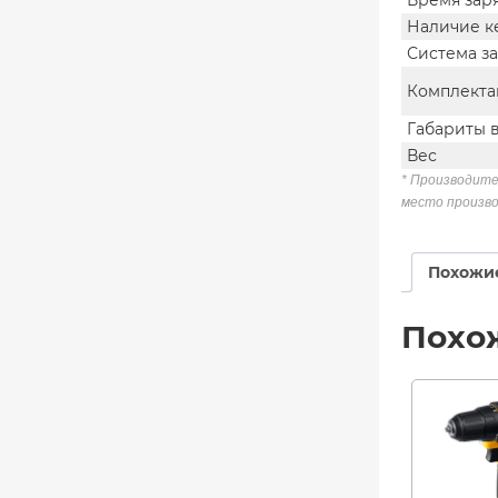
Время зар
Наличие к
Система за
Комплекта
Габариты 
Вес
* Производите
место произво
Похожи
Похо