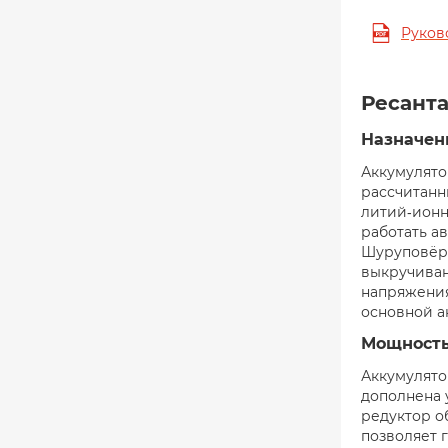
Руков
Ресанта
Назначен
Аккумулято
рассчитанн
литий-ионн
работать а
Шуруповёрт
выкручиван
напряжения
основной а
Мощность
Аккумулято
дополнена 
редуктор о
позволяет 