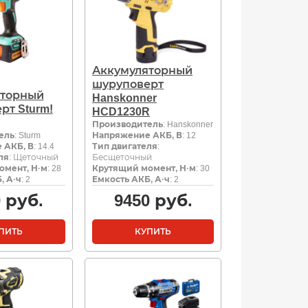
Аккумуляторный
шуруповерт
яторный
Hanskonner
рт Sturm!
HCD1230R
Производитель
: Hanskonner
ель
: Sturm
Напряжение АКБ, В
: 12
 АКБ, В
: 14.4
Тип двигателя
:
ля
: Щеточный
Бесщеточный
омент, Н·м
: 28
Крутящий момент, Н·м
: 30
, А·ч
: 2
Емкость АКБ, А·ч
: 2
0
руб.
9450
руб.
ПИТЬ
КУПИТЬ