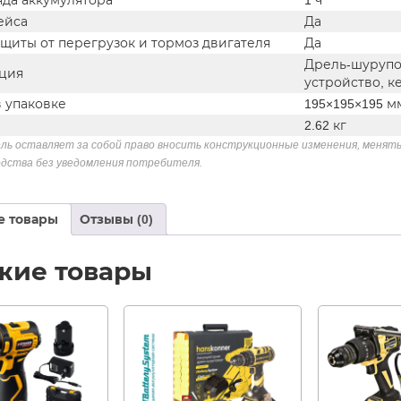
яда аккумулятора
1 ч
ейса
Да
щиты от перегрузок и тормоз двигателя
Да
Дрель-шурупов
ция
устройство, к
в упаковке
195×195×195 м
2.62 кг
ль оставляет за собой право вносить конструкционные изменения, менять
дства без уведомления потребителя.
е товары
Отзывы (0)
жие товары