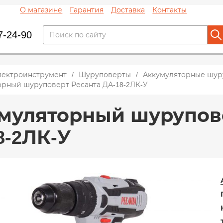
О магазине
Гарантия
Доставка
Контакты
7-24-90
лектроинструмент
Шуруповерты
Аккумуляторные шур
орный шуруповерт Ресанта ДА-18-2ЛК-У
муляторный шурупов
8-2ЛК-У