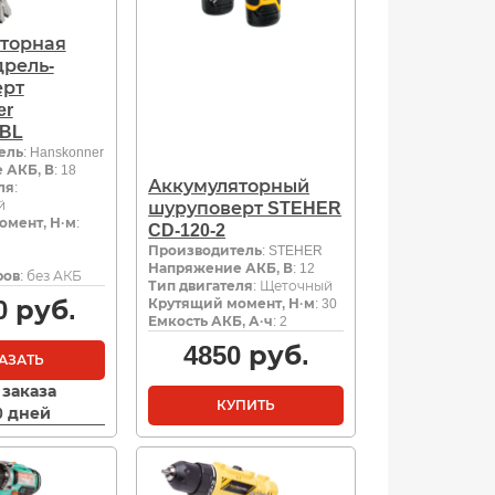
торная
дрель-
ерт
er
5BL
ель
: Hanskonner
 АКБ, В
: 18
Аккумуляторный
ля
:
й
шуруповерт STEHER
омент, Н·м
:
CD-120-2
Производитель
: STEHER
Напряжение АКБ, В
: 12
ров
: без АКБ
Тип двигателя
: Щеточный
0
руб.
Крутящий момент, Н·м
: 30
Емкость АКБ, А·ч
: 2
4850
руб.
АЗАТЬ
 заказа
КУПИТЬ
10 дней