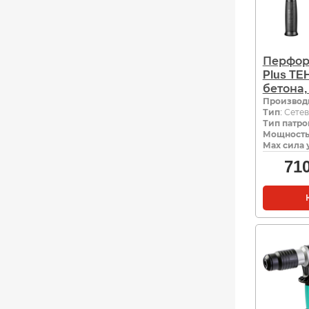
Перфор
Plus TE
бетона,
Производ
Тип
: Сете
Тип патро
Мощность,
Мах сила 
71