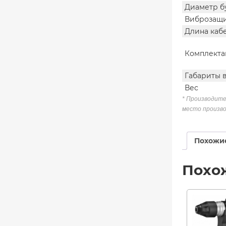
Диаметр б
Виброзащ
Длина каб
Комплекта
Габариты 
Вес
* Производите
место произво
Похожи
Похо