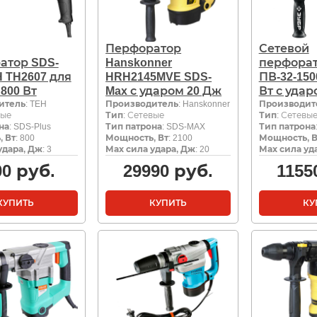
Перфоратор
Сетевой
атор SDS-
Hanskonner
перфорат
H TH2607 для
HRH2145MVE SDS-
ПВ-32-150
 800 Вт
Max с ударом 20 Дж
Вт с удар
итель
: TEH
Производитель
: Hanskonner
Производит
вые
Тип
: Сетевые
Тип
: Сетевы
на
: SDS-Plus
Тип патрона
: SDS-MAX
Тип патрона
 Вт
: 800
Мощность, Вт
: 2100
Мощность, В
удара, Дж
: 3
Мах сила удара, Дж
: 20
Мах сила уд
00
руб.
29990
руб.
1155
КУПИТЬ
КУПИТЬ
КУ