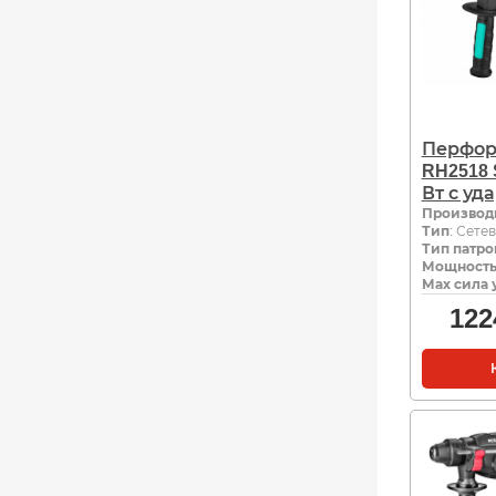
Перфор
RH2518 
Вт с уд
Производ
Тип
: Сете
Тип патро
Мощность,
Мах сила 
122