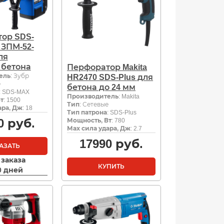
ор SDS-
 ЗПМ-52-
ля
 бетона
Перфоратор Makita
ель
: Зубр
HR2470 SDS-Plus для
е
бетона до 24 мм
: SDS-MAX
Производитель
: Makita
т
: 1500
Тип
: Сетевые
ара, Дж
: 18
Тип патрона
: SDS-Plus
0
руб.
Мощность, Вт
: 780
Мах сила удара, Дж
: 2.7
17990
руб.
АЗАТЬ
 заказа
КУПИТЬ
10 дней