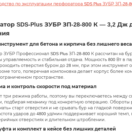
одство по эксплуатации перфоратора SDS Plus ЗУБР ЗП-28-
тор SDS-Plus ЗУБР ЗП-28-800 К — 3,2 Дж 
ния
нструмент для бетона и кирпича без лишнего веса
 ЗУБР Профессионал SDS Plus ЗП-28-800 К рассчитан на бу
ы управляемость и стабильная отдача. Мощность 800 Вт в па
роходить отверстия буром до 28 мм, при этом инструмент о
роме того, поперечная компоновка делает корпус более ко
в ограниченном пространстве.
а и контроль скорости под материал
т три режима работы, поэтому вы переключаетесь между 
, подбирая механику под конкретную операцию. Обороты ре
ать» старт отверстия и не срывать бур на гладкой поверхно
астота ударов до 4800 уд/мин поддерживает хороший темп,
ерийных отверстиях и длительном штроблении.
уфта и комплект в кейсе без лишних деталей