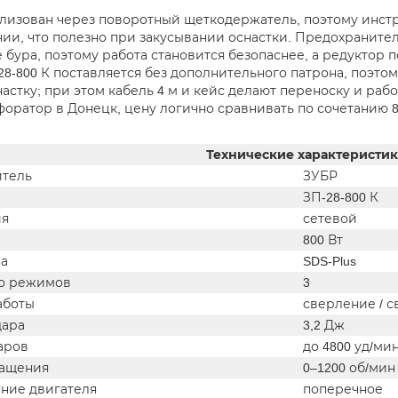
лизован через поворотный щеткодержатель, поэтому инстр
ии, что полезно при закусывании оснастки. Предохранител
 бура, поэтому работа становится безопаснее, а редуктор 
28-800 К поставляется без дополнительного патрона, поэт
настку; при этом кабель 4 м и кейс делают переноску и раб
оратор в Донецк, цену логично сравнивать по сочетанию 800
Технические характеристи
тель
ЗУБР
ЗП-28-800 К
ия
сетевой
800 Вт
на
SDS-Plus
о режимов
3
аботы
сверление / с
дара
3,2 Дж
аров
до 4800 уд/ми
ращения
0–1200 об/мин
ние двигателя
поперечное