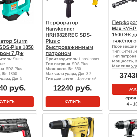
Перфорат
Перфоратор
Max ЗУБР
Hanskonner
1500 ЭК д
HRH0828REC SDS-
тяжёлого
атор Sturm
Plus с
Производит
SDS-Plus 1850
быстрозажимным
Тип
: Сетевы
аром 7 Дж
патроном
Тип патрона
итель
: Sturm
Производитель
: Hanskonner
Мощность, В
вые
Тип патрона
: SDS-Plus
Мах сила уд
на
: SDS-Plus
Мощность, Вт
: 850
3743
 Вт
: 1850
Мах сила удара, Дж
: 3.2
удара, Дж
: 5
Тип двигателя
: Щеточный
40
руб.
12240
руб.
ЗАК
срок
КУПИТЬ
КУПИТЬ
4 - 