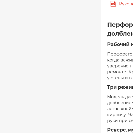
Руков
Перфора
долбле
Рабочий и
Перфоратор
когда важн
уверенно п
ремонте. К
у стены и 
Три режим
Модель даё
долблением
легче «пойм
кирпичу. Ч
руки при с
Реверс, м