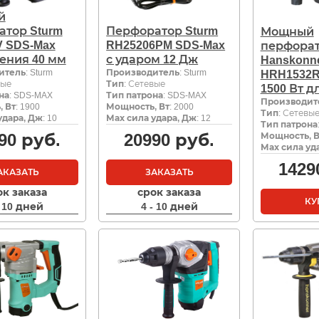
й
атор Sturm
Перфоратор Sturm
Мощный
V SDS-Max
RH25206PM SDS-Max
перфора
ения 40 мм
с ударом 12 Дж
Hanskonn
итель
: Sturm
Производитель
: Sturm
HRH1532R
вые
Тип
: Сетевые
1500 Вт д
на
: SDS-MAX
Тип патрона
: SDS-MAX
Производит
 Вт
: 1900
Мощность, Вт
: 2000
Тип
: Сетевы
удара, Дж
: 10
Мах сила удара, Дж
: 12
Тип патрона
90
руб.
20990
руб.
Мощность, В
Мах сила уд
1429
АКАЗАТЬ
ЗАКАЗАТЬ
ок заказа
срок заказа
КУ
- 10 дней
4 - 10 дней