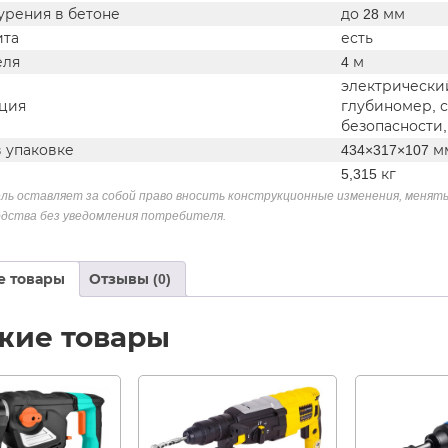
урения в бетоне
до 28 мм
ита
есть
еля
4 м
электрически
ция
глубиномер, с
безопасности,
в упаковке
434×317×107 м
5,315 кг
ль оставляет за собой право вносить конструкционные изменения, менять
дства без уведомления потребителя.
е товары
Отзывы (0)
жие товары