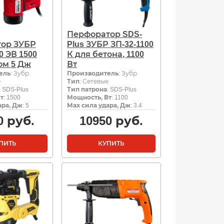
Перфоратор SDS-
ор ЗУБР
Plus ЗУБР ЗП-32-1100
0 ЭВ 1500
К для бетона, 1100
ом 5 Дж
Вт
ель
: Зубр
Производитель
: Зубр
е
Тип
: Сетевые
: SDS-Plus
Тип патрона
: SDS-Plus
т
: 1500
Мощность, Вт
: 1100
ара, Дж
: 5
Мах сила удара, Дж
: 3.4
0
руб.
10950
руб.
ПИТЬ
КУПИТЬ