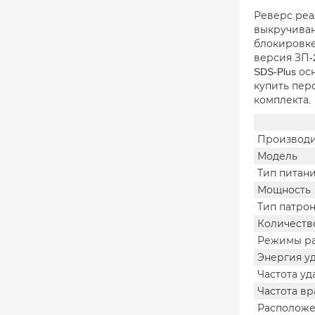
Реверс реа
выкручиван
блокировке
версия ЗП-
SDS-Plus ос
купить перф
комплекта.
Производи
Модель
Тип питан
Мощность
Тип патро
Количеств
Режимы р
Энергия у
Частота уд
Частота в
Расположе