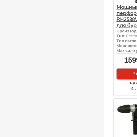
Мощны
перфор
RH2538
для бур
Производ
Тип
: Сете
Тип патро
Мощность,
Мах сила 
159
З
ср
4 