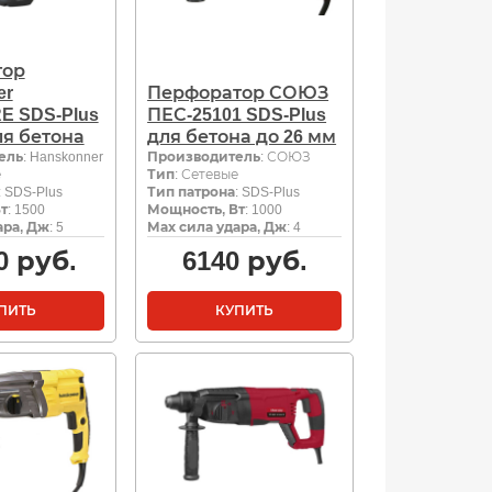
тор
er
Перфоратор СОЮЗ
E SDS-Plus
ПЕС-25101 SDS-Plus
ля бетона
для бетона до 26 мм
ель
: Hanskonner
Производитель
: СОЮЗ
е
Тип
: Сетевые
: SDS-Plus
Тип патрона
: SDS-Plus
т
: 1500
Мощность, Вт
: 1000
ара, Дж
: 5
Мах сила удара, Дж
: 4
0
руб.
6140
руб.
ПИТЬ
КУПИТЬ