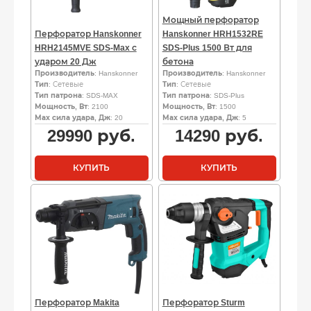
Мощный перфоратор
Перфоратор Hanskonner
Hanskonner HRH1532RE
HRH2145MVE SDS-Max с
SDS-Plus 1500 Вт для
ударом 20 Дж
бетона
Производитель
: Hanskonner
Производитель
: Hanskonner
Тип
: Сетевые
Тип
: Сетевые
Тип патрона
: SDS-MAX
Тип патрона
: SDS-Plus
Мощность, Вт
: 2100
Мощность, Вт
: 1500
Мах сила удара, Дж
: 20
Мах сила удара, Дж
: 5
29990
руб.
14290
руб.
КУПИТЬ
КУПИТЬ
Перфоратор Makita
Перфоратор Sturm