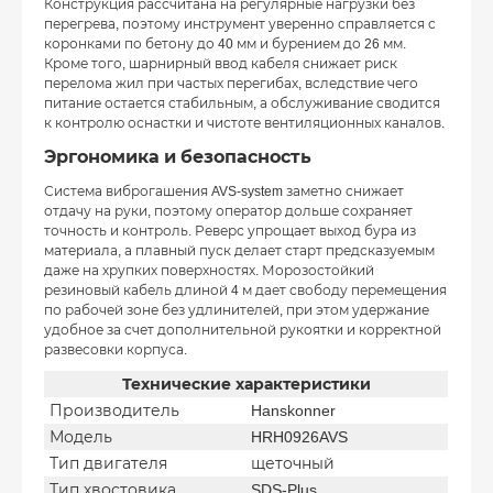
Конструкция рассчитана на регулярные нагрузки без
перегрева, поэтому инструмент уверенно справляется с
коронками по бетону до 40 мм и бурением до 26 мм.
Кроме того, шарнирный ввод кабеля снижает риск
перелома жил при частых перегибах, вследствие чего
питание остается стабильным, а обслуживание сводится
к контролю оснастки и чистоте вентиляционных каналов.
Эргономика и безопасность
Система виброгашения AVS-system заметно снижает
отдачу на руки, поэтому оператор дольше сохраняет
точность и контроль. Реверс упрощает выход бура из
материала, а плавный пуск делает старт предсказуемым
даже на хрупких поверхностях. Морозостойкий
резиновый кабель длиной 4 м дает свободу перемещения
по рабочей зоне без удлинителей, при этом удержание
удобное за счет дополнительной рукоятки и корректной
развесовки корпуса.
Технические характеристики
Производитель
Hanskonner
Модель
HRH0926AVS
Тип двигателя
щеточный
Тип хвостовика
SDS-Plus