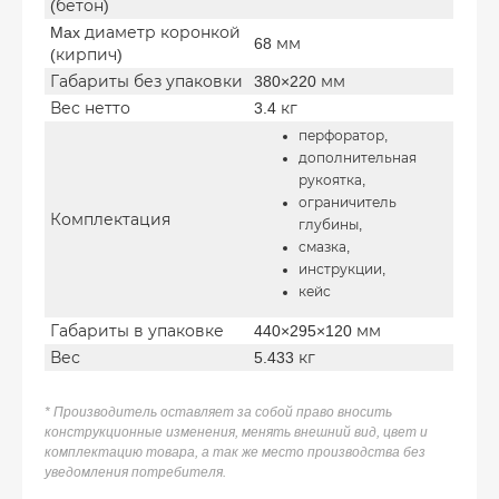
(бетон)
Max диаметр коронкой
68 мм
(кирпич)
Габариты без упаковки
380×220 мм
Вес нетто
3.4 кг
перфоратор,
дополнительная
рукоятка,
ограничитель
Комплектация
глубины,
смазка,
инструкции,
кейс
Габариты в упаковке
440×295×120 мм
Вес
5.433 кг
* Производитель оставляет за собой право вносить
конструкционные изменения, менять внешний вид, цвет и
комплектацию товара, а так же место производства без
уведомления потребителя.