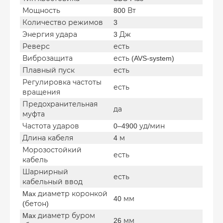
Мощность
800 Вт
Количество режимов
3
Энергия удара
3 Дж
Реверс
есть
Виброзащита
есть (AVS-system)
Плавный пуск
есть
Регулировка частоты
есть
вращения
Предохранительная
да
муфта
Частота ударов
0–4900 уд/мин
Длина кабеля
4 м
Морозостойкий
есть
кабель
Шарнирный
есть
кабельный ввод
Max диаметр коронкой
40 мм
(бетон)
Max диаметр буром
26 мм