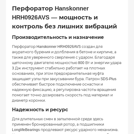
Перфоратор Hanskonner
HRH0926AVS — мощность и
контроль без лишних вибраций
Производительность и назначение
Перфоратор Hanskonner HRH0926AVS создан для
акуратного бурения и долбления в бетоне и кирпиче, а
также для уверенного сверления с ударом. Благодаря
щеточному двигателю мощностью 800 Вт и энергии удара
3 Дж инструмент стабильно работает на плотных
основаниях, при этом предохранительная муфта
защищает узлы при закусывании бура. Патрон SDS-Plus
обеспечивает быстрое подключение оснастки и
надежную фиксацию, а регулировка частоты вращения
помогает точно дозировать скорость под материал и
диаметр коронки.
Надежность и ресурс
Для длительных смен в запыленной среде здесь
применен бронированный ротор, а подшипники
LonglifeBearings продлевают ресурс ударного механизма.