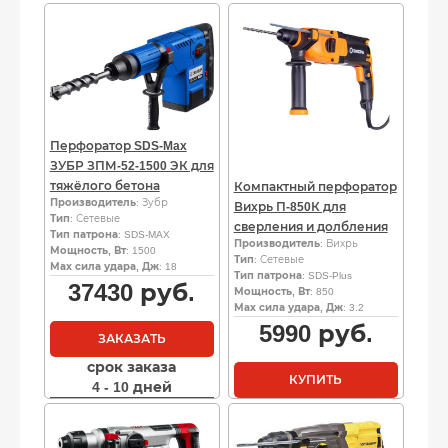
Перфоратор SDS-Max
ЗУБР ЗПМ-52-1500 ЭК для
тяжёлого бетона
Компактный перфоратор
Производитель
: Зубр
Вихрь П-850К для
Тип
: Сетевые
сверления и долбления
Тип патрона
: SDS-MAX
Производитель
: Вихрь
Мощность, Вт
: 1500
Тип
: Сетевые
Мах сила удара, Дж
: 18
Тип патрона
: SDS-Plus
37430
руб.
Мощность, Вт
: 850
Мах сила удара, Дж
: 3.2
5990
руб.
ЗАКАЗАТЬ
срок заказа
КУПИТЬ
4 - 10 дней