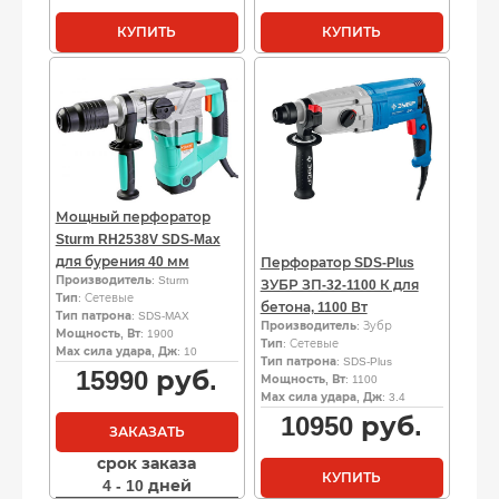
КУПИТЬ
КУПИТЬ
Мощный перфоратор
Sturm RH2538V SDS-Max
для бурения 40 мм
Перфоратор SDS-Plus
Производитель
: Sturm
ЗУБР ЗП-32-1100 К для
Тип
: Сетевые
бетона, 1100 Вт
Тип патрона
: SDS-MAX
Производитель
: Зубр
Мощность, Вт
: 1900
Тип
: Сетевые
Мах сила удара, Дж
: 10
Тип патрона
: SDS-Plus
15990
руб.
Мощность, Вт
: 1100
Мах сила удара, Дж
: 3.4
10950
руб.
ЗАКАЗАТЬ
срок заказа
КУПИТЬ
4 - 10 дней