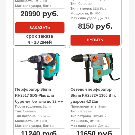
Мощность, Вт
: 2000
Тип
: Сетевые
Мах сила удара, Дж
: 12
Тип патрона
: SDS-Plus
20990
руб.
Мощность, Вт
: 800
Мах сила удара, Дж
: 3.2
8150
руб.
ЗАКАЗАТЬ
срок заказа
КУПИТЬ
4 - 10 дней
Перфоратор Sturm
Сетевой перфоратор
RH2517 SDS-Plus для
Sturm RH2532V 1300 Вт с
бурения бетона до 32 мм
ударом 4,3 Дж
Производитель
: Sturm
Производитель
: Sturm
Тип
: Сетевые
Тип
: Сетевые
Тип патрона
: SDS-Plus
Тип патрона
: SDS-Plus
Мощность, Вт
: 1700
Мощность, Вт
: 1300
Мах сила удара, Дж
: 4.3
Мах сила удара, Дж
: 4.3
11240
руб.
11650
руб.