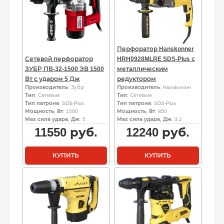
Перфоратор Hanskonner
Сетевой перфоратор
HRH0928MLRE SDS-Plus с
ЗУБР ПВ-32-1500 ЭВ 1500
металлическим
Вт с ударом 5 Дж
редуктором
Производитель
: Зубр
Производитель
: Hanskonner
Тип
: Сетевые
Тип
: Сетевые
Тип патрона
: SDS-Plus
Тип патрона
: SDS-Plus
Мощность, Вт
: 1500
Мощность, Вт
: 850
Мах сила удара, Дж
: 5
Мах сила удара, Дж
: 3,2
11550
руб.
12240
руб.
КУПИТЬ
КУПИТЬ