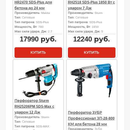
HR2470 SDS-Plus для
RH2518 SDS-Plus 1850 Вт с
бетона до 24 мм
ударом 7 Дж
Производитель
: Makita
Производитель
: Sturm
Тип
: Сетевые
Тип
: Сетевые
Тип патрона
: SDS-Plus
Тип патрона
: SDS-Plus
Мощность, Вт
: 780
Мощность, Вт
: 1850
Мах сила удара, Дж
: 2.7
Мах сила удара, Дж
: 5
17990
руб.
12240
руб.
КУПИТЬ
КУПИТЬ
Перфоратор Sturm
RH25206PM SDS-Max с
ударом 12 Дж
Перфоратор ЗУБР
Производитель
: Sturm
Профессионал ЗП-28-800
Тип
: Сетевые
КМ для бетона 28 мм
Тип патрона
: SDS-MAX
Производитель
: Зубр