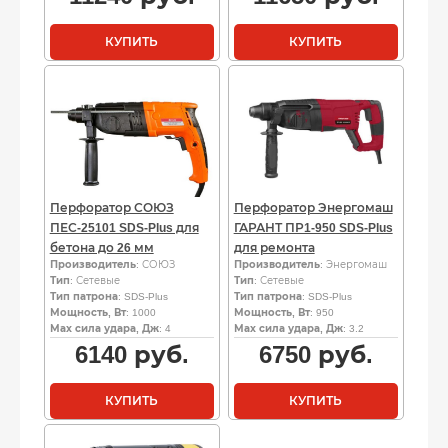
КУПИТЬ
КУПИТЬ
Перфоратор СОЮЗ
Перфоратор Энергомаш
ПЕС-25101 SDS-Plus для
ГАРАНТ ПР1-950 SDS-Plus
бетона до 26 мм
для ремонта
Производитель
: СОЮЗ
Производитель
: Энергомаш
Тип
: Сетевые
Тип
: Сетевые
Тип патрона
: SDS-Plus
Тип патрона
: SDS-Plus
Мощность, Вт
: 1000
Мощность, Вт
: 950
Мах сила удара, Дж
: 4
Мах сила удара, Дж
: 3.2
6140
руб.
6750
руб.
КУПИТЬ
КУПИТЬ