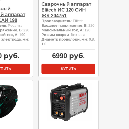
Сварочный аппарат
рный
Elitech ИС 120 СИН
й аппарат
ЖК 204751
САИ 190
Производитель
: Elitech
ель
: Ресанта
Входное напряжение, В
: 220
пряжение, В
: 220
Максимальный ток, А
: 120
ый ток, А
: 190
Режим сварки
: без газа
 электрода, мм
:
Диаметр проволоки, мм
: 0.8,
1.0
0
руб.
6990
руб.
УПИТЬ
КУПИТЬ