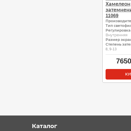
Хамелеон
затемнение
11069
Производит
Тип светофи
Регулировка
Внутренняя
Размер экран
Степень зате
8, 9-13
765
КУ
Каталог