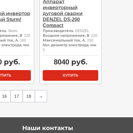
Аппарат
инверторный
й инвертор
дуговой сварки
й Sturm!
DENZEL DS-200
Compact
ель
: Sturm
Производитель
: DENZEL
пряжение, В
: 220
Входное напряжение, В
: 220
ый ток, А
: 160
Максимальный ток, А
: 200
 электрода, мм
:
Max диаметр электрода, мм
:
5
0
руб.
8040
руб.
УПИТЬ
КУПИТЬ
16
17
18
→
Наши контакты