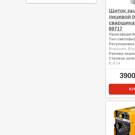
Щиток за
лицевой (
сварщика
89717
Производит
Тип светофи
Регулировка
Внешняя, Вн
Размер экран
Степень зате
8, 9-14
390
КУ