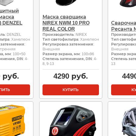
щитный
маска
Маска сварщика
) DENZEL
NIREX NWM 10 PRO
Сварочна
REAL COLOR
Ресанта 
ель
: DENZEL
Производитель
: NIREX
Производит
льтра
: Хамелеон
Тип светофильтра
: Хамелеон
Тип светофи
 затемнения
:
Регулировка затемнения
:
Регулировк
утренняя
Внешняя
Внешняя
а, мм
: 100×50
Размер экрана, мм
: 100х96
Размер экра
мнения, DIN
: 4-
Степень затемнения, DIN
: 4-
Степень зат
8, 9-13
13
0
руб.
4290
руб.
449
ПИТЬ
КУПИТЬ
К