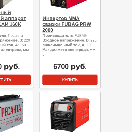
рный
й аппарат
Инвертор MMA
САИ 160К
сварки FUBAG PRW
2000
ель
: Ресанта
Производитель
: FUBAG
пряжение, В
: 220
Входное напряжение, В
: 220
ый ток, А
: 160
Максимальный ток, А
: 220
 электрода, мм
:
Max диаметр электрода, мм
:
5
0
руб.
6700
руб.
УПИТЬ
КУПИТЬ