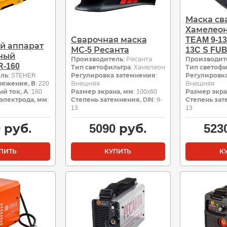
Маска с
Хамелеон
Сварочная маска
TEAM 9-13
й аппарат
МС-5 Ресанта
13C S FU
ный
Производитель
: Ресанта
Производит
R-160
Тип светофильтра
: Хамелеон
Тип светофи
ель
: STEHER
Регулировка затемнения
:
Регулировк
ряжение, В
: 220
Внешняя
Внешняя
й ток, А
: 160
Размер экрана, мм
: 100х60
Размер экра
электрода, мм
:
Степень затемнения, DIN
: 9-
Степень зат
13
13
0
руб.
5090
руб.
523
ПИТЬ
КУПИТЬ
К