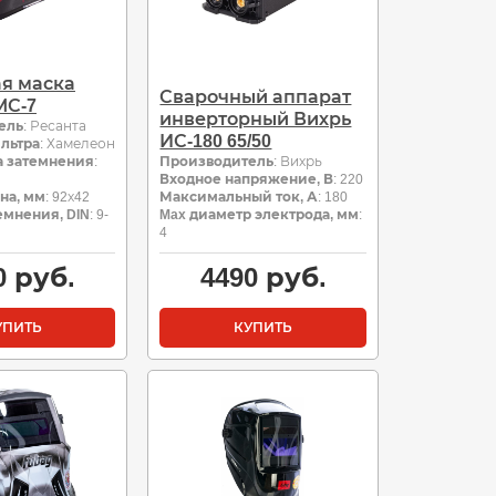
я маска
Сварочный аппарат
МС-7
инверторный Вихрь
ель
: Ресанта
ИС-180 65/50
льтра
: Хамелеон
а затемнения
:
Производитель
: Вихрь
Входное напряжение, В
: 220
на, мм
: 92х42
Максимальный ток, А
: 180
емнения, DIN
: 9-
Max диаметр электрода, мм
:
4
0
руб.
4490
руб.
УПИТЬ
КУПИТЬ