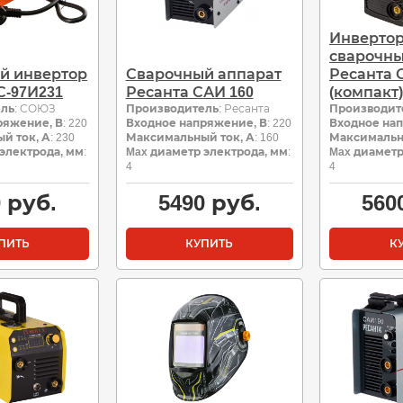
Инверто
сварочны
й инвертор
Сварочный аппарат
Ресанта 
-97И231
Ресанта САИ 160
(компакт)
ель
: СОЮЗ
Производитель
: Ресанта
Производит
ряжение, В
: 220
Входное напряжение, В
: 220
Входное на
й ток, А
: 230
Максимальный ток, А
: 160
Максимальн
электрода, мм
:
Max диаметр электрода, мм
:
Max диаметр
4
4
0
руб.
5490
руб.
560
ПИТЬ
КУПИТЬ
К