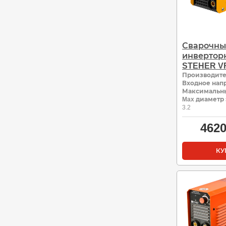
Сварочны
инвертор
STEHER V
Производит
Входное нап
Максимальны
Max диаметр 
3.2
462
КУ