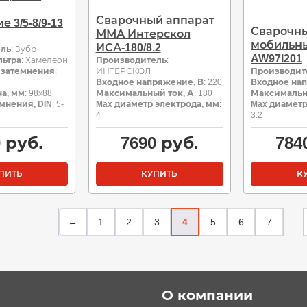
Сварочный аппарат
 3/5-8/9-13
Сварочны
ММА Интерскол
мобильны
ИСА-180/8.2
ель
: Зубр
AW97I201
льтра
: Хамелеон
Производитель
:
 затемнения
:
ИНТЕРСКОЛ
Производит
Входное напряжение, В
: 220
Входное на
а, мм
: 98х88
Максимальный ток, А
: 180
Максимальн
мнения, DIN
: 5-
Max диаметр электрода, мм
:
Max диаметр
4
3.2
0
руб.
7690
руб.
784
ПИТЬ
КУПИТЬ
К
←
1
2
3
4
5
6
7
…
О компании