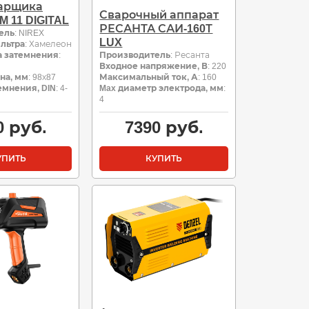
варщика
Сварочный аппарат
 11 DIGITAL
РЕСАНТА САИ-160Т
ель
: NIREX
LUX
льтра
: Хамелеон
а затемнения
:
Производитель
: Ресанта
Входное напряжение, В
: 220
на, мм
: 98х87
Максимальный ток, А
: 160
емнения, DIN
: 4-
Max диаметр электрода, мм
:
4
0
руб.
7390
руб.
УПИТЬ
КУПИТЬ