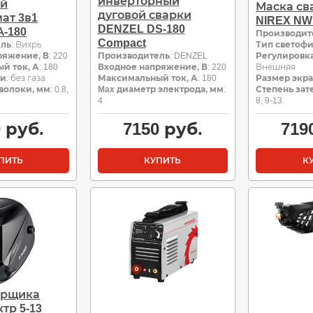
инверторный
ый
Маска с
дуговой сварки
ат 3в1
NIREX NWM
DENZEL DS-180
-180
Производит
Compact
ель
: Вихрь
Тип светофи
ряжение, В
: 220
Производитель
: DENZEL
Регулировк
й ток, А
: 180
Входное напряжение, В
: 220
Внешняя
ки
: без газа
Максимальный ток, А
: 180
Размер экра
волоки, мм
: 0.8,
Max диаметр электрода, мм
:
Степень зат
4
8, 9-13
0
руб.
7150
руб.
719
ПИТЬ
КУПИТЬ
К
арщика
тр 5-13