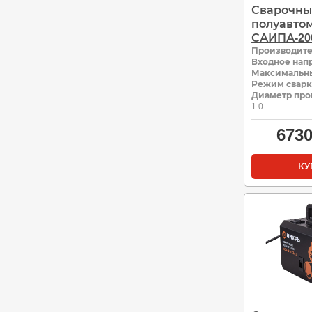
Сварочн
полуавтом
САИПА-200
Производит
Входное нап
Максимальны
Режим свар
Диаметр про
1.0
673
КУ