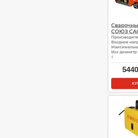
Сварочны
СОЮЗ САС
Производит
Входное нап
Максимальны
Max диаметр 
4
544
КУ