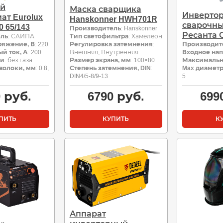
ый
Маска сварщика
Инверто
ат Eurolux
Hanskonner HWH701R
сварочны
 65/143
Производитель
: Hanskonner
Ресанта 
ель
: САИПА
Тип светофильтра
: Хамелеон
ряжение, В
: 220
Регулировка затемнения
:
Производит
й ток, А
: 200
Внешняя, Внутренняя
Входное на
ки
: без газа
Размер экрана, мм
: 100×80
Максимальн
волоки, мм
: 0.8,
Степень затемнения, DIN
:
Max диаметр
DIN4/5-8/9-13
5
0
руб.
6790
руб.
699
ПИТЬ
КУПИТЬ
К
Аппарат