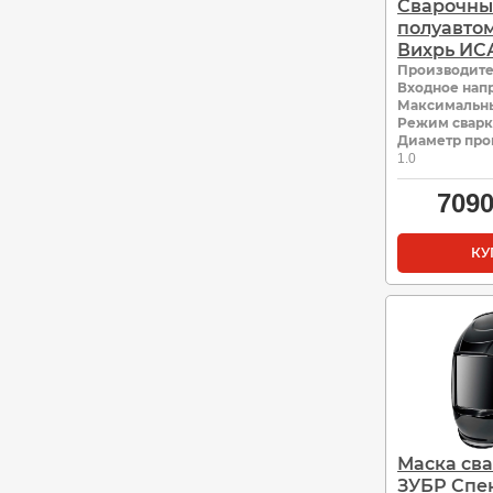
Сварочн
полуавтом
Вихрь ИСА
Производит
Входное нап
Максимальны
Режим свар
Диаметр про
1.0
709
КУ
Маска св
ЗУБР Спек