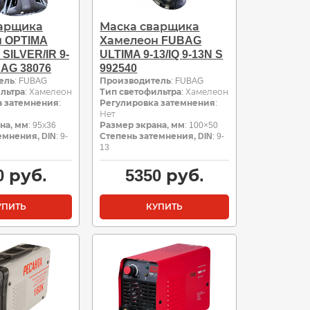
варщика
Маска сварщика
 OPTIMA
Хамелеон FUBAG
 SILVER/IR 9-
ULTIMA 9-13/IQ 9-13N S
BAG 38076
992540
ель
: FUBAG
Производитель
: FUBAG
льтра
: Хамелеон
Тип светофильтра
: Хамелеон
а затемнения
:
Регулировка затемнения
:
Нет
на, мм
: 95х36
Размер экрана, мм
: 100×50
емнения, DIN
: 9-
Степень затемнения, DIN
: 9-
13
0
руб.
5350
руб.
УПИТЬ
КУПИТЬ