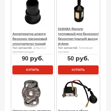
010048A Фильтр
Амортизатор штанги
топливный для бензокос/
бензокос (резиновый
бензопил (малый) выход
уплотнитель) тонкий
d=4mm
Тип запчастей
: Штанги и
Тип запчастей
: Топливная
комплектующие
система
90
руб.
50
руб.
КУПИТЬ
КУПИТЬ
Ответная часть стартера
Зажигание в сборе