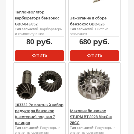
Теплоизолятор
карбюратора бензокос
Зажигание в сборе
GBC-043/052
бензокос GBC-026
Тип запчастей
: Карбюраторы
Тип запчастей
: Система
и комплектующие
зажигания
80
руб.
680
руб.
КУПИТЬ
КУПИТЬ
103322 Ремонтный набор
редуктора бензокос
Маховик бензокос
(шестерни) под вал 7
STURM BT 8928 MaxCut
шлицов
28СС
Тип запчастей
: Редукторы и
Тип запчастей
: Редукторы и
элементы сцепления
элементы сцепления