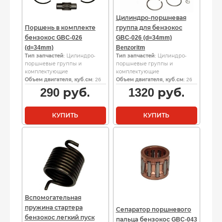
Цилиндро-поршневая
Поршень в комплекте
группа для бензокос
бензокос GBC-026
GBC-026 (d=34mm)
(d=34mm)
Benzoritm
Тип запчастей
: Цилиндро-
Тип запчастей
: Цилиндро-
поршневые группы и
поршневые группы и
комплектующие
комплектующие
Объем двигателя, куб.см
: 26
Объем двигателя, куб.см
: 26
290
руб.
1320
руб.
КУПИТЬ
КУПИТЬ
Вспомогательная
пружина стартера
Сепаратор поршневого
бензокос легкий пуск
пальца бензокос GBC-043