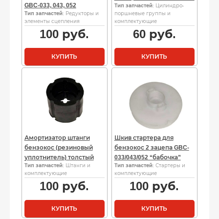
GBC-033, 043, 052
Тип запчастей
: Цилиндро-
Тип запчастей
: Редукторы и
поршневые группы и
элементы сцепления
комплектующие
100
руб.
60
руб.
КУПИТЬ
КУПИТЬ
Амортизатор штанги
Шкив стартера для
бензокос (резиновый
бензокос 2 зацепа GBC-
уплотнитель) толстый
033/043/052 “бабочка”
Тип запчастей
: Штанги и
Тип запчастей
: Стартеры и
комплектующие
комплектующие
100
руб.
100
руб.
КУПИТЬ
КУПИТЬ