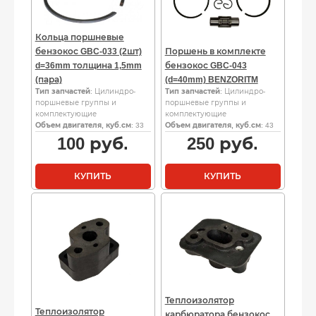
Кольца поршневые
бензокос GBC-033 (2шт)
Поршень в комплекте
d=36mm толщина 1,5mm
бензокос GBC-043
(пара)
(d=40mm) BENZORITM
Тип запчастей
: Цилиндро-
Тип запчастей
: Цилиндро-
поршневые группы и
поршневые группы и
комплектующие
комплектующие
Объем двигателя, куб.см
: 33
Объем двигателя, куб.см
: 43
100
руб.
250
руб.
КУПИТЬ
КУПИТЬ
Теплоизолятор
Теплоизолятор
карбюратора бензокос