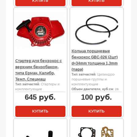
КУПИТЬ
КУПИТЬ
Кольца поршневые
бензокос GBC-026 (2шт)
Стартер для бензокос с
d=34mm толщина 1,3mm
верхним бензобаком,
(пара)
типа Ермак, Калибр,
Тип запчастей
: Цилиндро-
Темп, Спецмаш
поршневые группы и
Тип запчастей
: Стартеры и
комплектующие
комплектующие
Объем двигателя, куб.см
: 26
645
руб.
100
руб.
КУПИТЬ
КУПИТЬ