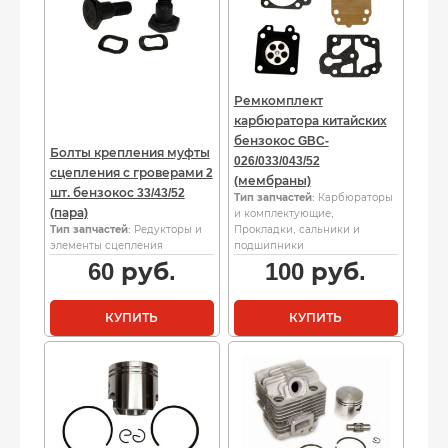
Ремкомплект
карбюратора китайских
бензокос GBC-
Болты крепления муфты
026/033/043/52
сцепления с гроверами 2
(мембраны)
шт. бензокос 33/43/52
Тип запчастей
: Карбюраторы
(пара)
и комплектующие,
Тип запчастей
: Редукторы и
Прокладки, сальники и
элементы сцепления
подшипники
60
руб.
100
руб.
КУПИТЬ
КУПИТЬ