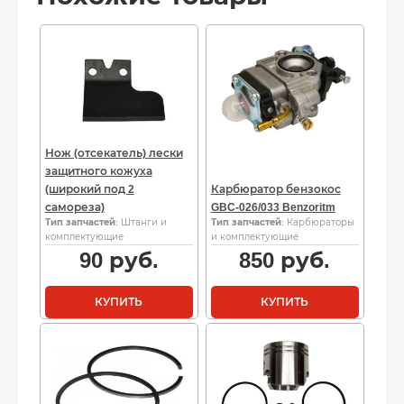
Нож (отсекатель) лески
защитного кожуха
(широкий под 2
Карбюратор бензокос
самореза)
GBC-026/033 Benzoritm
Тип запчастей
: Штанги и
Тип запчастей
: Карбюраторы
комплектующие
и комплектующие
90
руб.
850
руб.
КУПИТЬ
КУПИТЬ