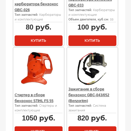
карбюратора бензокос
GBC-033
GBC-026
Тип запчастей
: Карбюраторы
Тип запчастей
: Карбюраторы
и комплектующие
и комплектующие
Объем двигателя, куб.см
: 33
80
руб.
100
руб.
КУПИТЬ
КУПИТЬ
Зажигание в сборе
Стартер в сборе
бензокос GBC-043/052
бензокос STIHL FS 55
(Benzoritm)
Тип запчастей
: Стартеры и
Тип запчастей
: Система
комплектующие
зажигания
1050
руб.
820
руб.