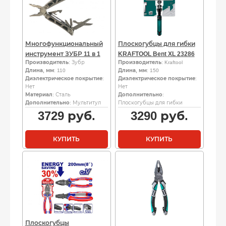
Многофункциональный
Плоскогубцы для гибки
инструмент ЗУБР 11 в 1
KRAFTOOL Bent XL 23286
Производитель
: Зубр
Производитель
: Kraftool
Длина, мм
: 110
Длина, мм
: 150
Диэлектрическое покрытие
:
Диэлектрическое покрытие
:
Нет
Нет
Материал
: Сталь
Дополнительно
:
Дополнительно
: Мультитул
Плоскогубцы для гибки
3729
руб.
3290
руб.
КУПИТЬ
КУПИТЬ
Плоскогубцы