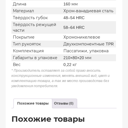
Длина
160 мм
Материал
Хром-ванадиевая сталь
Твёрдость губок
48–54 HRC
Твёрдость режущей
58–64 HRC
части
Покрытие
Хромоникелевое
Тип рукояток
Двухкомпонентные TPR
Комплектация
Пассатижи, упаковка
Габариты в упаковке
210×80×20 мм
Вес
0,22 кг
* Производитель оставляет за собой право вносить
конструкционные изменения, менять внешний вид, цвет и
комплектацию товара, а так же место производства без
уведомления потребителя.
Похожие товары
Отзывы (0)
Похожие товары