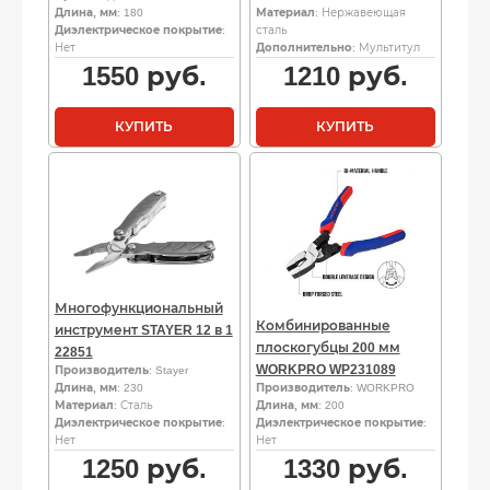
Длина, мм
: 180
Материал
: Нержавеющая
Диэлектрическое покрытие
:
сталь
Нет
Дополнительно
: Мультитул
1550
руб.
1210
руб.
КУПИТЬ
КУПИТЬ
Многофункциональный
Комбинированные
инструмент STAYER 12 в 1
плоскогубцы 200 мм
22851
WORKPRO WP231089
Производитель
: Stayer
Длина, мм
: 230
Производитель
: WORKPRO
Материал
: Сталь
Длина, мм
: 200
Диэлектрическое покрытие
:
Диэлектрическое покрытие
:
Нет
Нет
1250
руб.
1330
руб.