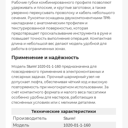
Рабочие губки комбинированного профиля позволяют
удерживать и плоские, и круглые заготовки, а также
уверенно перекусывать проволоку и кабель небольшого
сечения. Рукоятки оснащены двухкомпонентными TPR-
накладками с анатомическим профилем и
текстурированной поверхностью, которая
предотвращает проскальзывание инструмента в руке и
повышает точность выполнения операций. Компактная
длина и небольшой вес делают модель удобной для
работы в ограниченных зонах.
Применение и надёжность
Модель Sturm! 1020‑01‑1‑160 предназначена для
повседневного применения в электромонтажных и
слесарных задачах. Прочный шарнирный узел не
допускает люфта, обеспечивая чёткий ход и высокую
повторяемость при многократном использовании. За
счёт компактного формата и малого веса пассатижи
особенно удобны для мастеров, работающих в
стеснённых условиях или с мелкими деталями.
Технические характеристики
Производитель
Sturm!
Модель
1020‑01‑1‑160