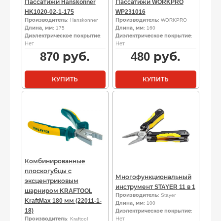
Пассатижи Hanskonner
Пассатижи WORKPRO
HK1020-02-1-175
WP231016
Производитель
: Hanskonner
Производитель
: WORKPRO
Длина, мм
: 175
Длина, мм
: 160
Диэлектрическое покрытие
:
Диэлектрическое покрытие
:
Нет
Нет
870
руб.
480
руб.
КУПИТЬ
КУПИТЬ
Комбинированные
плоскогубцы с
Многофункциональный
эксцентриковым
инструмент STAYER 11 в 1
шарниром KRAFTOOL
Производитель
: Stayer
KraftMax 180 мм (22011-1-
Длина, мм
: 100
18)
Диэлектрическое покрытие
:
Производитель
: Kraftool
Нет