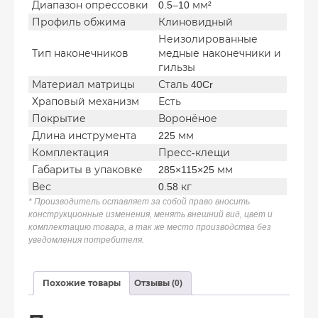
Диапазон опрессовки
0.5–10 мм²
Профиль обжима
Клиновидный
Неизолированные
Тип наконечников
медные наконечники и
гильзы
Материал матрицы
Сталь 40Cr
Храповый механизм
Есть
Покрытие
Воронёное
Длина инструмента
225 мм
Комплектация
Пресс-клещи
Габариты в упаковке
285×115×25 мм
Вес
0.58 кг
* Производитель оставляет за собой право вносить
конструкционные изменения, менять внешний вид, цвет и
комплектацию товара, а так же место производства без
уведомления потребителя.
Похожие товары
Отзывы (0)