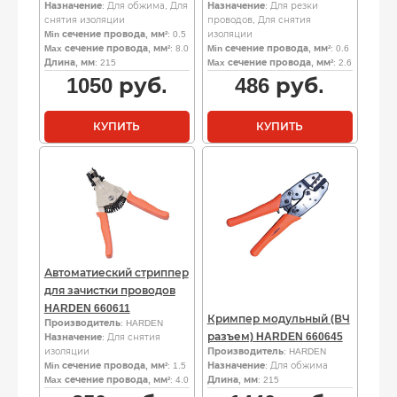
Назначение
: Для обжима, Для
Назначение
: Для резки
снятия изоляции
проводов, Для снятия
Min сечение провода, мм²
: 0.5
изоляции
Max сечение провода, мм²
: 8.0
Min сечение провода, мм²
: 0.6
Длина, мм
: 215
Max сечение провода, мм²
: 2.6
1050
руб.
486
руб.
КУПИТЬ
КУПИТЬ
Автоматиеский стриппер
для зачистки проводов
HARDEN 660611
Кримпер модульный (ВЧ
Производитель
: HARDEN
разъем) HARDEN 660645
Назначение
: Для снятия
изоляции
Производитель
: HARDEN
Min сечение провода, мм²
: 1.5
Назначение
: Для обжима
Max сечение провода, мм²
: 4.0
Длина, мм
: 215