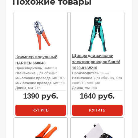
Похожие товары
Щипцы для зачистки
Кримпер модульный
электропроводов Sturm!
HARDEN 660648
1020-01-W210
Производитель
: HARDEN
Назначение
: Для обжима
Производитель
: Sturm
Min сечение провода, мм²
: 0.5
Назначение
: Для обжима, Для
Max сечение провода, мм²
: 10
снятия изоляции
Длина, мм
: 215
Длина, мм
: 200
1390
руб.
1640
руб.
КУПИТЬ
КУПИТЬ