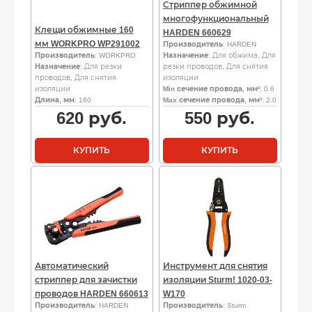
Стриппер обжимной
многофункциональный
Клещи обжимные 160
HARDEN 660629
мм WORKPRO WP291002
Производитель
: HARDEN
Производитель
: WORKPRO
Назначение
: Для обжима, Для
Назначение
: Для резки
резки проводов, Для снятия
проводов, Для снятия
изоляции
изоляции
Min сечение провода, мм²
: 0.6
Длина, мм
: 160
Max сечение провода, мм²
: 2.0
620
руб.
550
руб.
КУПИТЬ
КУПИТЬ
Автоматический
Инструмент для снятия
стриппер для зачистки
изоляции Sturm! 1020-03-
проводов HARDEN 660613
W170
Производитель
: HARDEN
Производитель
: Sturm