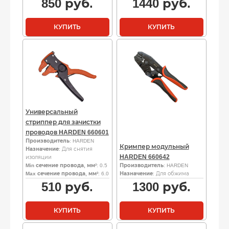
850
руб.
1440
руб.
КУПИТЬ
КУПИТЬ
Универсальный
стриппер для зачистки
проводов HARDEN 660601
Производитель
: HARDEN
Кримпер модульный
Назначение
: Для снятия
HARDEN 660642
изоляции
Min сечение провода, мм²
: 0.5
Производитель
: HARDEN
Max сечение провода, мм²
: 6.0
Назначение
: Для обжима
510
руб.
1300
руб.
КУПИТЬ
КУПИТЬ