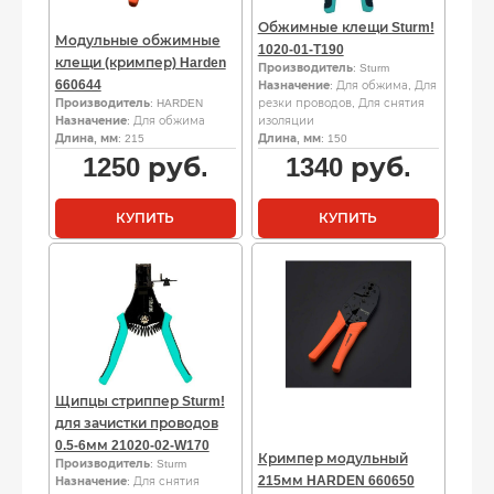
Обжимные клещи Sturm!
Модульные обжимные
1020-01-T190
клещи (кримпер) Harden
Производитель
: Sturm
660644
Назначение
: Для обжима, Для
Производитель
: HARDEN
резки проводов, Для снятия
Назначение
: Для обжима
изоляции
Длина, мм
: 215
Длина, мм
: 150
1250
руб.
1340
руб.
КУПИТЬ
КУПИТЬ
Щипцы стриппер Sturm!
для зачистки проводов
0.5-6мм 21020-02-W170
Кримпер модульный
Производитель
: Sturm
215мм HARDEN 660650
Назначение
: Для снятия