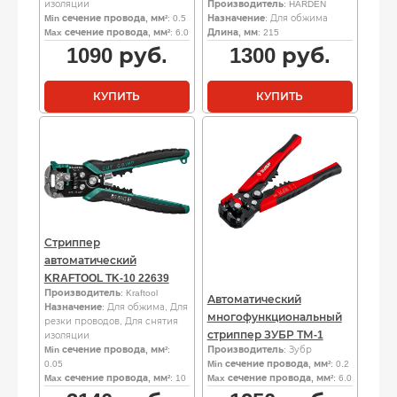
изоляции
Производитель
: HARDEN
Min сечение провода, мм²
: 0.5
Назначение
: Для обжима
Max сечение провода, мм²
: 6.0
Длина, мм
: 215
1090
руб.
1300
руб.
КУПИТЬ
КУПИТЬ
Стриппер
автоматический
KRAFTOOL TK-10 22639
Производитель
: Kraftool
Автоматический
Назначение
: Для обжима, Для
многофункциональный
резки проводов, Для снятия
стриппер ЗУБР ТМ-1
изоляции
Min сечение провода, мм²
:
Производитель
: Зубр
0.05
Min сечение провода, мм²
: 0.2
Max сечение провода, мм²
: 10
Max сечение провода, мм²
: 6.0