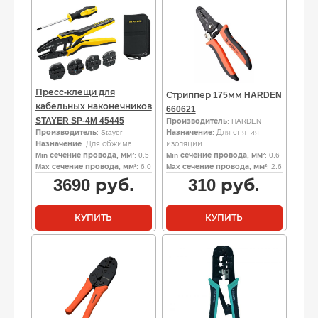
Пресс-клещи для
Стриппер 175мм HARDEN
кабельных наконечников
660621
STAYER SP-4M 45445
Производитель
: HARDEN
Производитель
: Stayer
Назначение
: Для снятия
Назначение
: Для обжима
изоляции
Min сечение провода, мм²
: 0.5
Min сечение провода, мм²
: 0.6
Max сечение провода, мм²
: 6.0
Max сечение провода, мм²
: 2.6
3690
руб.
310
руб.
КУПИТЬ
КУПИТЬ