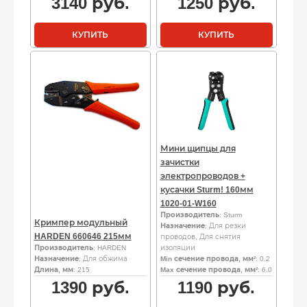
3140
руб.
1250
руб.
КУПИТЬ
КУПИТЬ
Мини щипцы для
зачистки
электропроводов +
кусачки Sturm! 160мм
1020-01-W160
Производитель
: Sturm
Кримпер модульный
Назначение
: Для резки
HARDEN 660646 215мм
проводов, Для снятия
Производитель
: HARDEN
изоляции
Назначение
: Для обжима
Min сечение провода, мм²
: 0.2
Длина, мм
: 215
Max сечение провода, мм²
: 6.0
1390
руб.
1190
руб.