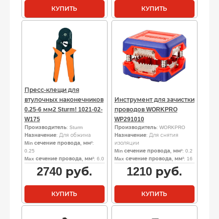
КУПИТЬ
КУПИТЬ
Пресс-клещи для
втулочных наконечников
Инструмент для зачистки
0.25-6 мм2 Sturm! 1021-02-
проводов WORKPRO
W175
WP291010
Производитель
: Sturm
Производитель
: WORKPRO
Назначение
: Для обжима
Назначение
: Для снятия
Min сечение провода, мм²
:
изоляции
0.25
Min сечение провода, мм²
: 0.2
Max сечение провода, мм²
: 6.0
Max сечение провода, мм²
: 16
2740
руб.
1210
руб.
КУПИТЬ
КУПИТЬ