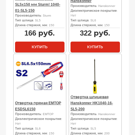
Hanskonner
SL5х150 мм Sturm! 1040-
Производитель
: Hanskonner
01-SL5-150
Диэлектрическое покрытие
:
Производитель
: Sturm
Нет
Тип шлица
: SL5
Тип шлица
: SL6
Длина стержня, мм
: 150
Длина стержня, мм
: 150
166
руб.
322
руб.
КУПИТЬ
КУПИТЬ
Отвертка шлицевая
Oтвертка прямая EMTOP
Hanskonner HK1040-16-
ESDSL6150
SL5-200
Производитель
: EMTOP
Производитель
: Hanskonner
Диэлектрическое покрытие
:
Диэлектрическое покрытие
:
Нет
Нет
Тип шлица
: SL6
Тип шлица
: SL5
Длина стержня, мм
: 150
Длина стержня, мм
: 200