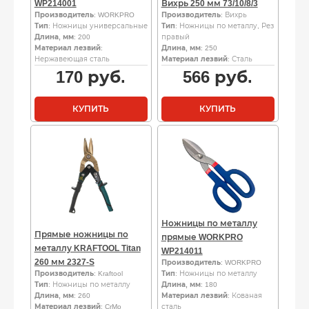
WP214001
Вихрь 250 мм 73/10/8/3
Производитель
: WORKPRO
Производитель
: Вихрь
Тип
: Ножницы универсальные
Тип
: Ножницы по металлу, Рез
Длина, мм
: 200
правый
Материал лезвий
:
Длина, мм
: 250
Нержавеющая сталь
Материал лезвий
: Сталь
170
руб.
566
руб.
КУПИТЬ
КУПИТЬ
Ножницы по металлу
Прямые ножницы по
прямые WORKPRO
металлу KRAFTOOL Titan
WP214011
260 мм 2327-S
Производитель
: WORKPRO
Производитель
: Kraftool
Тип
: Ножницы по металлу
Тип
: Ножницы по металлу
Длина, мм
: 180
Длина, мм
: 260
Материал лезвий
: Кованая
Материал лезвий
: CrMo
сталь