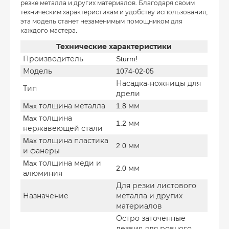
резке металла и других материалов. Благодаря своим
техническим характеристикам и удобству использования,
эта модель станет незаменимым помощником для
каждого мастера.
Технические характеристики
Производитель
Sturm!
Модель
1074-02-05
Насадка-ножницы для
Тип
дрели
Max толщина металла
1.8 мм
Max толщина
1.2 мм
нержавеющей стали
Max толщина пластика
2.0 мм
и фанеры
Max толщина меди и
2.0 мм
алюминия
Для резки листового
Назначение
металла и других
материалов
Остро заточенные
лезвия для ровного