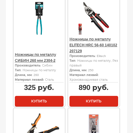
Ножницы по металлу
ELITECH HRC 56-60 140102
207129
Ножницы по металлу
Производитель
: Elitech
СИБИН 260 мм 2304-2
Тип
: Ножницы по металлу, Рез
Производитель
: Сибин
правый
Тип
: Ножницы по металлу
Длина, мм
: 250
Длина, мм
: 260
Материал лезвий
:
Материал лезвий
: Сталь
Хромованадиевая сталь
325
руб.
890
руб.
КУПИТЬ
КУПИТЬ