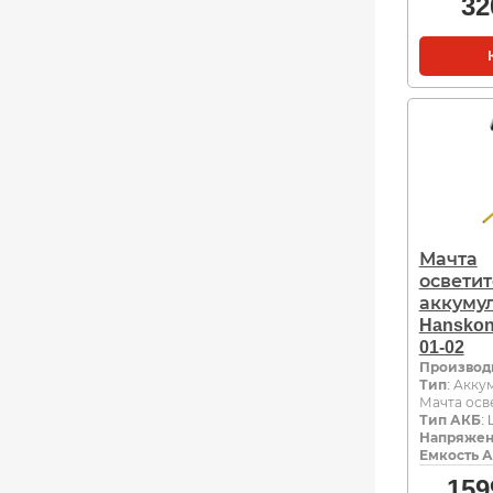
32
Мачта
освети
аккуму
Hanskon
01-02
Производ
Тип
: Акку
Мачта осв
Тип АКБ
: 
Напряжен
Емкость А
159