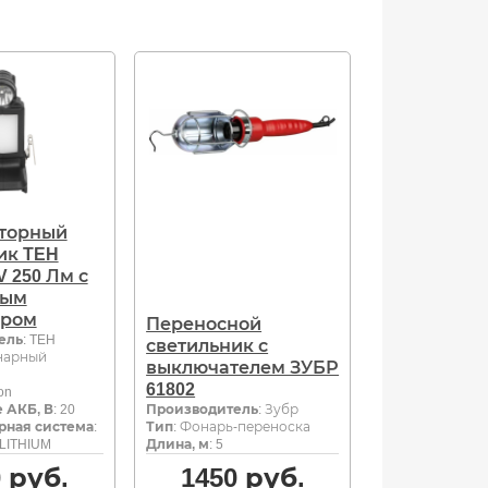
торный
ик TEH
V 250 Лм с
ным
ором
Переносной
ель
: TEH
светильник с
нарный
выключателем ЗУБР
61802
Ion
 АКБ, В
: 20
Производитель
: Зубр
рная система
:
Тип
: Фонарь-переноска
LITHIUM
Длина, м
: 5
0
руб.
1450
руб.