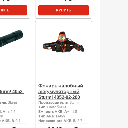
ПИТЬ
КУПИТЬ
Фонарь налобный
urm! 4052-
аккумуляторный
Sturm! 4052-02-200
ель
: Sturm
Производитель
: Sturm
Тип
: Налобный
, А·ч
: 2.2
Емкость АКБ, А·ч
: 1.5
Ion
Тип АКБ
: Li-Ion
 АКБ, В
: 3.7
Напряжение АКБ, В
: 3.7