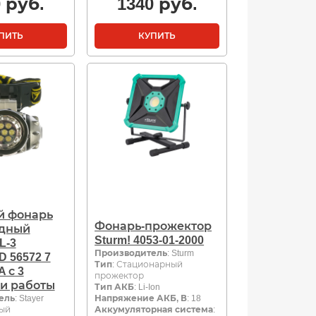
0
руб.
1340
руб.
ПИТЬ
КУПИТЬ
й фонарь
Фонарь-прожектор
одный
Sturm! 4053-01-2000
L-3
Производитель
: Sturm
 56572 7
Тип
: Стационарный
 с 3
прожектор
и работы
Тип АКБ
: Li-Ion
ель
: Stayer
Напряжение АКБ, В
: 18
ный
Аккумуляторная система
: