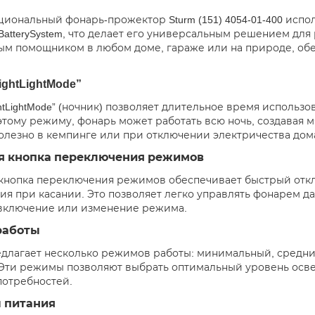
иональный фонарь-прожектор Sturm (151) 4054-01-400 испо
BatterySystem, что делает его универсальным решением для 
м помощником в любом доме, гараже или на природе, об
ghtLightMode”
tLightMode” (ночник) позволяет длительное время использо
этому режиму, фонарь может работать всю ночь, создавая 
олезно в кемпинге или при отключении электричества дом
я кнопка переключения режимов
кнопка переключения режимов обеспечивает быстрый откл
ия при касании. Это позволяет легко управлять фонарем да
включение или изменение режима.
работы
длагает несколько режимов работы: минимальный, средний,
Эти режимы позволяют выбрать оптимальный уровень осве
потребностей.
 питания