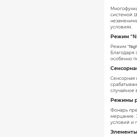
Многофункц
системой 1
незаменимы
условиях.
Режим “Ni
Режим “Nigh
Благодаря 
особенно п
Сенсорна
Сенсорная 
срабатыван
случайное 
Режимы 
Фонарь пре
мерцание. 
условий и 
Элементы