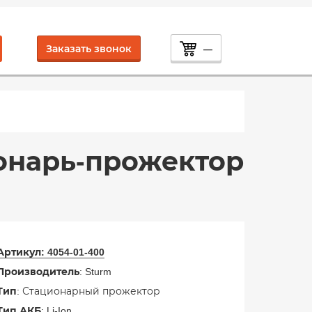
Заказать звонок
—
нарь-прожектор
Артикул:
4054-01-400
Производитель
: Sturm
Тип
: Стационарный прожектор
Тип АКБ
: Li-Ion