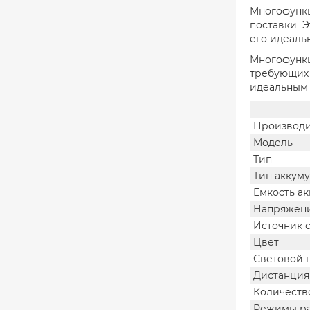
Многофункци
поставки. 
его идеаль
Многофункц
требующих 
идеальным 
Производи
Модель
Тип
Тип аккум
Емкость а
Напряжени
Источник 
Цвет
Световой 
Дистанция
Количеств
Режимы р