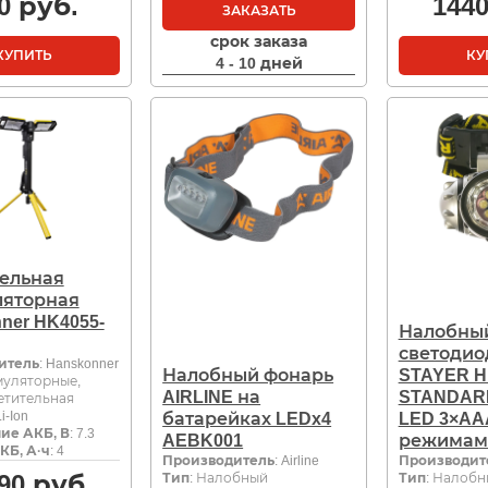
0
руб.
144
ЗАКАЗАТЬ
срок заказа
КУПИТЬ
КУ
4 - 10 дней
тельная
ляторная
ner HK4055-
Налобны
светоди
итель
: Hanskonner
Налобный фонарь
STAYER H
муляторные,
AIRLINE на
STANDARD
етительная
Li-Ion
батарейках LEDx4
LED 3×AAA
ие АКБ, В
: 7.3
AEBK001
режимам
КБ, А·ч
: 4
Производитель
: Airline
Производит
90
руб.
Тип
: Налобный
Тип
: Налоб