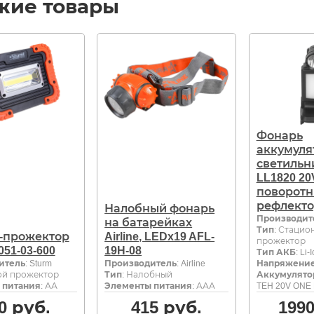
жие товары
Фонарь
аккумуля
светильн
LL1820 20
поворот
рефлект
Налобный фонарь
Производит
на батарейках
Тип
: Стацио
-прожектор
Airline, LEDx19 AFL-
прожектор
051-03-600
19H-08
Тип АКБ
: Li-
итель
: Sturm
Производитель
: Airline
Напряжение
ой прожектор
Тип
: Налобный
Аккумулято
 питания
: АА
Элементы питания
: ААА
TEH 20V ONE 
0
руб.
415
руб.
199