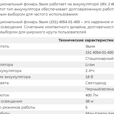
ональный фонарь Sturm работает на аккумуляторе 18V, 2 Ah 
Этот тип аккумулятора обеспечивает долговременную работу
ным выбором для частого использования.
иональный фонарь Sturm (151) 4054-01-400 – это надежное и
освещения. Сочетание компактного дизайна, долговечност
выбором для широкого круга пользователей.
Технические характеристик
тель
Sturm
151 4054-01-400
Стационарный
улятора
Li-Ion
ккумулятора
2 А*ч
е аккумулятора
18 В
света
Светодиод
Черный/зелен
поток
400 Лм
 освещения
38 м
о режимов работы
5
аботы
Мин./средн./ма