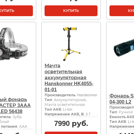
КУПИТЬ
КУПИТЬ
КУ
Мачта
осветительная
аккумуляторная
Hanskonner HK4055-
01-01
Производитель
: Hanskonner
Фонарь St
ый фонарь
Тип
: Аккумуляторные,
04-300 L2
Мачта осветительная
АСТЕР 3AAA
Производит
Тип АКБ
: Li-Ion
 LED 56438
Тип
: Ручной
Напряжение АКБ, В
: 3.7
итель
: Зубр
Емкость АКБ
7990
руб.
обный
Тип АКБ
: Li-
 питания
: ААА
Напряжение