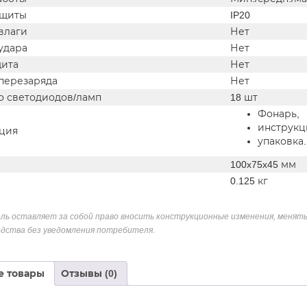
ащиты
IP20
влаги
Нет
удара
Нет
ита
Нет
 перезаряда
Нет
о светодиодов/ламп
18 шт
Фонарь,
инструкц
ция
упаковка.
100x75x45 мм
0.125 кг
ль оставляет за собой право вносить конструкционные изменения, менять
дства без уведомления потребителя.
е товары
Отзывы (0)