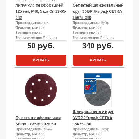
липучку с перфорацией
Сетчатый шлифовальный
125 мм, Р40, 5 шт On 19-05-
круг ЗУБР Жираф СЕТКА
042
35675-240
Производитель
: On
Производитель
: Зубр
Диаметр, мм
: 125
Диаметр, мм
: 225
Зернистость
: 40
Зернистость
: 240
Тип крепления
: Липучка
Тип крепления
: Липучка
50
руб.
340
руб.
КУПИТЬ
КУПИТЬ
Шлифовальный круг
Бумага шлифовальная
ЗУБР Жираф СЕТКА
Sturm! DWS6010-9060
35675-180
Производитель
: Sturm
Производитель
: Зубр
Диаметр, мм
: 180
Диаметр, мм
: 225