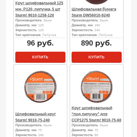
Круг шлифовальный 125
мм, Р120, липучка, 5 шт
Шлифовальная бумага
Sturm! 9010-1258-120
Sturm DWS6010-9240
Производитель
: Sturm
Производитель
: Sturm
Диаметр, мм
: 125
Диаметр, мм
: 180
Зернистость
: 120
Зернистость
: 240
Тип крепления
: Липучка
Тип крепления
: Липучка
96
руб.
890
руб.
КУПИТЬ
КУПИТЬ
Круг шлифовальный
Шлифовальный круг
“под липучку” для
Sturm! 9010-75-240
CCP1275 Sturm! 9010-75-60
Производитель
: Sturm
Производитель
: Sturm
Диаметр, мм
: 75
Диаметр, мм
: 75
Зернистость
: 240
Зернистость
: 60