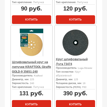
Тип крепления
: Липучка
Тип крепления
: Липучка
90
руб.
120
руб.
КУПИТЬ
КУПИТЬ
Круг шлифовальный
Шлифовальный круг на
Луга 73474
липучке KRAFTOOL Giraffe
Производитель
: Luga Abrasiv
GOLD-9 35651-240
Тип оснастки
: Круг
Производитель
: Kraftool
абразивный
Диаметр, мм
: 225
Диаметр, мм
: 125
Зернистость
: 240
Толщина диска, мм
: 16
Тип крепления
: Липучка
Зернистость (FEPA)
: F60
131
руб.
390
руб.
КУПИТЬ
КУПИТЬ