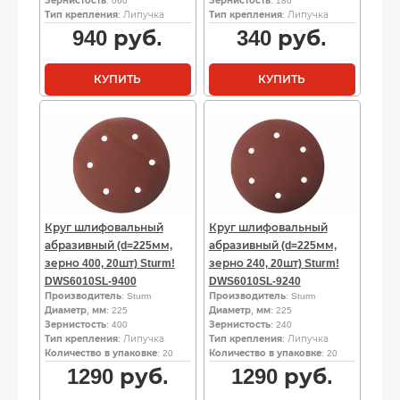
Зернистость
: 060
Зернистость
: 180
Тип крепления
: Липучка
Тип крепления
: Липучка
940
руб.
340
руб.
КУПИТЬ
КУПИТЬ
Круг шлифовальный
Круг шлифовальный
абразивный (d=225мм,
абразивный (d=225мм,
зерно 400, 20шт) Sturm!
зерно 240, 20шт) Sturm!
DWS6010SL-9400
DWS6010SL-9240
Производитель
: Sturm
Производитель
: Sturm
Диаметр, мм
: 225
Диаметр, мм
: 225
Зернистость
: 400
Зернистость
: 240
Тип крепления
: Липучка
Тип крепления
: Липучка
Количество в упаковке
: 20
Количество в упаковке
: 20
1290
руб.
1290
руб.