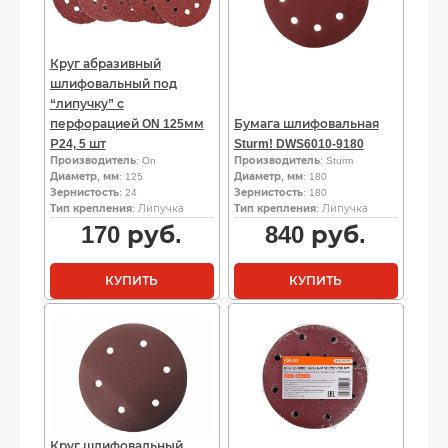
Круг абразивный
шлифовальный под
“липучку” с
перфорацией ON 125мм
Бумага шлифовальная
Р24, 5 шт
Sturm! DWS6010-9180
Производитель
: On
Производитель
: Sturm
Диаметр, мм
: 125
Диаметр, мм
: 180
Зернистость
: 24
Зернистость
: 180
Тип крепления
: Липучка
Тип крепления
: Липучка
170
руб.
840
руб.
КУПИТЬ
КУПИТЬ
Круг шлифовальный