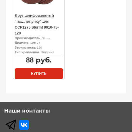
Круг шлифовальный
“под липучку” для
CCP1275 Sturm! 9010-75-
120
Производитель
: Sturm
Диаметр, мм
: 75
Зернистость
: 120
Тип крепления
: Липучка
88
руб.
КУПИТЬ
Наши контакты