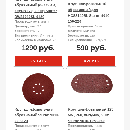
Круг шлифовальный
абразивный (d=225мм,
абразивный для
зерно 120, 20шт) Sturm!
HOS8140BL Sturm! 9010-
DWS6010SL-9120
150-220
Производитель
: Sturm
Диаметр, мм
: 225
Производитель
: Sturm
Зернистость
: 120
Диаметр, мм
: 150
Тип крепления
: Липучка
Зернистость
: 220
Количество в упаковке
: 20
Тип крепления
: Липучка
1290
руб.
590
руб.
КУПИТЬ
КУПИТЬ
Круг шлифовальный
Круг шлифовальный 125
абразивный Sturm! 9010-
мм, Р60, липучка, 5 шт
220-120
Sturm! 9010-1258-060
Производитель
: Sturm
Производитель
: Sturm