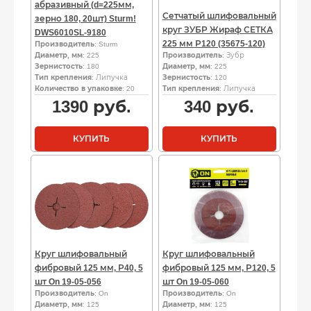
абразивный (d=225мм,
Сетчатый шлифовальный
зерно 180, 20шт) Sturm!
круг ЗУБР Жираф СЕТКА
DWS6010SL-9180
225 мм Р120 (35675-120)
Производитель
: Sturm
Диаметр, мм
: 225
Производитель
: Зубр
Зернистость
: 180
Диаметр, мм
: 225
Тип крепления
: Липучка
Зернистость
: 120
Количество в упаковке
: 20
Тип крепления
: Липучка
1390
руб.
340
руб.
КУПИТЬ
КУПИТЬ
Круг шлифовальный
Круг шлифовальный
фибровый 125 мм, Р40, 5
фибровый 125 мм, Р120, 5
шт On 19-05-056
шт On 19-05-060
Производитель
: On
Производитель
: On
Диаметр, мм
: 125
Диаметр, мм
: 125