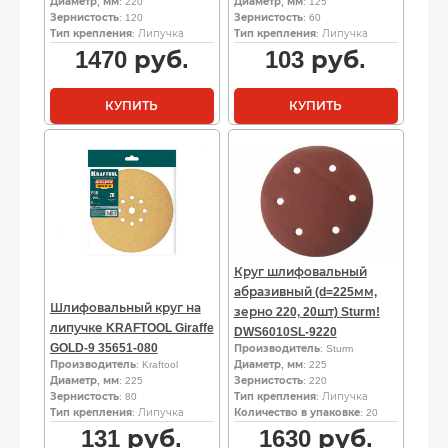
Диаметр, мм
: 220
Диаметр, мм
: 125
Зернистость
: 120
Зернистость
: 60
Тип крепления
: Липучка
Тип крепления
: Липучка
1470
руб.
103
руб.
КУПИТЬ
КУПИТЬ
Круг шлифовальный
абразивный (d=225мм,
Шлифовальный круг на
зерно 220, 20шт) Sturm!
липучке KRAFTOOL Giraffe
DWS6010SL-9220
GOLD-9 35651-080
Производитель
: Sturm
Производитель
: Kraftool
Диаметр, мм
: 225
Диаметр, мм
: 225
Зернистость
: 220
Зернистость
: 80
Тип крепления
: Липучка
Тип крепления
: Липучка
Количество в упаковке
: 20
131
руб.
1630
руб.