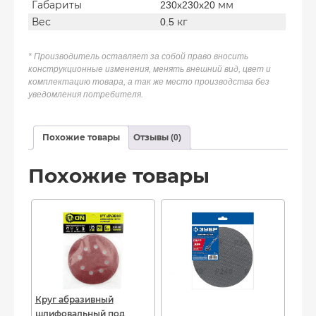
Габариты
230x230x20 мм
Вес
0.5 кг
* Производитель оставляет за собой право вносить
конструкционные изменения, менять внешний вид, цвет и
комплектацию товара, а так же место производства без
уведомления потребителя.
Похожие товары
Отзывы (0)
Похожие товары
Круг абразивный
шлифовальный под