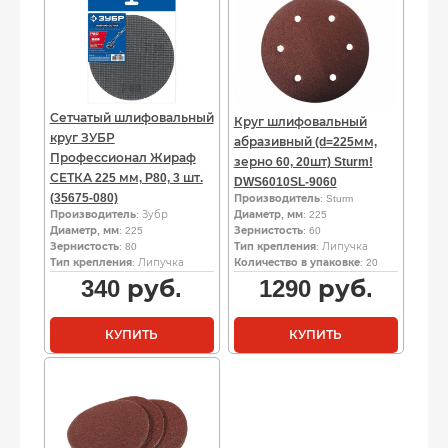
Сетчатый шлифовальный
Круг шлифовальный
круг ЗУБР
абразивный (d=225мм,
Профессионал Жираф
зерно 60, 20шт) Sturm!
СЕТКА 225 мм, P80, 3 шт.
DWS6010SL-9060
(35675-080)
Производитель
: Sturm
Производитель
: Зубр
Диаметр, мм
: 225
Диаметр, мм
: 225
Зернистость
: 60
Зернистость
: 80
Тип крепления
: Липучка
Тип крепления
: Липучка
Количество в упаковке
: 20
340
руб.
1290
руб.
КУПИТЬ
КУПИТЬ