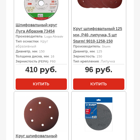
Шлифовальный круг
Круг шлифовальный 125
Луга Абразив 73454
мм, Р40, липучка, 5 шт
Производитель
: Luga Abrasiv
Sturm! 9010-1258-150
Тип оснастки
: Круг
абразивный
Производитель
: Sturm
Диаметр, мм
: 150
Диаметр, мм
: 125
Толщина диска, мм
: 16
Зернистость
: 150
Зернистость (FEPA)
: F60
Тип крепления
: Липучка
410
руб.
96
руб.
КУПИТЬ
КУПИТЬ
Круг шлифовальный