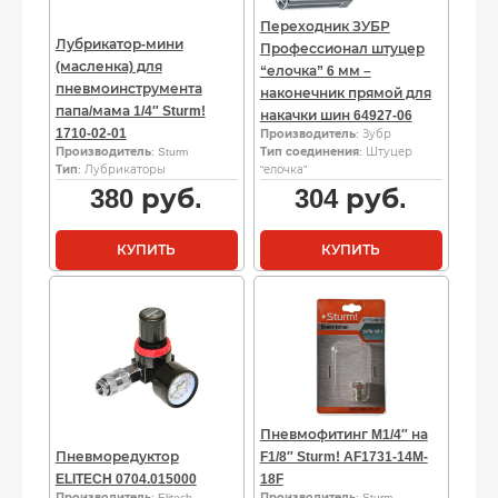
Переходник ЗУБР
Лубрикатор-мини
Профессионал штуцер
(масленка) для
“елочка” 6 мм –
пневмоинструмента
наконечник прямой для
папа/мама 1/4″ Sturm!
накачки шин 64927-06
1710-02-01
Производитель
: Зубр
Производитель
: Sturm
Тип соединения
: Штуцер
Тип
: Лубрикаторы
“елочка”
380
руб.
304
руб.
КУПИТЬ
КУПИТЬ
Пневмофитинг M1/4″ на
Пневморедуктор
F1/8″ Sturm! AF1731-14M-
ELITECH 0704.015000
18F
Производитель
: Elitech
Производитель
: Sturm