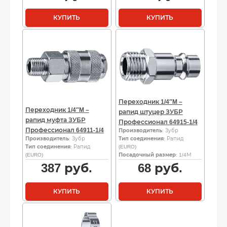
КУПИТЬ
КУПИТЬ
Переходник 1/4″M –
Переходник 1/4″M –
рапид штуцер ЗУБР
рапид муфта ЗУБР
Профессионал 64915-1/4
Профессионал 64911-1/4
Производитель
: Зубр
Производитель
: Зубр
Тип соединения
: Рапид
Тип соединения
: Рапид
(EURO)
(EURO)
Посадочный размер
: 1/4М
387
руб.
68
руб.
КУПИТЬ
КУПИТЬ