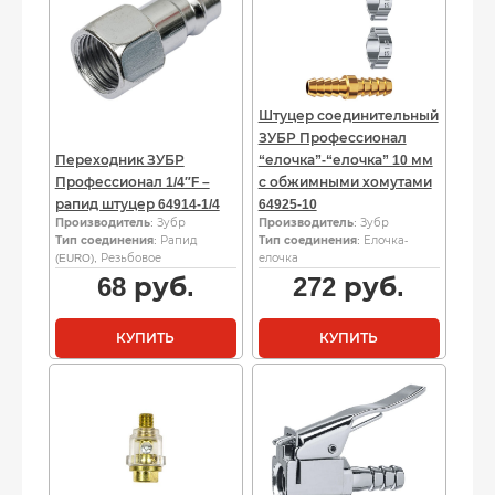
Штуцер соединительный
ЗУБР Профессионал
Переходник ЗУБР
“елочка”-“елочка” 10 мм
Профессионал 1/4″F –
с обжимными хомутами
рапид штуцер 64914-1/4
64925-10
Производитель
: Зубр
Производитель
: Зубр
Тип соединения
: Рапид
Тип соединения
: Елочка-
(EURO), Резьбовое
елочка
68
руб.
272
руб.
КУПИТЬ
КУПИТЬ