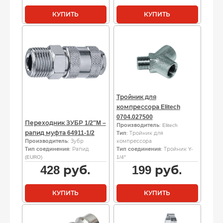
КУПИТЬ
КУПИТЬ
Тройник для
компрессора Elitech
0704.027500
Переходник ЗУБР 1/2″M –
Производитель
: Elitech
рапид муфта 64911-1/2
Тип
: Тройник для
Производитель
: Зубр
компрессора
Тип соединения
: Рапид
Тип соединения
: Тройник Y-
(EURO)
1/4″
428
руб.
199
руб.
КУПИТЬ
КУПИТЬ