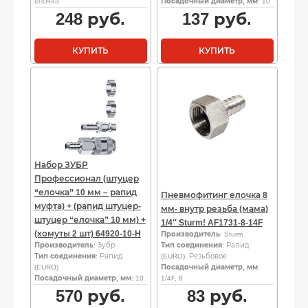
елочка
Посадочный диаметр, мм
: 10
248
руб.
137
руб.
КУПИТЬ
КУПИТЬ
Набор ЗУБР
Профессионал (штуцер
“елочка” 10 мм – рапид
Пневмофитинг елочка 8
муфта) + (рапид штуцер-
мм- внутр резьба (мама)
штуцер “елочка” 10 мм) +
1/4″ Sturm! AF1731-8-14F
(хомуты 2 шт) 64920-10-H
Производитель
: Sturm
Производитель
: Зубр
Тип соединения
: Рапид
Тип соединения
: Рапид
(EURO), Резьбовое
(EURO)
Посадочный диаметр, мм
:
Посадочный диаметр, мм
: 10
1/4F, 8
570
руб.
83
руб.