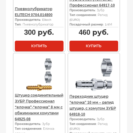
Профессионал 64917-10
Пневмолубрикатор
Производитель
: Зубр
ELITECH 0704.014800
Тип соединения
: Рапид
Производитель
: Elitech
(EURO)
Тип
: Пневмолубрикатор
Посадочный размер
: 1/4М
300
руб.
460
руб.
КУПИТЬ
КУПИТЬ
Штуцер соединительный
Переходник штуцер
ЗУБР Профессионал
“елочка” 10 мм – рапид
“елочка”-“елочка” 8 мм с
штуцер, с хомутом ЗУБР
обжимными хомутами
64918-10
64925-08
Производитель
: Зубр
Производитель
: Зубр
Тип соединения
: Рапид
Тип соединения
: Елочка-
(EURO)