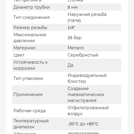
Тип фитинга
Елочка
Диаметр трубки
8 мм
Наружная резьба
Тип соединения
(папа)
Размер резьбы
1/4″
Максимальное
26 бар
давление
Материал
Металл
Цвет
Серебристый
Устойчивость к
Да
коррозии
Индивидуальный
Тип упаковки
блистер
Создание
Применение
пневматических
магистралей
Отфильтрованный
Рабочая среда
воздух
Температурный
-20°C до +80°C
диапазон