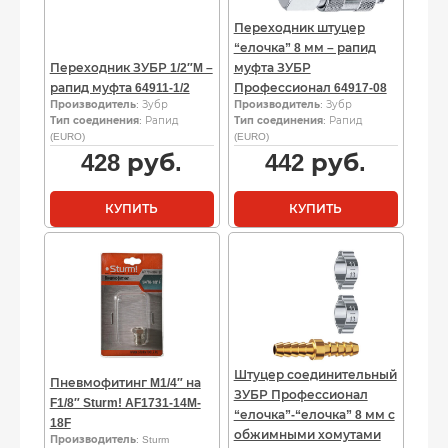
Переходник штуцер
“елочка” 8 мм – рапид
Переходник ЗУБР 1/2″M –
муфта ЗУБР
рапид муфта 64911-1/2
Профессионал 64917-08
Производитель
: Зубр
Производитель
: Зубр
Тип соединения
: Рапид
Тип соединения
: Рапид
(EURO)
(EURO)
428
руб.
442
руб.
КУПИТЬ
КУПИТЬ
Штуцер соединительный
Пневмофитинг M1/4″ на
ЗУБР Профессионал
F1/8″ Sturm! AF1731-14M-
“елочка”-“елочка” 8 мм с
18F
обжимными хомутами
Производитель
: Sturm