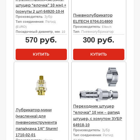
штуцер “елочка” 10 мм) +
(хомуты 2 шт) 64920-10-H
Пневмолубрикатор
Производитель
: Зубр
ELITECH 0704.014800
Тип соединения
: Рапид
(EURO)
Производитель
: Elitech
Посадочный диаметр, мм
: 10
Тип
: Пневмолубрикатор
570
руб.
300
руб.
КУПИТЬ
КУПИТЬ
Переходник штуцер
Лубрикатор-мини
“елочка” 10 мм – рапид
(масленка) для
штуцер, с хомутом ЗУБР
пневмоинструмента
64918-10
папа/мама 1/4″ Sturm!
Производитель
: Зубр
1710-02-01
Тип соединения
: Рапид