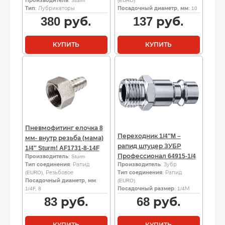
Производитель
: Sturm
(EURO)
Тип
: Лубрикаторы
Посадочный диаметр, мм
: 10
380
руб.
137
руб.
КУПИТЬ
КУПИТЬ
Пневмофитинг елочка 8
Переходник 1/4″M –
мм- внутр резьба (мама)
рапид штуцер ЗУБР
1/4″ Sturm! AF1731-8-14F
Профессионал 64915-1/4
Производитель
: Sturm
Тип соединения
: Рапид
Производитель
: Зубр
(EURO), Резьбовое
Тип соединения
: Рапид
Посадочный диаметр, мм
:
(EURO)
1/4F, 8
Посадочный размер
: 1/4М
83
руб.
68
руб.
КУПИТЬ
КУПИТЬ