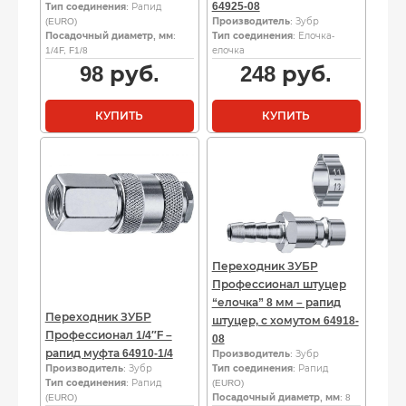
64925-08
Тип соединения
: Рапид
(EURO)
Производитель
: Зубр
Посадочный диаметр, мм
:
Тип соединения
: Елочка-
1/4F, F1/8
елочка
98
руб.
248
руб.
КУПИТЬ
КУПИТЬ
Переходник ЗУБР
Профессионал штуцер
“елочка” 8 мм – рапид
Переходник ЗУБР
штуцер, с хомутом 64918-
Профессионал 1/4″F –
08
рапид муфта 64910-1/4
Производитель
: Зубр
Производитель
: Зубр
Тип соединения
: Рапид
Тип соединения
: Рапид
(EURO)
(EURO)
Посадочный диаметр, мм
: 8