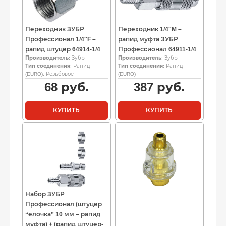
Переходник ЗУБР
Переходник 1/4″M –
Профессионал 1/4″F –
рапид муфта ЗУБР
рапид штуцер 64914-1/4
Профессионал 64911-1/4
Производитель
: Зубр
Производитель
: Зубр
Тип соединения
: Рапид
Тип соединения
: Рапид
(EURO), Резьбовое
(EURO)
68
руб.
387
руб.
КУПИТЬ
КУПИТЬ
Набор ЗУБР
Профессионал (штуцер
“елочка” 10 мм – рапид
муфта) + (рапид штуцер-