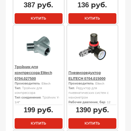
387
руб.
136
руб.
КУПИТЬ
КУПИТЬ
Тройник для
компрессора Elitech
Пневморедуктор
0704.027500
ELITECH 0704.015000
Производитель
: Elitech
Производитель
: Elitech
Тип
: Тройник для
Тип
: Редуктор для
компрессора
пневматических систем с
Тип соединения
: Тройник Y-
манометром
1/4″
Рабочее давление, бар
: 12
199
руб.
1390
руб.
КУПИТЬ
КУПИТЬ