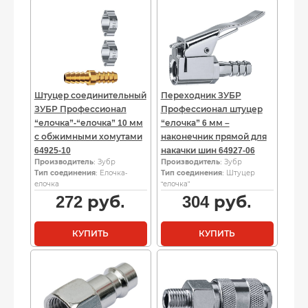
Штуцер соединительный
Переходник ЗУБР
ЗУБР Профессионал
Профессионал штуцер
“елочка”-“елочка” 10 мм
“елочка” 6 мм –
с обжимными хомутами
наконечник прямой для
64925-10
накачки шин 64927-06
Производитель
: Зубр
Производитель
: Зубр
Тип соединения
: Елочка-
Тип соединения
: Штуцер
елочка
“елочка”
272
руб.
304
руб.
КУПИТЬ
КУПИТЬ