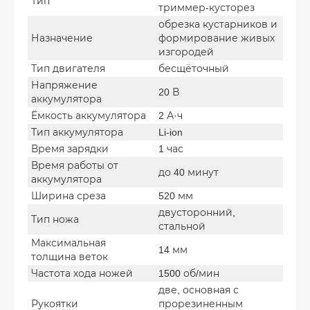
Тип
триммер-кусторез
обрезка кустарников и
Назначение
формирование живых
изгородей
Тип двигателя
бесщёточный
Напряжение
20 В
аккумулятора
Ёмкость аккумулятора
2 А·ч
Тип аккумулятора
Li-ion
Время зарядки
1 час
Время работы от
до 40 минут
аккумулятора
Ширина среза
520 мм
двусторонний,
Тип ножа
стальной
Максимальная
14 мм
толщина веток
Частота хода ножей
1500 об/мин
две, основная с
Рукоятки
прорезиненным