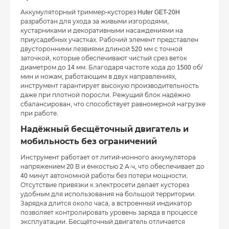
Аккумуляторный триммер-кусторез Huter GET-20H
разработан для ухода за живыми изгородями,
кустарниками и декоративными насаждениями на
приусадебных участках. Рабочий элемент представлен
двусторонними лезвиями длиной 520 мм с точной
заточкой, которые обеспечивают чистый срез веток
диаметром до 14 мм. Благодаря частоте хода до 1500 об/
мин и ножам, работающим в двух направлениях,
инструмент гарантирует высокую производительность
даже при плотной поросли. Режущий блок надёжно
сбалансирован, что способствует равномерной нагрузке
при работе.
Надёжный бесщёточный двигатель и
мобильность без ограничений
Инструмент работает от литий-ионного аккумулятора
напряжением 20 В и ёмкостью 2 А·ч, что обеспечивает до
40 минут автономной работы без потери мощности.
Отсутствие привязки к электросети делает кусторез
удобным для использования на большой территории.
Зарядка длится около часа, а встроенный индикатор
позволяет контролировать уровень заряда в процессе
эксплуатации. Бесщёточный двигатель отличается