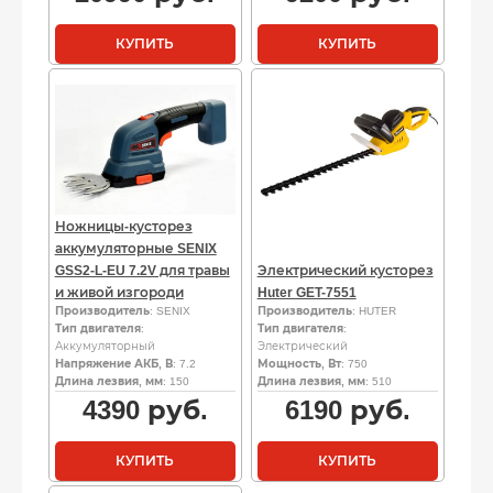
КУПИТЬ
КУПИТЬ
Ножницы-кусторез
аккумуляторные SENIX
GSS2-L-EU 7.2V для травы
Электрический кусторез
и живой изгороди
Huter GET-7551
Производитель
: SENIX
Производитель
: HUTER
Тип двигателя
:
Тип двигателя
:
Аккумуляторный
Электрический
Напряжение АКБ, В
: 7.2
Мощность, Вт
: 750
Длина лезвия, мм
: 150
Длина лезвия, мм
: 510
4390
руб.
6190
руб.
КУПИТЬ
КУПИТЬ