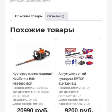
уведомления потребителя.
Похожие товары
Отзывы (0)
Похожие товары
Кусторез (мотоножницы)
Аккумуляторный
Holzfforma H86
кусторез EMTOP
HS86000MOR
ELHT204611
Производитель
: Holzfforma
Производитель
: EMTOP
Тип двигателя
: 2-х тактный,
Тип двигателя
:
Бензиновый
Аккумуляторный
Мощность, Вт
: 800
Длина лезвия, мм
: 460
Длина лезвия, мм
: 650
Напряжение АКБ, В
: 20
20990
руб.
9200
руб.