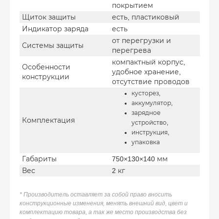
покрытием
Щиток защиты
есть, пластиковый
Индикатор заряда
есть
от перегрузки и
Системы защиты
перегрева
компактный корпус,
Особенности
удобное хранение,
конструкции
отсутствие проводов
кусторез,
аккумулятор,
зарядное
Комплектация
устройство,
инструкция,
упаковка
Габариты
750×130×140 мм
Вес
2 кг
* Производитель оставляет за собой право вносить
конструкционные изменения, менять внешний вид, цвет и
комплектацию товара, а так же место производства без