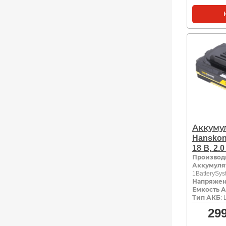
Аккуму
Hanskon
18 В, 2.
Производ
Аккумуля
1BatterySys
Напряжен
Емкость А
Тип АКБ
: 
29