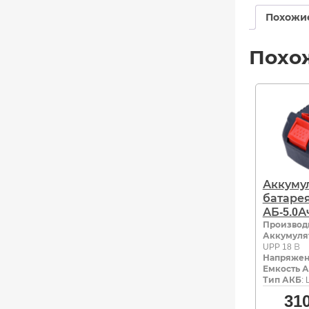
Похожи
Похо
Аккуму
батарея
АБ-5.0А
Производ
Аккумуля
UPP 18 В
Напряжен
Емкость А
Тип АКБ
: 
31