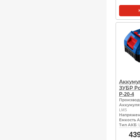
Аккуму
ЗУБР Po
P-20-4
Производ
Аккумуля
LMS
Напряжен
Емкость А
Тип АКБ
: 
43