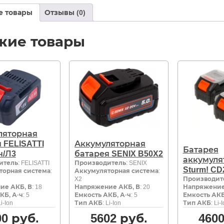
е товары
Отзывы (0)
жие товары
ляторная
 FELISATTI
Аккумуляторная
Батарея
ч/Л3
батарея SENIX B50X2
аккумуля
итель
: FELISATTI
Производитель
: SENIX
Sturm! CD
торная система
:
Аккумуляторная система
:
X2
Производит
ие АКБ, В
: 18
Напряжение АКБ, В
: 20
Напряжение
КБ, А·ч
: 5
Емкость АКБ, А·ч
: 5
Емкость АКБ
Li-Ion
Тип АКБ
: Li-Ion
Тип АКБ
: Li-
00
руб.
5602
руб.
460