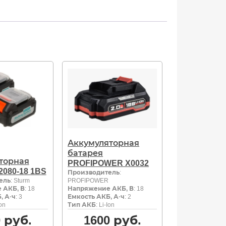
Аккумуляторная
батарея
торная
PROFIPOWER X0032
2080-18 1BS
Производитель
:
ель
: Sturm
PROFIPOWER
 АКБ, В
: 18
Напряжение АКБ, В
: 18
, А·ч
: 3
Емкость АКБ, А·ч
: 2
Ion
Тип АКБ
: Li-Ion
0
руб.
1600
руб.