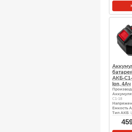
Аккуму
батарея
АКБ-С1-1
Ion, 4Ач
Производ
Аккумуля
С1-18
Напряжен
Емкость А
Тип АКБ
: 
45