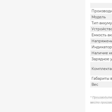
Производи
Модель
Тип аккум
Устройств
Емкость а
Напряжен
Индикатор
Наличие к
Зарядное 
Комплекта
Габариты 
Вес
* Производите
место произво