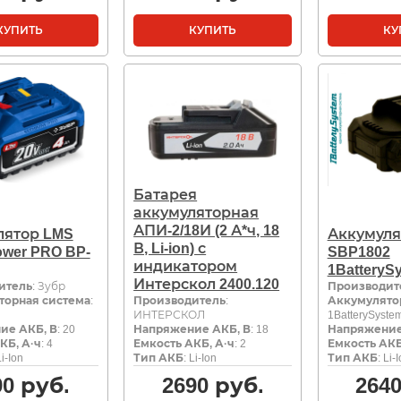
КУПИТЬ
КУПИТЬ
КУ
Батарея
аккумуляторная
АПИ-2/18И (2 А*ч, 18
лятор LMS
Аккумуля
В, Li-ion) с
wer PRO BP-
SBP1802
индикатором
1BatteryS
Интерскол 2400.120
итель
: Зубр
Производит
торная система
:
Производитель
:
Аккумулято
ИНТЕРСКОЛ
1BatterySyste
ие АКБ, В
: 20
Напряжение АКБ, В
: 18
Напряжение
КБ, А·ч
: 4
Емкость АКБ, А·ч
: 2
Емкость АКБ
Li-Ion
Тип АКБ
: Li-Ion
Тип АКБ
: Li-
90
руб.
2690
руб.
264