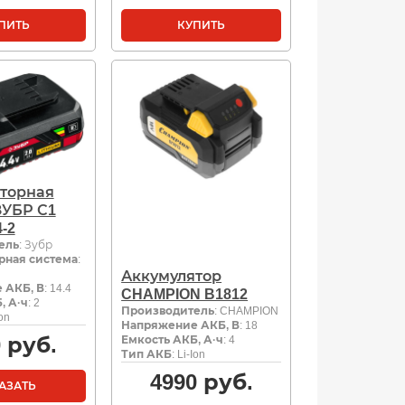
ПИТЬ
КУПИТЬ
торная
ЗУБР С1
-2
ель
: Зубр
рная система
:
Аккумулятор
 АКБ, В
: 14.4
CHAMPION B1812
, А·ч
: 2
Производитель
: CHAMPION
Ion
Напряжение АКБ, В
: 18
0
руб.
Емкость АКБ, А·ч
: 4
Тип АКБ
: Li-Ion
4990
руб.
АЗАТЬ