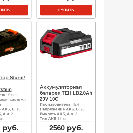
ПИТЬ
КУПИТЬ
тор Sturm!
Аккумуляторная
ystem
батарея TEH LB2.0Ah
ель
: Sturm
20V 10C
рная система
:
m
Производитель
: TEH
 АКБ, В
: 18
Напряжение АКБ, В
: 20
, А·ч
: 2
Емкость АКБ, А·ч
: 2
Ion
Тип АКБ
: Li-Ion
0
руб.
2560
руб.