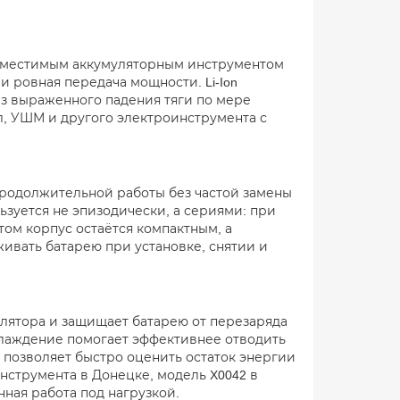
совместимым аккумуляторным инструментом
 и ровная передача мощности. Li-Ion
з выраженного падения тяги по мере
л, УШМ и другого электроинструмента с
продолжительной работы без частой замены
ьзуется не эпизодически, а сериями: при
том корпус остаётся компактным, а
вать батарею при установке, снятии и
лятора и защищает батарею от перезаряда
охлаждение помогает эффективнее отводить
 позволяет быстро оценить остаток энергии
нструмента в Донецке, модель X0042 в
нная работа под нагрузкой.