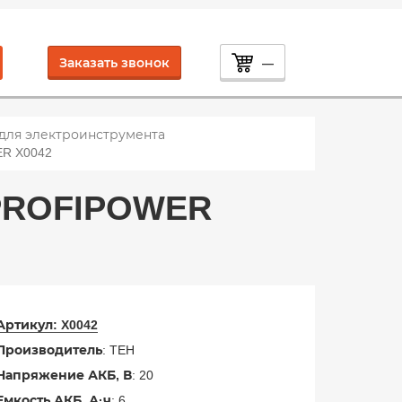
Заказать звонок
—
 для электроинструмента
R X0042
PROFIPOWER
Артикул:
X0042
Производитель
: TEH
Напряжение АКБ, В
: 20
Емкость АКБ, А·ч
: 6