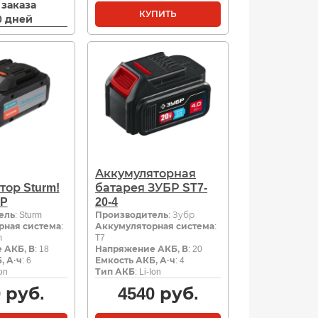
 заказа
КУПИТЬ
10 дней
Аккумуляторная
тор Sturm!
батарея ЗУБР ST7-
HP
20-4
ель
: Sturm
Производитель
: Зубр
рная система
:
Аккумуляторная система
:
m
T7
 АКБ, В
: 18
Напряжение АКБ, В
: 20
, А·ч
: 6
Емкость АКБ, А·ч
: 4
Ion
Тип АКБ
: Li-Ion
0
руб.
4540
руб.