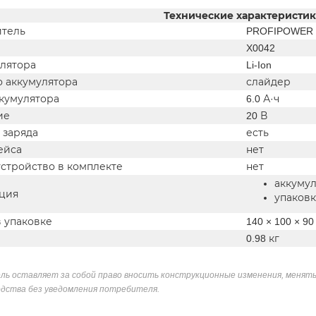
Технические характеристи
тель
PROFIPOWER
X0042
улятора
Li-Ion
о аккумулятора
слайдер
ккумулятора
6.0 А·ч
ие
20 В
 заряда
есть
ейса
нет
устройство в комплекте
нет
аккумул
ция
упаковк
в упаковке
140 × 100 × 9
0.98 кг
ль оставляет за собой право вносить конструкционные изменения, менять
дства без уведомления потребителя.