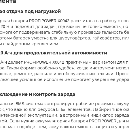
мента
я отдача под нагрузкой
рная батарея PROFIPOWER X0042 рассчитана на работу с 
0 В и подходит для задач, где важны не только ёмкость, но
омогают поддерживать стабильную производительность бе
оэтому батарея уместна для шуруповёртов, гайковёртов, пи
м слайдерным креплением.
.0 А·ч для продолжительной автономности
0 А·ч делает PROFIPOWER X0042 практичным вариантом для 
ра. Такой формат особенно удобен, когда инструмент испол
борке, ремонте, распиле или обслуживании техники. При э
льзящее усиленное исполнение помогает увереннее удержи
охлаждение и контроль заряда
альная BMS-система контролирует рабочие режимы аккуму
ок, что важно для ресурса Li-Ion элементов. Лабиринтное 
интенсивной эксплуатации, а встроенный индикатор заряда
той. Если нужна аккумуляторная батарея PROFIPOWER для и
ольтмаг подойдёт тем, кому важны ёмкость, защита и увере