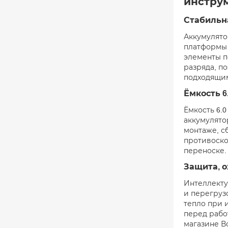
инстру
Стабильна
Аккумулято
платформы 2
элементы п
разряда, п
подходящи
Ёмкость 6
Ёмкость 6.
аккумулято
монтаже, с
противоско
переноске.
Защита, 
Интеллекту
и перегруз
тепло при 
перед рабо
магазине В