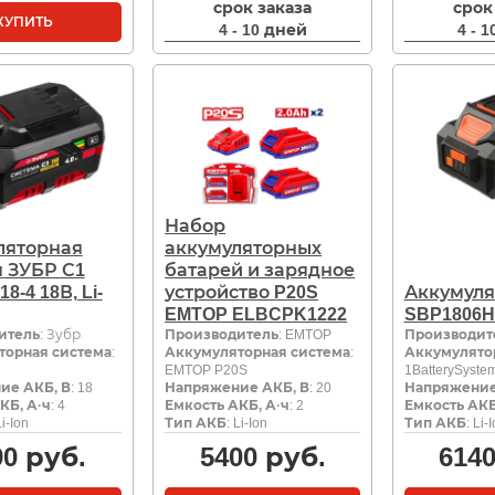
срок заказа
срок
КУПИТЬ
4 - 10 дней
4 - 
Набор
ляторная
аккумуляторных
 ЗУБР С1
батарей и зарядное
8-4 18В, Li-
устройство P20S
Аккумуля
EMTOP ELBCPK1222
SBP1806
итель
: Зубр
Производитель
: EMTOP
Производит
торная система
:
Аккумуляторная система
:
Аккумулято
EMTOP P20S
1BatterySyste
ие АКБ, В
: 18
Напряжение АКБ, В
: 20
Напряжение
КБ, А·ч
: 4
Емкость АКБ, А·ч
: 2
Емкость АКБ
Li-Ion
Тип АКБ
: Li-Ion
Тип АКБ
: Li-
90
руб.
5400
руб.
614