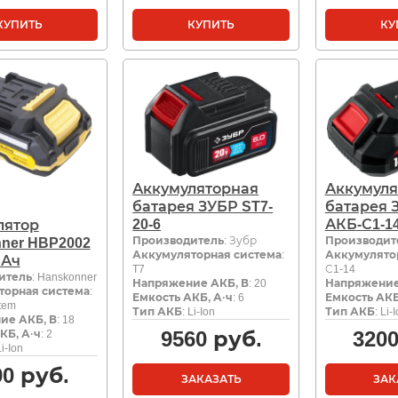
КУПИТЬ
КУПИТЬ
КУ
Аккумуляторная
Аккумуля
батарея ЗУБР ST7-
батарея 
20-6
АКБ-С1-14
лятор
Производитель
: Зубр
Производит
ner HBP2002
Аккумуляторная система
:
Аккумулято
0 Ач
T7
С1-14
итель
: Hanskonner
Напряжение АКБ, В
: 20
Напряжение
торная система
:
Емкость АКБ, А·ч
: 6
Емкость АКБ
tem
Тип АКБ
: Li-Ion
Тип АКБ
: Li-
ие АКБ, В
: 18
9560
руб.
320
КБ, А·ч
: 2
Li-Ion
90
руб.
ЗАКАЗАТЬ
ЗАК