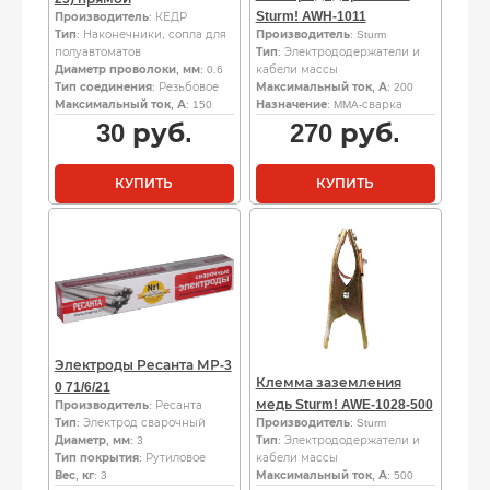
Sturm! AWH-1011
Производитель
: КЕДР
Тип
: Наконечники, сопла для
Производитель
: Sturm
полуавтоматов
Тип
: Электрододержатели и
Диаметр проволоки, мм
: 0.6
кабели массы
Тип соединения
: Резьбовое
Максимальный ток, А
: 200
Максимальный ток, А
: 150
Назначение
: MMA-сварка
30
руб.
270
руб.
КУПИТЬ
КУПИТЬ
Электроды Ресанта МР-3
Клемма заземления
0 71/6/21
медь Sturm! AWE-1028-500
Производитель
: Ресанта
Тип
: Электрод сварочный
Производитель
: Sturm
Диаметр, мм
: 3
Тип
: Электрододержатели и
Тип покрытия
: Рутиловое
кабели массы
Вес, кг
: 3
Максимальный ток, А
: 500