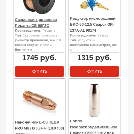
Редуктор кислородный
Сварочная проволока
БКО-50-12.5 Сварог OR-
Ресанта СВ-08Г2С
137A-AL 98174
Производитель
: Ресанта
Тип
: Сварочная проволока
Производитель
: Сварог
Диаметр проволоки, мм
: 0.8
Тип
: Редукторы
Режим сварки
: с газом
Количество манометров, шт
:
Вес, кг
: 5.0
2
1745
руб.
1315
руб.
КУПИТЬ
КУПИТЬ
Сопло
Наконечник E-Cu КЕДР
газораспределительное
PRO М8 / Ø 0.8мм (10.0 / 30)
Сварог ICS0063 d12 для