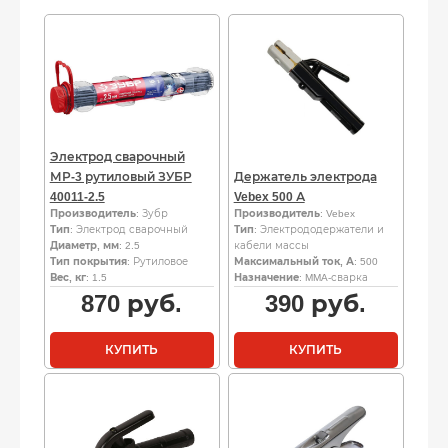
Электрод сварочный
МР-3 рутиловый ЗУБР
Держатель электрода
40011-2.5
Vebex 500 А
Производитель
: Зубр
Производитель
: Vebex
Тип
: Электрод сварочный
Тип
: Электрододержатели и
Диаметр, мм
: 2.5
кабели массы
Тип покрытия
: Рутиловое
Максимальный ток, А
: 500
Вес, кг
: 1.5
Назначение
: MMA-сварка
870
руб.
390
руб.
КУПИТЬ
КУПИТЬ