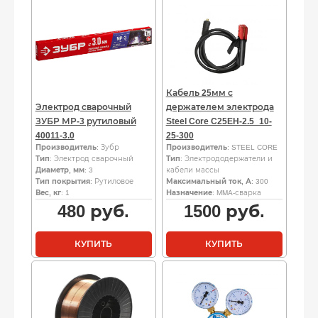
Кабель 25мм с
Электрод сварочный
держателем электрода
ЗУБР МР-3 рутиловый
Steel Core C25EH-2.5_10-
40011-3.0
25-300
Производитель
: Зубр
Производитель
: STEEL CORE
Тип
: Электрод сварочный
Тип
: Электрододержатели и
Диаметр, мм
: 3
кабели массы
Тип покрытия
: Рутиловое
Максимальный ток, А
: 300
Вес, кг
: 1
Назначение
: MMA-сварка
480
руб.
1500
руб.
КУПИТЬ
КУПИТЬ