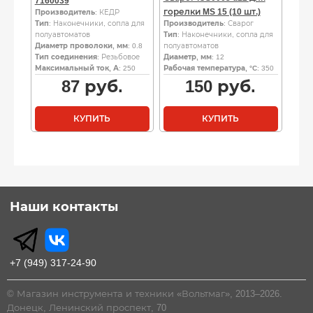
7160039
горелки MS 15 (10 шт.)
Производитель
: КЕДР
Тип
: Наконечники, сопла для
Производитель
: Сварог
полуавтоматов
Тип
: Наконечники, сопла для
Диаметр проволоки, мм
: 0.8
полуавтоматов
Тип соединения
: Резьбовое
Диаметр, мм
: 12
Максимальный ток, А
: 250
Рабочая температура, °C
: 350
87
руб.
150
руб.
КУПИТЬ
КУПИТЬ
Наши контакты
+7 (949) 317-24-90
© Магазин инструмента и техники «Вольтмаг», 2013–2026.
Донецк, Ленинский проспект, 70