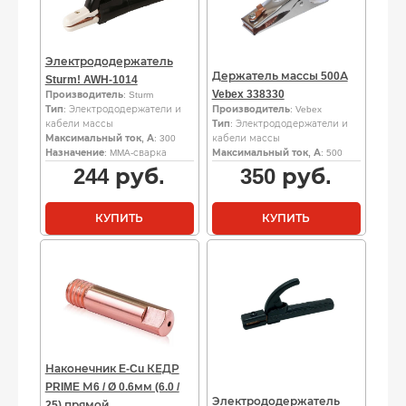
Электрододержатель
Держатель массы 500А
Sturm! AWH-1014
Vebex 338330
Производитель
: Sturm
Тип
: Электрододержатели и
Производитель
: Vebex
кабели массы
Тип
: Электрододержатели и
Максимальный ток, А
: 300
кабели массы
Назначение
: MMA-сварка
Максимальный ток, А
: 500
244
руб.
350
руб.
КУПИТЬ
КУПИТЬ
Наконечник E-Cu КЕДР
PRIME М6 / Ø 0.6мм (6.0 /
Электрододержатель
25) прямой