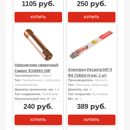
1105
руб.
250
руб.
КУПИТЬ
КУПИТЬ
Наконечник сварочный
Электрод Ресанта МР-3
Сварог ICU0003-10R
Ф4 71/6/24 (4 мм; 1 кг)
Производитель
: Сварог
Тип
: Наконечники, сопла для
Производитель
: Ресанта
полуавтоматов
Тип
: Электрод сварочный
Диаметр проволоки, мм
: 1.0
Диаметр, мм
: 4
Тип соединения
: Резьбовое
Тип покрытия
: Рутиловое
Максимальный ток, А
: 200
Вес, кг
: 1
240
руб.
389
руб.
КУПИТЬ
КУПИТЬ