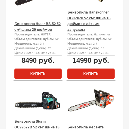
Бензопила Hanskonner
HGC2020 52 см³ шина 18
Бензопила Huter BS-52 52
дюймов с лёгким
см³ шина 20 дюймов
запуском
Производитель
: HUTER
Производитель
: Hanskonner
Объем двигателя, куб.см
: 52
Объем двигателя, куб.см
: 52
Мощность, л.с.
: 3.4
Мощность, л.с.
: 2.7
Длина шины (дюйм)
: 20
Длина шины (дюйм)
: 18
Цепь
: 0.325″ / 1.5 мм / 76 зв.
Цепь
: 0.325″ / 1.5 мм / 72 зв.
8490
руб.
14990
руб.
КУПИТЬ
КУПИТЬ
Бензопила Sturm
GC99522B 52 см³ шина 18
Бензопила Ресанта