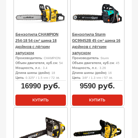
Бензопила CHAMPION
Бензопила Sturm
254-18 54 см³ шина 18
GC99452B 45 см³ шина 16
дюймов с лёгким
дюймов с лёгким
запуском
запуском
Производитель
: CHAMPION
Производитель
: Sturm
Объем двигателя, куб.см
: 54
Объем двигателя, куб.см
: 45
Мощность, л.с.
: 3.4
Мощность, л.с.
: 3.26
Длина шины (дюйм)
: 18
Длина шины (дюйм)
: 16
Цепь
: 0.325″ / 1.5 мм / 72 зв.
Цепь
: 3/8″ / 1.3 мм / 57 зв.
16990
руб.
9590
руб.
КУПИТЬ
КУПИТЬ