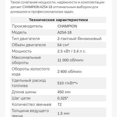
Такое сочетание мощности, надёжности и комплектации
делает CHAMPION A254-18 оптимальным выбором для
домашних и профессиональных задач.
Технические характеристики
Производитель
CHAMPION
Модель
A254-18
Тип двигателя
2-тактный бензиновый
Объём двигателя
54 см³
Мощность
2,5 кВт / 3,4 л.с.
Максимальные
11 000 об/мин
обороты
Обороты холостого
2 800 об/мин
хода
Удельный расход
510 г/кВт*ч
топлива
Длина шины
450 мм
Шаг цепи
0,325″
Количество звеньев
72
Толщина ведущего
1,5 мм
звена