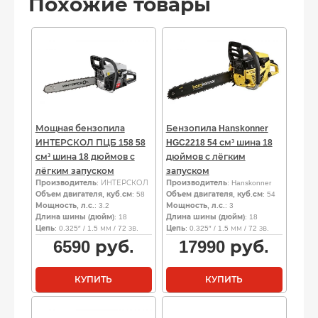
Похожие товары
Мощная бензопила
Бензопила Hanskonner
ИНТЕРСКОЛ ПЦБ 158 58
HGC2218 54 см³ шина 18
см³ шина 18 дюймов с
дюймов с лёгким
лёгким запуском
запуском
Производитель
: ИНТЕРСКОЛ
Производитель
: Hanskonner
Объем двигателя, куб.см
: 58
Объем двигателя, куб.см
: 54
Мощность, л.с.
: 3.2
Мощность, л.с.
: 3
Длина шины (дюйм)
: 18
Длина шины (дюйм)
: 18
Цепь
: 0.325″ / 1.5 мм / 72 зв.
Цепь
: 0.325″ / 1.5 мм / 72 зв.
6590
руб.
17990
руб.
КУПИТЬ
КУПИТЬ