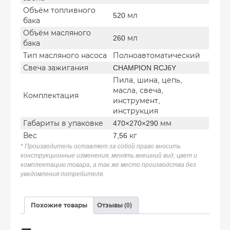
Объём топливного
520 мл
бака
Объём масляного
260 мл
бака
Тип масляного насоса
Полноавтоматический
Свеча зажигания
CHAMPION RCJ6Y
Пила, шина, цепь,
масла, свеча,
Комплектация
инструмент,
инструкция
Габариты в упаковке
470×270×290 мм
Вес
7,56 кг
* Производитель оставляет за собой право вносить
конструкционные изменения, менять внешний вид, цвет и
комплектацию товара, а так же место производства без
уведомления потребителя.
Похожие товары
Отзывы (0)