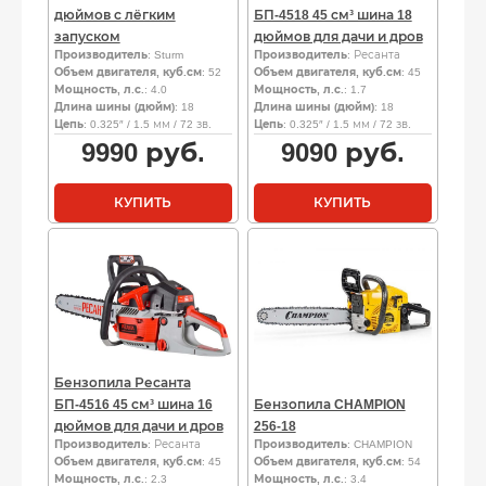
дюймов с лёгким
БП-4518 45 см³ шина 18
запуском
дюймов для дачи и дров
Производитель
: Sturm
Производитель
: Ресанта
Объем двигателя, куб.см
: 52
Объем двигателя, куб.см
: 45
Мощность, л.с.
: 4.0
Мощность, л.с.
: 1.7
Длина шины (дюйм)
: 18
Длина шины (дюйм)
: 18
Цепь
: 0.325″ / 1.5 мм / 72 зв.
Цепь
: 0.325″ / 1.5 мм / 72 зв.
9990
руб.
9090
руб.
КУПИТЬ
КУПИТЬ
Бензопила Ресанта
БП-4516 45 см³ шина 16
Бензопила CHAMPION
дюймов для дачи и дров
256-18
Производитель
: Ресанта
Производитель
: CHAMPION
Объем двигателя, куб.см
: 45
Объем двигателя, куб.см
: 54
Мощность, л.с.
: 2.3
Мощность, л.с.
: 3.4