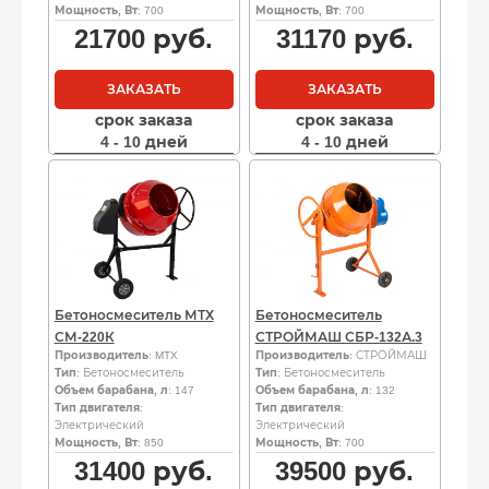
Мощность, Вт
: 700
Мощность, Вт
: 700
21700
руб.
31170
руб.
ЗАКАЗАТЬ
ЗАКАЗАТЬ
срок заказа
срок заказа
4 - 10 дней
4 - 10 дней
Бетоносмеситель МТХ
Бетоносмеситель
СМ-220К
СТРОЙМАШ СБР-132А.3
Производитель
: MTX
Производитель
: СТРОЙМАШ
Тип
: Бетоносмеситель
Тип
: Бетоносмеситель
Объем барабана, л
: 147
Объем барабана, л
: 132
Тип двигателя
:
Тип двигателя
:
Электрический
Электрический
Мощность, Вт
: 850
Мощность, Вт
: 700
31400
руб.
39500
руб.