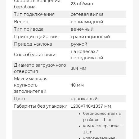
Скорость вращения
23 об/мин
барабана
Тип подключения
сетевая вилка
Венец
полиамидный
Тип привода
венечный
Принцип действия
гравитационный
Привод наклона
ручной
на колесах /
Способ установки
передвижной
Диаметр загрузочного
384 мм
отверстия
Максимальная
крупность
40 мм
заполнителей
Цвет
оранжевый
Габариты без упаковки
1208×740×1337 мм
бетоносмеситель в
разборе – 1 шт.;
комплект крепежа –
1 шт.;
уплотнительная