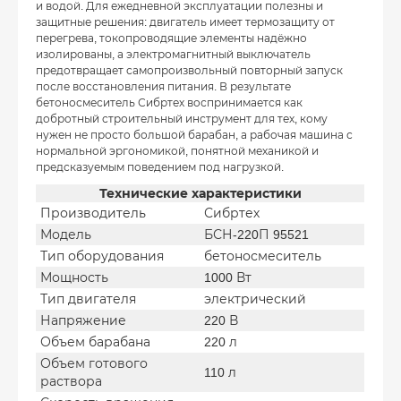
и водой. Для ежедневной эксплуатации полезны и
защитные решения: двигатель имеет термозащиту от
перегрева, токопроводящие элементы надёжно
изолированы, а электромагнитный выключатель
предотвращает самопроизвольный повторный запуск
после восстановления питания. В результате
бетоносмеситель Сибртех воспринимается как
добротный строительный инструмент для тех, кому
нужен не просто большой барабан, а рабочая машина с
нормальной эргономикой, понятной механикой и
предсказуемым поведением под нагрузкой.
Технические характеристики
Производитель
Сибртех
Модель
БСН-220П 95521
Тип оборудования
бетоносмеситель
Мощность
1000 Вт
Тип двигателя
электрический
Напряжение
220 В
Объем барабана
220 л
Объем готового
110 л
раствора