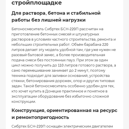
стройплощадке
Для раствора, бетона и стабильной
работы без лишней нагрузки
Бетоносмеситель Сибртех БСН-220П рассчитан на
приготовление бетонных смесей и штукатурных
растворов в условиях частного строительства, ремонта и
небольших строительных работ. Объём барабана 220
литров делает эту модель удобной там, где уже нужен не
разовый бытовой замес, а более производительная
подача смеси без постоянных пауз. При этом за один
цикл можно получить до 110 литров готового раствора, а
само перемешивание занимает до 2 минут, поэтому
техника подходит для заливки оснований, устройства
стяжки, бетонирования дорожек, опор и других типовых
задач. Такой бетоносмеситель особенно удобен для тех,
кто хочет купить в Донецке практичное и понятное в
эксплуатации оборудование без избыточно сложной
конструкции.
Конструкция, ориентированная на ресурс
и ремонтопригодность
Сибртех БСН-220П оснащён электрическим двигателем