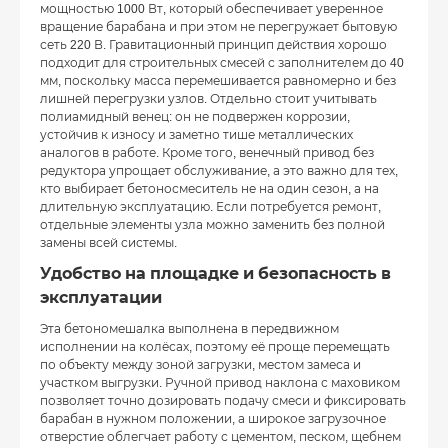
мощностью 1000 Вт, который обеспечивает уверенное
вращение барабана и при этом не перегружает бытовую
сеть 220 В. Гравитационный принцип действия хорошо
подходит для строительных смесей с заполнителем до 40
мм, поскольку масса перемешивается равномерно и без
лишней перегрузки узлов. Отдельно стоит учитывать
полиамидный венец: он не подвержен коррозии,
устойчив к износу и заметно тише металлических
аналогов в работе. Кроме того, венечный привод без
редуктора упрощает обслуживание, а это важно для тех,
кто выбирает бетоносмеситель не на один сезон, а на
длительную эксплуатацию. Если потребуется ремонт,
отдельные элементы узла можно заменить без полной
замены всей системы.
Удобство на площадке и безопасность в
эксплуатации
Эта бетономешалка выполнена в передвижном
исполнении на колёсах, поэтому её проще перемещать
по объекту между зоной загрузки, местом замеса и
участком выгрузки. Ручной привод наклона с маховиком
позволяет точно дозировать подачу смеси и фиксировать
барабан в нужном положении, а широкое загрузочное
отверстие облегчает работу с цементом, песком, щебнем