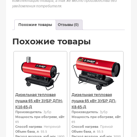
комплектацию товара, а так же место производства без
уведомления потребителя.
Похожие товары
Отзывы (0)
Похожие товары
Дизельная тепловая
Дизельная тепловая
пушка 65 кВт ЗУБР ДПН-
пушка 65 кВт ЗУБР ДП-
К10-65-Д
К8-65-Д
Производитель
: Зубр
Производитель
: Зубр
Мощность при обогреве, кВт
:
Мощность при обогреве, кВт
:
65
65
Способ нагрева
: Непрямой
Способ нагрева
: Прямой
Объем бака, л
: 55.5
Объем бака, л
: 55.5
Расход воздуха, куб.м/ч
: 1800
Расход воздуха, куб.м/ч
: 3000