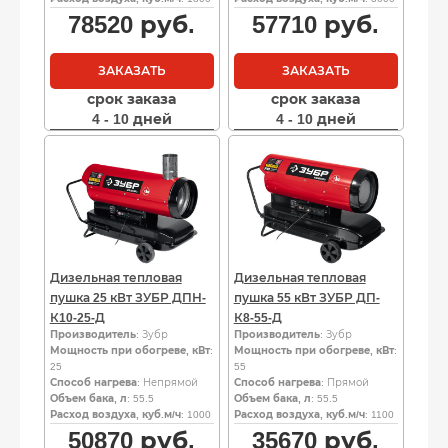
78520
руб.
57710
руб.
ЗАКАЗАТЬ
ЗАКАЗАТЬ
срок заказа
срок заказа
4 - 10 дней
4 - 10 дней
Дизельная тепловая
Дизельная тепловая
пушка 25 кВт ЗУБР ДПН-
пушка 55 кВт ЗУБР ДП-
К10-25-Д
К8-55-Д
Производитель
: Зубр
Производитель
: Зубр
Мощность при обогреве, кВт
:
Мощность при обогреве, кВт
:
25
55
Способ нагрева
: Непрямой
Способ нагрева
: Прямой
Объем бака, л
: 55.5
Объем бака, л
: 55.5
Расход воздуха, куб.м/ч
: 1000
Расход воздуха, куб.м/ч
: 1100
50870
руб.
35670
руб.