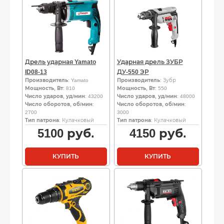
Дрель ударная Yamato
Ударная дрель ЗУБР
ID08-13
ДУ-550 ЭР
Производитель
: Yamato
Производитель
: Зубр
Мощность, Вт
: 810
Мощность, Вт
: 550
Число ударов, уд/мин
: 43200
Число ударов, уд/мин
: 48000
Число оборотов, об/мин
:
Число оборотов, об/мин
:
2700
3000
Тип патрона
: Кулачковый
Тип патрона
: Кулачковый
5100
руб.
4150
руб.
КУПИТЬ
КУПИТЬ