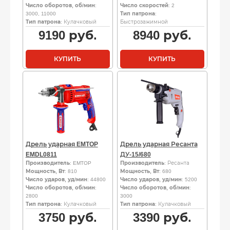
Число оборотов, об/мин
:
Число скоростей
: 2
3000, 11000
Тип патрона
:
Тип патрона
: Кулачковый
Быстрозажимной
9190
руб.
8940
руб.
КУПИТЬ
КУПИТЬ
Дрель ударная EMTOP
Дрель ударная Ресанта
EMDL0811
ДУ-15/680
Производитель
: EMTOP
Производитель
: Ресанта
Мощность, Вт
: 810
Мощность, Вт
: 680
Число ударов, уд/мин
: 44800
Число ударов, уд/мин
: 5200
Число оборотов, об/мин
:
Число оборотов, об/мин
:
2800
3000
Тип патрона
: Кулачковый
Тип патрона
: Кулачковый
3750
руб.
3390
руб.