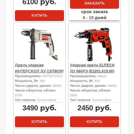
6100
руб.
ЗАКАЗАТЬ
срок заказа
КУПИТЬ
4 - 10 дней
Дрель ударная
Ударная дрель ELITECH
ИНТЕРСКОЛ ДУ-13/780ЭР
ДУ 060РЭ (E2201.019.00)
Производитель
: ИНТЕРСКОЛ
Производитель
: Elitech
Мощность, Вт
: 780
Мощность, Вт
: 650
Число ударов, уд/мин
: 30000
Число ударов, уд/мин
: 48000
Число оборотов, об/мин
:
Число оборотов, об/мин
:
2700
2800
Тип патрона
: Кулачковый
Тип патрона
: Кулачковый
3490
руб.
2450
руб.
КУПИТЬ
КУПИТЬ