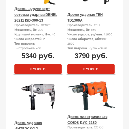
Дрель-шуруповерт
сетевая ударная DENEL
Дрель ударная TEH
26211 ISD-300-13
TD1309A
Производитель
: DENZEL
Производитель
: TEH
Мощность, Вт
: 300
Мощность, Вт
: 850
Крутящий момент, Н·м
: 40
Число ударов, уд/мин
: 41600
Число скоростей
: 2
Число оборотов, об/мин
:
Тип патрона
:
2800
Быстрозажимной
Тип патрона
: Кулачковый
5340
руб.
3790
руб.
КУПИТЬ
КУПИТЬ
Дрель электрическая
СОЮЗ ДУС-2180
Дрель ударная
Производитель
: СОЮЗ
ИНТЕРСКОЛ