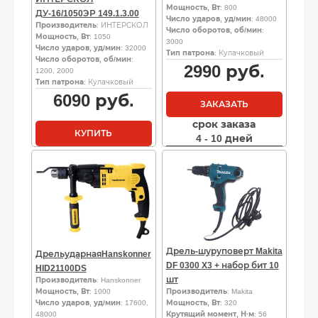
Мощность, Вт
: 800
ДУ-16/1050ЭР 149.1.3.00
Число ударов, уд/мин
: 48000
Производитель
: ИНТЕРСКОЛ
Число оборотов, об/мин
:
Мощность, Вт
: 1050
3000
Число ударов, уд/мин
: 32000
Тип патрона
: Кулачковый
Число оборотов, об/мин
:
2990
руб.
1200, 2000
Тип патрона
: Кулачковый
6090
руб.
ЗАКАЗАТЬ
срок заказа
КУПИТЬ
4 - 10 дней
Дрель-шуруповерт Makita
ДрельударнаяHanskonner
DF 0300 X3 + набор бит 10
HID21100DS
шт
Производитель
: Hanskonner
Мощность, Вт
: 1000
Производитель
: Makita
Число ударов, уд/мин
: 17600,
Мощность, Вт
: 320
48000
Крутящий момент, Н·м
: 56