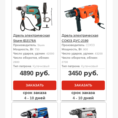
Дрель электрическая
Дрель электрическая
Sturm ID2176A
СОЮЗ ДУС-2190
Производитель
: Sturm
Производитель
: СОЮЗ
Мощность, Вт
: 750
Мощность, Вт
: 900
Число ударов, уд/мин
: 42000
Число ударов, уд/мин
: 43200
Число оборотов, об/мин
:
Число оборотов, об/мин
:
2800
2700
Тип патрона
: Кулачковый
Тип патрона
: Кулачковый
4890
руб.
3450
руб.
ЗАКАЗАТЬ
ЗАКАЗАТЬ
срок заказа
срок заказа
4 - 10 дней
4 - 10 дней