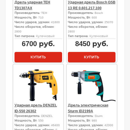
Дрель ударная TEH
Ударная дрель Bosch GSB
TD1307AX
13 RE 0.601.217.100
Производитель
: TEH
Производитель
: Bosch
Мощность, Вт
: 710
Мощность, Вт
: 600
Число ударов, уд/мин
: 41600
Число ударов, уд/мин
: 25070
Число оборотов, об/мин
:
Число оборотов, об/мин
:
2800
2800
Тип патрона
: Кулачковый
Тип патрона
: Кулачковый
6700
руб.
8450
руб.
КУПИТЬ
КУПИТЬ
Ударная дрель DENZEL
Дрель электрическая
ID-550 26302
Sturm ID2199A
Производитель
: DENZEL
Производитель
: Sturm
Мощность, Вт
: 550
Мощность, Вт
: 980
Число ударов, уд/мин
: 46400
Число ударов, уд/мин
: 42000
Число оборотов, об/мин
: 0,
Число оборотов, об/мин
: