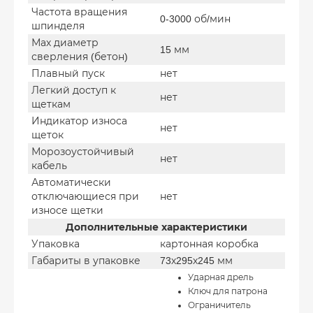
Частота вращения
0-3000 об/мин
шпинделя
Мах диаметр
15 мм
сверления (бетон)
Плавный пуск
нет
Легкий доступ к
нет
щеткам
Индикатор износа
нет
щеток
Морозоустойчивый
нет
кабель
Автоматически
отключающиеся при
нет
износе щетки
Дополнительные характеристики
Упаковка
картонная коробка
Габариты в упаковке
73х295х245 мм
Ударная дрель
Ключ для патрона
Ограничитель