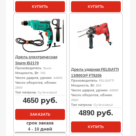
КУПИТЬ
КУПИТЬ
Дрель электрическая
Sturm ID2170
Производитель
: Sturm
Дрель ударная FELISATTI
Мощность, Вт
: 700
13/900ЭР FT9206
Число ударов, уд/мин
: 44800
Производитель
: FELISATTI
Число оборотов, об/мин
:
Мощность, Вт
: 900
2800
Число ударов, уд/мин
: 44800
Тип патрона
: Кулачковый
Число оборотов, об/мин
:
4650
руб.
2800
Тип патрона
: Кулачковый
4890
руб.
ЗАКАЗАТЬ
срок заказа
КУПИТЬ
4 - 10 дней