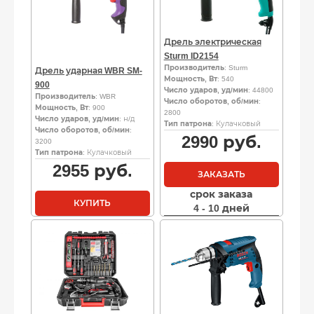
Дрель электрическая
Sturm ID2154
Производитель
: Sturm
Дрель ударная WBR SM-
Мощность, Вт
: 540
900
Число ударов, уд/мин
: 44800
Производитель
: WBR
Число оборотов, об/мин
:
Мощность, Вт
: 900
2800
Число ударов, уд/мин
: н/д
Тип патрона
: Кулачковый
Число оборотов, об/мин
:
2990
руб.
3200
Тип патрона
: Кулачковый
2955
руб.
ЗАКАЗАТЬ
срок заказа
КУПИТЬ
4 - 10 дней