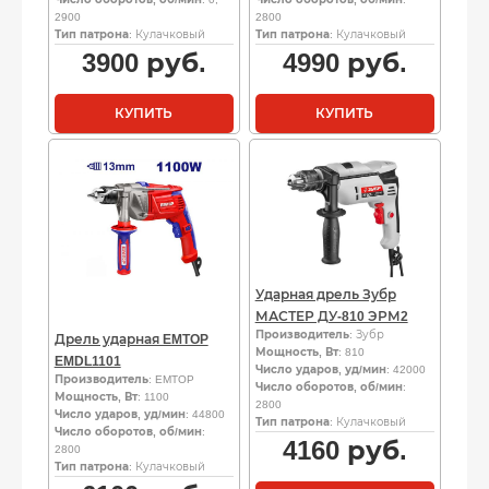
2900
2800
Тип патрона
: Кулачковый
Тип патрона
: Кулачковый
3900
руб.
4990
руб.
КУПИТЬ
КУПИТЬ
Ударная дрель Зубр
МАСТЕР ДУ-810 ЭРМ2
Производитель
: Зубр
Дрель ударная EMTOP
Мощность, Вт
: 810
EMDL1101
Число ударов, уд/мин
: 42000
Производитель
: EMTOP
Число оборотов, об/мин
:
Мощность, Вт
: 1100
2800
Число ударов, уд/мин
: 44800
Тип патрона
: Кулачковый
Число оборотов, об/мин
:
4160
руб.
2800
Тип патрона
: Кулачковый