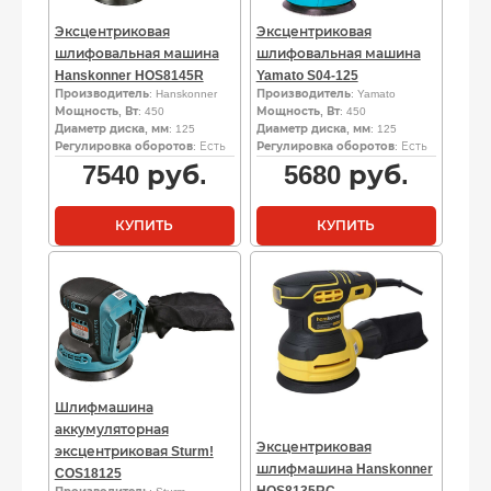
Эксцентриковая
Эксцентриковая
шлифовальная машина
шлифовальная машина
Hanskonner HOS8145R
Yamato S04-125
Производитель
: Hanskonner
Производитель
: Yamato
Мощность, Вт
: 450
Мощность, Вт
: 450
Диаметр диска, мм
: 125
Диаметр диска, мм
: 125
Регулировка оборотов
: Есть
Регулировка оборотов
: Есть
7540
руб.
5680
руб.
КУПИТЬ
КУПИТЬ
Шлифмашина
аккумуляторная
Эксцентриковая
эксцентриковая Sturm!
шлифмашина Hanskonner
COS18125
HOS8135RC