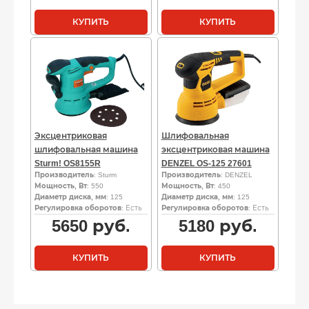
КУПИТЬ
КУПИТЬ
Эксцентриковая
Шлифовальная
шлифовальная машина
эксцентриковая машина
Sturm! OS8155R
DENZEL OS-125 27601
Производитель
: Sturm
Производитель
: DENZEL
Мощность, Вт
: 550
Мощность, Вт
: 450
Диаметр диска, мм
: 125
Диаметр диска, мм
: 125
Регулировка оборотов
: Есть
Регулировка оборотов
: Есть
5650
руб.
5180
руб.
КУПИТЬ
КУПИТЬ