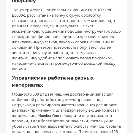
покраску
Эксцентриковая шлифовальная машина NUMBER ONE
ES500-1 рассчитана на точную сухую обработку
поверхности, когда важен не просто съем материала, а
ровный и предсказуемый результат. За счет
эксцентрикового движения подошвы инструмент хорошо
подходит для финишной шлифовки древесины, металла,
шпаклеванных участков, лаковых слоев и окрашенных
оснований. При этом поверхность получается более
чистой по рисунку обработки, поэтому такую
шлифмашину удобно использовать перед покраской,
нанесением лака или промежуточной доводкой между
слоями.
Управляемая работа на разных
материалах
Мощность 500 Вт дает машине достаточный запас для
стабильной работы без ощутимых просадок под
нагрузкой, а регулировка частоты вращения расширяет
диапазон применения. Благодаря этому эксцентриковая
шлифмашина Number One подходит и для деликатной
доводки, и для более активной зачистки, когда нужно
убрать старый лак, выровнять плоскость или подготовить
деталь под последующую отделку. Диаметр тарелки 125