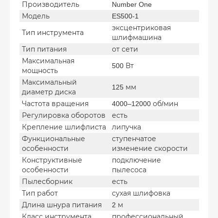
Производитель
Number One
Модель
ES500-1
эксцентриковая
Тип инструмента
шлифмашина
Тип питания
от сети
Максимальная
500 Вт
мощность
Максимальный
125 мм
диаметр диска
Частота вращения
4000–12000 об/мин
Регулировка оборотов
есть
Крепление шлифлиста
липучка
Функциональные
ступенчатое
особенности
изменение скорости
Конструктивные
подключение
особенности
пылесоса
Пылесборник
есть
Тип работ
сухая шлифовка
Длина шнура питания
2 м
Класс инструмента
профессиональный