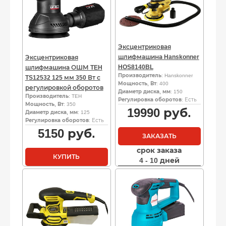
Эксцентриковая
шлифмашина Hanskonner
Эксцентриковая
HOS8140BL
шлифмашина ОШМ TEH
Производитель
: Hanskonner
TS12532 125 мм 350 Вт с
Мощность, Вт
: 400
регулировкой оборотов
Диаметр диска, мм
: 150
Производитель
: TEH
Регулировка оборотов
: Есть
Мощность, Вт
: 350
19990
руб.
Диаметр диска, мм
: 125
Регулировка оборотов
: Есть
5150
руб.
ЗАКАЗАТЬ
срок заказа
КУПИТЬ
4 - 10 дней