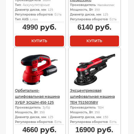
Производитель
: Sturm
Тип
: Аккумуляторные
Производитель
: Hanskonner
Диаметр диска, мм
: 125
Мощность, Вт
: 350
Регулировка оборотов
: Есть
Диаметр диска, мм
: 125
Тип АКБ
: Li-Ion
Регулировка оборотов
: Есть
4990
руб.
6140
руб.
КУПИТЬ
КУПИТЬ
Орбитально-
Эксцентриковая
шлифовальная машина
шлифовальная машина
ЗУБР ЗОШМ-450-125
TEH TS15035BV
Производитель
: Зубр
Производитель
: TEH
Мощность, Вт
: 350
Мощность, Вт
: 350
Диаметр диска, мм
: 125
Диаметр диска, мм
: 150
Регулировка оборотов
: Есть
Регулировка оборотов
: Есть
4660
руб.
16900
руб.