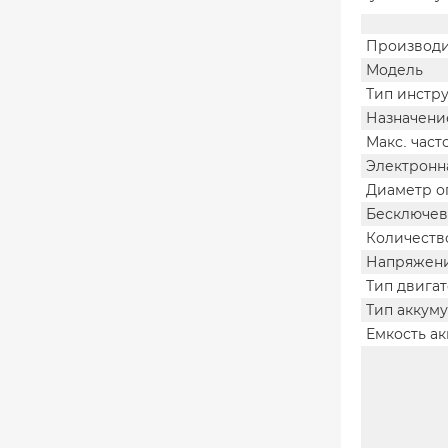
Производи
Модель
Тип инстр
Назначени
Макс. част
Электронн
Диаметр о
Бесключев
Количеств
Напряжени
Тип двига
Тип аккум
Емкость а