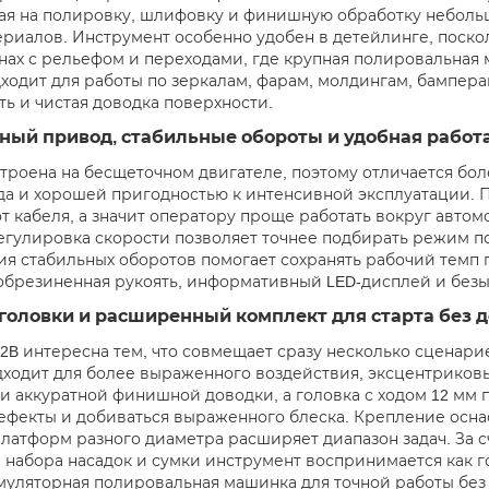
ая на полировку, шлифовку и финишную обработку небольши
ериалов. Инструмент особенно удобен в детейлинге, поско
нах с рельефом и переходами, где крупная полировальная
ходит для работы по зеркалам, фарам, молдингам, бампера
ть и чистая доводка поверхности.
ный привод, стабильные обороты и удобная работа
троена на бесщеточном двигателе, поэтому отличается бо
да и хорошей пригодностью к интенсивной эксплуатации. 
от кабеля, а значит оператору проще работать вокруг автом
Регулировка скорости позволяет точнее подбирать режим п
я стабильных оборотов помогает сохранять рабочий темп 
брезиненная рукоять, информативный LED-дисплей и безы
головки и расширенный комплект для старта без 
-2B интересна тем, что совмещает сразу несколько сценари
дходит для более выраженного воздействия, эксцентриковы
и аккуратной финишной доводки, а головка с ходом 12 мм
ефекты и добиваться выраженного блеска. Крепление оснас
платформ разного диаметра расширяет диапазон задач. За с
, набора насадок и сумки инструмент воспринимается как 
муляторная полировальная машинка для точной работы без