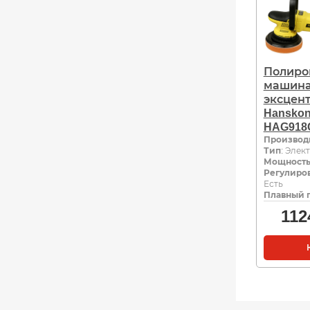
Полиро
машин
эксцен
Hanskon
HAG918
Производ
Тип
: Элек
Мощность,
Регулиров
Есть
Плавный 
112