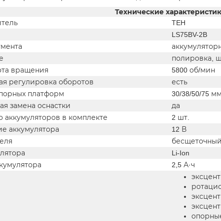
Технические характеристи
тель
TEH
LS75BV-2B
умента
аккумулятор
е
полировка, 
ота вращения
5800 об/мин
ая регулировка оборотов
есть
порных платформ
30/38/50/75 м
ая замена оснастки
да
о аккумуляторов в комплекте
2 шт.
е аккумулятора
12 В
теля
бесщеточны
улятора
Li-Ion
ккумулятора
2,5 А·ч
эксцен
ротацио
эксцент
эксцент
опорные