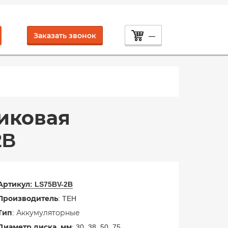
Заказать звонок
—
иковая
2B
Артикул:
LS75BV-2B
Производитель
: TEH
Тип
: Аккумуляторные
Диаметр диска, мм
: 30, 38, 50, 75