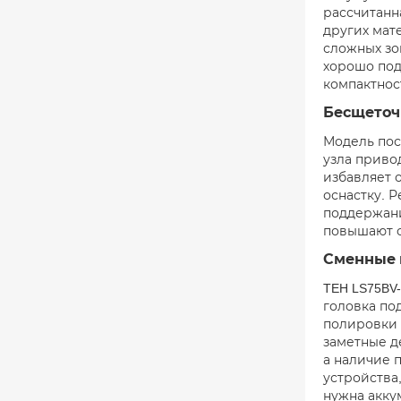
рассчитанн
других мат
сложных зо
хорошо под
компактнос
Бесщеточ
Модель пос
узла приво
избавляет 
оснастку. 
поддержани
повышают о
Сменные 
TEH LS75BV
головка по
полировки 
заметные д
а наличие 
устройства
нужна акку