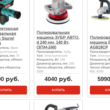
ляторная
Полировальная
вальная
машина ЗУБР АВТО,
Полиров
Sturm!
d 240 мм, 140 Вт,
машина S
5
(ЗПМ-240)
AG919CP
итель
: Sturm
умуляторные
Производитель
: Зубр
Производит
иска, мм
: 75
Тип
: Электрические
Тип
: Электр
ротов, об/мин
:
Мощность, Вт
: 140
Мощность, В
Диаметр диска, мм
: 240
Диаметр дис
ка оборотов
:
Число оборотов, об/мин
:
Число оборо
3200
800, 4200
90
руб.
4040
руб.
599
КУПИТЬ
КУПИТЬ
КУ