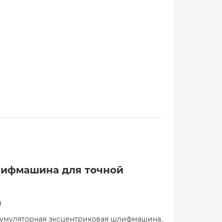
шлифмашина для точной
и
кумуляторная эксцентриковая шлифмашина,