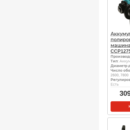
Аккуму
полиро
машина 
CCP127
Производ
Тип
: Акк
Диаметр д
Число обо
2600, 7800
Регулиров
Есть
30