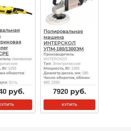
вальная
Полировальная
а
машина
триковая
ИНТЕРСКОЛ
ner
УПМ-180/1300ЭМ
CPE
Производитель
:
итель
: Hanskonner
ИНТЕРСКОЛ
трические
Тип
: Электрические
 Вт
: 1250
Мощность, Вт
: 1300
ка оборотов
:
Диаметр диска, мм
: 180
Число оборотов, об/мин
:
пуск
: Есть
400, 2200
40
руб.
7920
руб.
КУПИТЬ
КУПИТЬ