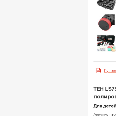
Руков
TEH LS
полиро
Для дете
Аккумулято