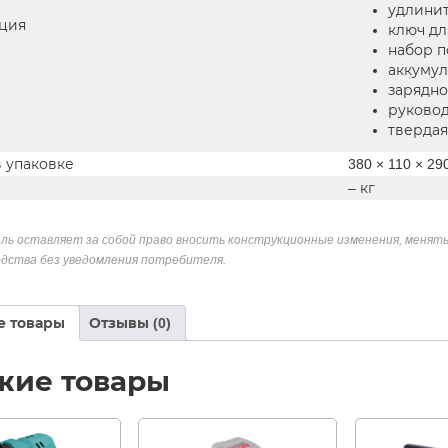
удлинит
ция
ключ дл
набор п
аккумуля
зарядно
руковод
твердая
в упаковке
380 × 110 × 2
– кг
ль оставляет за собой право вносить конструкционные изменения, менять
дства без уведомления потребителя.
е товары
Отзывы (0)
жие товары