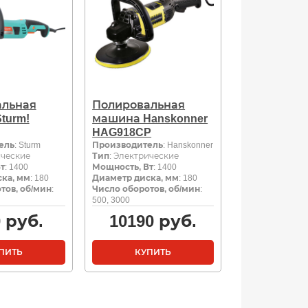
альная
Полировальная
turm!
машина Hanskonner
HAG918CP
ель
: Sturm
Производитель
: Hanskonner
ические
Тип
: Электрические
т
: 1400
Мощность, Вт
: 1400
ка, мм
: 180
Диаметр диска, мм
: 180
тов, об/мин
:
Число оборотов, об/мин
:
500, 3000
0
руб.
10190
руб.
ПИТЬ
КУПИТЬ