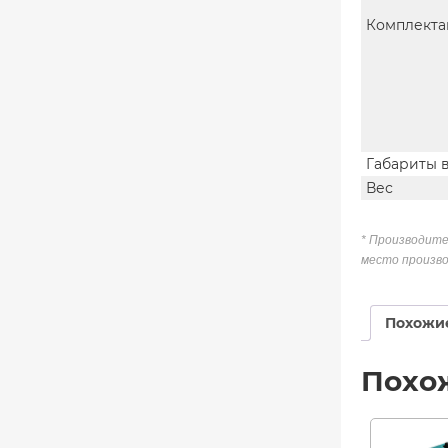
Комплекта
Габариты 
Вес
* Производите
место произво
Похожи
Похо