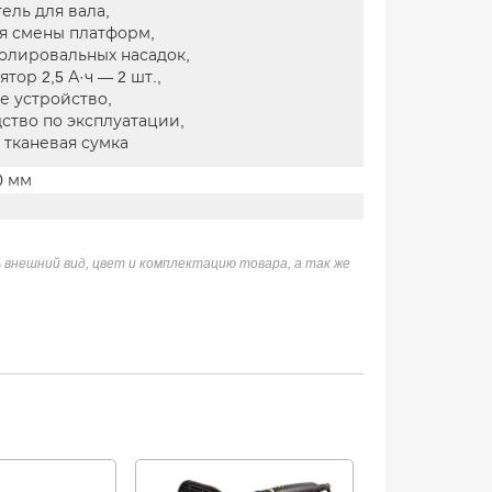
ель для вала,
я смены платформ,
олировальных насадок,
тор 2,5 А·ч — 2 шт.,
е устройство,
ство по эксплуатации,
 тканевая сумка
90 мм
 внешний вид, цвет и комплектацию товара, а так же