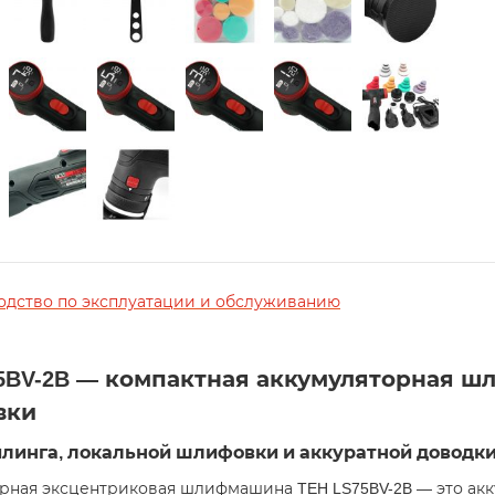
одство по эксплуатации и обслуживанию
75BV-2B — компактная аккумуляторная 
вки
йлинга, локальной шлифовки и аккуратной доводк
рная эксцентриковая шлифмашина TEH LS75BV-2B — это ак