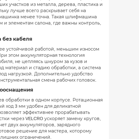
х участков из металла, дерева, пластика и
льку лучше всего раскрывает себя на
 машинка менее точна. Такая шлифмашина
м и элементам салона, где важны контроль,
 без кабеля
лее устойчивой работой, меньшим износом
При этом аккумуляторная технология
обиля, не цепляясь шнуром за кузов и
од материал и стадию обработки, а система
под нагрузкой. Дополнительно удобство
нструментальная смена рабочих головок.
дооснащения
ев обработки в одном корпусе. Ротационная
й ход 3 мм удобен для деликатной
 позволяет эффективнее прорабатывать
тки через VELCRO ускоряет замену кругов,
чет двух аккумуляторов, зарядного
готовое решение для мастера, которому
 лишних ограничений.