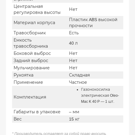
Центральная
Нет
регулировка высоты
Пластик ABS высокой
Материал корпуса
прочности
Травосборник
Есть
Емкость
40 л
травосборника
Боковой выброс
Нет
Задний выброс
Нет
Мульчирование
Нет
Рукоятка
Складная
Применение
Частное
Газонокосилка
электрическая Oleo-
Комплектация
Mac K 40 P — 1 шт.
Габариты в упаковке
– мм
Вес
15 кг
* Производитель оставляет за собой право вносить