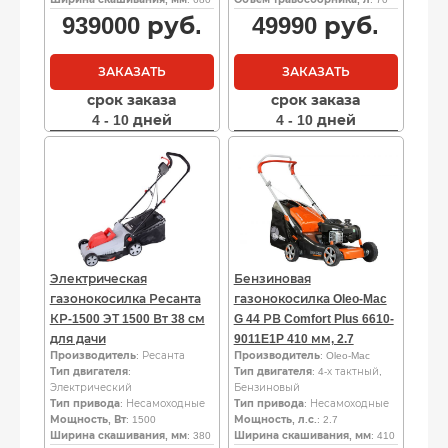
939000
руб.
49990
руб.
ЗАКАЗАТЬ
ЗАКАЗАТЬ
срок заказа
срок заказа
4 - 10 дней
4 - 10 дней
Электрическая
Бензиновая
газонокосилка Ресанта
газонокосилка Oleo-Mac
КР-1500 ЭТ 1500 Вт 38 см
G 44 РВ Comfort Plus 6610-
для дачи
9011E1P 410 мм, 2.7
Производитель
: Ресанта
Производитель
: Oleo-Mac
Тип двигателя
:
Тип двигателя
: 4-х тактный,
Электрический
Бензиновый
Тип привода
: Несамоходные
Тип привода
: Несамоходные
Мощность, Вт
: 1500
Мощность, л.с.
: 2.7
Ширина скашивания, мм
: 380
Ширина скашивания, мм
: 410