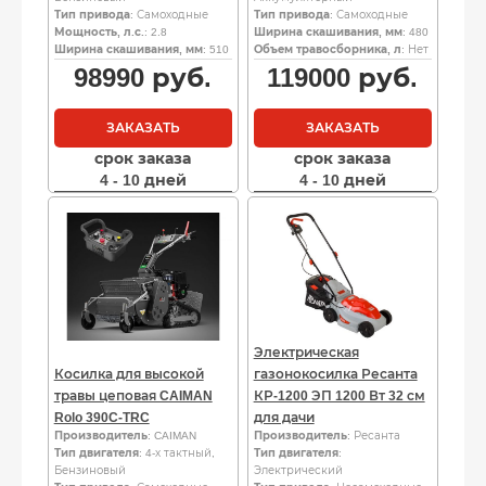
Тип привода
: Самоходные
Тип привода
: Самоходные
Мощность, л.с.
: 2.8
Ширина скашивания, мм
: 480
Ширина скашивания, мм
: 510
Объем травосборника, л
: Нет
98990
руб.
119000
руб.
ЗАКАЗАТЬ
ЗАКАЗАТЬ
срок заказа
срок заказа
4 - 10 дней
4 - 10 дней
Электрическая
Косилка для высокой
газонокосилка Ресанта
травы цеповая CAIMAN
КР-1200 ЭП 1200 Вт 32 см
Rolo 390C-TRC
для дачи
Производитель
: CAIMAN
Производитель
: Ресанта
Тип двигателя
: 4-х тактный,
Тип двигателя
:
Бензиновый
Электрический