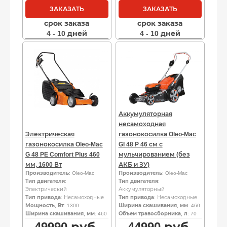
ЗАКАЗАТЬ
ЗАКАЗАТЬ
срок заказа
срок заказа
4 - 10 дней
4 - 10 дней
Аккумуляторная
несамоходная
Электрическая
газонокосилка Oleo-Mac
газонокосилка Oleo-Mac
GI 48 P 46 см с
G 48 PE Comfort Plus 460
мульчированием (без
мм, 1600 Вт
АКБ и ЗУ)
Производитель
: Oleo-Mac
Производитель
: Oleo-Mac
Тип двигателя
:
Тип двигателя
:
Электрический
Аккумуляторный
Тип привода
: Несамоходные
Тип привода
: Несамоходные
Мощность, Вт
: 1300
Ширина скашивания, мм
: 460
Ширина скашивания, мм
: 460
Объем травосборника, л
: 70
49990
руб.
44990
руб.