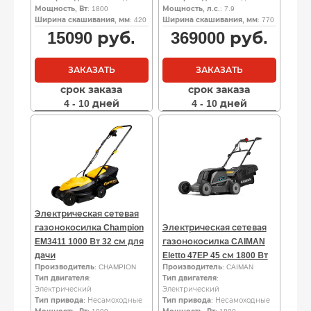
Мощность, Вт
: 1800
Мощность, л.с.
: 7.9
Ширина скашивания, мм
: 420
Ширина скашивания, мм
: 770
15090
руб.
369000
руб.
ЗАКАЗАТЬ
ЗАКАЗАТЬ
срок заказа
срок заказа
4 - 10 дней
4 - 10 дней
Электрическая сетевая
газонокосилка Champion
Электрическая сетевая
EM3411 1000 Вт 32 см для
газонокосилка CAIMAN
дачи
Eletto 47EP 45 см 1800 Вт
Производитель
: CHAMPION
Производитель
: CAIMAN
Тип двигателя
:
Тип двигателя
:
Электрический
Электрический
Тип привода
: Несамоходные
Тип привода
: Несамоходные