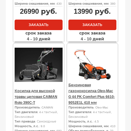
Ширина скашивания, мм
: 430
Ширина скашивания, мм
: 380
26990
руб.
13990
руб.
ЗАКАЗАТЬ
ЗАКАЗАТЬ
срок заказа
срок заказа
4 - 10 дней
4 - 10 дней
Бензиновая
Косилка для высокой
газонокосилка Oleo-Mac
травы цеповая CAIMAN
G 44 PK Comfort Plus 6610-
Rolo 390C-T
9052E1L 410 мм
Производитель
: CAIMAN
Производитель
: Oleo-Mac
Тип двигателя
: 4-х тактный,
Тип двигателя
: 4-х тактный,
Бензиновый
Бензиновый
Тип привода
: Самоходные
Мощность, л.с.
: 4.5
Мощность, л.с.
: 9.0
Ширина скашивания, мм
: 410
Ширина скашивания, мм
: 680
Объем травосборника, л
: 70