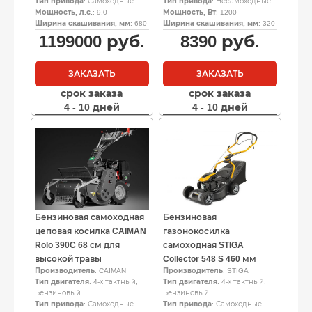
Тип привода
: Самоходные
Тип привода
: Несамоходные
Мощность, л.с.
: 9.0
Мощность, Вт
: 1200
Ширина скашивания, мм
: 680
Ширина скашивания, мм
: 320
1199000
руб.
8390
руб.
ЗАКАЗАТЬ
ЗАКАЗАТЬ
срок заказа
срок заказа
4 - 10 дней
4 - 10 дней
Бензиновая самоходная
Бензиновая
цеповая косилка CAIMAN
газонокосилка
Rolo 390C 68 см для
самоходная STIGA
высокой травы
Collector 548 S 460 мм
Производитель
: CAIMAN
Производитель
: STIGA
Тип двигателя
: 4-х тактный,
Тип двигателя
: 4-х тактный,
Бензиновый
Бензиновый
Тип привода
: Самоходные
Тип привода
: Самоходные