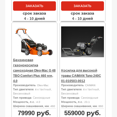
ЗАКАЗАТЬ
ЗАКАЗАТЬ
срок заказа
срок заказа
4 - 10 дней
4 - 10 дней
Бензиновая
газонокосилка
самоходная Oleo-Mac G 48
Косилка для высокой
TBQ Comfort Plus 460 мм,
травы CAIMAN Tuno 240C
4.0
01-010503-0012
Производитель
: Oleo-Mac
Производитель
: CAIMAN
Тип двигателя
: 4-х тактный,
Тип двигателя
: 4-х тактный,
Бензиновый
Бензиновый
Тип привода
: Самоходные
Тип привода
: Самоходные
Мощность, л.с.
: 4.0
Мощность, л.с.
: 23.1
Ширина скашивания, мм
: 460
Ширина скашивания, мм
: 860
79990
руб.
559000
руб.