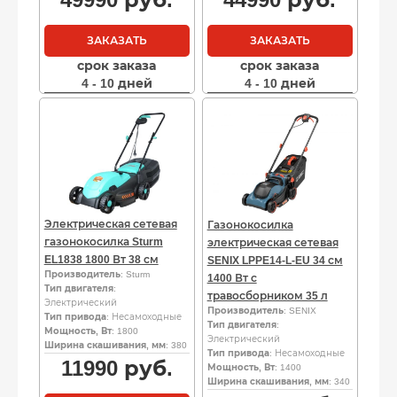
ЗАКАЗАТЬ
ЗАКАЗАТЬ
срок заказа
срок заказа
4 - 10 дней
4 - 10 дней
Электрическая сетевая
Газонокосилка
газонокосилка Sturm
электрическая сетевая
EL1838 1800 Вт 38 см
SENIX LPPE14-L-EU 34 см
Производитель
: Sturm
1400 Вт с
Тип двигателя
:
травосборником 35 л
Электрический
Производитель
: SENIX
Тип привода
: Несамоходные
Тип двигателя
:
Мощность, Вт
: 1800
Электрический
Ширина скашивания, мм
: 380
Тип привода
: Несамоходные
11990
руб.
Мощность, Вт
: 1400
Ширина скашивания, мм
: 340