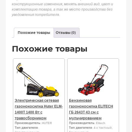
конструкционные изменения, менять внешний вид, цвет и
комплектацию товара, а так же место производства без
уведомления потребителя.
Похожие товары
Отзывы (0)
Похожие товары
Электрическая сетевая
Бензиновая
газонокосилка Huter ELM-
газонокосилка ELITECH
1400T 1400 Вт с
ГБ 2643Т 43 см с
травосборником
мульчированием
Производитель
: HUTER
Производитель
: Elitech
Тип двигателя
:
Тип двигателя
: 4-х тактный,