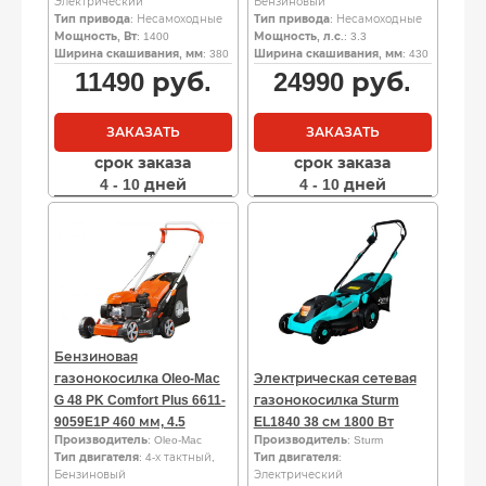
Электрический
Бензиновый
Тип привода
: Несамоходные
Тип привода
: Несамоходные
Мощность, Вт
: 1400
Мощность, л.с.
: 3.3
Ширина скашивания, мм
: 380
Ширина скашивания, мм
: 430
11490
руб.
24990
руб.
ЗАКАЗАТЬ
ЗАКАЗАТЬ
срок заказа
срок заказа
4 - 10 дней
4 - 10 дней
Бензиновая
газонокосилка Oleo-Mac
Электрическая сетевая
G 48 PK Comfort Plus 6611-
газонокосилка Sturm
9059E1P 460 мм, 4.5
EL1840 38 см 1800 Вт
Производитель
: Oleo-Mac
Производитель
: Sturm
Тип двигателя
: 4-х тактный,
Тип двигателя
:
Бензиновый
Электрический