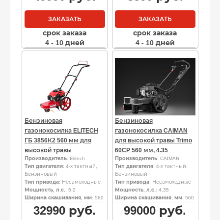
ЗАКАЗАТЬ
ЗАКАЗАТЬ
срок заказа
срок заказа
4 - 10 дней
4 - 10 дней
Бензиновая
Бензиновая
газонокосилка ELITECH
газонокосилка CAIMAN
ГБ 3856К2 560 мм для
для высокой травы Trimo
высокой травы
60CP 560 мм, 4.35
Производитель
: Elitech
Производитель
: CAIMAN
Тип двигателя
: 4-х тактный,
Тип двигателя
: 4-х тактный,
Бензиновый
Бензиновый
Тип привода
: Несамоходные
Тип привода
: Несамоходные
Мощность, л.с.
: 5.2
Мощность, л.с.
: 4.35
Ширина скашивания, мм
: 560
Ширина скашивания, мм
: 560
32990
руб.
99000
руб.