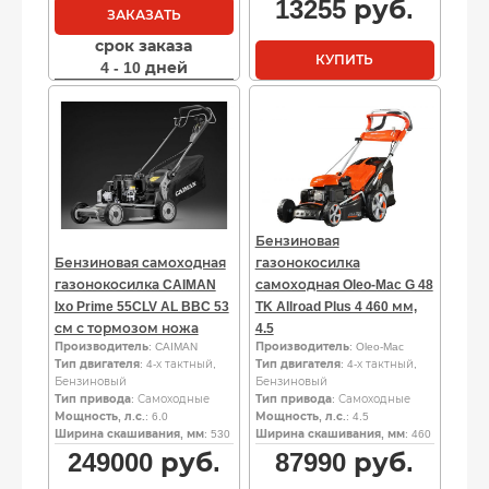
13255
руб.
ЗАКАЗАТЬ
срок заказа
КУПИТЬ
4 - 10 дней
Бензиновая
Бензиновая самоходная
газонокосилка
газонокосилка CAIMAN
самоходная Oleo-Mac G 48
Ixo Prime 55CLV AL BBC 53
TK Allroad Plus 4 460 мм,
см с тормозом ножа
4.5
Производитель
: CAIMAN
Производитель
: Oleo-Mac
Тип двигателя
: 4-х тактный,
Тип двигателя
: 4-х тактный,
Бензиновый
Бензиновый
Тип привода
: Самоходные
Тип привода
: Самоходные
Мощность, л.с.
: 6.0
Мощность, л.с.
: 4.5
Ширина скашивания, мм
: 530
Ширина скашивания, мм
: 460
249000
руб.
87990
руб.