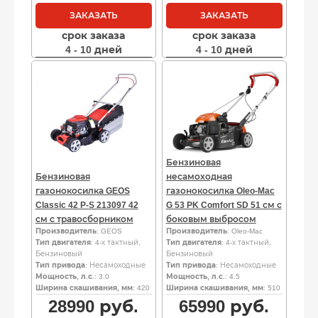
ЗАКАЗАТЬ
ЗАКАЗАТЬ
срок заказа
срок заказа
4 - 10 дней
4 - 10 дней
Бензиновая
Бензиновая
несамоходная
газонокосилка GEOS
газонокосилка Oleo-Mac
Classic 42 P-S 213097 42
G 53 PK Comfort SD 51 см с
см с травосборником
боковым выбросом
Производитель
: GEOS
Производитель
: Oleo-Mac
Тип двигателя
: 4-х тактный,
Тип двигателя
: 4-х тактный,
Бензиновый
Бензиновый
Тип привода
: Несамоходные
Тип привода
: Несамоходные
Мощность, л.с.
: 3.0
Мощность, л.с.
: 4.5
Ширина скашивания, мм
: 420
Ширина скашивания, мм
: 510
28990
руб.
65990
руб.