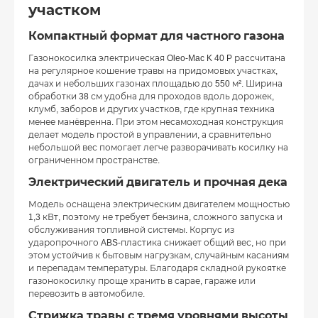
участком
Компактный формат для частного газона
Газонокосилка электрическая Oleo-Mac K 40 P рассчитана
на регулярное кошение травы на придомовых участках,
дачах и небольших газонах площадью до 550 м². Ширина
обработки 38 см удобна для проходов вдоль дорожек,
клумб, заборов и других участков, где крупная техника
менее манёвренна. При этом несамоходная конструкция
делает модель простой в управлении, а сравнительно
небольшой вес помогает легче разворачивать косилку на
ограниченном пространстве.
Электрический двигатель и прочная дека
Модель оснащена электрическим двигателем мощностью
1,3 кВт, поэтому не требует бензина, сложного запуска и
обслуживания топливной системы. Корпус из
ударопрочного ABS-пластика снижает общий вес, но при
этом устойчив к бытовым нагрузкам, случайным касаниям
и перепадам температуры. Благодаря складной рукоятке
газонокосилку проще хранить в сарае, гараже или
перевозить в автомобиле.
Стрижка травы с тремя уровнями высоты