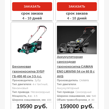
ЗАКАЗАТЬ
ЗАКАЗАТЬ
срок заказа
срок заказа
4 - 10 дней
4 - 10 дней
Аккумуляторная
самоходная
Бензиновая
газонокосилка CAIMAN
газонокосилка ЗУБР
ENO LMXi(56) 54 см 60 В с
ГБ-400 40 см 3,5 л.с.
АКБ
Производитель
: Зубр
Производитель
: CAIMAN
Тип двигателя
: 4-х тактный,
Тип двигателя
:
Бензиновый
Аккумуляторный
Тип привода
: Несамоходные
Тип привода
: Самоходные
Мощность, л.с.
: 3.5
Ширина скашивания, мм
: 540
Ширина скашивания, мм
: 400
Объем травосборника, л
: 80
19590
руб.
159000
руб.