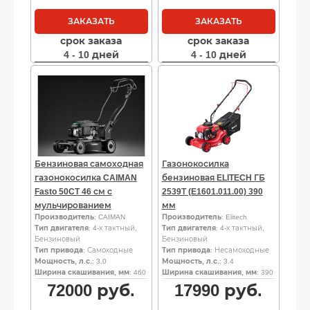
ЗАКАЗАТЬ
ЗАКАЗАТЬ
срок заказа
срок заказа
4 - 10 дней
4 - 10 дней
Бензиновая самоходная
Газонокосилка
газонокосилка CAIMAN
бензиновая ELITECH ГБ
Fasto 50CT 46 см с
2539Т (E1601.011.00) 390
мульчированием
мм
Производитель
: CAIMAN
Производитель
: Elitech
Тип двигателя
: 4-х тактный,
Тип двигателя
: 4-х тактный,
Бензиновый
Бензиновый
Тип привода
: Самоходные
Тип привода
: Несамоходные
Мощность, л.с.
: 3.0
Мощность, л.с.
: 3.4
Ширина скашивания, мм
: 460
Ширина скашивания, мм
: 390
72000
руб.
17990
руб.