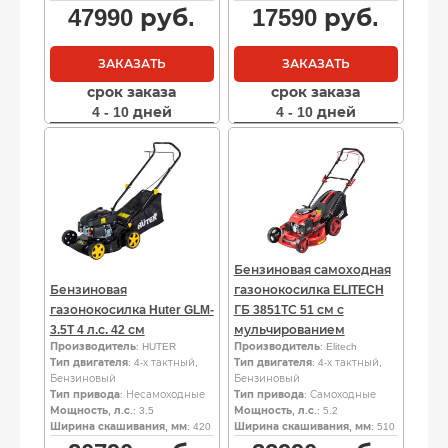
47990
руб.
17590
руб.
ЗАКАЗАТЬ
ЗАКАЗАТЬ
срок заказа
срок заказа
4 - 10 дней
4 - 10 дней
Бензиновая самоходная
Бензиновая
газонокосилка ELITECH
газонокосилка Huter GLM-
ГБ 3851ТС 51 см с
3.5T 4 л.с. 42 см
мульчированием
Производитель
: HUTER
Производитель
: Elitech
Тип двигателя
: 4-х тактный,
Тип двигателя
: 4-х тактный,
Бензиновый
Бензиновый
Тип привода
: Несамоходные
Тип привода
: Самоходные
Мощность, л.с.
: 3.5
Мощность, л.с.
: 5.2
Ширина скашивания, мм
: 420
Ширина скашивания, мм
: 510