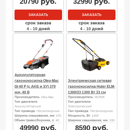
20790
руб.
32990
руб.
ЗАКАЗАТЬ
ЗАКАЗАТЬ
срок заказа
срок заказа
4 - 10 дней
4 - 10 дней
Аккумуляторная
газонокосилка Oleo-Mac
Электрическая сетевая
GI 40 P (с АКБ и ЗУ) 370
газонокосилка Huter ELM-
мм, 40 В
1300/33 1300 Вт 33 см
Производитель
: Oleo-Mac
Производитель
: HUTER
Тип двигателя
:
Тип двигателя
:
Аккумуляторный
Электрический
Тип привода
: Несамоходные
Тип привода
: Несамоходные
Ширина скашивания, мм
: 370
Мощность, Вт
: 1300
Объем травосборника, л
: 40
Ширина скашивания, мм
: 330
49990
руб.
8590
руб.