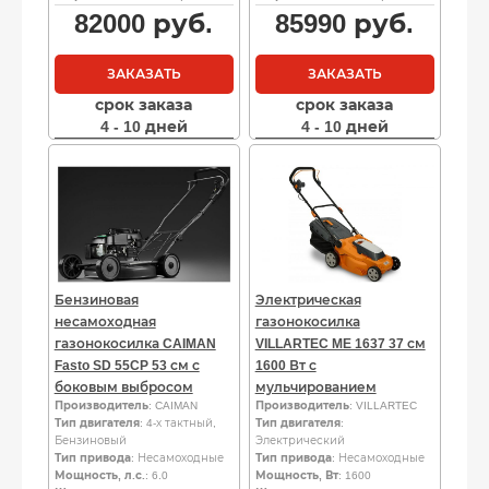
82000
руб.
85990
руб.
ЗАКАЗАТЬ
ЗАКАЗАТЬ
срок заказа
срок заказа
4 - 10 дней
4 - 10 дней
Бензиновая
Электрическая
несамоходная
газонокосилка
газонокосилка CAIMAN
VILLARTEC ME 1637 37 см
Fasto SD 55CP 53 см с
1600 Вт с
боковым выбросом
мульчированием
Производитель
: CAIMAN
Производитель
: VILLARTEC
Тип двигателя
: 4-х тактный,
Тип двигателя
:
Бензиновый
Электрический
Тип привода
: Несамоходные
Тип привода
: Несамоходные
Мощность, л.с.
: 6.0
Мощность, Вт
: 1600