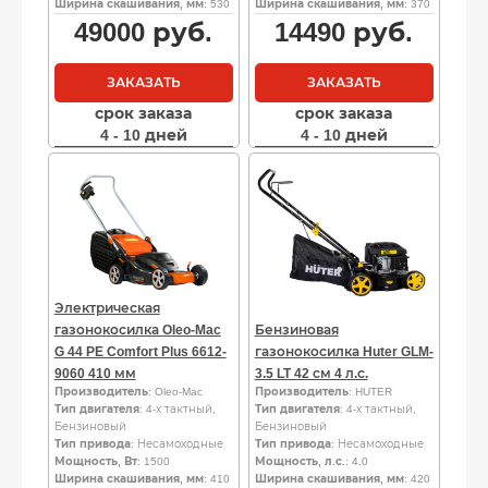
Ширина скашивания, мм
: 530
Ширина скашивания, мм
: 370
49000
руб.
14490
руб.
ЗАКАЗАТЬ
ЗАКАЗАТЬ
срок заказа
срок заказа
4 - 10 дней
4 - 10 дней
Электрическая
газонокосилка Oleo-Mac
Бензиновая
G 44 PE Comfort Plus 6612-
газонокосилка Huter GLM-
9060 410 мм
3.5 LT 42 см 4 л.с.
Производитель
: Oleo-Mac
Производитель
: HUTER
Тип двигателя
: 4-х тактный,
Тип двигателя
: 4-х тактный,
Бензиновый
Бензиновый
Тип привода
: Несамоходные
Тип привода
: Несамоходные
Мощность, Вт
: 1500
Мощность, л.с.
: 4.0
Ширина скашивания, мм
: 410
Ширина скашивания, мм
: 420