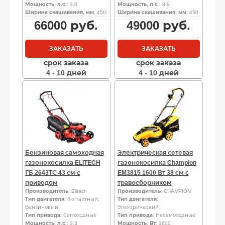
Мощность, л.с.
: 3.0
Мощность, л.с.
: 3.8
Ширина скашивания, мм
: 450
Ширина скашивания, мм
: 450
66000
руб.
49000
руб.
ЗАКАЗАТЬ
ЗАКАЗАТЬ
срок заказа
срок заказа
4 - 10 дней
4 - 10 дней
Бензиновая самоходная
Электрическая сетевая
газонокосилка ELITECH
газонокосилка Champion
ГБ 2643ТС 43 см с
EM3815 1600 Вт 38 см с
приводом
травосборником
Производитель
: Elitech
Производитель
: CHAMPION
Тип двигателя
: 4-х тактный,
Тип двигателя
:
Бензиновый
Электрический
Тип привода
: Самоходные
Тип привода
: Несамоходные
Мощность, л.с.
: 3.3
Мощность, Вт
: 1600