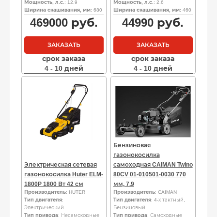
Мощность, л.с.
: 12.9
Мощность, л.с.
: 2.6
Ширина скашивания, мм
: 680
Ширина скашивания, мм
: 460
469000
руб.
44990
руб.
ЗАКАЗАТЬ
ЗАКАЗАТЬ
срок заказа
срок заказа
4 - 10 дней
4 - 10 дней
Бензиновая
газонокосилка
Электрическая сетевая
самоходная CAIMAN Twino
газонокосилка Huter ELM-
80CV 01-010501-0030 770
1800P 1800 Вт 42 см
мм, 7.9
Производитель
: HUTER
Производитель
: CAIMAN
Тип двигателя
:
Тип двигателя
: 4-х тактный,
Электрический
Бензиновый
Тип привода
: Несамоходные
Тип привода
: Самоходные