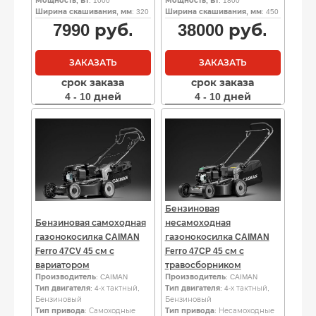
Мощность, Вт
: 1000
Мощность, Вт
: 1800
Ширина скашивания, мм
: 320
Ширина скашивания, мм
: 450
7990
руб.
38000
руб.
ЗАКАЗАТЬ
ЗАКАЗАТЬ
срок заказа
срок заказа
4 - 10 дней
4 - 10 дней
Бензиновая
Бензиновая самоходная
несамоходная
газонокосилка CAIMAN
газонокосилка CAIMAN
Ferro 47CV 45 см с
Ferro 47CP 45 см с
вариатором
травосборником
Производитель
: CAIMAN
Производитель
: CAIMAN
Тип двигателя
: 4-х тактный,
Тип двигателя
: 4-х тактный,
Бензиновый
Бензиновый
Тип привода
: Самоходные
Тип привода
: Несамоходные