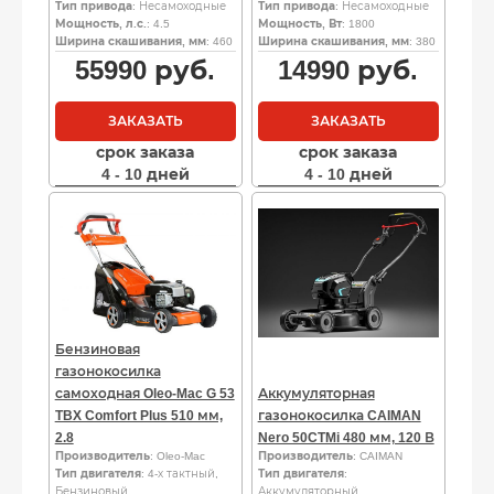
Тип привода
: Несамоходные
Тип привода
: Несамоходные
Мощность, л.с.
: 4.5
Мощность, Вт
: 1800
Ширина скашивания, мм
: 460
Ширина скашивания, мм
: 380
55990
руб.
14990
руб.
ЗАКАЗАТЬ
ЗАКАЗАТЬ
срок заказа
срок заказа
4 - 10 дней
4 - 10 дней
Бензиновая
газонокосилка
самоходная Oleo-Mac G 53
Аккумуляторная
TBX Comfort Plus 510 мм,
газонокосилка CAIMAN
2.8
Nero 50CTMi 480 мм, 120 В
Производитель
: Oleo-Mac
Производитель
: CAIMAN
Тип двигателя
: 4-х тактный,
Тип двигателя
:
Бензиновый
Аккумуляторный