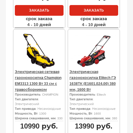
ЗАКАЗАТЬ
ЗАКАЗАТЬ
срок заказа
срок заказа
4 - 10 дней
4 - 10 дней
Электрическая сетевая
Электрическая
газонокосилка Champion
газонокосилка Elitech ГЭ
EM3313 1300 Вт 33 см с
1638ТК (E1601.024.00) 380
травосборником
мм, 1600 Вт
Производитель
: CHAMPION
Производитель
: Elitech
Тип двигателя
:
Тип двигателя
:
Электрический
Электрический
Тип привода
: Несамоходные
Тип привода
: Несамоходные
Мощность, Вт
: 1300
Мощность, Вт
: 1600
Ширина скашивания, мм
: 330
Ширина скашивания, мм
: 380
10990
руб.
13990
руб.