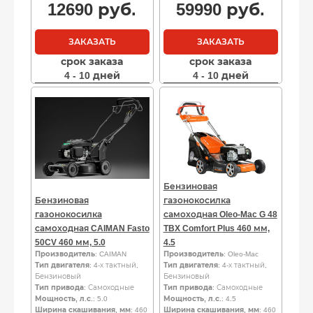
12690
руб.
59990
руб.
ЗАКАЗАТЬ
ЗАКАЗАТЬ
срок заказа
срок заказа
4 - 10 дней
4 - 10 дней
Бензиновая
Бензиновая
газонокосилка
газонокосилка
самоходная Oleo-Mac G 48
самоходная CAIMAN Fasto
TBX Comfort Plus 460 мм,
50CV 460 мм, 5.0
4.5
Производитель
: CAIMAN
Производитель
: Oleo-Mac
Тип двигателя
: 4-х тактный,
Тип двигателя
: 4-х тактный,
Бензиновый
Бензиновый
Тип привода
: Самоходные
Тип привода
: Самоходные
Мощность, л.с.
: 5.0
Мощность, л.с.
: 4.5
Ширина скашивания, мм
: 460
Ширина скашивания, мм
: 460