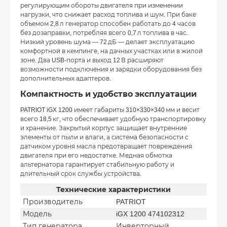
регулирующим обороты двигателя при изменении
нагрузки, что снижает расход топлива и шум. При баке
объемом 2,8 л генератор способен работать до 4 часов
без дозаправки, потребляя всего 0,7 л топлива в час.
Низкий уровень шума — 72 дБ — делает эксплуатацию
комфортной в кемпинге, на дачных участках или в жилой
зоне. Два USB-порта и выход 12 В расширяют
возможности подключения и зарядки оборудования без
дополнительных адаптеров.
Компактность и удобство эксплуатации
PATRIOT iGX 1200 имеет габариты 310×330×340 мм и весит
всего 18,5 кг, что обеспечивает удобную транспортировку
и хранение. Закрытый корпус защищает внутренние
элементы от пыли и влаги, а система безопасности с
датчиком уровня масла предотвращает повреждения
двигателя при его недостатке. Медная обмотка
альтернатора гарантирует стабильную работу и
длительный срок службы устройства.
Технические характеристики
Производитель
PATRIOT
Модель
iGX 1200 474102312
Тип генератора
Инверторный