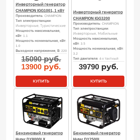
Инверторный генератор
CHAMPION IGG1001, 1 кВт
Инверторный генератор
Производитель
: CHAMPION
CHAMPION IGG3200
Тип электростанции
:
Производитель
: CHAMPION
Инверторные, Туристические
Тип электростанции
:
Мощность максимальная,
Инверторные, Мобильные
кВт
: 1.1
Мощность максимальная,
Мощность номинальная, кВт
:
кВт
: 3.5
1.0
Мощность номинальная, кВт
:
Выходное напряжение, В
: 220
3.2
Первоначальная
15090
руб.
Тип двигателя
: 4-х тактный
цена
Текущая
13900
руб.
39790
руб.
составляла
цена:
15090
13900
КУПИТЬ
КУПИТЬ
руб..
руб..
Бензиновый генератор
Бензиновый генератор
Huter DY8000LX
Huter DY2500L