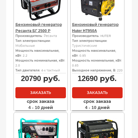
Бензиновый генератор
Бензиновый генератор
Ресанта БГ 2500 Р
Huter HT950A
Производитель
: Ресанта
Производитель
: HUTER
Тип электростанции
:
Тип электростанции
:
Мобильные
Туристические
Мощность максимальная,
Мощность максимальная,
кВт
: 2.2
кВт
: 0.95
Мощность номинальная, кВт
:
Мощность номинальная, кВт
:
2.0
0.65
Тип двигателя
: 4-х тактный
Выходное напряжение, В
: 220
20790
руб.
12690
руб.
ЗАКАЗАТЬ
ЗАКАЗАТЬ
срок заказа
срок заказа
4 - 10 дней
4 - 10 дней