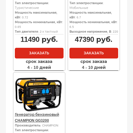
Тип электростанции
:
Тип электростанции
:
Туристические
Мобильные
Мощность максимальная,
Мощность максимальная,
кВт
: 0.72
кВт
: 6.7
Мощность номинальная, кВт
:
Мощность номинальная, кВт
:
0.65
6.5
Тип двигателя
: 2-х тактный
Выходное напряжение, В
: 220
11490
руб.
47390
руб.
ЗАКАЗАТЬ
ЗАКАЗАТЬ
срок заказа
срок заказа
4 - 10 дней
4 - 10 дней
Генератор бензиновый
CHAMPION GG3200
Производитель
: CHAMPION
Тип электростанции
: