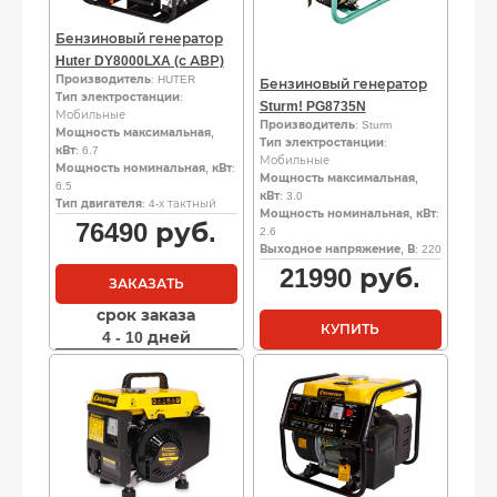
Бензиновый генератор
Huter DY8000LXA (с АВР)
Производитель
: HUTER
Бензиновый генератор
Тип электростанции
:
Sturm! PG8735N
Мобильные
Производитель
: Sturm
Мощность максимальная,
Тип электростанции
:
кВт
: 6.7
Мобильные
Мощность номинальная, кВт
:
Мощность максимальная,
6.5
кВт
: 3.0
Тип двигателя
: 4-х тактный
Мощность номинальная, кВт
:
76490
руб.
2.6
Выходное напряжение, В
: 220
21990
руб.
ЗАКАЗАТЬ
срок заказа
КУПИТЬ
4 - 10 дней