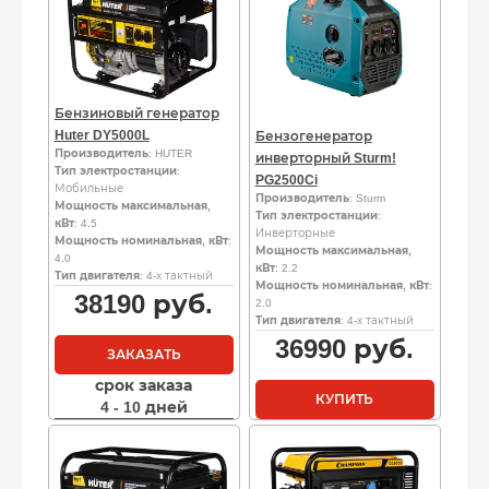
Бензиновый генератор
Huter DY5000L
Бензогенератор
Производитель
: HUTER
инверторный Sturm!
Тип электростанции
:
PG2500Ci
Мобильные
Производитель
: Sturm
Мощность максимальная,
Тип электростанции
:
кВт
: 4.5
Инверторные
Мощность номинальная, кВт
:
Мощность максимальная,
4.0
кВт
: 2.2
Тип двигателя
: 4-х тактный
Мощность номинальная, кВт
:
38190
руб.
2.0
Тип двигателя
: 4-х тактный
36990
руб.
ЗАКАЗАТЬ
срок заказа
КУПИТЬ
4 - 10 дней