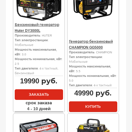
Бензиновый генератор
Huter DY3000L
Производитель
: HUTER
Тип электростанции
:
Генератор бензиновый
Мобильные
CHAMPION GG5000
Мощность максимальная,
Производитель
: CHAMPION
кВт
: 3.0
Тип электростанции
:
Мощность номинальная, кВт
:
Мобильные
2.5
Мощность максимальная,
Тип двигателя
: 4-х тактный,
кВт
: 5.5
Бензиновый
Мощность номинальная, кВт
:
19990
руб.
5.0
Тип двигателя
: 4-х тактный
49990
руб.
ЗАКАЗАТЬ
срок заказа
КУПИТЬ
4 - 10 дней