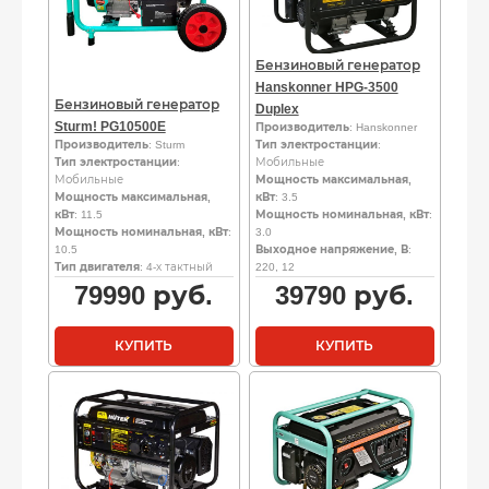
Бензиновый генератор
Hanskonner HPG-3500
Бензиновый генератор
Duplex
Sturm! PG10500E
Производитель
: Hanskonner
Производитель
: Sturm
Тип электростанции
:
Тип электростанции
:
Мобильные
Мобильные
Мощность максимальная,
Мощность максимальная,
кВт
: 3.5
кВт
: 11.5
Мощность номинальная, кВт
:
Мощность номинальная, кВт
:
3.0
10.5
Выходное напряжение, В
:
Тип двигателя
: 4-х тактный
220, 12
79990
руб.
39790
руб.
КУПИТЬ
КУПИТЬ