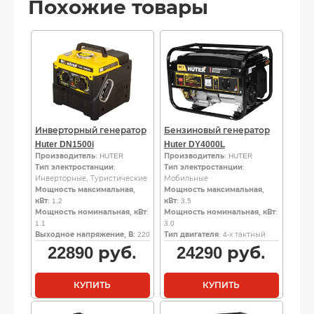
Похожие товары
Инверторный генератор
Бензиновый генератор
Huter DN1500i
Huter DY4000L
Производитель
: HUTER
Производитель
: HUTER
Тип электростанции
:
Тип электростанции
:
Инверторные, Туристические
Мобильные
Мощность максимальная,
Мощность максимальная,
кВт
: 1.2
кВт
: 3.5
Мощность номинальная, кВт
:
Мощность номинальная, кВт
:
1.1
3.0
Выходное напряжение, В
: 220
Тип двигателя
: 4-х тактный
22890
руб.
24290
руб.
КУПИТЬ
КУПИТЬ