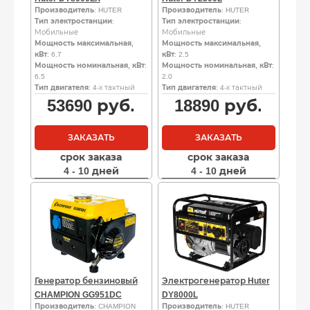
Производитель
: HUTER
Производитель
: HUTER
Тип электростанции
:
Тип электростанции
:
Мобильные
Мобильные
Мощность максимальная,
Мощность максимальная,
кВт
: 6.7
кВт
: 2.5
Мощность номинальная, кВт
:
Мощность номинальная, кВт
:
6.5
2.0
Тип двигателя
: 4-х тактный
Тип двигателя
: 4-х тактный
53690
руб.
18890
руб.
ЗАКАЗАТЬ
ЗАКАЗАТЬ
срок заказа
срок заказа
4 - 10 дней
4 - 10 дней
Генератор бензиновый
Электрогенератор Huter
CHAMPION GG951DC
DY8000L
Производитель
: CHAMPION
Производитель
: HUTER