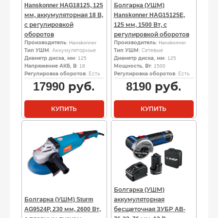
Hanskonner HAG18125, 125
Болгарка (УШМ)
мм, аккумуляторная 18 В,
Hanskonner HAG15125E,
с регулировкой
125 мм, 1500 Вт, с
оборотов
регулировкой оборотов
Производитель
: Hanskonner
Производитель
: Hanskonner
Тип УШМ
: Аккумуляторные
Тип УШМ
: Сетевые
Диаметр диска, мм
: 125
Диаметр диска, мм
: 125
Напряжение АКБ, В
: 18
Мощность, Вт
: 1500
Регулировка оборотов
: Есть
Регулировка оборотов
: Есть
17990
руб.
8190
руб.
КУПИТЬ
КУПИТЬ
Болгарка (УШМ)
Болгарка (УШМ) Sturm
аккумуляторная
AG9524P, 230 мм, 2600 Вт,
бесщеточная ЗУБР AB-