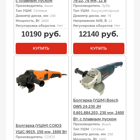
с плавным пуском
76-22, 76 мм, 12 В
Производитель
: Sturm
Производитель
: Зубр
Тип УШМ
: Сетевые
Тип УШМ
: Аккумуляторные
Диаметр диска, мм
: 230
Диаметр диска, мм
: 76
Мощность, Вт
: 2600
Напряжение АКБ, В
: 12
Регулировка оборотов
: Нет
Регулировка оборотов
: Нет
10190
руб.
12140
руб.
КУПИТЬ
КУПИТЬ
Болгарка (УШМ) Bosch
GWS 24-230 JH
0.601.884.203, 230 мм, 2400
Вт, с плавным пуском
Производитель
: Bosch
Болгарка (УШМ) СОЮЗ
Тип УШМ
: Сетевые
УШС-9015, 150 мм, 1600 Вт
Диаметр диска, мм
: 230
Производитель
: СОЮЗ
Мощность, Вт
: 2400