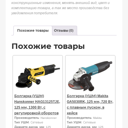
конструкционные изменения, менять внешний вид, цвет и
комплектацию товара, а так же место производства без
уведомления потребителя.
Похожие товары
Отзывы (0)
Похожие товары
Болгарка (УШМ)
Болгарка (УШМ) Makita
Hanskonner HAG13125TJЕ,
GA5030RK, 125 мм, 720 Вт,
125 мм, 1300 Вт, с
с плавным пуском, в
регулировкой оборотов
кейсе
Производитель
: Hanskonner
Производитель
: Makita
Тип УШМ
: Сетевые
Тип УШМ
: Сетевые
Диаметр диска, мм
: 125
Диаметр диска, мм
: 125