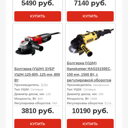
5490
руб.
7140
руб.
КУПИТЬ
КУПИТЬ
Болгарка (УШМ)
Болгарка (УШМ) ЗУБР
Hanskonner HAG15150EC,
УШМ-125-805, 125 мм, 800
150 мм, 1500 Вт, с
Вт
регулировкой оборотов
Производитель
: Зубр
Производитель
: Hanskonner
Тип УШМ
: Сетевые
Тип УШМ
: Сетевые
Диаметр диска, мм
: 125
Диаметр диска, мм
: 150
Мощность, Вт
: 800
Мощность, Вт
: 1500
Регулировка оборотов
: Нет
Регулировка оборотов
: Есть
3810
руб.
10190
руб.
КУПИТЬ
КУПИТЬ