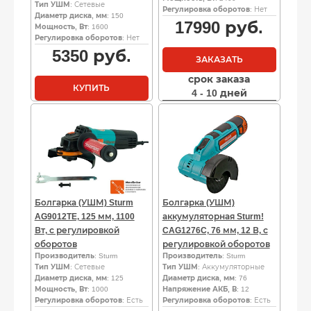
Тип УШМ
: Сетевые
Регулировка оборотов
: Нет
Диаметр диска, мм
: 150
17990
руб.
Мощность, Вт
: 1600
Регулировка оборотов
: Нет
5350
руб.
ЗАКАЗАТЬ
срок заказа
КУПИТЬ
4 - 10 дней
Болгарка (УШМ) Sturm
Болгарка (УШМ)
AG9012TE, 125 мм, 1100
аккумуляторная Sturm!
Вт, с регулировкой
CAG1276C, 76 мм, 12 В, с
оборотов
регулировкой оборотов
Производитель
: Sturm
Производитель
: Sturm
Тип УШМ
: Сетевые
Тип УШМ
: Аккумуляторные
Диаметр диска, мм
: 125
Диаметр диска, мм
: 76
Мощность, Вт
: 1000
Напряжение АКБ, В
: 12
Регулировка оборотов
: Есть
Регулировка оборотов
: Есть