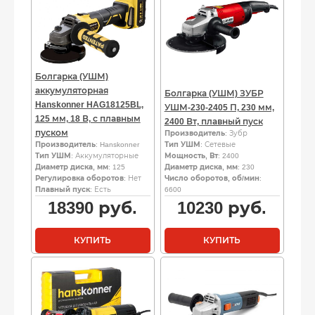
Болгарка (УШМ)
аккумуляторная
Болгарка (УШМ) ЗУБР
Hanskonner HAG18125BL,
УШМ-230-2405 П, 230 мм,
125 мм, 18 В, с плавным
2400 Вт, плавный пуск
пуском
Производитель
: Зубр
Производитель
: Hanskonner
Тип УШМ
: Сетевые
Тип УШМ
: Аккумуляторные
Мощность, Вт
: 2400
Диаметр диска, мм
: 125
Диаметр диска, мм
: 230
Регулировка оборотов
: Нет
Число оборотов, об/мин
:
Плавный пуск
: Есть
6600
18390
руб.
10230
руб.
КУПИТЬ
КУПИТЬ