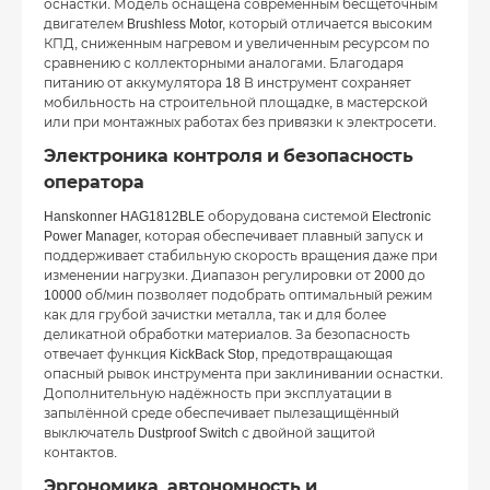
оснастки. Модель оснащена современным бесщёточным
двигателем Brushless Motor, который отличается высоким
КПД, сниженным нагревом и увеличенным ресурсом по
сравнению с коллекторными аналогами. Благодаря
питанию от аккумулятора 18 В инструмент сохраняет
мобильность на строительной площадке, в мастерской
или при монтажных работах без привязки к электросети.
Электроника контроля и безопасность
оператора
Hanskonner HAG1812BLE оборудована системой Electronic
Power Manager, которая обеспечивает плавный запуск и
поддерживает стабильную скорость вращения даже при
изменении нагрузки. Диапазон регулировки от 2000 до
10000 об/мин позволяет подобрать оптимальный режим
как для грубой зачистки металла, так и для более
деликатной обработки материалов. За безопасность
отвечает функция KickBack Stop, предотвращающая
опасный рывок инструмента при заклинивании оснастки.
Дополнительную надёжность при эксплуатации в
запылённой среде обеспечивает пылезащищённый
выключатель Dustproof Switch с двойной защитой
контактов.
Эргономика, автономность и