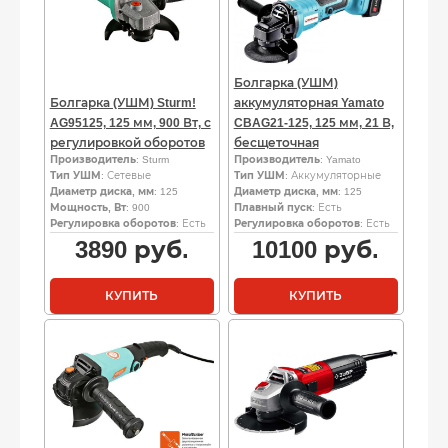
Болгарка (УШМ)
Болгарка (УШМ) Sturm!
аккумуляторная Yamato
AG95125, 125 мм, 900 Вт, с
CBAG21-125, 125 мм, 21 В,
регулировкой оборотов
бесщеточная
Производитель
: Sturm
Производитель
: Yamato
Тип УШМ
: Сетевые
Тип УШМ
: Аккумуляторные
Диаметр диска, мм
: 125
Диаметр диска, мм
: 125
Мощность, Вт
: 900
Плавный пуск
: Есть
Регулировка оборотов
: Есть
Регулировка оборотов
: Есть
3890
руб.
10100
руб.
КУПИТЬ
КУПИТЬ