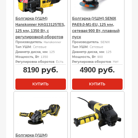
Болгарка (УШМ)
Болгарка (УШМ) SENIX
Hanskonner HAG13125TES,
PAE9.0-M1-EU, 125 мм,
125 мм, 1350 Вт, с
сетевая 900 Вт, плавный
регулировкой оборотов
пуск
Производитель
: Hanskonner
Производитель
: SENIX
Тип УШМ
: Сетевые
Тип УШМ
: Сетевые
Диаметр диска, мм
: 125
Диаметр диска, мм
: 125
Мощность, Вт
: 1350
Мощность, Вт
: 900
Регулировка оборотов
: Есть
Регулировка оборотов
: Нет
8190
руб.
4900
руб.
КУПИТЬ
КУПИТЬ
Болгарка (УШМ)