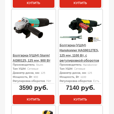
КУПИТЬ
КУПИТЬ
Болгарка (УШМ)
Hanskonner HAG9012TES,
Болгарка (УШМ) Sturm!
125 мм, 1100 Вт, с
AG90125, 125 мм, 900 Вт
регулировкой оборотов
Производитель
: Sturm
Производитель
: Hanskonner
Тип УШМ
: Сетевые
Тип УШМ
: Сетевые
Диаметр диска, мм
: 125
Диаметр диска, мм
: 125
Мощность, Вт
: 900
Мощность, Вт
: 1100
Регулировка оборотов
: Нет
Регулировка оборотов
: Есть
3590
руб.
7140
руб.
КУПИТЬ
КУПИТЬ