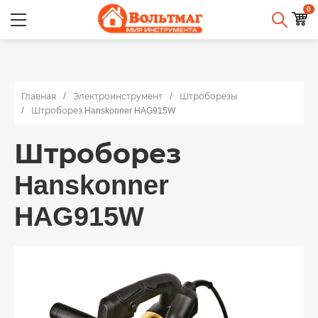
0
Главная
Электроинструмент
Штроборезы
Штроборез Hanskonner HAG915W
Штроборез
Hanskonner
HAG915W