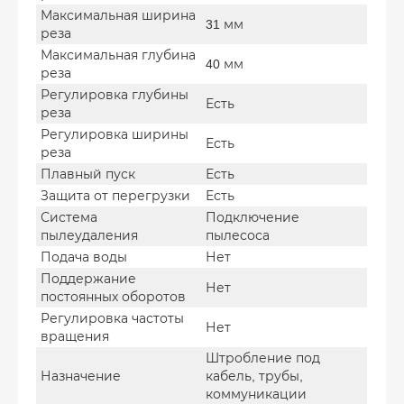
Максимальная ширина
31 мм
реза
Максимальная глубина
40 мм
реза
Регулировка глубины
Есть
реза
Регулировка ширины
Есть
реза
Плавный пуск
Есть
Защита от перегрузки
Есть
Система
Подключение
пылеудаления
пылесоса
Подача воды
Нет
Поддержание
Нет
постоянных оборотов
Регулировка частоты
Нет
вращения
Штробление под
Назначение
кабель, трубы,
коммуникации