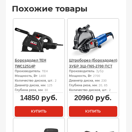
Похожие товары
Бороздодел TEH
Штроборез (бороздодел)
TWC12514P
ЗУБР ЗШ-П65-2700 ПСТ
Производитель
: TEH
Производитель
: Зубр
Мощность, Вт
: 1400
Мощность, Вт
: 2700
Количество дисков, шт.
: 2
Диаметр диска, мм
: 230
Диаметр диска, мм
: 125
Глубина реза, мм
: 20, 65
Глубина реза, мм
: 30
Количество дисков, шт.
: 2
14850
руб.
20960
руб.
КУПИТЬ
КУПИТЬ