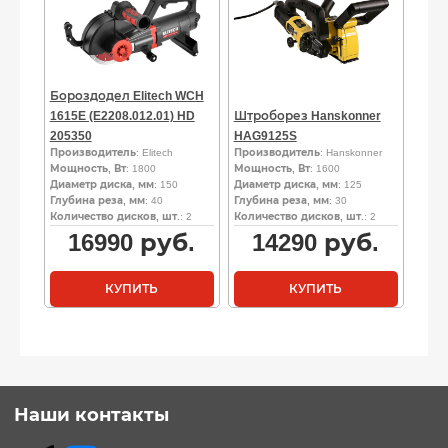
Бороздодел Elitech WCH
1615E (E2208.012.01) HD
Штроборез Hanskonner
205350
HAG9125S
Производитель
: Elitech
Производитель
: Hanskonner
Мощность, Вт
: 1800
Мощность, Вт
: 1600
Диаметр диска, мм
: 150
Диаметр диска, мм
: 125
Глубина реза, мм
: 40
Глубина реза, мм
: 30
Количество дисков, шт.
: 2
Количество дисков, шт.
: 2
16990
руб.
14290
руб.
КУПИТЬ
КУПИТЬ
Наши контакты