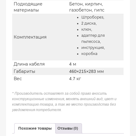
Подходящие
Бетон, кирпич,
материалы
газобетон, гипс
Штроборез,
2 диска,
ключ,
адаптер для
Комплектация
пылесоса,
инструкция,
коробка
Длина кабеля
4 м
Габариты
460×215×283 мм
Вес
4.7 кг
* Производитель оставляет за собой право вносить
конструкционные изменения, менять внешний вид, цвет и
комплектацию товара, а так же место производства без
уведомления потребителя.
Похожие товары
Отзывы (0)