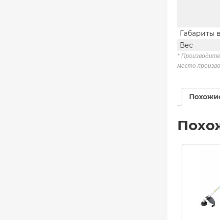
Габариты 
Вес
* Производите
место произво
Похожи
Похо