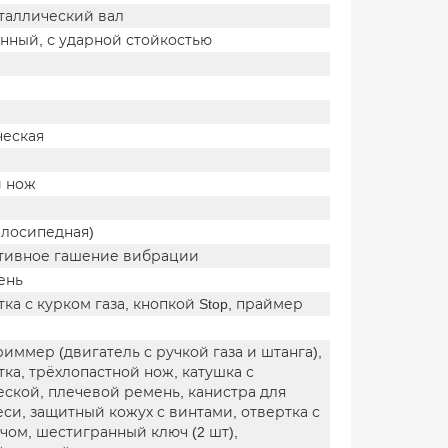
таллический вал
нный, с ударной стойкостью
ческая
й нож
елосипедная)
 активное гашение вибрации
ень
ка с курком газа, кнопкой Stop, праймер
иммер (двигатель с ручкой газа и штанга),
тка, трёхлопастной нож, катушка с
ской, плечевой ремень, канистра для
си, защитный кожух с винтами, отвертка с
ом, шестигранный ключ (2 шт),