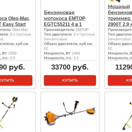
Мощный
Бензиновая
бензино
са Oleo-Mac
мотокоса EMTOP
триммер 
 Easy Start
EGTC55211 4 в 1
2900T 2,9 
итель
: Oleo-Mac
Производитель
: EMTOP
Производит
теля
: 2-х тактный,
Тип двигателя
: 2-х тактный,
Тип двигате
ый
Бензиновый
Бензиновый
гателя, куб.см
:
Объем двигателя, куб.см
:
Объем двига
52
52
 Вт
: 1500
Мощность, Вт
: 1400
Мощность, В
 л.с.
: 2.0
Мощность, л.с.
: 2.2
Мощность, л.
90
руб.
33700
руб.
1129
КУПИТЬ
КУПИТЬ
КУ