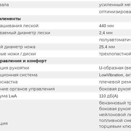
вала
усиленный ме
оптимизирова
элементы
ашивания леской
440 мм
аемый диаметр лески
2,4 мм
полуавтомати
й диаметр ножа
25.4 мм
ые ножи / диски
трёхлопастно
равления и комфорт
ция рукоятки
U-образная (в
ционная система
LowVibration,
оснастка
плечевой рем
ние органов управления
боковая рукоят
ума LwA
110 дБ(A)
бензиновый тр
боковая рукоя
нейлоновой ле
топливной сме
ция
торцевым ключ