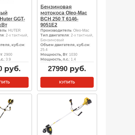
Бензиновая
вый
мотокоса Oleo-Mac
Huter GGT-
BCH 250 T 6146-
кВт
9051E2
ель
: HUTER
Производитель
: Oleo-Mac
ля
: 2-х тактный,
Тип двигателя
: 2-х тактный,
Бензиновый
теля, куб.см
:
Объем двигателя, куб.см
:
25.4
т
: 2900
Мощность, Вт
: 1030
с.
: 3.9
Мощность, л.с.
: 1.4
0
руб.
27990
руб.
ПИТЬ
КУПИТЬ