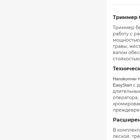
Триммер 
Триммер бе
работу с р
мощностью 
травы, жёс
валом обес
стойкостью
Техничес
Hanskonner
EasyStart 
длительных
оператора,
хромирован
преждеврем
Расширен
В комплект
леской, тр