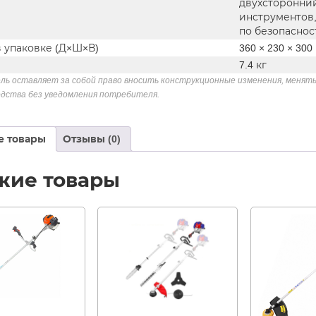
двухсторонний
инструментов,
по безопаснос
в упаковке (Д×Ш×В)
360 × 230 × 300
7.4 кг
ль оставляет за собой право вносить конструкционные изменения, менять
дства без уведомления потребителя.
е товары
Отзывы (0)
жие товары