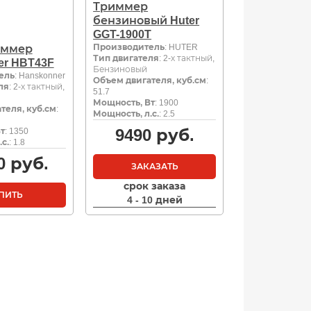
Триммер
бензиновый Huter
GGT-1900T
Производитель
: HUTER
иммер
Тип двигателя
: 2-х тактный,
er HBT43F
Бензиновый
ель
: Hanskonner
Объем двигателя, куб.см
:
ля
: 2-х тактный,
51.7
Мощность, Вт
: 1900
теля, куб.см
:
Мощность, л.с.
: 2.5
9490
руб.
т
: 1350
с.
: 1.8
0
руб.
ЗАКАЗАТЬ
срок заказа
ПИТЬ
4 - 10 дней