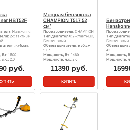
оса
Мощная бензокоса
ner HBT52F
CHAMPION Т517 52
Бензотр
см³
Hanskonn
итель
: Hanskonner
Производитель
: CHAMPION
Производит
теля
: 2-х тактный,
Тип двигателя
: 2-х тактный,
Тип двигате
ый
Бензиновый
Бензиновый
гателя, куб.см
:
Объем двигателя, куб.см
:
Объем двига
51.7
43
 Вт
: 1500
Мощность, Вт
: 1460
Мощность, В
 л.с.
: 2.0
Мощность, л.с.
: 2.0
Мощность, л.
90
руб.
11390
руб.
1599
КУПИТЬ
КУПИТЬ
КУ