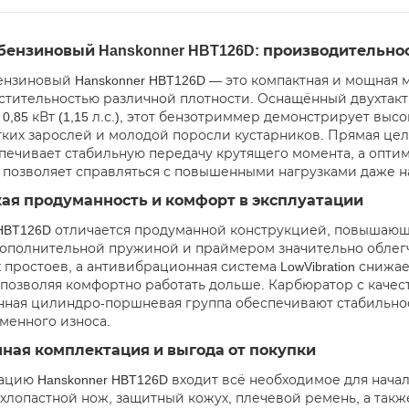
бензиновый Hanskonner HBT126D: производительнос
нзиновый Hanskonner HBT126D — это компактная и мощная м
астительностью различной плотности. Оснащённый двухтакт
0,85 кВт (1,15 л.с.), этот бензотриммер демонстрирует вы
тких зарослей и молодой поросли кустарников. Прямая це
печивает стабильную передачу крутящего момента, а опти
 позволяет справляться с повышенными нагрузками даже на
кая продуманность и комфорт в эксплуатации
 HBT126D отличается продуманной конструкцией, повышающ
с дополнительной пружиной и праймером значительно облегч
 простоев, а антивибрационная система LowVibration снижа
 позволяя комфортно работать дольше. Карбюратор с каче
ная цилиндро-поршневая группа обеспечивают стабильност
енного износа.
ная комплектация и выгода от покупки
ацию Hanskonner HBT126D входит всё необходимое для начал
ёхлопастной нож, защитный кожух, плечевой ремень, а так