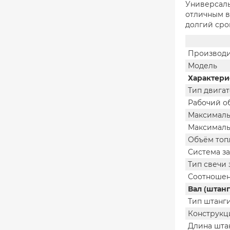
Универсаль
отличным в
долгий сро
Производи
Модель
Характери
Тип двига
Рабочий о
Максималь
Максималь
Объём топ
Система за
Тип свечи
Соотношен
Вал (штанг
Тип штанг
Конструкц
Длина шта