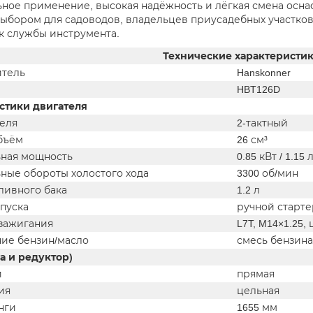
ное применение, высокая надёжность и лёгкая смена оснас
ыбором для садоводов, владельцев приусадебных участков и
к службы инструмента.
Технические характеристи
тель
Hanskonner
HBT126D
стики двигателя
теля
2-тактный
бъём
26 см³
ная мощность
0.85 кВт / 1.15 л
ные обороты холостого хода
3300 об/мин
ливного бака
1.2 л
пуска
ручной старте
 зажигания
L7T, M14×1.25
ие бензин/масло
смесь бензина
а и редуктор)
и
прямая
ия
цельная
нги
1655 мм